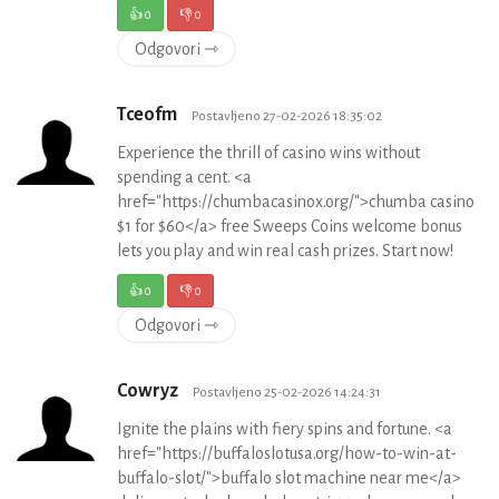
👍
0
👎
0
Odgovori ⇾
Tceofm
Postavljeno 27-02-2026 18:35:02
Experience the thrill of casino wins without
spending a cent. <a
href="https://chumbacasinox.org/">chumba casino
$1 for $60</a> free Sweeps Coins welcome bonus
lets you play and win real cash prizes. Start now!
👍
0
👎
0
Odgovori ⇾
Cowryz
Postavljeno 25-02-2026 14:24:31
Ignite the plains with fiery spins and fortune. <a
href="https://buffaloslotusa.org/how-to-win-at-
buffalo-slot/">buffalo slot machine near me</a>