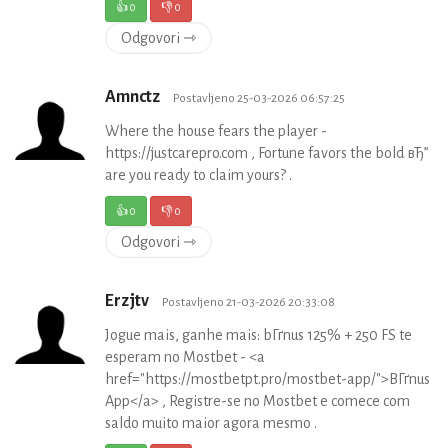
👍
0
👎
0
Odgovori ⇾
Amnctz
Postavljeno 25-03-2026 06:57:25
Where the house fears the player -
https://justcarepro.com , Fortune favors the bold вЂ”
are you ready to claim yours? .
👍
0
👎
0
Odgovori ⇾
Erzjtv
Postavljeno 21-03-2026 20:33:08
Jogue mais, ganhe mais: bГґnus 125% + 250 FS te
esperam no Mostbet - <a
href="https://mostbetpt.pro/mostbet-app/">BГґnus
App</a> , Registre-se no Mostbet e comece com
saldo muito maior agora mesmo .