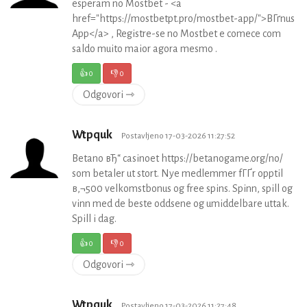
esperam no Mostbet - <a
href="https://mostbetpt.pro/mostbet-app/">BГґnus
App</a> , Registre-se no Mostbet e comece com
saldo muito maior agora mesmo .
👍
0
👎
0
Odgovori ⇾
Wtpquk
Postavljeno 17-03-2026 11:27:52
Betano вЂ“ casinoet https://betanogame.org/no/
som betaler ut stort. Nye medlemmer fГҐr opptil
в‚¬500 velkomstbonus og free spins. Spinn, spill og
vinn med de beste oddsene og umiddelbare uttak.
Spill i dag.
👍
0
👎
0
Odgovori ⇾
Wtpquk
Postavljeno 17-03-2026 11:27:48