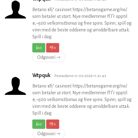
Betano вЂ“ casinoet https://betanogame.org/no/
som betaler ut stort. Nye medlemmer fГҐr opptil
в‚¬500 velkomstbonus og free spins. Spinn, spill og
vinn med de beste oddsene og umiddelbare uttak.
Spill i dag.
👍
0
👎
0
Odgovori ⇾
Wtpquk
Postavljeno 17-03-2026 11:27:43
Betano вЂ“ casinoet https://betanogame.org/no/
som betaler ut stort. Nye medlemmer fГҐr opptil
в‚¬500 velkomstbonus og free spins. Spinn, spill og
vinn med de beste oddsene og umiddelbare uttak.
Spill i dag.
👍
0
👎
0
Odgovori ⇾