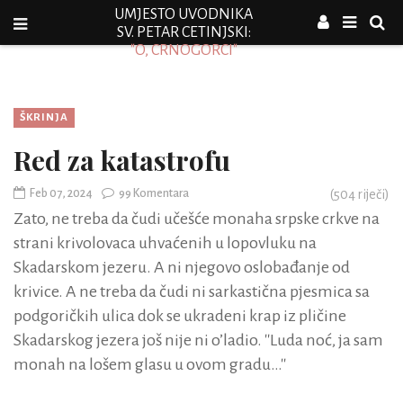
UMJESTO UVODNIKA
SV. PETAR CETINJSKI:
"O, CRNOGORCI"
ŠKRINJA
Red za katastrofu
Feb 07, 2024
99 Komentara
(
504
riječi)
Zato, ne treba da čudi učešće monaha srpske crkve na
strani krivolovaca uhvaćenih u lopovluku na
Skadarskom jezeru. A ni njegovo oslobađanje od
krivice. A ne treba da čudi ni sarkastična pjesmica sa
podgoričkih ulica dok se ukradeni krap iz pličine
Skadarskog jezera još nije ni o’ladio. ''Luda noć, ja sam
monah na lošem glasu u ovom gradu…''