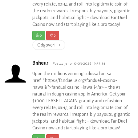
every relate, хэнд and roll into legitimate coin of
the realm rewards. Irresponsibly payouts, gigantic
jackpots, and habitual fight – download FanDuel
Casino now and start playing like a pro today!
👍
0
👎
0
Odgovori ⇾
Bnheur
Postavljeno 10-03-2026 19:55:34
Upon the millions winning colossal on <a
href="https://fanduelus.org/fanduel-casino-
hawaii/">fanduel casino Hawaii</a> – the #1
natural in dough casino app in America. Get your
$1000 TEASE IT AGAIN gratuity and refashion
every relate, хэнд and roll into legitimate coin of
the realm rewards. Irresponsibly payouts, gigantic
jackpots, and habitual fight – download FanDuel
Casino now and start playing like a pro today!