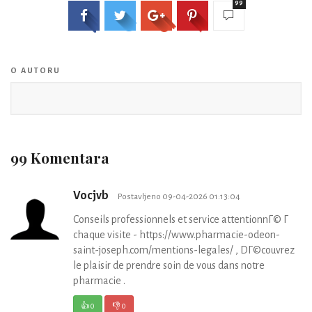
99
O AUTORU
99 Komentara
Vocjvb
Postavljeno 09-04-2026 01:13:04
Conseils professionnels et service attentionnГ© Г
chaque visite - https://www.pharmacie-odeon-
saint-joseph.com/mentions-legales/ , DГ©couvrez
le plaisir de prendre soin de vous dans notre
pharmacie .
👍
0
👎
0