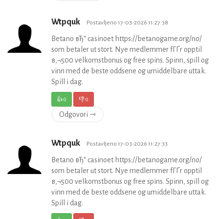
Wtpquk
Postavljeno 17-03-2026 11:27:38
Betano вЂ“ casinoet https://betanogame.org/no/
som betaler ut stort. Nye medlemmer fГҐr opptil
в‚¬500 velkomstbonus og free spins. Spinn, spill og
vinn med de beste oddsene og umiddelbare uttak.
Spill i dag.
👍
0
👎
0
Odgovori ⇾
Wtpquk
Postavljeno 17-03-2026 11:27:33
Betano вЂ“ casinoet https://betanogame.org/no/
som betaler ut stort. Nye medlemmer fГҐr opptil
в‚¬500 velkomstbonus og free spins. Spinn, spill og
vinn med de beste oddsene og umiddelbare uttak.
Spill i dag.