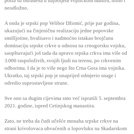
posla su odrađena u najboljem vojničkom maniru, hitno i
neodložno.
A onda je srpski pop Velibor Džomić, prije par godina,
ukazujući na činjeničnu realizaciju jedne popovske
smišljotine, hvalisavo i nadmoćno istakao brojčanu
dominaciju srpske crkve u odnosu na crnogorsku vojsku,
saopštavajući još tada da upravo srpska crkva ima više od
3.000 raspoloživih, svojih ljudi na terenu, po crkvenim
odborima. I da je to više nego što Crna Gora ima vojnika.
Ukratko, taj srpski pop je unaprijed odmjerio snage i
odredio suprostavljene strane.
Sve ono sa dugim cijevima smo već ispratili 5. septembra
2021. godine, ispred Cetinjskog manastira.
Zato, ne treba da čudi učešće monaha srpske crkve na
strani krivolovaca uhvaćenih u lopovluku na Skadarskom