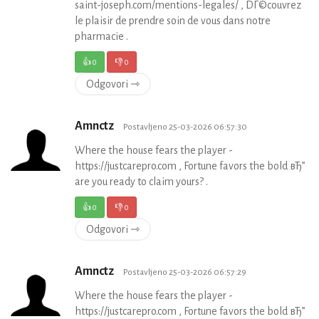
saint-joseph.com/mentions-legales/ , DГ©couvrez
le plaisir de prendre soin de vous dans notre
pharmacie .
👍
0
👎
0
Odgovori ⇾
Amnctz
Postavljeno 25-03-2026 06:57:30
Where the house fears the player -
https://justcarepro.com , Fortune favors the bold вЂ”
are you ready to claim yours? .
👍
0
👎
0
Odgovori ⇾
Amnctz
Postavljeno 25-03-2026 06:57:29
Where the house fears the player -
https://justcarepro.com , Fortune favors the bold вЂ”