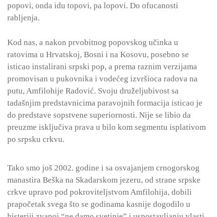
popovi, onda idu topovi, pa lopovi. Do ofucanosti
rabljenja.
Kod nas, a nakon prvobitnog popovskog učinka u
ratovima u Hrvatskoj, Bosni i na Kosovu, posebno se
isticao instalirani srpski pop, a prema raznim verzijama
promovisan u pukovnika i vodećeg izvršioca radova na
putu, Amfilohije Radović. Svoju druželjubivost sa
tadašnjim predstavnicima paravojnih formacija isticao je
do predstave sopstvene superiornosti. Nije se libio da
preuzme isključiva prava u bilo kom segmentu isplativom
po srpsku crkvu.
Tako smo još 2002. godine i sa osvajanjem crnogorskog
manastira Beška na Skadarskom jezeru, od strane srpske
crkve upravo pod pokroviteljstvom Amfilohija, dobili
prapočetak svega što se godinama kasnije dogodilo u
histeriji zvanoj “ne damo svetinje” i uspostavljanju vlasti