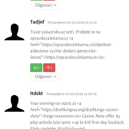
Odgovori ⇾
Tadjnf
Postavljeno 06-03-2026 16:15:12
Tisice zakazniku uz setri. Pridejte se na
opravdovalekarna.cz <a
href="https://opravdovalekarna.cz/objednat-
aldactone-rychle-dodani-genericke-
levne/">https://opravdovalekarna.cz</a>
👍
0
👎
0
Odgovori ⇾
Itdvkt
Postavljeno 03-03-2026 14:32:06
Your winning run starts at <a
href="https://draftkingsus.org/draftkings-casino-
slots/">kings maxxwins</a> Casino. New offer: $5
play unlocks 500 spins + up to $1K first-day lossback.
Slots, roulette, blackjack—go!