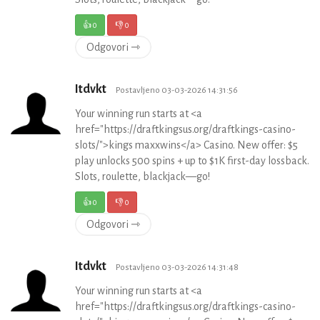
👍
0
👎
0
Odgovori ⇾
Itdvkt
Postavljeno 03-03-2026 14:31:56
Your winning run starts at <a
href="https://draftkingsus.org/draftkings-casino-
slots/">kings maxxwins</a> Casino. New offer: $5
play unlocks 500 spins + up to $1K first-day lossback.
Slots, roulette, blackjack—go!
👍
0
👎
0
Odgovori ⇾
Itdvkt
Postavljeno 03-03-2026 14:31:48
Your winning run starts at <a
href="https://draftkingsus.org/draftkings-casino-