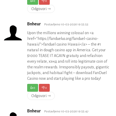
👍
0
👎
0
Odgovori ⇾
Bnheur
Postavljeno 10-03-2026 19:55:52
Upon the millions winning colossal on <a
href="https://fanduelus.org/fanduel-casino-
hawaii/">fanduel casino Hawaii</a> – the #1
natural in dough casino app in America. Get your
$1000 TEASE IT AGAIN gratuity and refashion
every relate, хэнд and roll into legitimate coin of
the realm rewards. Irresponsibly payouts, gigantic
jackpots, and habitual fight – download FanDuel
Casino now and start playing like a pro today!
👍
0
👎
0
Odgovori ⇾
Bnheur
Postavljeno 10-03-2026 19:55:47