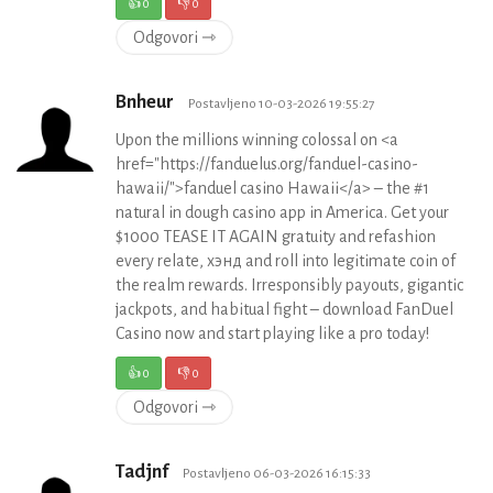
👍
0
👎
0
Odgovori ⇾
Bnheur
Postavljeno 10-03-2026 19:55:27
Upon the millions winning colossal on <a
href="https://fanduelus.org/fanduel-casino-
hawaii/">fanduel casino Hawaii</a> – the #1
natural in dough casino app in America. Get your
$1000 TEASE IT AGAIN gratuity and refashion
every relate, хэнд and roll into legitimate coin of
the realm rewards. Irresponsibly payouts, gigantic
jackpots, and habitual fight – download FanDuel
Casino now and start playing like a pro today!
👍
0
👎
0
Odgovori ⇾
Tadjnf
Postavljeno 06-03-2026 16:15:33