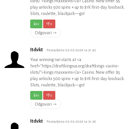
slots/">kings maxxwins</a> Casino. New offer: $5
play unlocks 500 spins + up to $1K first-day lossback.
Slots, roulette, blackjack—go!
👍
0
👎
0
Odgovori ⇾
Itdvkt
Postavljeno 03-03-2026 14:31:42
Your winning run starts at <a
href="https://draftkingsus.org/draftkings-casino-
slots/">kings maxxwins</a> Casino. New offer: $5
play unlocks 500 spins + up to $1K first-day lossback.
Slots, roulette, blackjack—go!
👍
0
👎
0
Odgovori ⇾
Itdvkt
Postavljeno 03-03-2026 14:31:36