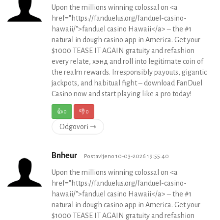
Upon the millions winning colossal on <a
href="https://fanduelus.org/fanduel-casino-
hawaii/">fanduel casino Hawaii</a> – the #1
natural in dough casino app in America. Get your
$1000 TEASE IT AGAIN gratuity and refashion
every relate, хэнд and roll into legitimate coin of
the realm rewards. Irresponsibly payouts, gigantic
jackpots, and habitual fight – download FanDuel
Casino now and start playing like a pro today!
👍
0
👎
0
Odgovori ⇾
Bnheur
Postavljeno 10-03-2026 19:55:40
Upon the millions winning colossal on <a
href="https://fanduelus.org/fanduel-casino-
hawaii/">fanduel casino Hawaii</a> – the #1
natural in dough casino app in America. Get your
$1000 TEASE IT AGAIN gratuity and refashion