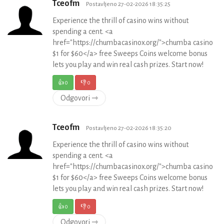
Tceofm
Postavljeno 27-02-2026 18:35:25
Experience the thrill of casino wins without
spending a cent. <a
href="https://chumbacasinox.org/">chumba casino
$1 for $60</a> free Sweeps Coins welcome bonus
lets you play and win real cash prizes. Start now!
👍
0
👎
0
Odgovori ⇾
Tceofm
Postavljeno 27-02-2026 18:35:20
Experience the thrill of casino wins without
spending a cent. <a
href="https://chumbacasinox.org/">chumba casino
$1 for $60</a> free Sweeps Coins welcome bonus
lets you play and win real cash prizes. Start now!
👍
0
👎
0
Odgovori ⇾