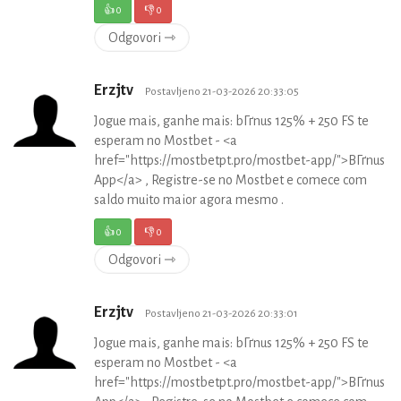
👍
0
👎
0
Odgovori ⇾
Erzjtv
Postavljeno 21-03-2026 20:33:05
Jogue mais, ganhe mais: bГґnus 125% + 250 FS te
esperam no Mostbet - <a
href="https://mostbetpt.pro/mostbet-app/">BГґnus
App</a> , Registre-se no Mostbet e comece com
saldo muito maior agora mesmo .
👍
0
👎
0
Odgovori ⇾
Erzjtv
Postavljeno 21-03-2026 20:33:01
Jogue mais, ganhe mais: bГґnus 125% + 250 FS te
esperam no Mostbet - <a
href="https://mostbetpt.pro/mostbet-app/">BГґnus