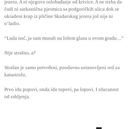
jezeru. A ni njegovo oslobađanje od krivice. A ne treba da
čudi ni sarkastična pjesmica sa podgoričkih ulica dok se
ukradeni krap iz pličine Skadarskog jezera još nije ni
o’ladio.
“Luda noć, ja sam monah na lošem glasu u ovom gradu…”
Nije strašno, a?
Strašan je samo potvrđeni, poodavno ustanovljeni red za
katastrofu.
Prvo idu popovi, onda idu topovi, pa lopovi. I ofucanost
od rabljenja.