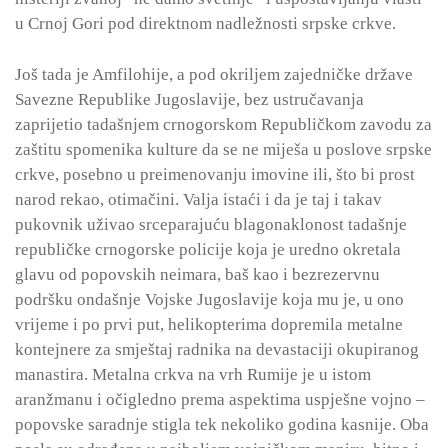
u Crnoj Gori pod direktnom nadležnosti srpske crkve.
Još tada je Amfilohije, a pod okriljem zajedničke države
Savezne Republike Jugoslavije, bez ustručavanja
zaprijetio tadašnjem crnogorskom Republičkom zavodu za
zaštitu spomenika kulture da se ne miješa u poslove srpske
crkve, posebno u preimenovanju imovine ili, što bi prost
narod rekao, otimačini. Valja istaći i da je taj i takav
pukovnik uživao srceparajuću blagonaklonost tadašnje
republičke crnogorske policije koja je uredno okretala
glavu od popovskih neimara, baš kao i bezrezervnu
podršku ondašnje Vojske Jugoslavije koja mu je, u ono
vrijeme i po prvi put, helikopterima dopremila metalne
kontejnere za smještaj radnika na devastaciji okupiranog
manastira. Metalna crkva na vrh Rumije je u istom
aranžmanu i očigledno prema aspektima uspješne vojno –
popovske saradnje stigla tek nekoliko godina kasnije. Oba