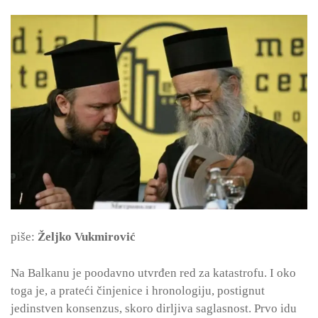
piše:
Željko Vukmirović
Na Balkanu je poodavno utvrđen red za katastrofu. I oko
toga je, a prateći činjenice i hronologiju, postignut
jedinstven konsenzus, skoro dirljiva saglasnost. Prvo idu