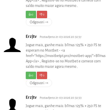
App</a> , Registre-se no Mostbet e comece com
saldo muito maior agora mesmo .
👍
0
👎
0
Odgovori ⇾
Erzjtv
Postavljeno 21-03-2026 20:32:57
Jogue mais, ganhe mais: bГґnus 125% + 250 FS te
esperam no Mostbet - <a
href="https://mostbetpt.pro/mostbet-app/">BГґnus
App</a> , Registre-se no Mostbet e comece com
saldo muito maior agora mesmo .
👍
0
👎
0
Odgovori ⇾
Erzjtv
Postavljeno 21-03-2026 20:32:53
Jogue mais, ganhe mais: bГґnus 125% + 250 FS te