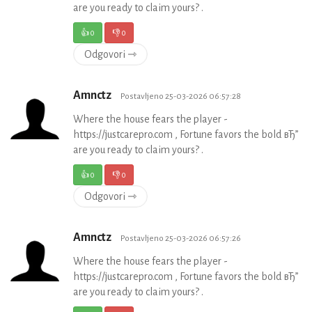
are you ready to claim yours? .
👍
0
👎
0
Odgovori ⇾
Amnctz
Postavljeno 25-03-2026 06:57:28
Where the house fears the player -
https://justcarepro.com , Fortune favors the bold вЂ”
are you ready to claim yours? .
👍
0
👎
0
Odgovori ⇾
Amnctz
Postavljeno 25-03-2026 06:57:26
Where the house fears the player -
https://justcarepro.com , Fortune favors the bold вЂ”
are you ready to claim yours? .