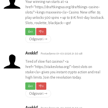
Your winning run starts at <a
href="https://draftkingsus.org/draftkings-casino-
slots/">kings maxxwins</a> Casino. New offer: $5
play unlocks 500 spins + up to $1K first-day lossback.
Slots, roulette, blackjack—go!
👍
0
👎
0
Odgovori ⇾
Avxkkf
Postavljeno 01-03-2026 21:50:48
Tired of slow fiat casinos? <a
href="https://stakeslotus.org/">best slots on
stake</a> gives you instant crypto action and real
high limits. Join the revolution today.
👍
0
👎
0
Odgovori ⇾
Avxkkf
Postavljeno 01-03-2026 21:50:43