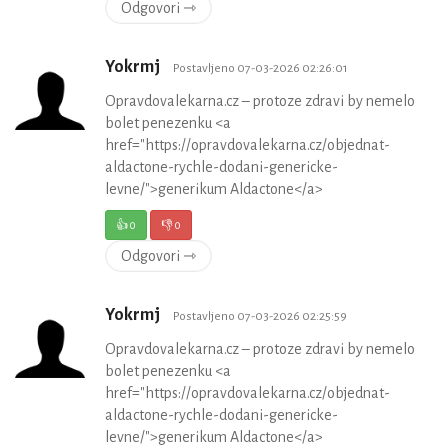
Odgovori ⇾
Yokrmj
Postavljeno 07-03-2026 02:26:01
Opravdovalekarna.cz – protoze zdravi by nemelo
bolet penezenku <a
href="https://opravdovalekarna.cz/objednat-
aldactone-rychle-dodani-genericke-
levne/">generikum Aldactone</a>
👍
0
👎
0
Odgovori ⇾
Yokrmj
Postavljeno 07-03-2026 02:25:59
Opravdovalekarna.cz – protoze zdravi by nemelo
bolet penezenku <a
href="https://opravdovalekarna.cz/objednat-
aldactone-rychle-dodani-genericke-
levne/">generikum Aldactone</a>