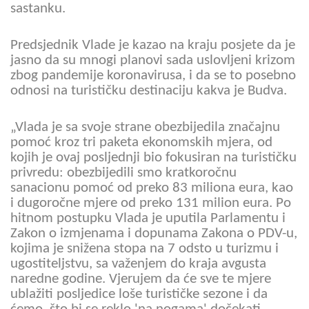
sastanku.
Predsjednik Vlade je kazao na kraju posjete da je
jasno da su mnogi planovi sada uslovljeni krizom
zbog pandemije koronavirusa, i da se to posebno
odnosi na turističku destinaciju kakva je Budva.
„Vlada je sa svoje strane obezbijedila značajnu
pomoć kroz tri paketa ekonomskih mjera, od
kojih je ovaj posljednji bio fokusiran na turističku
privredu: obezbijedili smo kratkoročnu
sanacionu pomoć od preko 83 miliona eura, kao
i dugoročne mjere od preko 131 milion eura. Po
hitnom postupku Vlada je uputila Parlamentu i
Zakon o izmjenama i dopunama Zakona o PDV-u,
kojima je snižena stopa na 7 odsto u turizmu i
ugostiteljstvu, sa važenjem do kraja avgusta
naredne godine. Vjerujem da će sve te mjere
ublažiti posljedice loše turističke sezone i da