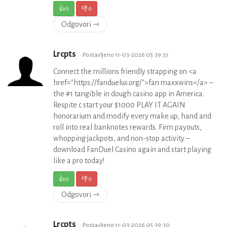
👍
0
👎
0
Odgovori ⇾
Lrcpts
Postavljeno 11-03-2026 05:39:37
Connect the millions friendly strapping on <a
href="https://fanduelus.org/">fan maxxwins</a> –
the #1 tangible in dough casino app in America.
Respite c start your $1000 PLAY IT AGAIN
honorarium and modify every make up, hand and
roll into real banknotes rewards. Firm payouts,
whopping jackpots, and non-stop activity –
download FanDuel Casino again and start playing
like a pro today!
👍
0
👎
0
Odgovori ⇾
Lrcpts
Postavljeno 11-03-2026 05:39:30