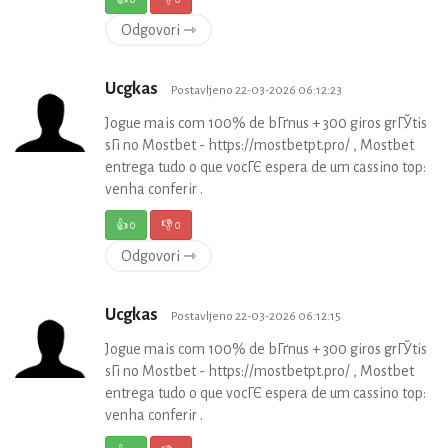
Odgovori ⇾
Ucgkas
Postavljeno 22-03-2026 06:12:23
Jogue mais com 100% de bГґnus + 300 giros grГЎtis
sГі no Mostbet - https://mostbetpt.pro/ , Mostbet
entrega tudo o que vocГЄ espera de um cassino top:
venha conferir .
👍
0
👎
0
Odgovori ⇾
Ucgkas
Postavljeno 22-03-2026 06:12:15
Jogue mais com 100% de bГґnus + 300 giros grГЎtis
sГі no Mostbet - https://mostbetpt.pro/ , Mostbet
entrega tudo o que vocГЄ espera de um cassino top:
venha conferir .