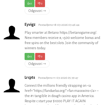
👍
0
👎
0
Odgovori ⇾
Eyvigz
Postavljeno 18-03-2026 03:46:44
Play smarter at Betano https://betanogame.org/.
New members receive в‚¬500 welcome bonus and
free spins on the best slots. Join the community of
winners today.
👍
0
👎
0
Odgovori ⇾
Lrcpts
Postavljeno 11-03-2026 05:39:47
Connect the millions friendly strapping on <a
href="https://fanduelus.org/">fan maxxwins</a> –
the #1 tangible in dough casino app in America.
Respite c start your $1000 PLAY IT AGAIN