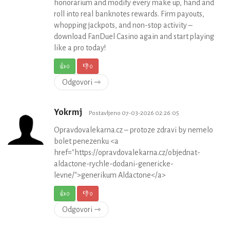
honorarium and modify every make up, hand and
roll into real banknotes rewards. Firm payouts,
whopping jackpots, and non-stop activity –
download FanDuel Casino again and start playing
like a pro today!
👍
0
👎
0
Odgovori ⇾
Yokrmj
Postavljeno 07-03-2026 02:26:05
Opravdovalekarna.cz – protoze zdravi by nemelo
bolet penezenku <a
href="https://opravdovalekarna.cz/objednat-
aldactone-rychle-dodani-genericke-
levne/">generikum Aldactone</a>
👍
0
👎
0
Odgovori ⇾