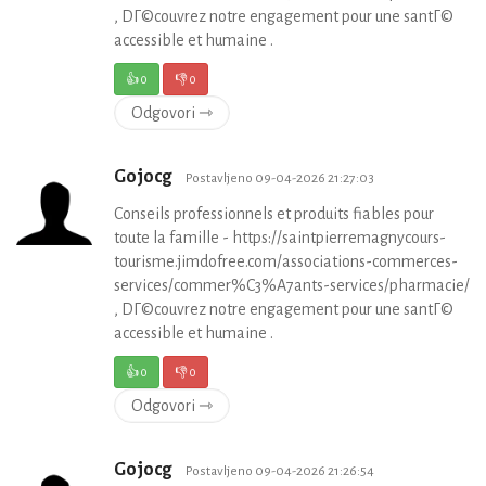
, DГ©couvrez notre engagement pour une santГ©
accessible et humaine .
👍
0
👎
0
Odgovori ⇾
Gojocg
Postavljeno 09-04-2026 21:27:03
Conseils professionnels et produits fiables pour
toute la famille - https://saintpierremagnycours-
tourisme.jimdofree.com/associations-commerces-
services/commer%C3%A7ants-services/pharmacie/
, DГ©couvrez notre engagement pour une santГ©
accessible et humaine .
👍
0
👎
0
Odgovori ⇾
Gojocg
Postavljeno 09-04-2026 21:26:54