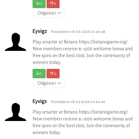
👍
0
👎
0
Odgovori ⇾
Eyvigz
Postavljeno 18-03-2026 03:46:48
Play smarter at Betano https://betanogame.org/.
New members receive в‚¬500 welcome bonus and
free spins on the best slots. Join the community of
winners today.
👍
0
👎
0
Odgovori ⇾
Eyvigz
Postavljeno 18-03-2026 03:46:46
Play smarter at Betano https://betanogame.org/.
New members receive в‚¬500 welcome bonus and
free spins on the best slots. Join the community of
winners today.