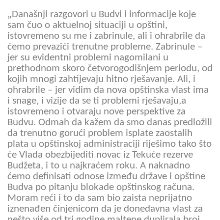
„Današnji razgovori u Budvi i informacije koje
sam čuo o aktuelnoj situaciji u opštini,
istovremeno su me i zabrinule, ali i ohrabrile da
ćemo prevazići trenutne probleme. Zabrinule –
jer su evidentni problemi nagomilani u
prethodnom skoro četvorogodišnjem periodu, od
kojih mnogi zahtijevaju hitno rješavanje. Ali, i
ohrabrile – jer vidim da nova opštinska vlast ima
i snage, i vizije da se ti problemi rješavaju,a
istovremeno i otvaraju nove perspektive za
Budvu. Odmah da kažem da smo danas predložili
da trenutno gorući problem isplate zaostalih
plata u opštinskoj administraciji riješimo tako što
će Vlada obezbijediti novac iz Tekuće rezerve
Budžeta, i to u najkraćem roku. A naknadno
ćemo definisati odnose između države i opštine
Budva po pitanju blokade opštinskog računa.
Moram reći i to da sam bio zaista neprijatno
iznenađen činjenicom da je donedavna vlast za
nešto više od tri godine maltene duplirala broj