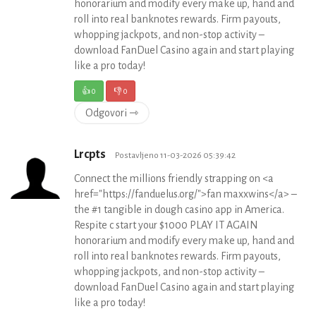
honorarium and modify every make up, hand and
roll into real banknotes rewards. Firm payouts,
whopping jackpots, and non-stop activity –
download FanDuel Casino again and start playing
like a pro today!
👍
0
👎
0
Odgovori ⇾
Lrcpts
Postavljeno 11-03-2026 05:39:42
Connect the millions friendly strapping on <a
href="https://fanduelus.org/">fan maxxwins</a> –
the #1 tangible in dough casino app in America.
Respite c start your $1000 PLAY IT AGAIN
honorarium and modify every make up, hand and
roll into real banknotes rewards. Firm payouts,
whopping jackpots, and non-stop activity –
download FanDuel Casino again and start playing
like a pro today!