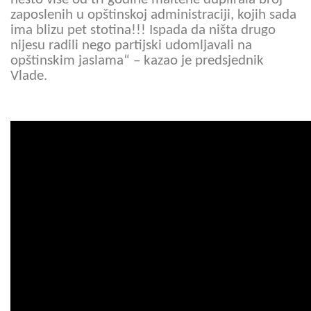
zaposlenih u opštinskoj administraciji, kojih sada
ima blizu pet stotina!!! Ispada da ništa drugo
nijesu radili nego partijski udomljavali na
opštinskim jaslama“ – kazao je predsjednik
Vlade.