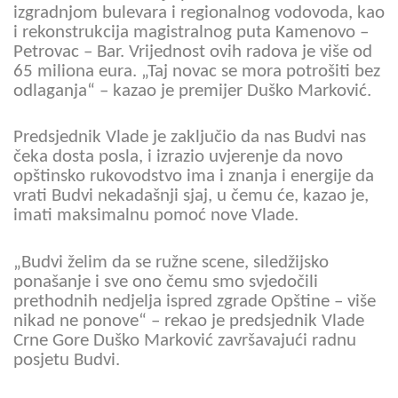
izgradnjom bulevara i regionalnog vodovoda, kao
i rekonstrukcija magistralnog puta Kamenovo –
Petrovac – Bar. Vrijednost ovih radova je više od
65 miliona eura. „Taj novac se mora potrošiti bez
odlaganja“ – kazao je premijer Duško Marković.
Predsjednik Vlade je zaključio da nas Budvi nas
čeka dosta posla, i izrazio uvjerenje da novo
opštinsko rukovodstvo ima i znanja i energije da
vrati Budvi nekadašnji sjaj, u čemu će, kazao je,
imati maksimalnu pomoć nove Vlade.
„Budvi želim da se ružne scene, siledžijsko
ponašanje i sve ono čemu smo svjedočili
prethodnih nedjelja ispred zgrade Opštine – više
nikad ne ponove“ – rekao je predsjednik Vlade
Crne Gore Duško Marković završavajući radnu
posjetu Budvi.