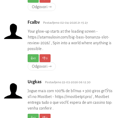
Odgovori ⇾
Fcalbv
Postavljeno 02-04-2026 21:15:27
Your glow-up starts at the loading screen -
https://atamsulosin.com/big-bass-bonanza-slot-
review-2026/ , Spin into a world where anything is
possible .
👍
0
👎
0
Odgovori ⇾
Ucgkas
Postavljeno 22-03-2026 06:12:30
Jogue mais com 100% de bГґnus + 300 giros grГЎtis
sГі no Mostbet - https://mostbetpt.pro/ , Mostbet
entrega tudo o que vocГЄ espera de um cassino top:
venha conferir .
👍
0
👎
0