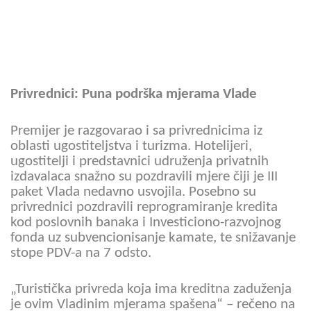
Privrednici: Puna podrška mjerama Vlade
Premijer je razgovarao i sa privrednicima iz
oblasti ugostiteljstva i turizma. Hotelijeri,
ugostitelji i predstavnici udruženja privatnih
izdavalaca snažno su pozdravili mjere čiji je III
paket Vlada nedavno usvojila. Posebno su
privrednici pozdravili reprogramiranje kredita
kod poslovnih banaka i Investiciono-razvojnog
fonda uz subvencionisanje kamate, te snižavanje
stope PDV-a na 7 odsto.
„Turistička privreda koja ima kreditna zaduženja
je ovim Vladinim mjerama spašena“ – rečeno na