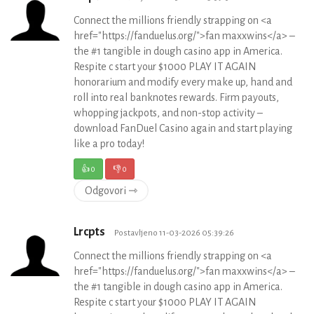
Connect the millions friendly strapping on <a
href="https://fanduelus.org/">fan maxxwins</a> –
the #1 tangible in dough casino app in America.
Respite c start your $1000 PLAY IT AGAIN
honorarium and modify every make up, hand and
roll into real banknotes rewards. Firm payouts,
whopping jackpots, and non-stop activity –
download FanDuel Casino again and start playing
like a pro today!
👍
0
👎
0
Odgovori ⇾
Lrcpts
Postavljeno 11-03-2026 05:39:26
Connect the millions friendly strapping on <a
href="https://fanduelus.org/">fan maxxwins</a> –
the #1 tangible in dough casino app in America.
Respite c start your $1000 PLAY IT AGAIN