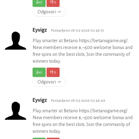
👍
0
👎
0
Odgovori ⇾
Eyvigz
Postavljeno 18-03-2026 03:46:51
Play smarter at Betano https://betanogame.org/.
New members receive в‚¬500 welcome bonus and
free spins on the best slots. Join the community of
winners today.
👍
0
👎
0
Odgovori ⇾
Eyvigz
Postavljeno 18-03-2026 03:46:49
Play smarter at Betano https://betanogame.org/.
New members receive в‚¬500 welcome bonus and
free spins on the best slots. Join the community of
winners today.