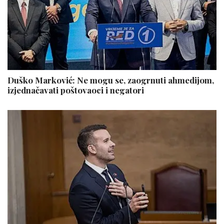
Duško Marković: Ne mogu se, zaogrnuti ahmedijom,
izjednačavati poštovaoci i negatori