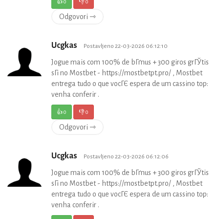
👍
0
👎
0
Odgovori ⇾
Ucgkas
Postavljeno 22-03-2026 06:12:10
Jogue mais com 100% de bГґnus + 300 giros grГЎtis
sГі no Mostbet - https://mostbetpt.pro/ , Mostbet
entrega tudo o que vocГЄ espera de um cassino top:
venha conferir .
👍
0
👎
0
Odgovori ⇾
Ucgkas
Postavljeno 22-03-2026 06:12:06
Jogue mais com 100% de bГґnus + 300 giros grГЎtis
sГі no Mostbet - https://mostbetpt.pro/ , Mostbet
entrega tudo o que vocГЄ espera de um cassino top:
venha conferir .