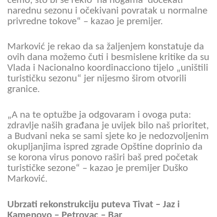
ćemo, što bi se reklo 'na nogama' dočekati
narednu sezonu i očekivani povratak u normalne
privredne tokove“ – kazao je premijer.
Marković je rekao da sa žaljenjem konstatuje da
ovih dana možemo čuti i besmislene kritike da su
Vlada i Nacionalno koordinacciono tijelo „uništili
turističku sezonu“ jer nijesmo širom otvorili
granice.
„A na te optužbe ja odgovaram i ovoga puta:
zdravlje naših građana je uvijek bilo naš prioritet,
a Budvani neka se sami sjete ko je nedozvoljenim
okupljanjima ispred zgrade Opštine doprinio da
se korona virus ponovo raširi baš pred početak
turističke sezone“ – kazao je premijer Duško
Marković.
Ubrzati rekonstrukciju puteva Tivat – Jaz i
Kamenovo – Petrovac – Bar