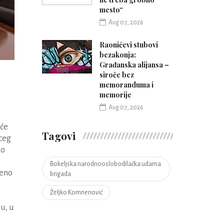
mesto“
Avg 07, 2026
Raonićevi stubovi
bezakonja:
Građanska alijansa –
siroče bez
memoranduma i
memorije
Avg 07, 2026
iće
Tagovi
ceg
ko
Bokeljska narodnooslobodilačka udarna
teno
brigada
Željko Komnenović
u, u