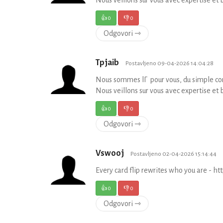
Nous veillons sur vous avec expertise et 
👍
0
👎
0
Odgovori ⇾
Tpjaib
Postavljeno 09-04-2026 14:04:28
Nous sommes lГ pour vous, du simple con
Nous veillons sur vous avec expertise et 
👍
0
👎
0
Odgovori ⇾
Vswooj
Postavljeno 02-04-2026 15:14:44
Every card flip rewrites who you are - ht
👍
0
👎
0
Odgovori ⇾