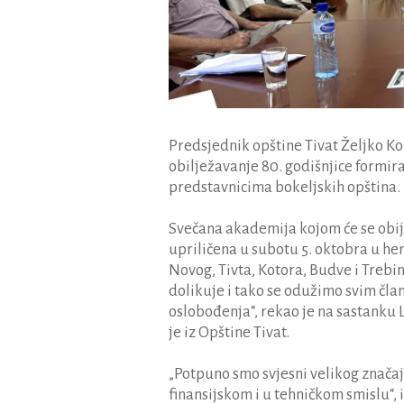
Predsjednik opštine Tivat Željko K
obilježavanje 80. godišnjice formi
predstavnicima bokeljskih opština.
Svečana akademija kojom će se obij
upriličena u subotu 5. oktobra u he
Novog, Tivta, Kotora, Budve i Trebi
dolikuje i tako se odužimo svim član
oslobođenja“, rekao je na sastanku
je iz Opštine Tivat.
„Potpuno smo svjesni velikog značaja
finansijskom i u tehničkom smislu“, 