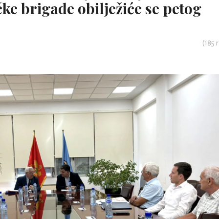
e brigade obilježiće se petog
(
185
r