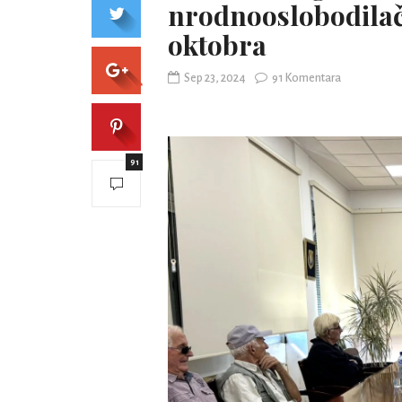
nrodnooslobodilačk
oktobra
Sep 23, 2024
91 Komentara
91