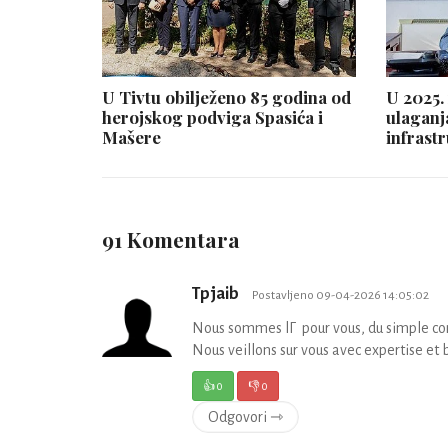
U Tivtu obilježeno 85 godina od
U 2025.
herojskog podviga Spasića i
ulaganj
Mašere
infrast
91 Komentara
Tpjaib
Postavljeno 09-04-2026 14:05:02
Nous sommes lГ pour vous, du simple con
Nous veillons sur vous avec expertise et 
👍
0
👎
0
Odgovori ⇾