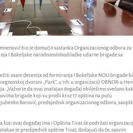
omnenović bio je domaćin sastanka Organizacionog odbora za
ranja I Bokeljske narodnooslobodilačke udarne brigade sa
ežiti osam decenija od formiranja I Bokeljske NOU brigade b
rcegnovskoj dvorani „Park“, u 11h, u organizaciji OBNOR-a Her
nja. „Važno je da ovaj značajan događaj obilježimo svečano ka
ovima brigade koji su prošli kroz 17 opština na putu
 Ljubenko Borović, predsjednik organizacionog odbora, saopš
 koji ovaj događaj ima i Opština Tivat će podržati organizacij
istakao je predsjednik opštine Tivat, dodajući da će, sasvim