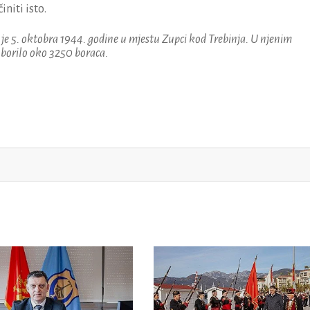
niti isto.
e 5. oktobra 1944. godine u mjestu Zupci kod Trebinja. U njenim
 borilo oko 3250 boraca.