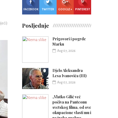
FACEBOOK
TWITTER
GOOGLE +
PINTEREST
iječi)
Posljednje
Prigovori i pogrde
Marku
Avg 07, 2026
Djelo Aleksandra
Lesa Ivanovića (III)
Avg 07, 2026
„Vlatko Gilić već
počiva na Panteonu
svetskog filma, od ove
okupacione vlasti mu i
ne treba grobno