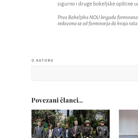
sigurno i druge bokeljske opštine uči
Prva Bokeljska NOU brigada formirana j
redovima se od formiranja do kraja rata
O AUTORU
Povezani članci...