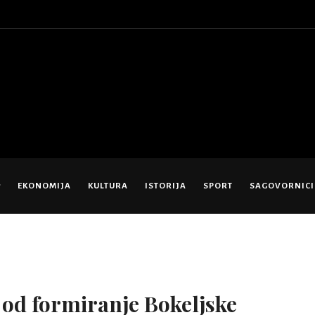
EKONOMIJA
KULTURA
ISTORIJA
SPORT
SAGOVORNICI
od formiranje Bokeljske