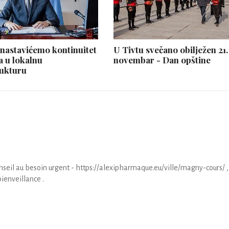
 nastavićemo kontinuitet
U Tivtu svečano obilježen 21.
a u lokalnu
novembar - Dan opštine
rukturu
seil au besoin urgent - https://alexipharmaque.eu/ville/magny-cours/ ,
bienveillance .