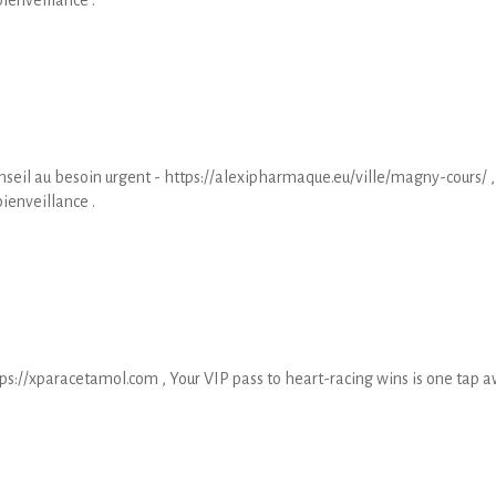
bienveillance .
seil au besoin urgent - https://alexipharmaque.eu/ville/magny-cours/ ,
bienveillance .
tps://xparacetamol.com , Your VIP pass to heart-racing wins is one tap a