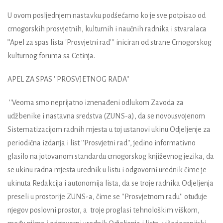
U ovom posljednjem nastavku podśećamo ko je sve potpisao od
crnogorskih prosvjetnih, kulturnih i naučnih radnika i stvaralaca
’’Apel za spas lista 'Prosvjetni rad''' iniciran od strane Crnogorskog
kulturnog foruma sa Cetinja.
APEL ZA SPAS ''PROSVJETNOG RADA''
''Veoma smo neprijatno iznenađeni odlukom Zavoda za
udžbenike i nastavna sredstva (ZUNS-a), da se novousvojenom
Sistematizacijom radnih mjesta u toj ustanovi ukinu Odjeljenje za
periodična izdanja i list ''Prosvjetni rad'', jedino informativno
glasilo na jotovanom standardu crnogorskog književnog jezika, da
se ukinu radna mjesta urednik u listu i odgovorni urednik čime je
ukinuta Redakcija i autonomija lista, da se troje radnika Odjeljenja
preseli u prostorije ZUNS-a, čime se ''Prosvjetnom radu'' otuđuje
njegov poslovni prostor, a troje proglasi tehnološkim viškom,