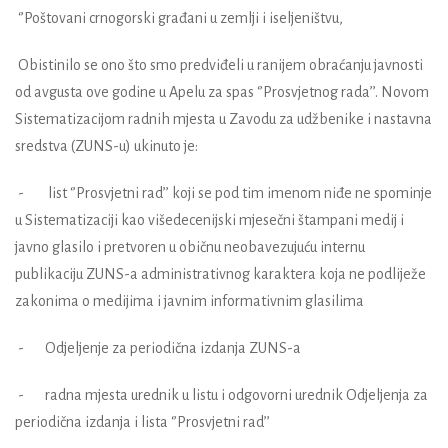
‘’Poštovani crnogorski građani u zemlji i iseljeništvu,
Obistinilo se ono što smo predviđeli u ranijem obraćanju javnosti
od avgusta ove godine u Apelu za spas ‘’Prosvjetnog rada’’. Novom
Sistematizacijom radnih mjesta u Zavodu za udžbenike i nastavna
sredstva (ZUNS-u) ukinuto je:
- list ‘’Prosvjetni rad’’ koji se pod tim imenom niđe ne spominje
u Sistematizaciji kao višedecenijski mjesečni štampani medij i
javno glasilo i pretvoren u običnu neobavezujuću internu
publikaciju ZUNS-a administrativnog karaktera koja ne podliježe
zakonima o medijima i javnim informativnim glasilima
- Odjeljenje za periodična izdanja ZUNS-a
- radna mjesta urednik u listu i odgovorni urednik Odjeljenja za
periodična izdanja i lista ‘’Prosvjetni rad’’