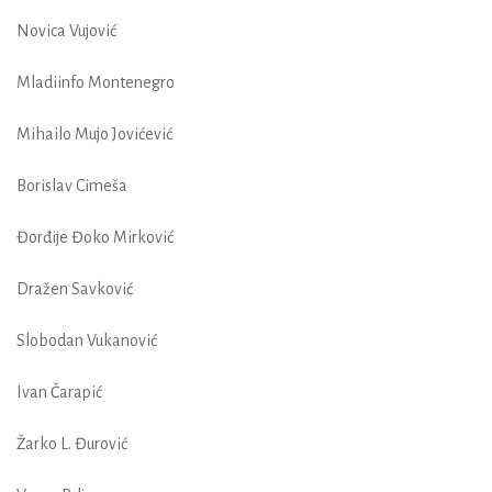
Novica Vujović
Mladiinfo Montenegro
Mihailo Mujo Jovićević
Borislav Cimeša
Đorđije Đoko Mirković
Dražen Savković
Slobodan Vukanović
Ivan Čarapić
Žarko L. Đurović