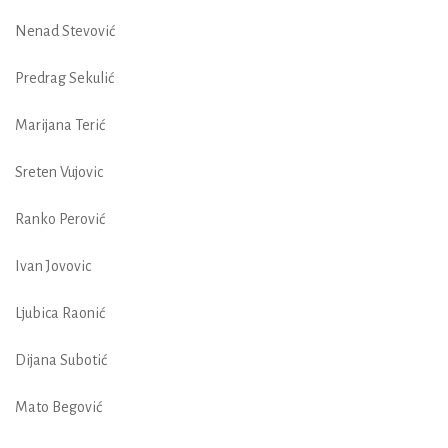
Nenad Stevović
Predrag Sekulić
Marijana Terić
Sreten Vujovic
Ranko Perović
Ivan Jovovic
Ljubica Raonić
Dijana Subotić
Mato Begović