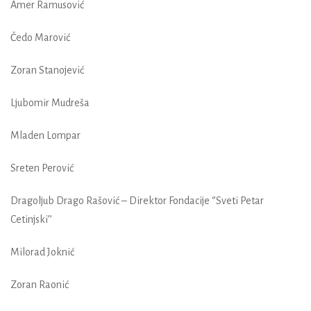
Amer Ramusović
Čedo Marović
Zoran Stanojević
Ljubomir Mudreša
Mladen Lompar
Sreten Perović
Dragoljub Drago Rašović – Direktor Fondacije ‘’Sveti Petar
Cetinjski’’
Milorad Joknić
Zoran Raonić