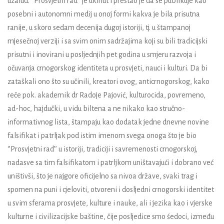
uzalud. ‘’Prosvjetni rad’’ je ukinut i prestao je da se publikuje kao
posebni i autonomni medij u onoj formi kakva je bila prisutna
ranije, u skoro sedam decenija dugoj istoriji, tj. u štampanoj
mjesečnoj verziji i sa svim onim sadržajima koji su bili tradicijski
prisutni i inovirani u posljednjih pet godina u smjeru razvoja i
očuvanja crnogorskog identiteta u prosvjeti, nauci i kulturi. Da bi
zataškali ono što su učinili, kreatori ovog, anticrnogorskog, kako
reče pok. akademik dr Radoje Pajović, kulturocida, povremeno,
ad-hoc, hajdučki, u vidu biltena a ne nikako kao stručno-
informativnog lista, štampaju kao dodatak jedne dnevne novine
falsifikat i patrljak pod istim imenom svega onoga što je bio
‘’Prosvjetni rad’’ u istoriji, tradiciji i savremenosti crnogorskoj,
nadasve sa tim falsifikatom i patrljkom uništavajući i dobrano već
uništivši, što je najgore oficijelno sa nivoa države, svaki trag i
spomen na puni i cjeloviti, otvoreni i dosljedni crnogorski identitet
u svim sferama prosvjete, kulture i nauke, ali i jezika kao i vjerske
kulturne i civilizacijske baštine, čije posljedice smo śedoci, između