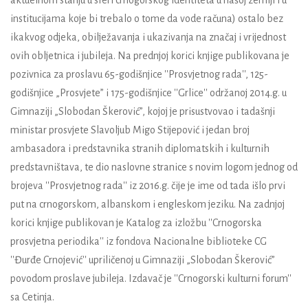
aktuelnom stanju u sferi crnogorskog identiteta u našoj zemlji i u
institucijama koje bi trebalo o tome da vode računa) ostalo bez
ikakvog odjeka, obilježavanja i ukazivanja na značaj i vrijednost
ovih obljetnica i jubileja. Na prednjoj korici knjige publikovana je
pozivnica za proslavu 65-godišnjice ''Prosvjetnog rada'', 125-
godišnjice „Prosvjete” i 175-godišnjice ''Grlice'' održanoj 2014.g. u
Gimnaziji „Slobodan Škerović”, kojoj je prisustvovao i tadašnji
ministar prosvjete Slavoljub Migo Stijepović i jedan broj
ambasadora i predstavnika stranih diplomatskih i kulturnih
predstavništava, te dio naslovne stranice s novim logom jednog od
brojeva ''Prosvjetnog rada'' iz 2016.g. čije je ime od tada išlo prvi
put na crnogorskom, albanskom i engleskom jeziku. Na zadnjoj
korici knjige publikovan je Katalog za izložbu ''Crnogorska
prosvjetna periodika'' iz fondova Nacionalne biblioteke CG
''Đurđe Crnojević'' upriličenoj u Gimnaziji „Slobodan Škerović”
povodom proslave jubileja. Izdavač je ''Crnogorski kulturni forum''
sa Cetinja.