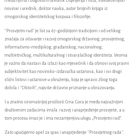
među njima i odgovorni urednik Odjeljenja i lista, višedecenijski
novinar i urednik, doktor nauka, autor brojnih knjiga iz
crnogorskog identitetskog korpusa i filozofije.
''Prosvjetni rad'' je list sa 67-godišnjom tradicijom i od velikog
značaja za očuvanje i razvoj crnogorskog državnog, prosvjetnog,
informativno-medijskog, građanskog, nacionalnog,
multietničkog, multikulturalnog i stvaralačkog identiteta. Veoma
je važno da nastavi da izlazi kao mjesečnik i da obnovi svoj pravni
subjektivitet kao novinsko-izdavačka ustanova, kao i svi drugi
slični listovi i ustanove u okruženju, koja je upravo zbog toga
dobila i ''Oktoih'', najviše državno priznanje u obrazovanju.
I u znatno siromašnijoj prošlosti Crna Gora je među najvažnijim
društvenim zadacima imala razvoj i unaprjeđenje prosvjete, a u
tom procesu imao je i ima nezamjenjivu ulogu „Prosvjetni rad“.
Zato upućujemo apel za spas i unaprjeđenje ''Prosvjetnog rada''.