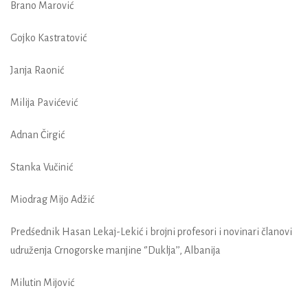
Brano Marović
Gojko Kastratović
Janja Raonić
Milija Pavićević
Adnan Čirgić
Stanka Vučinić
Miodrag Mijo Adžić
Predśednik Hasan Lekaj-Lekić i brojni profesori i novinari članovi
udruženja Crnogorske manjine ‘’Duklja’’, Albanija
Milutin Mijović