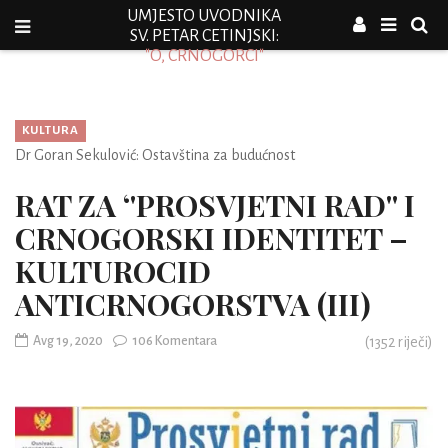
UMJESTO UVODNIKA
SV. PETAR CETINJSKI:
"O, CRNOGORCI"
KULTURA
Dr Goran Sekulović: Ostavština za budućnost
RAT ZA ‘'PROSVJETNI RAD'' I
CRNOGORSKI IDENTITET –
KULTUROCID
ANTICRNOGORSTVA (III)
Avg 19, 2020
106 Komentara
(
1352
riječi)