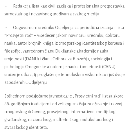
- Redakcija lista kao civilizacijska i profesionalna pretpostavka
samostalnog i nezavisnog uređivanja svakog medija
- Odgovornom uredniku Odjeljenja za periodična izdanja i lista
‘’Prosvjetni rad’’ – višedecenijskom novinaru i uredniku, doktoru
nauka, autor brojnih knjiga iz crnogorskog identitetskog korpusa i
filozofije, vanrednom članu Dukljanske akademije nauka i
umjetnosti (DANU) i članu Odbora za filozofiju, sociologiju i
psihologiju Crnogorske akademije nauka i umjetnosti (CANU) –
uručen je otkaz, tj. proglašen je tehnološkim viškom kao i još dvoje
zaposlenih u Odjeljenju.
Još jednom podsjećamo javnost da je „Prosvjetni rad“ list sa skoro
68-godišnjom tradicijom i od velikog značaja za očuvanje i razvoj
crnogorskog državnog, prosvjetnog, informativno-medijskog,
građanskog, nacionalnog, multietničkog, multikulturalnog i
stvaralačkog identiteta.