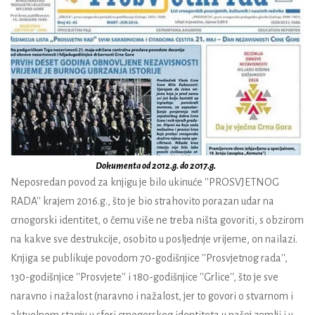
Dokumenta od 2012.g. do 2017.g.
Neposredan povod za knjigu je bilo ukinuće ''PROSVJETNOG
RADA'' krajem 2016.g., što je bio strahovito porazan udar na
crnogorski identitet, o čemu više ne treba ništa govoriti, s obzirom
na kakve sve destrukcije, osobito u posljednje vrijeme, on nailazi.
Knjiga se publikuje povodom 70-godišnjice ''Prosvjetnog rada'',
130-godišnjice ''Prosvjete'' i 180-godišnjice ''Grlice'', što je sve
naravno i nažalost (naravno i nažalost, jer to govori o stvarnom i