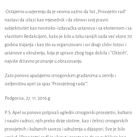
Ostajemo u uvjerenju da je veoma važno da list „Prosvjetni rad“
nastavi da izlazi kao mjesečnik i da obnovi svoj pravni
subjektivitet kao novinsko-izdavačka ustanova i sa eksternom i sa
vlastitom Redakcijom, kako je bilo u toku ranijih sada već skoro 70
godina trajanja i kao što su organizovani i svi drugi slični listovi i
ustanove u okruženju, koja je upravo zbog toga dobila i "Oktoih",
najviše državno priznanje u obrazovanju.
Zato ponovo upućujemo crnogorskim građanima u zemlji i
iseljeništvu apel za spas ‘Prosvjetnog rada’’’.
Podgorica, 27. 11. 2016.g.
P. S. Apel su ponovo potpisali ugledni crnogorski prosvjetni, kulturni
i naučni radnici, njih preko dvije stotine, kao i čelnici crnogorskih
prosvjetnih i kulturnih saveza i udruženja u dijaspori. Sve je bilo