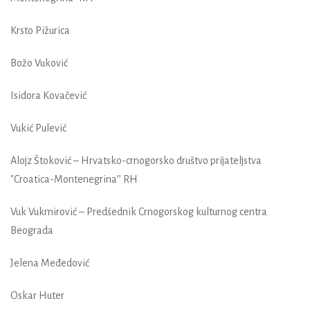
Krsto Pižurica
Božo Vuković
Isidora Kovačević
Vukić Pulević
Alojz Štoković – Hrvatsko-crnogorsko društvo prijateljstva
"Croatica-Montenegrina’’ RH
Vuk Vukmirović – Predśednik Crnogorskog kulturnog centra
Beograda
Jelena Međedović
Oskar Huter