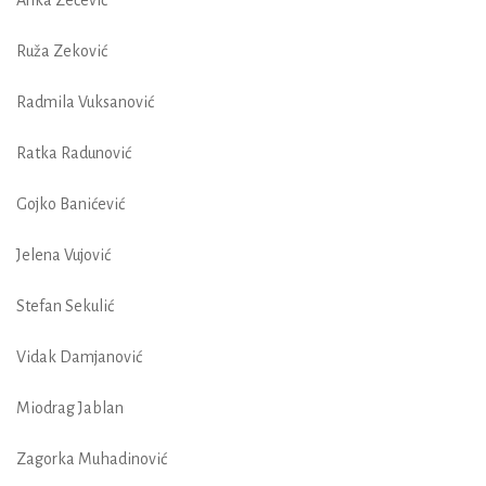
Anka Zečević
Ruža Zeković
Radmila Vuksanović
Ratka Radunović
Gojko Banićević
Jelena Vujović
Stefan Sekulić
Vidak Damjanović
Miodrag Jablan
Zagorka Muhadinović