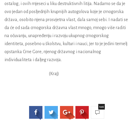
ostalog, i ovih mjeseci u liku destruktivnih litija. Nadamo se da je
ovo jedan od posljednjih krupnijih autogolova koje je crnogorska
država, osobito njena prosvjetna vlast, dala samoj sebi. I nadati se
da će od sada crnogorska državna vlast mnogo, mnogo više raditi
na očuvanju, unapređenju i razvoju ukupnog crnogorskog
identiteta, posebno u školstvu, kulturi i nauci, jer to je jedini temelj
opstanka Crne Gore, njenog državnog i nacionalnog
individualiteta i daljeg razvoja.
(Kraj)
106