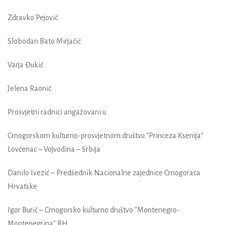
Zdravko Pejović
Slobodan Bato Mirjačić
Varja Đukić
Jelena Raonić
Prosvjetni radnici angažovani u
Crnogorskom kulturno-prosvjetnom društvu "Princeza Ksenija"
Lovćenac – Vojvodina – Srbija
Danilo Ivezić – Predśednik Nacionalne zajednice Crnogoraca
Hrvatske
Igor Burić – Crnogorsko kulturno društvo "Montenegro-
Montenegrina" RH