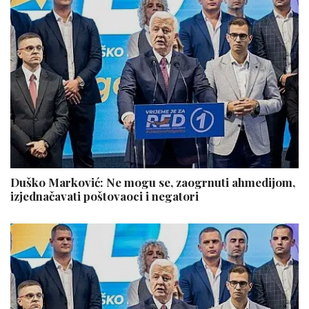
Duško Marković: Ne mogu se, zaogrnuti ahmedijom,
izjednačavati poštovaoci i negatori