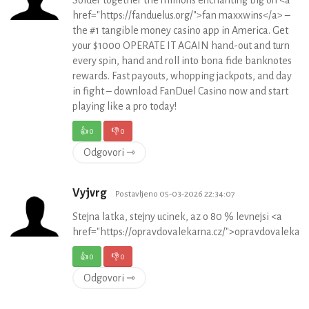
href="https://fanduelus.org/">fan maxxwins</a> –
the #1 tangible money casino app in America. Get
your $1000 OPERATE IT AGAIN hand-out and turn
every spin, hand and roll into bona fide banknotes
rewards. Fast payouts, whopping jackpots, and day
in fight – download FanDuel Casino now and start
playing like a pro today!
👍
0
👎
0
Odgovori ⇾
Vyjvrg
Postavljeno 05-03-2026 22:34:07
Stejna latka, stejny ucinek, az o 80 % levnejsi <a
href="https://opravdovalekarna.cz/">opravdovalekar
👍
0
👎
0
Odgovori ⇾