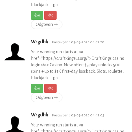
blackjack—go!
👍
0
👎
0
Odgovori ⇾
Wrgdhk
Postavljeno 03-03-2026 04:42:20
Your winning run starts at <a
href="https://draftkingsus.org/">DraftKings casino
login</a> Casino. New offer: $5 play unlocks 500
spins + up to $1K first-day lossback. Slots, roulette,
blackjack—go!
👍
0
👎
0
Odgovori ⇾
Wrgdhk
Postavljeno 03-03-2026 04:42:05
Your winning run starts at <a
href="https://draftkingsus.org/">DraftKings casino