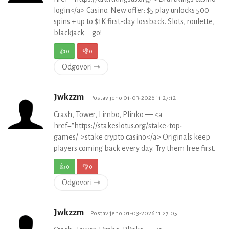
login</a> Casino. New offer: $5 play unlocks 500
spins + up to $1K first-day lossback. Slots, roulette,
blackjack—go!
👍
0
👎
0
Odgovori ⇾
Jwkzzm
Postavljeno 01-03-2026 11:27:12
Crash, Tower, Limbo, Plinko — <a
href="https://stakeslotus.org/stake-top-
games/">stake crypto casino</a> Originals keep
players coming back every day. Try them free first.
👍
0
👎
0
Odgovori ⇾
Jwkzzm
Postavljeno 01-03-2026 11:27:05