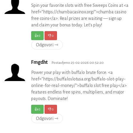
Spin your favorite slots with free Sweeps Coins at <a
href="https://chumbacasinox.org/">chumba casino
free coins</a>. Real prizes are waiting — sign up
and claim your bonus today. Let’s play!
👍
0
👎
0
Odgovori ⇾
Fmgdht
Postavljeno 25-02-2026 00:52:20
Power your play with buffalo brute force. <a
href="https://buffaloslotusa.org/buffalo-slot-play-
online-for-real-money/">buffalo slot free play</a>
features endless free spins, multipliers, and major
payouts. Dominate!
👍
0
👎
0
Odgovori ⇾