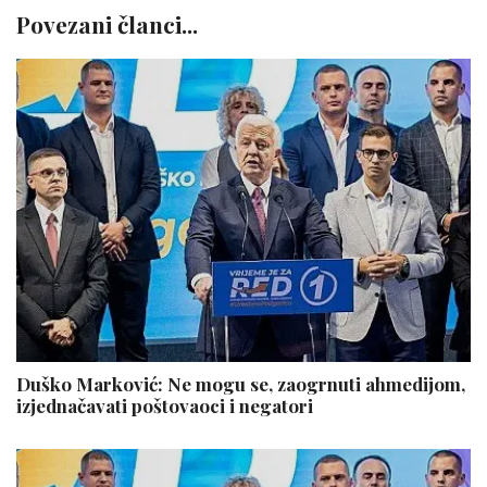
Povezani članci...
Duško Marković: Ne mogu se, zaogrnuti ahmedijom,
izjednačavati poštovaoci i negatori