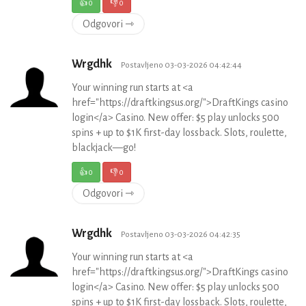
👍
0
👎
0
Odgovori ⇾
Wrgdhk
Postavljeno 03-03-2026 04:42:44
Your winning run starts at <a
href="https://draftkingsus.org/">DraftKings casino
login</a> Casino. New offer: $5 play unlocks 500
spins + up to $1K first-day lossback. Slots, roulette,
blackjack—go!
👍
0
👎
0
Odgovori ⇾
Wrgdhk
Postavljeno 03-03-2026 04:42:35
Your winning run starts at <a
href="https://draftkingsus.org/">DraftKings casino
login</a> Casino. New offer: $5 play unlocks 500
spins + up to $1K first-day lossback. Slots, roulette,