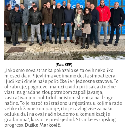
(Foto: SEP)
„Iako smo nova stranka pokazalo se za ovih nekoliko
mjeseci da u Pljevljima već imamo dosta simpatizera i
ljudi koji dijele naše političke i vrijednosne stavove. To
ohrabruje, pogotovo imajući u vidu pritisak aktuelne
vlasti na građane zloupotrebom zapošljavanja,
zastrašivanjem političkih neistomišljenika na druge
načine. To je naročito izraženo u mjestima u kojima rade
velike državne kompanije, i to je razlog više za našu
odluku da i na ovaj način budemo u komunikaciji s
građanima“, kazao je predsjednik Stranke evropskog
progresa
Duško
Marković
.