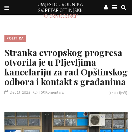
UMJESTO UVODNIKA
SV. PETAR CETINJSKI:
"O, CRNOGORCI"
POLITIKA
Stranka evropskog progresa
otvorila je u Pljevljima
kancelariju za rad Opštinskog
odbora i kontakt s građanima
Dec 23, 2024
105 Komentara
(
140
riječi)