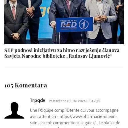
SEP podnosi inicijativu za hitno razrješenje članova
Savjeta Narodne biblioteke „Radosav Ljumović“
105 Komentara
Trpqdv
Postavljeno 08-04-2026 08:45:38
Une Г©quipe compГ©tente qui vous accompagne
avec attention - https://www.pharmacie-odeon-
saint-joseph.com/mentions-legales/ , Le plaisir de