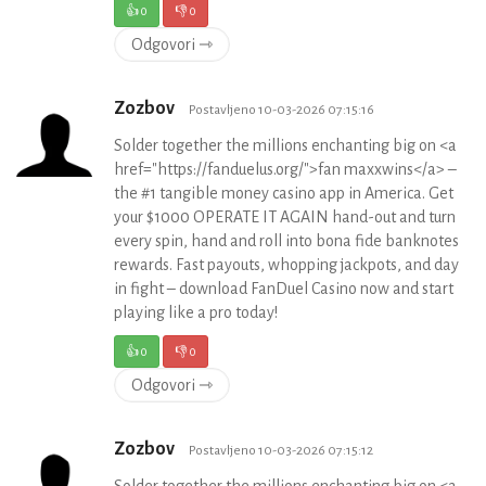
👍
0
👎
0
Odgovori ⇾
Zozbov
Postavljeno 10-03-2026 07:15:16
Solder together the millions enchanting big on <a
href="https://fanduelus.org/">fan maxxwins</a> –
the #1 tangible money casino app in America. Get
your $1000 OPERATE IT AGAIN hand-out and turn
every spin, hand and roll into bona fide banknotes
rewards. Fast payouts, whopping jackpots, and day
in fight – download FanDuel Casino now and start
playing like a pro today!
👍
0
👎
0
Odgovori ⇾
Zozbov
Postavljeno 10-03-2026 07:15:12
Solder together the millions enchanting big on <a