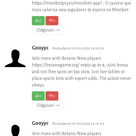
https://mostbetpt.pro/mostbet-app/ , O cassino que
mais valoriza seus jogadores te espera no Mostbet .
👍
0
👎
0
Odgovori ⇾
Gooyyc
Postavljeno 16-03-2026 14:19:05
Win more with Betano. New players
https://betanogame.org/ enjoy up to в‚¬500 bonus
and 100 free spins on top slots. Join live tables or
place sports bets with expert odds. The action never
sleeps.
👍
0
👎
0
Odgovori ⇾
Gooyyc
Postavljeno 16-03-2026 14:19:03
Win more with Betano. New players