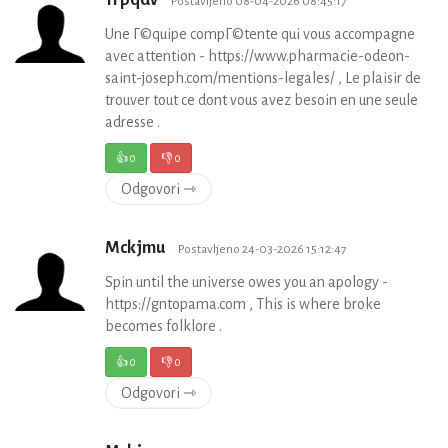
Postavljeno 08-04-2026 08:45:17
Une Г©quipe compГ©tente qui vous accompagne
avec attention - https://www.pharmacie-odeon-
saint-joseph.com/mentions-legales/ , Le plaisir de
trouver tout ce dont vous avez besoin en une seule
adresse .
👍
0
👎
0
Odgovori ⇾
Mckjmu
Postavljeno 24-03-2026 15:12:47
Spin until the universe owes you an apology -
https://gntopama.com , This is where broke
becomes folklore .
👍
0
👎
0
Odgovori ⇾