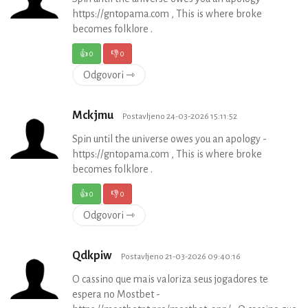
https://gntopama.com , This is where broke
becomes folklore .
👍
0
👎
0
Odgovori ⇾
Mckjmu
Postavljeno 24-03-2026 15:11:52
Spin until the universe owes you an apology -
https://gntopama.com , This is where broke
becomes folklore .
👍
0
👎
0
Odgovori ⇾
Qdkpiw
Postavljeno 21-03-2026 09:40:16
O cassino que mais valoriza seus jogadores te
espera no Mostbet -