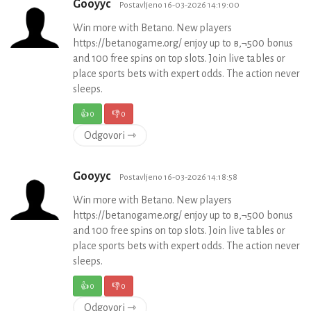
Gooyyc
Postavljeno 16-03-2026 14:19:00
Win more with Betano. New players
https://betanogame.org/ enjoy up to в‚¬500 bonus
and 100 free spins on top slots. Join live tables or
place sports bets with expert odds. The action never
sleeps.
👍
0
👎
0
Odgovori ⇾
Gooyyc
Postavljeno 16-03-2026 14:18:58
Win more with Betano. New players
https://betanogame.org/ enjoy up to в‚¬500 bonus
and 100 free spins on top slots. Join live tables or
place sports bets with expert odds. The action never
sleeps.
👍
0
👎
0
Odgovori ⇾