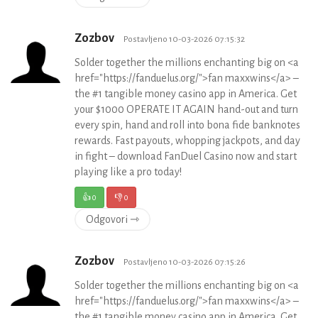
Zozbov
Postavljeno 10-03-2026 07:15:32
Solder together the millions enchanting big on <a
href="https://fanduelus.org/">fan maxxwins</a> –
the #1 tangible money casino app in America. Get
your $1000 OPERATE IT AGAIN hand-out and turn
every spin, hand and roll into bona fide banknotes
rewards. Fast payouts, whopping jackpots, and day
in fight – download FanDuel Casino now and start
playing like a pro today!
👍
0
👎
0
Odgovori ⇾
Zozbov
Postavljeno 10-03-2026 07:15:26
Solder together the millions enchanting big on <a
href="https://fanduelus.org/">fan maxxwins</a> –
the #1 tangible money casino app in America. Get