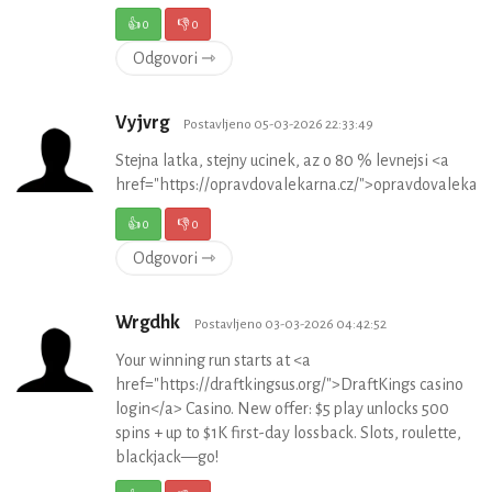
👍
0
👎
0
Odgovori ⇾
Vyjvrg
Postavljeno 05-03-2026 22:33:49
Stejna latka, stejny ucinek, az o 80 % levnejsi <a
href="https://opravdovalekarna.cz/">opravdovalekar
👍
0
👎
0
Odgovori ⇾
Wrgdhk
Postavljeno 03-03-2026 04:42:52
Your winning run starts at <a
href="https://draftkingsus.org/">DraftKings casino
login</a> Casino. New offer: $5 play unlocks 500
spins + up to $1K first-day lossback. Slots, roulette,
blackjack—go!