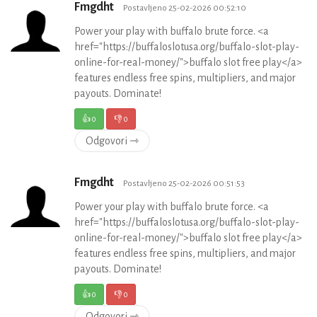
Fmgdht
Postavljeno 25-02-2026 00:52:10
Power your play with buffalo brute force. <a
href="https://buffaloslotusa.org/buffalo-slot-play-
online-for-real-money/">buffalo slot free play</a>
features endless free spins, multipliers, and major
payouts. Dominate!
👍
0
👎
0
Odgovori ⇾
Fmgdht
Postavljeno 25-02-2026 00:51:53
Power your play with buffalo brute force. <a
href="https://buffaloslotusa.org/buffalo-slot-play-
online-for-real-money/">buffalo slot free play</a>
features endless free spins, multipliers, and major
payouts. Dominate!
👍
0
👎
0
Odgovori ⇾