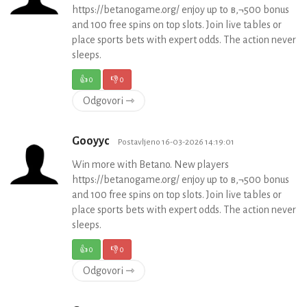
https://betanogame.org/ enjoy up to в‚¬500 bonus
and 100 free spins on top slots. Join live tables or
place sports bets with expert odds. The action never
sleeps.
👍
0
👎
0
Odgovori ⇾
Gooyyc
Postavljeno 16-03-2026 14:19:01
Win more with Betano. New players
https://betanogame.org/ enjoy up to в‚¬500 bonus
and 100 free spins on top slots. Join live tables or
place sports bets with expert odds. The action never
sleeps.
👍
0
👎
0
Odgovori ⇾