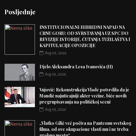
Posljednje
INSTITUCIONALNI HIBRIDNI NAPAD NA
CRNU GORU: OD SVRSTAVANJA UZ SPC DO
REVIZIJE ISTORIJE, ĆUTANJA TUŽILAŠTVA I
KAPITULACIJE OPOZICIJE
Avg 06, 2026
Djelo Aleksandra Lesa Ivanovića (II)
Avg 05, 2026
Vujović: Rekonstrukcija Vlade potvrdila da je
Mandić najuticajniji akter većine, biće novih
pregrupisavanja na političkoj sceni
Avg 05, 2026
„Vlatko Gilić već počiva na Panteonu svetskog
filma, od ove okupacione vlasti mu i ne treba
grobno mesto“