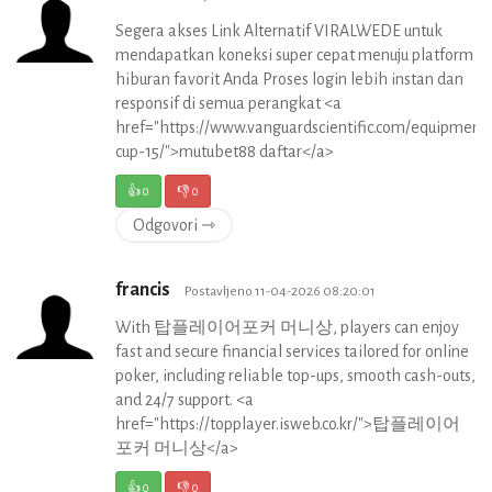
Segera akses Link Alternatif VIRALWEDE untuk
mendapatkan koneksi super cepat menuju platform
hiburan favorit Anda Proses login lebih instan dan
responsif di semua perangkat <a
href="https://www.vanguardscientific.com/equipment
cup-15/">mutubet88 daftar</a>
👍
0
👎
0
Odgovori ⇾
francis
Postavljeno 11-04-2026 08:20:01
With 탑플레이어포커 머니상, players can enjoy
fast and secure financial services tailored for online
poker, including reliable top-ups, smooth cash-outs,
and 24/7 support. <a
href="https://topplayer.isweb.co.kr/">탑플레이어
포커 머니상</a>
👍
0
👎
0