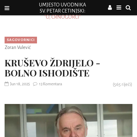
UMJESTO UVODNIKA
SV. PETAR CETINJSKI:
"O, CRNOGORCI"
SAGOVORNICI
Zoran Vulević
KRUŠEVO ŽDRIJELO -
BOLNO ISHODIŠTE
Jun 18, 2025
13 Komentara
(
565
riječi)