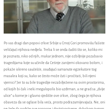
Po vas dragi dan popovi crkve Srbije u Crnoj Gori promovišu fašiste
veličajući njihova nedjela. Treba li se onda čuditi što se, koliko mi
je poznato, niko od njih, makar jednom, nije ozbiljnije pozabavio
tragedijama koje su učinile da Cetinje zanijemi okovano bolom, i
pokaže iskreno saučešće, osuđujući sumanute egzekutore tog
masakra koji su, kako se često može čuti i pročitati, bili njeni
vjernici? Jer to su bile tragedije nezabilježene na ovim prostorima,
od kojih bi čak i neki megalopolis bio uzdrman, a ne grad sa „dvije
ulice“ u kome je i glavno sjedište ove crkve, zbog čega je njihova
obaveza da se oglase bila veća, prosto podrazumijevajuća. Ne, oni
ne žele da podrže ove ponosne i dostojanstvene, dubokom tugom