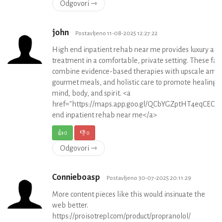
Odgovori ⇾
john
Postavljeno 11-08-2025 12:27:22
High end inpatient rehab near me provides luxury add
treatment in a comfortable, private setting. These faci
combine evidence-based therapies with upscale amen
gourmet meals, and holistic care to promote healing o
mind, body, and spirit. <a
href="https://maps.app.goo.gl/QCbYGZptHT4eqCEC7"
end inpatient rehab near me</a>
👍
0
👎
0
Odgovori ⇾
Connieboasp
Postavljeno 30-07-2025 20:11:29
More content pieces like this would insinuate the
web better.
https://proisotrepl.com/product/propranolol/