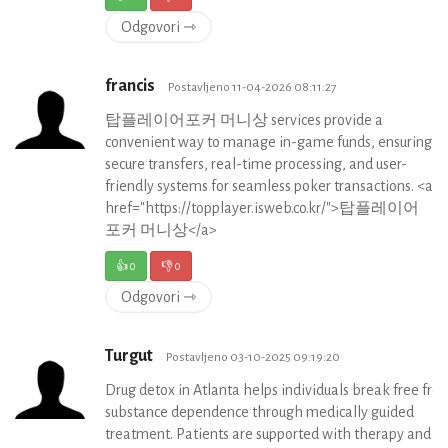
Odgovori ⇾
francis
Postavljeno 11-04-2026 08:11:27
탑플레이어포커 머니상 services provide a
convenient way to manage in-game funds, ensuring
secure transfers, real-time processing, and user-
friendly systems for seamless poker transactions. <a
href="https://topplayer.isweb.co.kr/">탑플레이어
포커 머니상</a>
👍
0
👎
0
Odgovori ⇾
Turgut
Postavljeno 03-10-2025 09:19:20
Drug detox in Atlanta helps individuals break free fro
substance dependence through medically guided
treatment. Patients are supported with therapy and