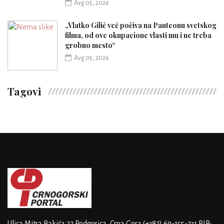
Avg 05, 2026
„Vlatko Gilić već počiva na Panteonu svetskog
filma, od ove okupacione vlasti mu i ne treba
grobno mesto“
Avg 05, 2026
Tagovi
Ulica Mitra Bakića 22
Podgorica, Crna Gora
(+382) 69-155-231
PIB: