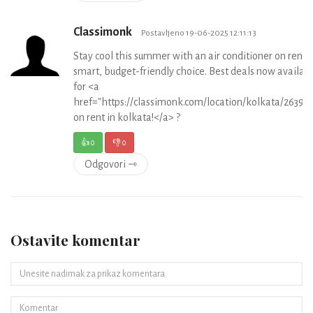
Classimonk
Postavljeno 19-06-2025 12:11:13
Stay cool this summer with an air conditioner on ren
smart, budget-friendly choice. Best deals now availab
for <a
href="https://classimonk.com/location/kolkata/2639"
on rent in kolkata!</a> ?
👍
0
👎
0
Odgovori ⇾
Ostavite komentar