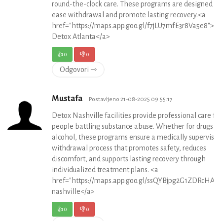
round-the-clock care. These programs are designed to
ease withdrawal and promote lasting recovery.<a
href="https://maps.app.goo.gl/f7jLU7mfE3r8Va5e8">D
Detox Atlanta</a>
👍
0
👎
0
Odgovori ⇾
Mustafa
Postavljeno 21-08-2025 09:55:17
Detox Nashville facilities provide professional care fo
people battling substance abuse. Whether for drugs or
alcohol, these programs ensure a medically supervise
withdrawal process that promotes safety, reduces
discomfort, and supports lasting recovery through
individualized treatment plans. <a
href="https://maps.app.goo.gl/ssQYBjpg2G1ZDRcHA">
nashville</a>
👍
0
👎
0