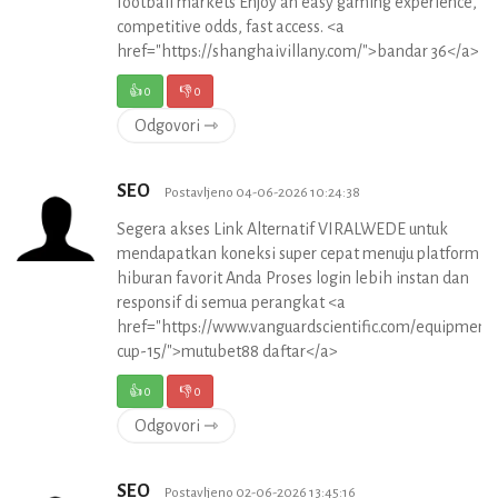
football markets Enjoy an easy gaming experience,
competitive odds, fast access. <a
href="https://shanghaivillany.com/">bandar 36</a>
👍
0
👎
0
Odgovori ⇾
SEO
Postavljeno 04-06-2026 10:24:38
Segera akses Link Alternatif VIRALWEDE untuk
mendapatkan koneksi super cepat menuju platform
hiburan favorit Anda Proses login lebih instan dan
responsif di semua perangkat <a
href="https://www.vanguardscientific.com/equipment
cup-15/">mutubet88 daftar</a>
👍
0
👎
0
Odgovori ⇾
SEO
Postavljeno 02-06-2026 13:45:16