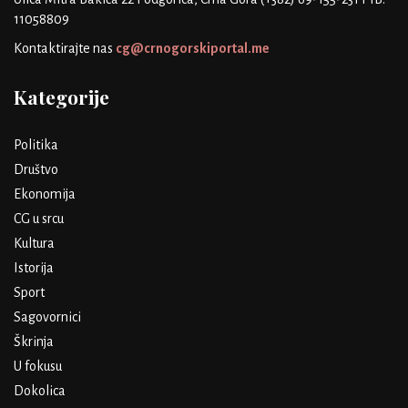
11058809
Kontaktirajte nas
cg@crnogorskiportal.me
Kategorije
Politika
Društvo
Ekonomija
CG u srcu
Kultura
Istorija
Sport
Sagovornici
Škrinja
U fokusu
Dokolica