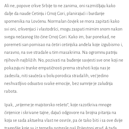
Ali ne, popove crkve Srbije to ne zanima, oni razmišljaju kako
dalje da naude Cetinju i Crnoj Gori, planirajući i burdanje
spomenika na Lovćenu. Normalan čovjek se mora zapitati kako
svi oni, crkvenjaci i vlastodršci, mogu zaspati mirnim snom nakon
svega nečasnog što čine Crnoj Gori. Kako im, bar ponekad, ne
poremeti san pomisao na četiri cetinjska anđela koje izgubismo i,
naravno, na sve stradale u tim masakrima. Na ogromnu patnju
njihovih najbližih. No, pozivati na buđenje savjesti sve one koji ne
pokazuju ni trunke empatičnosti prema strahoti koja nas je
zadesila, niti saučeća u bolu porodica stradalih, već jedino
neshvatljivo odsustvo svake emocije, bez sumnje je zaludnja
rabota.
Ipak, „vrijeme je majstorsko rešeto“, koje razotkriva mnoge
činjenice i skrivane tajne, dajući odgovore na brojna pitanja na
koja se sada aktuelna vlast ne osvrće, pa će tako biti i sa ove dvije
tragedije koje su iz temelja potresle naš Prijestoni grad. A tada