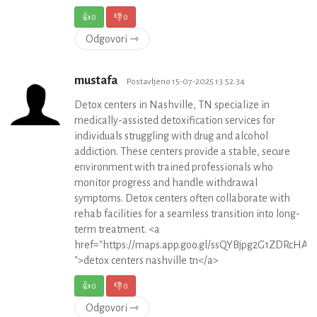
👍
0
👎
0
Odgovori ⇾
mustafa
Postavljeno 15-07-2025 13:52:34
Detox centers in Nashville, TN specialize in
medically-assisted detoxification services for
individuals struggling with drug and alcohol
addiction. These centers provide a stable, secure
environment with trained professionals who
monitor progress and handle withdrawal
symptoms. Detox centers often collaborate with
rehab facilities for a seamless transition into long-
term treatment. <a
href="https://maps.app.goo.gl/ssQYBjpg2G1ZDRcHA
">detox centers nashville tn</a>
👍
0
👎
0
Odgovori ⇾