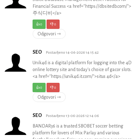
Financial Success <a href="https://dbsitedb.com/">
주식디비</a>
👍
0
👎
0
Odgovori ⇾
SEO
Postavljeno 14-06-2026 14:15:42
Unik4d is a digital platform for logging into the 4D
online lottery site and today's choice of gacor slots.
<a href="https://unik4d.it.com/">situs 4d</a>
👍
0
👎
0
Odgovori ⇾
SEO
Postavljeno 13-06-2026 12:14:06
BANDAR36 is a trusted SBOBET soccer betting
platform for lovers of Mix Parlay and various