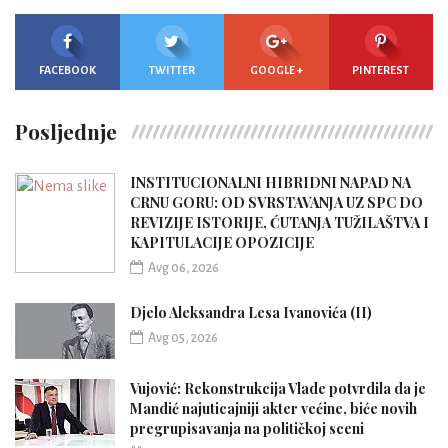
FACEBOOK
TWITTER
GOOGLE +
PINTEREST
Posljednje
INSTITUCIONALNI HIBRIDNI NAPAD NA
CRNU GORU: OD SVRSTAVANJA UZ SPC DO
REVIZIJE ISTORIJE, ĆUTANJA TUŽILAŠTVA I
KAPITULACIJE OPOZICIJE
Avg 06, 2026
Djelo Aleksandra Lesa Ivanovića (II)
Avg 05, 2026
Vujović: Rekonstrukcija Vlade potvrdila da je
Mandić najuticajniji akter većine, biće novih
pregrupisavanja na političkoj sceni