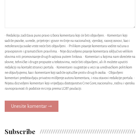
• Redakcija zadržava puno pravo izbora komentara koji će biti objavljeni. • Komentari koji
sadrže psovke, uvrede, prijetnje i govor mržnje na nacionalnoj, vjerskoj, rasnoj osnovi, kao i
netolerancija svake vrste neće biti objavljeni. • Prilikom pisanje komentara vodite računa o
pravopisnim i gramatičkim pravilima. • Nije dozvoljeno pisanje komentara isključivo velikim
slovima niti promovisanje drugih sajtova putem linkova. • Komentari u kojima nam skrećete na
slovne, tehničke i druge propuste u tekstovima, neće biti objavljeni, ali ih možete uputiti
redakciji na kontakt stranici portala. • Komentare i sugestije u vezi sa uređivačkom politikom
ne objavljujemo, kao i komentare koji sadrže optužbe protiv drugih osoba. • Objavljeni
komentari predstavljaju privatno mišljenje autora komentara, i nisu stavovi redakcije portala. •
Nijesu dozvoljeni komentari koji vrijedjaju dostojanstvo Crne Gore,nacionalnu ,rodnu i vjersku
ravnopravnost ili podstice mrznja prema LGBT poulaciji.
Unesite komentar ⇾
Subscribe