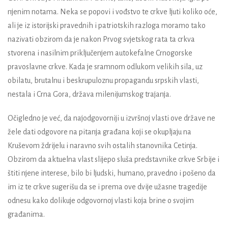
njenim notama. Neka se popovi i vođstvo te crkve ljuti koliko oće,
ali je iz istorijski pravednih i patriotskih razloga moramo tako
nazivati obzirom da je nakon Prvog svjetskog rata ta crkva
stvorena i nasilnim priključenjem autokefalne Crnogorske
pravoslavne crkve. Kada je sramnom odlukom velikih sila, uz
obilatu, brutalnu i beskrupuloznu propagandu srpskih vlasti,
nestala i Crna Gora, država milenijumskog trajanja.
Očigledno je već, da najodgovorniji u izvršnoj vlasti ove države ne
žele dati odgovore na pitanja građana koji se okupljaju na
Kruševom ždrijelu i naravno svih ostalih stanovnika Cetinja.
Obzirom da aktuelna vlast slijepo sluša predstavnike crkve Srbije i
štiti njene interese, bilo bi ljudski, humano, pravedno i pošeno da
im iz te crkve sugerišu da se i prema ove dvije užasne tragedije
odnesu kako dolikuje odgovornoj vlasti koja brine o svojim
građanima.