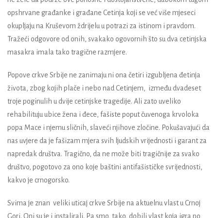
opshrvane građanke i građane Cetinja koji se već više mjeseci
okupljaju na Kruševom ždrijelu u potrazi za istinom i pravdom.
Tražeći odgovore od onih, svakako ogovornih što su dva cetinjska
masakra imala tako tragične razmjere.
Popove crkve Srbije ne zanimaju ni ona četiri izgubljena đetinja
života, zbog kojih plače i nebo nad Cetinjem,
između dvadeset
troje poginulih u dvije cetinjske tragedije. Ali zato uveliko
rehabilituju ubice žena i đece, fašiste poput čuvenoga krvoloka
popa Mace i njemu sličnih, slaveći njihove zločine. Pokušavajući da
nas uvjere da je fašizam mjera svih ljudskih vrijednosti i garant za
napredak društva. Tragično, da ne može biti tragičnije za svako
društvo, pogotovo za ono koje baštini antifašističke svrijednosti,
kakvo je crnogorsko.
Svima je znan
veliki uticaj crkve Srbije na aktuelnu vlast u Crnoj
Gori. Oni su je i instalirali. Pa smo, tako, dobili vlast koja igra po