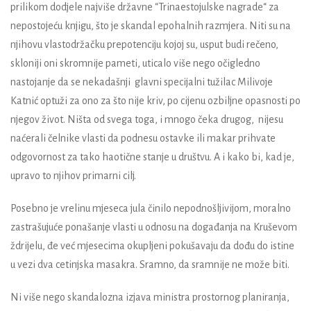
prilikom dodjele najviše državne “Trinaestojulske nagrade“ za
nepostojeću knjigu, što je skandal epohalnih razmjera. Niti su na
njihovu vlastodržačku prepotenciju kojoj su, usput budi rečeno,
skloniji oni skromnije pameti, uticalo više nego očigledno
nastojanje da se nekadašnji
glavni specijalni tužilac Milivoje
Katnić optuži za ono za što nije kriv, po cijenu ozbiljne opasnosti po
njegov život. Ništa od svega toga, i mnogo čeka drugog,
nijesu
naćerali čelnike vlasti da podnesu ostavke ili makar prihvate
odgovornost za tako haotične stanje u društvu. A i kako bi, kad je,
upravo to njihov primarni cilj.
Posebno je vrelinu mjeseca jula činilo nepodnošljivijom, moralno
zastrašujuće ponašanje vlasti u odnosu na događanja na Kruševom
ždrijelu, đe već mjesecima okupljeni pokušavaju da dođu do istine
u vezi dva cetinjska masakra. Sramno, da sramnije ne može biti.
Ni više nego skandalozna izjava ministra prostornog planiranja,