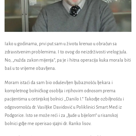
Iako u godinama, prvi put sam u životu krenuo u obračun sa
zdravstvenim problemima. I to ovog do neizdrživosti vrelog jula.
No, „nužda zakon mijenja“, pa je i hitna operacija kuka morala biti
baš u to vrijeme obavljena.
Moram istaći da sam bio oduševljen ljubaznošću ljekara i
kompletnog bolničkog osoblja i njihovim odnosom prema
pacijentima u cetinjskoj bolnici „Danilo I.“ Takodje ozbiljnošću i
odgovornošću dr. Vasiljke Davidović u Poliklinici Smart Med iz
Podgorice. Isto se može reći i za „ljude u bijelom“ u risanskoj
bolnici gdje me operisao sjajni dr. Ranko lisov.