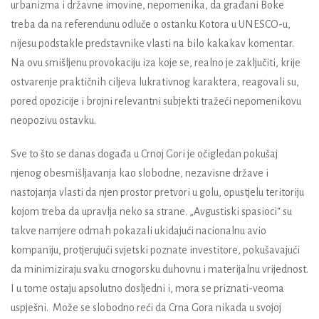
urbanizma i državne imovine, nepomenika, da građani Boke
treba da na referendunu odluče o ostanku Kotora u UNESCO-u,
nijesu podstakle predstavnike vlasti na bilo kakakav komentar.
Na ovu smišljenu provokaciju iza koje se, realno je zaključiti, krije
ostvarenje praktičnih ciljeva lukrativnog karaktera, reagovali su,
pored opozicije i brojni relevantni subjekti tražeći nepomenikovu
neopozivu ostavku.
Sve to što se danas događa u Crnoj Gori je očigledan pokušaj
njenog obesmišljavanja kao slobodne, nezavisne države i
nastojanja vlasti da njen prostor pretvori u golu, opustjelu teritoriju
kojom treba da upravlja neko sa strane. „Avgustiski spasioci“ su
takve namjere odmah pokazali ukidajući nacionalnu avio
kompaniju, protjerujući svjetski poznate investitore, pokušavajući
da minimiziraju svaku crnogorsku duhovnu i materijalnu vrijednost.
I u tome ostaju apsolutno dosljedni i, mora se priznati-veoma
uspješni.
Može se slobodno reći da Crna Gora nikada u svojoj