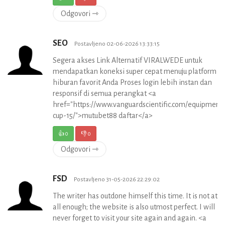
Odgovori ⇾
SEO
Postavljeno 02-06-2026 13:33:15
Segera akses Link Alternatif VIRALWEDE untuk
mendapatkan koneksi super cepat menuju platform
hiburan favorit Anda Proses login lebih instan dan
responsif di semua perangkat <a
href="https://www.vanguardscientific.com/equipment
cup-15/">mutubet88 daftar</a>
👍
0
👎
0
Odgovori ⇾
FSD
Postavljeno 31-05-2026 22:29:02
The writer has outdone himself this time. It is not at
all enough; the website is also utmost perfect. I will
never forget to visit your site again and again. <a