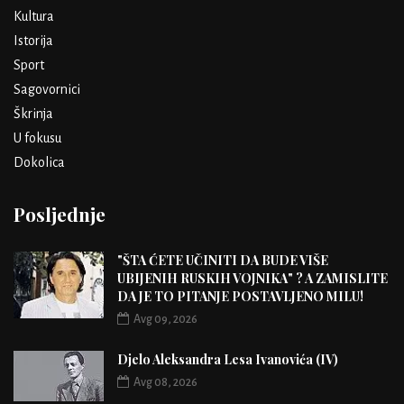
Kultura
Istorija
Sport
Sagovornici
Škrinja
U fokusu
Dokolica
Posljednje
"ŠTA ĆETE UČINITI DA BUDE VIŠE
UBIJENIH RUSKIH VOJNIKA" ? A ZAMISLITE
DA JE TO PITANJE POSTAVLJENO MILU!
Avg 09, 2026
Djelo Aleksandra Lesa Ivanovića (IV)
Avg 08, 2026