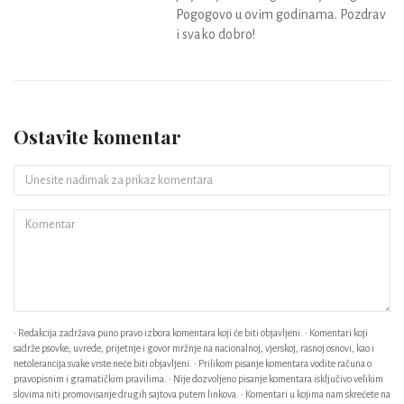
Pogogovo u ovim godinama. Pozdrav
i svako dobro!
Ostavite komentar
• Redakcija zadržava puno pravo izbora komentara koji će biti objavljeni. • Komentari koji
sadrže psovke, uvrede, prijetnje i govor mržnje na nacionalnoj, vjerskoj, rasnoj osnovi, kao i
netolerancija svake vrste neće biti objavljeni. • Prilikom pisanje komentara vodite računa o
pravopisnim i gramatičkim pravilima. • Nije dozvoljeno pisanje komentara isključivo velikim
slovima niti promovisanje drugih sajtova putem linkova. • Komentari u kojima nam skrećete na