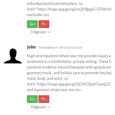
individualized treatment plans. <a
href="https://maps.app.goo.gl/ssQYBjpg2G1ZDRcHA">
nashville</a>
👍
0
👎
0
Odgovori ⇾
john
Postavljeno 11-08-2025 12:26:59
High end inpatient rehab near me provides luxury add
treatment in a comfortable, private setting. These faci
combine evidence-based therapies with upscale amen
gourmet meals, and holistic care to promote healing o
mind, body, and spirit. <a
href="https://maps.app.goo.gl/QCbYGZptHT4eqCEC7"
end inpatient rehab near me</a>
👍
0
👎
0
Odgovori ⇾