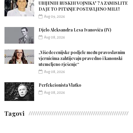
UBIJENIH RUSKIH VOJNIKA" ? A ZAMISLITE
DA JE TO PITANJE POSTAVLJENO MILU!
Avg 09, 2026
Djelo Aleksandra Lesa Ivanovića (IV)
Avg 08, 2026
„Višedecenijske podjele među pravoslavnim
vjernicima zahtijevaju pravedno i kanonski
utemeljeno rješenje“
Avg 08, 2026
Perfekcionista Vlatko
Avg 08, 2026
Tagovi