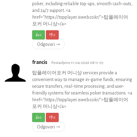
poker, including reliable top-ups, smooth cash-outs,
and 24/7 support. <a
href="https://topplayer.isweb.co.kr/">탑플레이어
포커 머니상</a>
👍
0
👎
0
Odgovori ⇾
francis
Postavljeno 11-04-2026 08:11:07
탑플레이어포커 머니상 services provide a
convenient way to manage in-game funds, ensuring
secure transfers, real-time processing, and user-
friendly systems for seamless poker transactions. <a
href="https://topplayer.isweb.co.kr/">탑플레이어
포커 머니상</a>
👍
0
👎
0
Odgovori ⇾