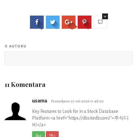
11
O AUTORU
11 Komentara
usama
Postavljeno 27-06-2026 11:48:50
Key Features to Look for in a Stock Database
Platform <a href="https://dbsitedb.com/">주식디
비</a>
👍
0
👎
0