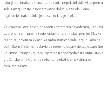
istoriji nije imala, iako na papiru svoju, neprijateljskiju vlast prema
sebi samoj. Prosto je nevjerovatno dokle sve to ide. I ono
najčudnije i najstrašnije je da sve to i dalje prolazi.
Završavajući ovaj tekst, pogođen i opterećen navedenim, kao i svi
dobronamjerni prema svojoj državi, moram istaći primjer Slavka
Mandića, novinara i vlasnika radio stanice Skala. Koji je, iako na
bolničkom liječenju, nastavio da redovno objavljuje svoje uspješne
kolumne. Primjer koji jača uvjerenje u nepobjedivost antifašističke,
građanske Crne Gore, bez obzira na okolnosti u kojima se
trenutno nalazi.