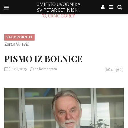
UMJESTO UVODNIKA
SV. PETAR CETINJSKI:
"O, CRNOGORCI"
SAGOVORNICI
Zoran Vulević
PISMO IZ BOLNICE
Jul 28, 2025
11 Komentara
(
604
riječi)