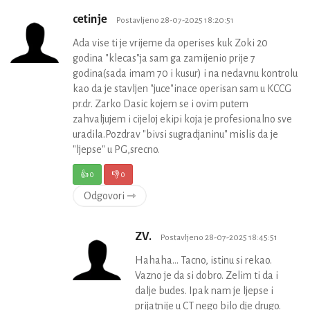
cetinje
Postavljeno 28-07-2025 18:20:51
Ada vise ti je vrijeme da operises kuk Zoki 20
godina "klecas"ja sam ga zamijenio prije 7
godina(sada imam 70 i kusur) i na nedavnu kontrolu
kao da je stavljen "juce"inace operisan sam u KCCG
pr.dr. Zarko Dasic kojem se i ovim putem
zahvaljujem i cijeloj ekipi koja je profesionalno sve
uradila.Pozdrav "bivsi sugradjaninu" mislis da je
"ljepse" u PG,srecno.
👍
0
👎
0
Odgovori ⇾
ZV.
Postavljeno 28-07-2025 18:45:51
Hahaha... Tacno, istinu si rekao.
Vazno je da si dobro. Zelim ti da i
dalje budes. Ipak nam je ljepse i
prijatnije u CT nego bilo dje drugo.