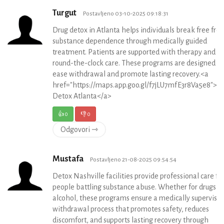
Turgut
Postavljeno 03-10-2025 09:18:31
Drug detox in Atlanta helps individuals break free fro
substance dependence through medically guided
treatment. Patients are supported with therapy and
round-the-clock care. These programs are designed to
ease withdrawal and promote lasting recovery.<a
href="https://maps.app.goo.gl/f7jLU7mfE3r8Va5e8">D
Detox Atlanta</a>
👍
0
👎
0
Odgovori ⇾
Mustafa
Postavljeno 21-08-2025 09:54:54
Detox Nashville facilities provide professional care fo
people battling substance abuse. Whether for drugs or
alcohol, these programs ensure a medically supervise
withdrawal process that promotes safety, reduces
discomfort, and supports lasting recovery through