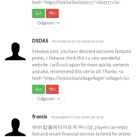
href="https://linklist.bio/slot777">Slot777</a>
👍
0
👎
0
Odgovori ⇾
DSDAS
Postavljeno 31-05-2026 22:13:56
Fabulous post, you have denoted out some fantastic
points, I likewise think this s a very wonderful
website. I will visit again for more quality contents
and also, recommend this site to all. Thanks. <a
href="https://linklist.bio/altogellogin">altogel</a>
👍
0
👎
0
Odgovori ⇾
francis
Postavljeno 11-04-2026 08:19:32
With 탑플레이어포커 머니상, players can enjoy
fast and secure financial services tailored for online