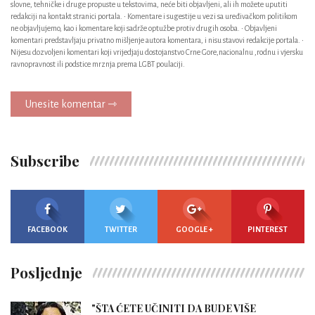
slovne, tehničke i druge propuste u tekstovima, neće biti objavljeni, ali ih možete uputiti
redakciji na kontakt stranici portala. • Komentare i sugestije u vezi sa uređivačkom politikom
ne objavljujemo, kao i komentare koji sadrže optužbe protiv drugih osoba. • Objavljeni
komentari predstavljaju privatno mišljenje autora komentara, i nisu stavovi redakcije portala. •
Nijesu dozvoljeni komentari koji vrijedjaju dostojanstvo Crne Gore,nacionalnu ,rodnu i vjersku
ravnopravnost ili podstice mrznja prema LGBT poulaciji.
Unesite komentar ⇾
Subscribe
FACEBOOK
TWITTER
GOOGLE +
PINTEREST
Posljednje
"ŠTA ĆETE UČINITI DA BUDE VIŠE