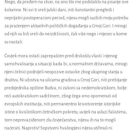
Nego, da pređem na stvar, na ono što me podstaklo na pisanje ove
kolumne. Ni svi ti vreli julski dani, niti konstantni pregledi i
neprijatni postoperacioni period, nijesu mogli suzbiti moju potrebu
za praćenjem aktuelnih političkih događanja u Crnoj Gori. I mnogi
od njih su bili vreli do neizdrživosti, čak više nego i mjesec u kome
su nastali.
Čovjek mora ostati zaprepašćen pred drskošću vlasti i njenog
samohvalisanja u situaciji kada bi, u normalnim državama, mnogi
njeni čelnici podnijeli neopozive ostavke zbog ukupnog stanja u
društvu. Ni ubistva na ulicama gradova u Crnoj Gori, niti prebijanje
predsjednika opštine Budva, ni zakoni sa nedemokratskom, bolje
reći autokratskom sadržinom, zbog čega smo opomenuti od
evropskih institucija, niti permanentno krivotvorenje istorijske
istine o kvislinškom četničkom pokretu, uvijek na usluzi fašistima,
tom neprevaziđenom zlu čovječanstva, nijesu ih na to mogli
naćerati. Naprotiv! Sopstveni hvalospjevi nijesu utihnuli ni