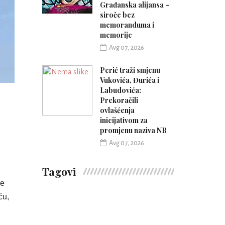
Građanska alijansa –
siroče bez
memoranduma i
memorije
Avg 07, 2026
Perić traži smjenu
Vukovića, Đurića i
Labudovića:
Prekoračili
ovlašćenja
inicijativom za
promjenu naziva NB
Avg 07, 2026
Tagovi
ne
ću,