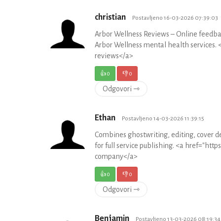
christian
Postavljeno 16-03-2026 07:39:03
Arbor Wellness Reviews – Online feedbac
Arbor Wellness mental health services.
reviews</a>
👍
0
👎
0
Odgovori ⇾
Ethan
Postavljeno 14-03-2026 11:39:15
Combines ghostwriting, editing, cover d
for full service publishing. <a href="h
company</a>
👍
0
👎
0
Odgovori ⇾
Benjamin
Postavljeno 13-03-2026 08:19:34