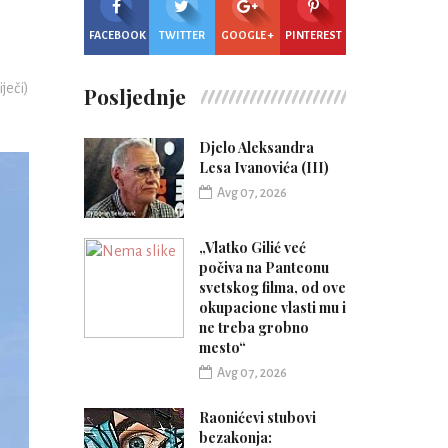
FACEBOOK
TWITTER
GOOGLE +
PINTEREST
iječi)
Posljednje
Djelo Aleksandra
Lesa Ivanovića (III)
Avg 07, 2026
„Vlatko Gilić već
počiva na Panteonu
svetskog filma, od ove
okupacione vlasti mu i
ne treba grobno
mesto“
Avg 07, 2026
Raonićevi stubovi
bezakonja: