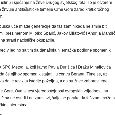
 istinu i sjećanje na žrtve Drugog svjetskog rata. To je otvoreni
da žrtvuje antifašističke temelje Crne Gore zarad kratkoročnog
m.
cuska uče mlade generacije da fašizam nikada ne smije biti
 i prezimenom Milojko Spajić, Jakov Milatović i Andrija Mandić
i na strani nacističke okupacije.
uporediv jedino sa tim da današnja Njemačka podigne spomenik
a SPC Metodija, koji javno Pavla Đurišića i Dražu Mihailovića
 da će njihov spomenik stajati i u centru Berana. Time se, uz
ka da je revizija istorije poželjna, a da su žrtve zaboravljene.
 Gore. Ovo je test vjerodostojnosti evropskih vrijednosti na
očina ne osudi i ne zaustavi, šalje se poruka da fašizam može bi
čkim interesima.
a: