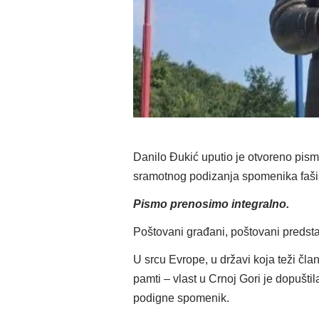
Danilo Đukić uputio je otvoreno pi
sramotnog podizanja spomenika fašis
Pismo prenosimo integralno.
Poštovani građani, poštovani predsta
U srcu Evrope, u državi koja teži član
pamti – vlast u Crnoj Gori je dopušti
podigne spomenik.