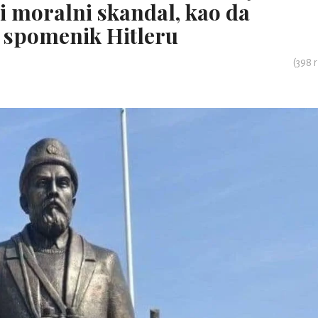
i i moralni skandal, kao da
 spomenik Hitleru
(
398
r