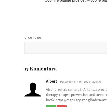
Ovo nije pitanje prošlosti – ovo je pi
O AUTORU
17 Komentara
Albert
Postavljeno 17-04-2026 15:26:50
Alcohol rehab centers in Arkansas provid
therapy, relapse prevention, and support
href="https://maps.app.goo.gl/Adcrs6m