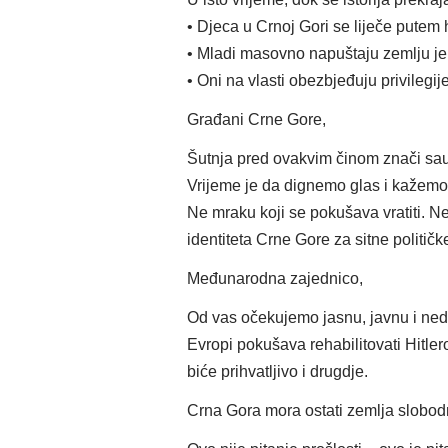
• Djeca u Crnoj Gori se liječe pute
• Mladi masovno napuštaju zemlju jer 
• Oni na vlasti obezbjeđuju privilegij
Građani Crne Gore,
Šutnja pred ovakvim činom znači sau
Vrijeme je da dignemo glas i kažemo
Ne mraku koji se pokušava vratiti. Ne 
identiteta Crne Gore za sitne politič
Međunarodna zajednico,
Od vas očekujemo jasnu, javnu i nedv
Evropi pokušava rehabilitovati Hitlero
biće prihvatljivo i drugdje.
Crna Gora mora ostati zemlja slobodni