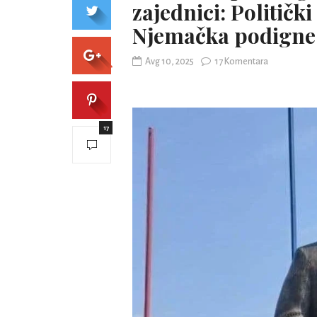
zajednici: Političk
Njemačka podigne
Avg 10, 2025
17 Komentara
17