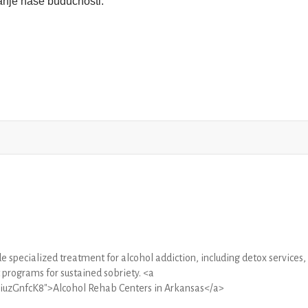
tanje naše budućnosti.
e specialized treatment for alcohol addiction, including detox services,
 programs for sustained sobriety. <a
YiuzGnfcK8">Alcohol Rehab Centers in Arkansas</a>