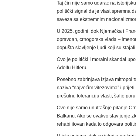
Taj čin nije samo udarac na istorijsku
politički signal da je vlast spremna 
saveza sa ekstremnim nacionalizmo
U 2025. godini, dok Njemačka i Fran
opravdan, crnogorska vlada – imenom
dopušta slavljenje ljudi koji su stajal
Ovo je politički i moralni skandal 
Adolfu Hitleru.
Posebno zabrinjava izjava mitropolit
naziva “najvećim vitezovima” i prijeti
prešutnu toleranciju vlasti, šalje poru
Ovo nije samo unutrašnje pitanje Crne
Balkanu. Ako se ovakvo slavljenje zl
rehabilitovan kada to odgovara politi
U isto vrijeme, dok se istorija prekraj