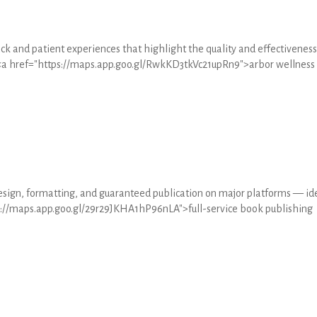
k and patient experiences that highlight the quality and effectiveness
 <a href="https://maps.app.goo.gl/RwkKD3tkVc21upRn9">arbor wellness
esign, formatting, and guaranteed publication on major platforms — id
ttps://maps.app.goo.gl/29r29JKHA1hP96nLA">full-service book publishing