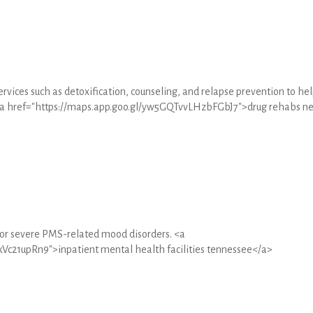
rvices such as detoxification, counseling, and relapse prevention to he
 <a href="https://maps.app.goo.gl/yw5GQTvvLHzbFGbJ7">drug rehabs n
 for severe PMS-related mood disorders. <a
Vc21upRn9">inpatient mental health facilities tennessee</a>