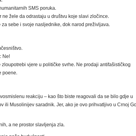
m humanitarnih SMS poruka.
ne žele da odrastaju u društvu koje slavi zločince.
e za sebe i svoje nasljednike, dok narod preživljava.
česništvo.
: Ne!
zloupotrebi vjere u političke svrhe. Ne prodaji antifašističkog
ke poene.
osmislenu reakciju – kao što biste reagovali da se bilo gdje u
v ili Musolinijev saradnik. Jer, ako je ovo prihvatljivo u Crnoj Go
h, a ne prostor slavljenja zla.