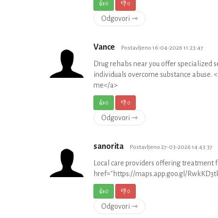
👍
0
👎
0
Odgovori ⇾
Vance
Postavljeno 16-04-2026 11:23:47
Drug rehabs near you offer specialized se
individuals overcome substance abuse.
me</a>
👍
0
👎
0
Odgovori ⇾
sanorita
Postavljeno 27-03-2026 14:43:37
Local care providers offering treatment
href="https://maps.app.goo.gl/RwkKD3tk
👍
0
👎
0
Odgovori ⇾