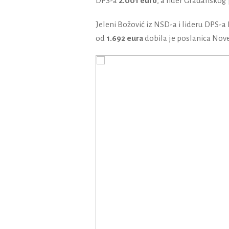
DPS-a
2.001 euro
, a lider Građanskog
Jeleni Božović iz NSD-a i lideru DPS-a
od
1.692 eura
dobila je poslanica Nov