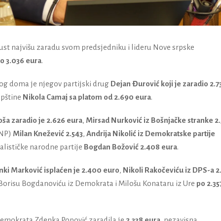
gust najvišu zaradu svom predsjedniku i lideru Nove srpske
o 3.036 eura
.
g doma je njegov partijski drug
Dejan Đurović koji je zaradio 2.7
upštine
Nikola Camaj sa platom od 2.690 eura
.
ša zaradio je 2.626 eura
,
Mirsad Nurković iz Bošnjačke stranke 2
DNP)
Milan Knežević 2.543
,
Andrija Nikolić iz Demokratske partije
jalističke narodne partije
Bogdan Božović 2.408 eura
.
nki Marković isplaćen je 2.400 euro
,
Nikoli Rakočeviću iz DPS-a 2
, Borisu Bogdanoviću iz Demokrata i Milošu Konataru iz Ure
po 2.35
Demokrata Zdenka Popović zaradila je
2.338 eura
, nezavisna