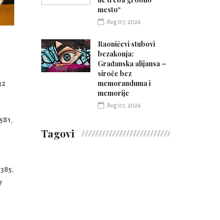
mesto“
Avg 07, 2026
Raonićevi stubovi
bezakonja:
Građanska alijansa –
siroče bez
memoranduma i
32
memorije
Avg 07, 2026
.581
,
Tagovi
.385
,
7