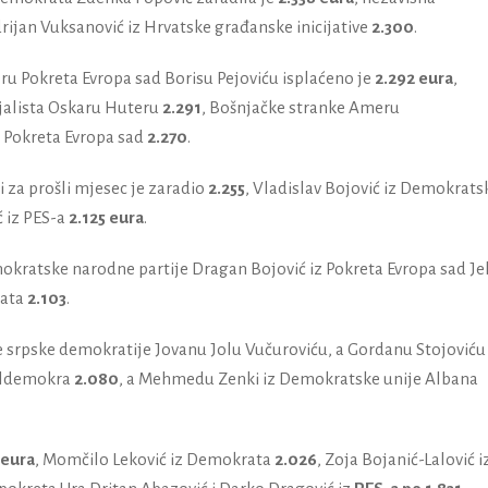
drijan Vuksanović iz Hrvatske građanske inicijative
2.300
.
ru Pokreta Evropa sad Borisu Pejoviću isplaćeno je
2.292 eura
,
jalista Oskaru Huteru
2.291
, Bošnjačke stranke Ameru
iz Pokreta Evropa sad
2.270
.
za prošli mjesec je zaradio
2.255
, Vladislav Bojović iz Demokrats
ć iz PES-a
2.125 eura
.
mokratske narodne partije Dragan Bojović iz Pokreta Evropa sad Je
rata
2.103
.
e srpske demokratije Jovanu Jolu Vučuroviću, a Gordanu Stojoviću 
jaldemokra
2.080
, a Mehmedu Zenki iz Demokratske unije Albana
 eura
, Momčilo Leković iz Demokrata
2.026
, Zoja Bojanić-Lalović i