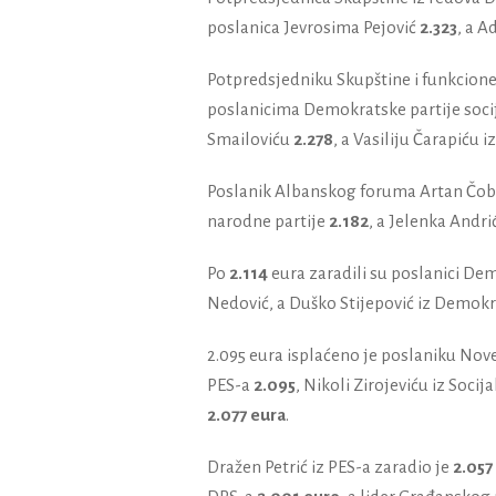
poslanica Jevrosima Pejović
2.323
, a A
Potpredsjedniku Skupštine i funkcione
poslanicima Demokratske partije soci
Smailoviću
2.278
, a Vasiliju Čarapiću 
Poslanik Albanskog foruma Artan Čobi 
narodne partije
2.182
, a Jelenka Andri
Po
2.114
eura zaradili su poslanici De
Nedović, a Duško Stijepović iz Demok
2.095 eura isplaćeno je poslaniku Nov
PES-a
2.095
, Nikoli Zirojeviću iz Soci
2.077 eura
.
Dražen Petrić iz PES-a zaradio je
2.057