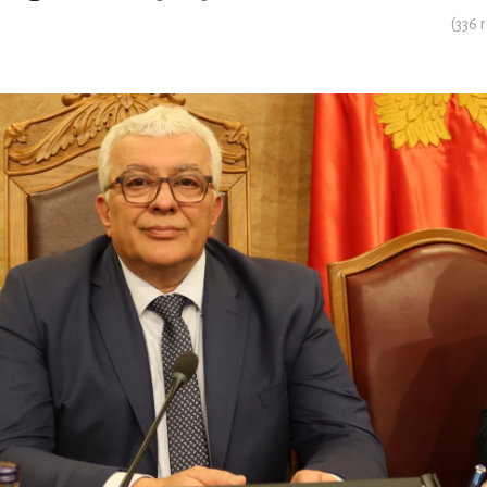
(
336
r