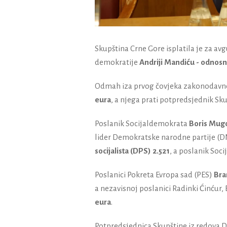
Skupština Crne Gore isplatila je za av
demokratije
Andriji Mandiću - odnosn
Odmah iza prvog čovjeka zakonodavno
eura
, a njega prati potpredsjednik Sk
Poslanik Socijaldemokrata
Boris Mugo
lider Demokratske narodne partije (
socijalista (DPS) 2.521
, a poslanik Soci
Poslanici Pokreta Evropa sad (PES)
Bra
a nezavisnoj poslanici Radinki Ćinćur
eura
.
Potpredsjednica Skupštine iz redova 