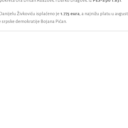
 pokreta Ura Dritan Abazović i Darko Dragović iz
PES-a po 1.831
.
 Danijelu Živkoviću isplaćeno je
1.775 eura
, a najnižu platu u avgust
e srpske demokratije Bojana Pićan.