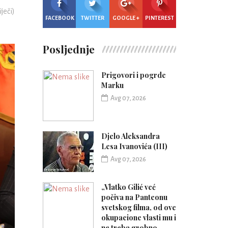
iječi)
FACEBOOK
TWITTER
GOOGLE +
PINTEREST
Posljednje
Prigovori i pogrde
Marku
Avg 07, 2026
Djelo Aleksandra
Lesa Ivanovića (III)
Avg 07, 2026
„Vlatko Gilić već
počiva na Panteonu
svetskog filma, od ove
okupacione vlasti mu i
ne treba grobno