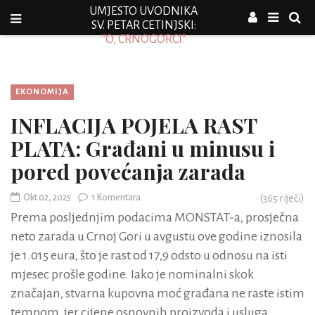
UMJESTO UVODNIKA
SV. PETAR CETINJSKI:
"O, CRNOGORCI"
EKONOMIJA
INFLACIJA POJELA RAST
PLATA: Građani u minusu i
pored povećanja zarada
Okt 02, 2025
1 Komentara
(
365
riječi)
Prema posljednjim podacima MONSTAT-a, prosječna
neto zarada u Crnoj Gori u avgustu ove godine iznosila
je 1.015 eura, što je rast od 17,9 odsto u odnosu na isti
mjesec prošle godine. Iako je nominalni skok
značajan, stvarna kupovna moć građana ne raste istim
tempom, jer cijene osnovnih proizvoda i usluga