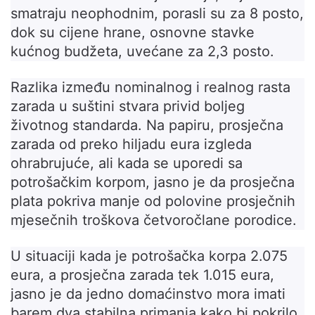
smatraju neophodnim, porasli su za 8 posto,
dok su cijene hrane, osnovne stavke
kućnog budžeta, uvećane za 2,3 posto.
Razlika između nominalnog i realnog rasta
zarada u suštini stvara privid boljeg
životnog standarda. Na papiru, prosječna
zarada od preko hiljadu eura izgleda
ohrabrujuće, ali kada se uporedi sa
potrošačkim korpom, jasno je da prosječna
plata pokriva manje od polovine prosječnih
mjesečnih troškova četvoročlane porodice.
U situaciji kada je potrošačka korpa 2.075
eura, a prosječna zarada tek 1.015 eura,
jasno je da jedno domaćinstvo mora imati
barem dva stabilna primanja kako bi pokrilo