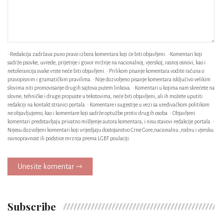
• Redakcija zadržava puno pravo izbora komentara koji će biti objavljeni. • Komentari koji
sadrže psovke, uvrede, prijetnje i govor mržnje na nacionalnoj, vjerskoj, rasnoj osnovi, kao i
netolerancija svake vrste neće biti objavljeni. • Prilikom pisanje komentara vodite računa o
pravopisnim i gramatičkim pravilima. • Nije dozvoljeno pisanje komentara isključivo velikim
slovima niti promovisanje drugih sajtova putem linkova. • Komentari u kojima nam skrećete na
slovne, tehničke i druge propuste u tekstovima, neće biti objavljeni, ali ih možete uputiti
redakciji na kontakt stranici portala. • Komentare i sugestije u vezi sa uređivačkom politikom
ne objavljujemo, kao i komentare koji sadrže optužbe protiv drugih osoba. • Objavljeni
komentari predstavljaju privatno mišljenje autora komentara, i nisu stavovi redakcije portala. •
Nijesu dozvoljeni komentari koji vrijedjaju dostojanstvo Crne Gore,nacionalnu ,rodnu i vjersku
ravnopravnost ili podstice mrznja prema LGBT poulaciji.
Unesite komentar ⇾
Subscribe