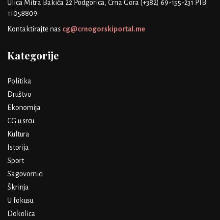
Ulica Mitra Bakića 22
Podgorica, Crna Gora
(+382) 69-155-231
PIB:
11058809
Kontaktirajte nas
cg@crnogorskiportal.me
Kategorije
Politika
Društvo
Ekonomija
CG u srcu
Kultura
Istorija
Sport
Sagovornici
Škrinja
U fokusu
Dokolica