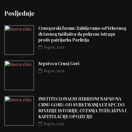
Posljednje
Crnogorski forum: Zahtijevamo od Vrhovnog
državnog tužilaštva da pokrene istragu
protiv patrijarha Porfirija
Avg 06, 2026
Srpstvo u Crnoj Gori
Avg 06, 2026
INSTITUCIONALNI HIBRIDNI NAPAD NA
CRNU GORU: OD SVRSTAVANJA UZ SPC DO
REVIZIJE ISTORIJE, ĆUTANJA TUŽILAŠTVA I
KAPITULACIJE OPOZICIJE
Avg 06, 2026