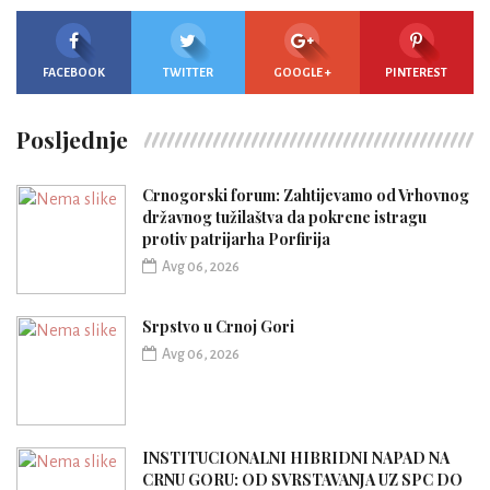
FACEBOOK
TWITTER
GOOGLE +
PINTEREST
Posljednje
Crnogorski forum: Zahtijevamo od Vrhovnog
državnog tužilaštva da pokrene istragu
protiv patrijarha Porfirija
Avg 06, 2026
Srpstvo u Crnoj Gori
Avg 06, 2026
INSTITUCIONALNI HIBRIDNI NAPAD NA
CRNU GORU: OD SVRSTAVANJA UZ SPC DO