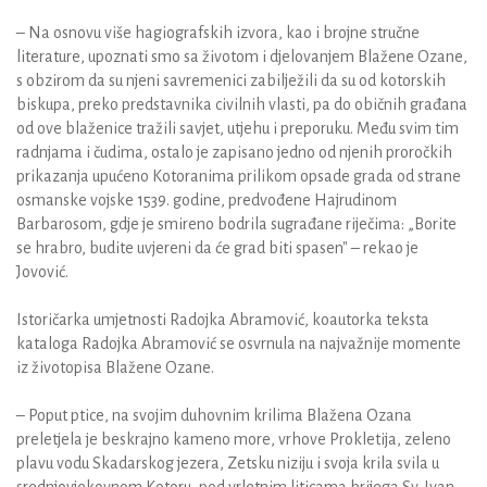
– Na osnovu više hagiografskih izvora, kao i brojne stručne
literature, upoznati smo sa životom i djelovanjem Blažene Ozane,
s obzirom da su njeni savremenici zabilježili da su od kotorskih
biskupa, preko predstavnika civilnih vlasti, pa do običnih građana
od ove blaženice tražili savjet, utjehu i preporuku. Među svim tim
radnjama i čudima, ostalo je zapisano jedno od njenih proročkih
prikazanja upućeno Kotoranima prilikom opsade grada od strane
osmanske vojske 1539. godine, predvođene Hajrudinom
Barbarosom, gdje je smireno bodrila sugrađane riječima: „Borite
se hrabro, budite uvjereni da će grad biti spasen" – rekao je
Jovović.
Istoričarka umjetnosti Radojka Abramović, koautorka teksta
kataloga Radojka Abramović se osvrnula na najvažnije momente
iz životopisa Blažene Ozane.
– Poput ptice, na svojim duhovnim krilima Blažena Ozana
preletjela je beskrajno kameno more, vrhove Prokletija, zeleno
plavu vodu Skadarskog jezera, Zetsku niziju i svoja krila svila u