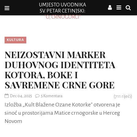
UMJESTO UVODNIKA
SV. PETAR CETINJSKI:
"O, CRNOGORCI"
KULTURA
NEIZOSTAVNI MARKER
DUHOVNOG IDENTITETA
KOTORA, BOKE I
SAVREMENE CRNE GORE
Dec 04, 2025
5 Komentara
(
711
riječi)
Izložba „Kult Blažene Ozane Kotorke" otvorena je
sinoć u prostorijama Matice crnogorske u Herceg
Novom