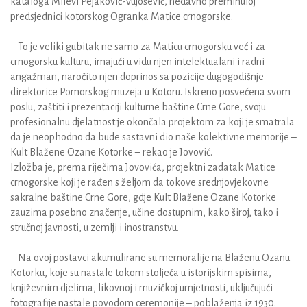
kataloga Milevi Pejaković-Vujošević, nedavno preminuloj
predsjednici kotorskog Ogranka Matice crnogorske.
– To je veliki gubitak ne samo za Maticu crnogorsku već i za
crnogorsku kulturu, imajući u vidu njen intelektualani i radni
angažman, naročito njen doprinos sa pozicije dugogodišnje
direktorice Pomorskog muzeja u Kotoru. Iskreno posvećena svom
poslu, zaštiti i prezentaciji kulturne baštine Crne Gore, svoju
profesionalnu djelatnost je okončala projektom za koji je smatrala
da je neophodno da bude sastavni dio naše kolektivne memorije –
Kult Blažene Ozane Kotorke – rekao je Jovović.
Izložba je, prema riječima Jovovića, projektni zadatak Matice
crnogorske koji je rađen s željom da tokove srednjovjekovne
sakralne baštine Crne Gore, gdje Kult Blažene Ozane Kotorke
zauzima posebno značenje, učine dostupnim, kako široj, tako i
stručnoj javnosti, u zemlji i inostranstvu.
– Na ovoj postavci akumulirane su memoralije na Blaženu Ozanu
Kotorku, koje su nastale tokom stoljeća u istorijskim spisima,
književnim djelima, likovnoj i muzičkoj umjetnosti, uključujući
fotografije nastale povodom ceremonije – poblaženja iz 1930.