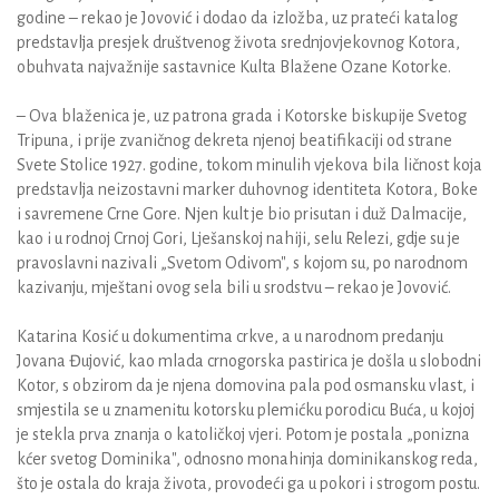
godine – rekao je Jovović i dodao da izložba, uz prateći katalog
predstavlja presjek društvenog života srednjovjekovnog Kotora,
obuhvata najvažnije sastavnice Kulta Blažene Ozane Kotorke.
– Ova blaženica je, uz patrona grada i Kotorske biskupije Svetog
Tripuna, i prije zvaničnog dekreta njenoj beatifikaciji od strane
Svete Stolice 1927. godine, tokom minulih vjekova bila ličnost koja
predstavlja neizostavni marker duhovnog identiteta Kotora, Boke
i savremene Crne Gore. Njen kult je bio prisutan i duž Dalmacije,
kao i u rodnoj Crnoj Gori, Lješanskoj nahiji, selu Relezi, gdje su je
pravoslavni nazivali „Svetom Odivom", s kojom su, po narodnom
kazivanju, mještani ovog sela bili u srodstvu – rekao je Jovović.
Katarina Kosić u dokumentima crkve, a u narodnom predanju
Jovana Đujović, kao mlada crnogorska pastirica je došla u slobodni
Kotor, s obzirom da je njena domovina pala pod osmansku vlast, i
smjestila se u znamenitu kotorsku plemićku porodicu Buća, u kojoj
je stekla prva znanja o katoličkoj vjeri. Potom je postala „ponizna
kćer svetog Dominika", odnosno monahinja dominikanskog reda,
što je ostala do kraja života, provodeći ga u pokori i strogom postu.