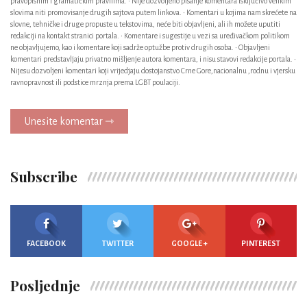
pravopisnim i gramatičkim pravilima. • Nije dozvoljeno pisanje komentara isključivo velikim
slovima niti promovisanje drugih sajtova putem linkova. • Komentari u kojima nam skrećete na
slovne, tehničke i druge propuste u tekstovima, neće biti objavljeni, ali ih možete uputiti
redakciji na kontakt stranici portala. • Komentare i sugestije u vezi sa uređivačkom politikom
ne objavljujemo, kao i komentare koji sadrže optužbe protiv drugih osoba. • Objavljeni
komentari predstavljaju privatno mišljenje autora komentara, i nisu stavovi redakcije portala. •
Nijesu dozvoljeni komentari koji vrijedjaju dostojanstvo Crne Gore,nacionalnu ,rodnu i vjersku
ravnopravnost ili podstice mrznja prema LGBT poulaciji.
Unesite komentar ⇾
Subscribe
FACEBOOK
TWITTER
GOOGLE +
PINTEREST
Posljednje