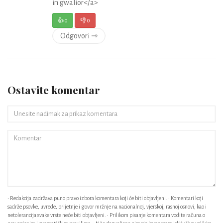
in gwalior</a>
👍
0
👎
0
Odgovori ⇾
Ostavite komentar
• Redakcija zadržava puno pravo izbora komentara koji će biti objavljeni. • Komentari koji
sadrže psovke, uvrede, prijetnje i govor mržnje na nacionalnoj, vjerskoj, rasnoj osnovi, kao i
netolerancija svake vrste neće biti objavljeni. • Prilikom pisanje komentara vodite računa o