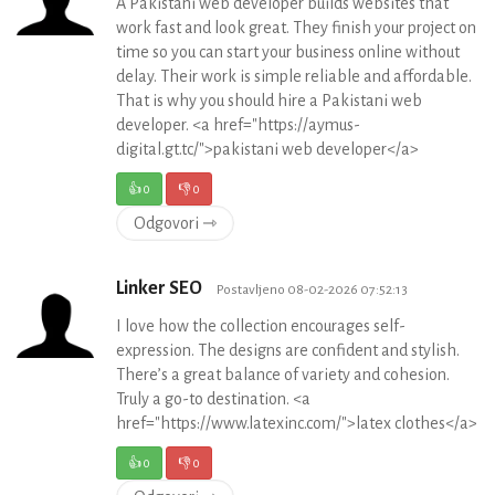
A Pakistani web developer builds websites that
work fast and look great. They finish your project on
time so you can start your business online without
delay. Their work is simple reliable and affordable.
That is why you should hire a Pakistani web
developer. <a href="https://aymus-
digital.gt.tc/">pakistani web developer</a>
👍
0
👎
0
Odgovori ⇾
Linker SEO
Postavljeno 08-02-2026 07:52:13
I love how the collection encourages self-
expression. The designs are confident and stylish.
There’s a great balance of variety and cohesion.
Truly a go-to destination. <a
href="https://www.latexinc.com/">latex clothes</a>
👍
0
👎
0