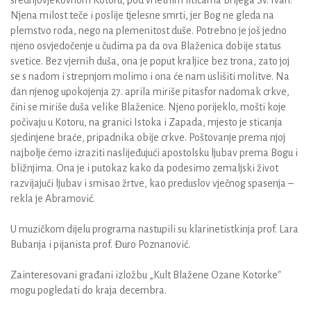
srednjovjekovnom Kotoru, pod vrletnim liticama brijega Sv. Ivan.
Njena milost teče i poslije tjelesne smrti, jer Bog ne gleda na
plemstvo roda, nego na plemenitost duše. Potrebno je još jedno
njeno osvjedočenje u čudima pa da ova Blaženica dobije status
svetice. Bez vjernih duša, ona je poput kraljice bez trona, zato joj
se s nadom i strepnjom molimo i ona će nam uslišiti molitve. Na
dan njenog upokojenja 27. aprila miriše pitasfor nadomak crkve,
čini se miriše duša velike Blaženice. Njeno porijeklo, mošti koje
počivaju u Kotoru, na granici Istoka i Zapada, mjesto je sticanja
sjedinjene braće, pripadnika obije crkve. Poštovanje prema njoj
najbolje ćemo izraziti naslijeđujući apostolsku ljubav prema Bogu i
bližnjima. Ona je i putokaz kako da podesimo zemaljski život
razvijajući ljubav i smisao žrtve, kao preduslov vječnog spasenja –
rekla je Abramović.
U muzičkom dijelu programa nastupili su klarinetistkinja prof. Lara
Bubanja i pijanista prof. Đuro Poznanović.
Zainteresovani građani izložbu „Kult Blažene Ozane Kotorke"
mogu pogledati do kraja decembra.