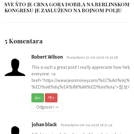
SVE ŠTO JE CRNA GORA DOBILA NA BERLINSKOM
KONGRESU JE ZASLUŽENO NA BOJNOM POLJU
5 Komentara
Robert Wilson
Postavljeno 27-06-2026 16:32:58
This is such a great post! I really appreciate how help
everyone. <a
href="https://www.jeonmoney.com/%EC%A0
%ED%98%84%EA%B8%88%ED%99%94">정보
👍
0
👎
0
Odgovori ⇾
johan black
Postavljeno 06-04-2026 18:21:24