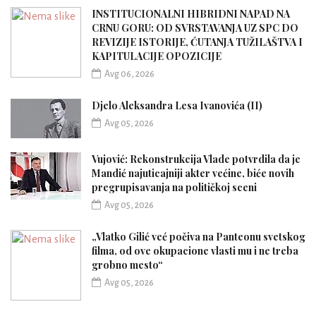
INSTITUCIONALNI HIBRIDNI NAPAD NA
CRNU GORU: OD SVRSTAVANJA UZ SPC DO
REVIZIJE ISTORIJE, ĆUTANJA TUŽILAŠTVA I
KAPITULACIJE OPOZICIJE
Avg 06, 2026
Djelo Aleksandra Lesa Ivanovića (II)
Avg 05, 2026
Vujović: Rekonstrukcija Vlade potvrdila da je
Mandić najuticajniji akter većine, biće novih
pregrupisavanja na političkoj sceni
Avg 05, 2026
„Vlatko Gilić već počiva na Panteonu svetskog
filma, od ove okupacione vlasti mu i ne treba
grobno mesto“
Avg 05, 2026