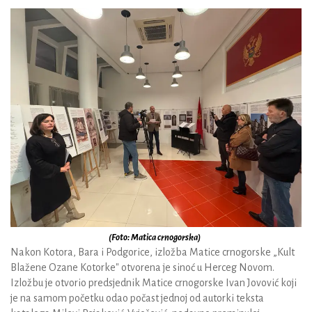
(Foto: Matica crnogorska)
Nakon Kotora, Bara i Podgorice, izložba Matice crnogorske „Kult
Blažene Ozane Kotorke" otvorena je sinoć u Herceg Novom.
Izložbu je otvorio predsjednik Matice crnogorske Ivan Jovović koji
je na samom početku odao počast jednoj od autorki teksta