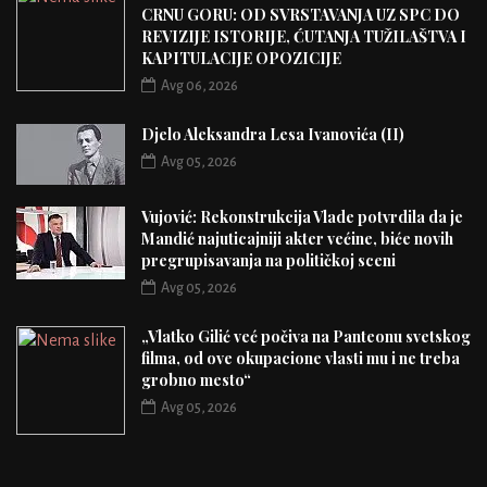
CRNU GORU: OD SVRSTAVANJA UZ SPC DO
REVIZIJE ISTORIJE, ĆUTANJA TUŽILAŠTVA I
KAPITULACIJE OPOZICIJE
Avg 06, 2026
Djelo Aleksandra Lesa Ivanovića (II)
Avg 05, 2026
Vujović: Rekonstrukcija Vlade potvrdila da je
Mandić najuticajniji akter većine, biće novih
pregrupisavanja na političkoj sceni
Avg 05, 2026
„Vlatko Gilić već počiva na Panteonu svetskog
filma, od ove okupacione vlasti mu i ne treba
grobno mesto“
Avg 05, 2026