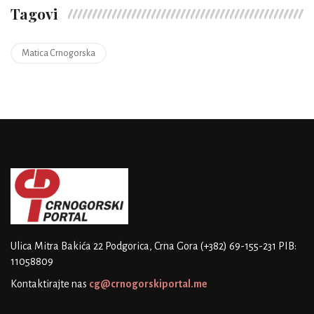
Tagovi
Matica Crnogorska
Ulica Mitra Bakića 22
Podgorica, Crna Gora
(+382) 69-155-231
PIB:
11058809
Kontaktirajte nas
cg@crnogorskiportal.me