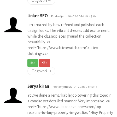
Odgovori ⇾
Linker SEO
Postavljeno 01-02-2026 10:45:04
I’m amazed by how refined and polished each
design looks. The vibrant dresses add excitement,
while the classic pieces ground the collection
beautifully. <a
href="https://www.latexwatch.com/">latex
clothing</a>
👍
0
👎
0
Odgovori ⇾
Surya kiran
Postavljeno 22-01-2026 06:32:33
You’ve done a remarkable job covering this topic in
a concise yet detailed manner. Very impressive. <a
href="https://www.ukasedevelopers.com/top-
reasons-to-buy-property-in-gwalior/">Buy Property