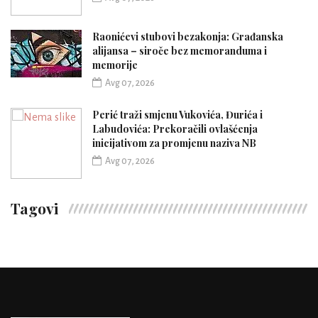
Raonićevi stubovi bezakonja: Građanska
alijansa – siroče bez memoranduma i
memorije
Avg 07, 2026
Perić traži smjenu Vukovića, Đurića i
Labudovića: Prekoračili ovlašćenja
inicijativom za promjenu naziva NB
Avg 07, 2026
Tagovi