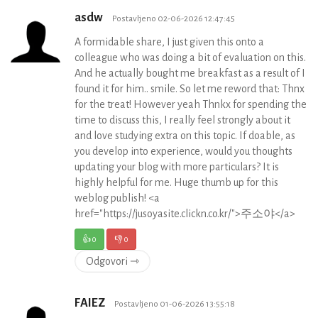
asdw
Postavljeno 02-06-2026 12:47:45
A formidable share, I just given this onto a
colleague who was doing a bit of evaluation on this.
And he actually bought me breakfast as a result of I
found it for him.. smile. So let me reword that: Thnx
for the treat! However yeah Thnkx for spending the
time to discuss this, I really feel strongly about it
and love studying extra on this topic. If doable, as
you develop into experience, would you thoughts
updating your blog with more particulars? It is
highly helpful for me. Huge thumb up for this
weblog publish! <a
href="https://jusoyasite.clickn.co.kr/">주소야</a>
👍
0
👎
0
Odgovori ⇾
FAIEZ
Postavljeno 01-06-2026 13:55:18