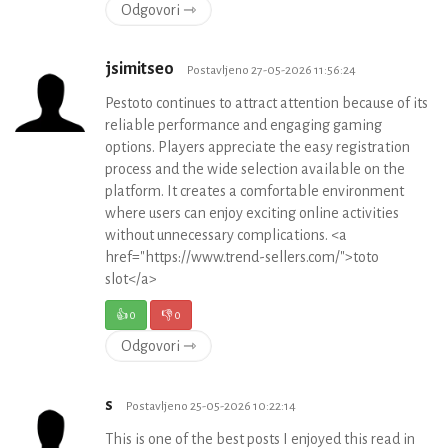
Odgovori ⇾
jsimitseo
Postavljeno 27-05-2026 11:56:24
Pestoto continues to attract attention because of its
reliable performance and engaging gaming
options. Players appreciate the easy registration
process and the wide selection available on the
platform. It creates a comfortable environment
where users can enjoy exciting online activities
without unnecessary complications. <a
href="https://www.trend-sellers.com/">toto
slot</a>
👍
0
👎
0
Odgovori ⇾
s
Postavljeno 25-05-2026 10:22:14
This is one of the best posts I enjoyed this read in