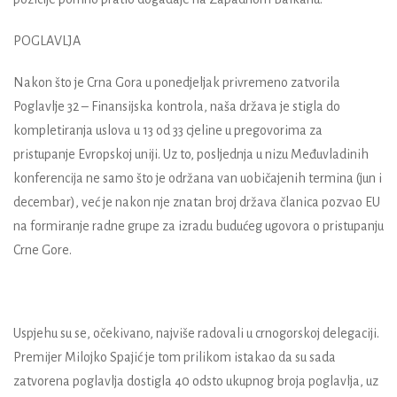
POGLAVLJA
Nakon što je Crna Gora u ponedjeljak privremeno zatvorila
Poglavlje 32 – Finansijska kontrola, naša država je stigla do
kompletiranja uslova u 13 od 33 cjeline u pregovorima za
pristupanje Evropskoj uniji. Uz to, posljednja u nizu Međuvladinih
konferencija ne samo što je održana van uobičajenih termina (jun i
decembar), već je nakon nje znatan broj država članica pozvao EU
na formiranje radne grupe za izradu budućeg ugovora o pristupanju
Crne Gore.
Uspjehu su se, očekivano, najviše radovali u crnogorskoj delegaciji.
Premijer Milojko Spajić je tom prilikom istakao da su sada
zatvorena poglavlja dostigla 40 odsto ukupnog broja poglavlja, uz