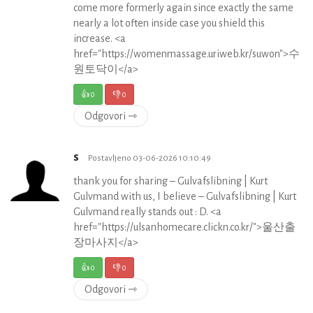
come more formerly again since exactly the same
nearly a lot often inside case you shield this
increase. <a
href="https://womenmassage.uriweb.kr/suwon">수
원토닥이</a>
👍
0
👎
0
Odgovori ⇾
s
Postavljeno 03-06-2026 10:10:49
thank you for sharing – Gulvafslibning | Kurt
Gulvmand with us, I believe – Gulvafslibning | Kurt
Gulvmand really stands out : D. <a
href="https://ulsanhomecare.clickn.co.kr/">울산출
장마사지</a>
👍
0
👎
0
Odgovori ⇾