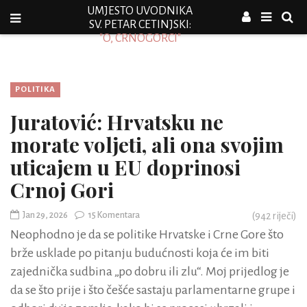
UMJESTO UVODNIKA
SV. PETAR CETINJSKI:
"O, CRNOGORCI"
POLITIKA
Juratović: Hrvatsku ne
morate voljeti, ali ona svojim
uticajem u EU doprinosi
Crnoj Gori
Jan 29, 2026
15 Komentara
(
942
riječi)
Neophodno je da se politike Hrvatske i Crne Gore što
brže usklade po pitanju budućnosti koja će im biti
zajednička sudbina „po dobru ili zlu“. Moj prijedlog je
da se što prije i što češće sastaju parlamentarne grupe i