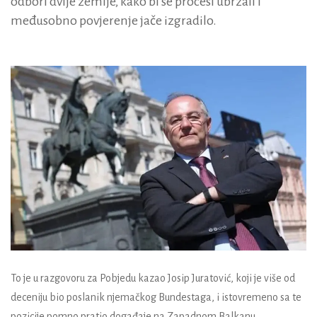
odbori dvije zemlje, kako bi se procesi ubrzali i
međusobno povjerenje jače izgradilo.
To je u razgovoru za Pobjedu kazao Josip Juratović, koji je više od
deceniju bio poslanik njemačkog Bundestaga, i istovremeno sa te
pozicije pomno pratio događaje na Zapadnom Balkanu.