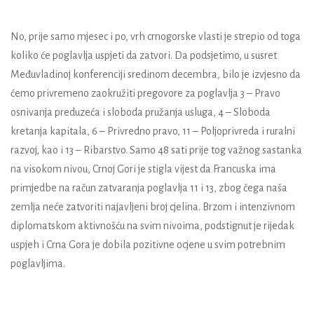
No, prije samo mjesec i po, vrh crnogorske vlasti je strepio od toga
koliko će poglavlja uspjeti da zatvori. Da podsjetimo, u susret
Međuvladinoj konferenciji sredinom decembra, bilo je izvjesno da
ćemo privremeno zaokružiti pregovore za poglavlja 3 – Pravo
osnivanja preduzeća i sloboda pružanja usluga, 4 – Sloboda
kretanja kapitala, 6 – Privredno pravo, 11 – Poljoprivreda i ruralni
razvoj, kao i 13 – Ribarstvo. Samo 48 sati prije tog važnog sastanka
na visokom nivou, Crnoj Gori je stigla vijest da Francuska ima
primjedbe na račun zatvaranja poglavlja 11 i 13, zbog čega naša
zemlja neće zatvoriti najavljeni broj cjelina. Brzom i intenzivnom
diplomatskom aktivnošću na svim nivoima, podstignut je rijedak
uspjeh i Crna Gora je dobila pozitivne ocjene u svim potrebnim
poglavljima.