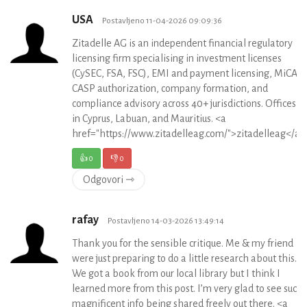
USA
Postavljeno 11-04-2026 09:09:36
Zitadelle AG is an independent financial regulatory
licensing firm specialising in investment licenses
(CySEC, FSA, FSC), EMI and payment licensing, MiCA
CASP authorization, company formation, and
compliance advisory across 40+ jurisdictions. Offices
in Cyprus, Labuan, and Mauritius. <a
href="https://www.zitadelleag.com/">zitadelleag</a>
👍
0
👎
0
Odgovori ⇾
rafay
Postavljeno 14-03-2026 13:49:14
Thank you for the sensible critique. Me & my friend
were just preparing to do a little research about this.
We got a book from our local library but I think I
learned more from this post. I’m very glad to see such
magnificent info being shared freely out there. <a