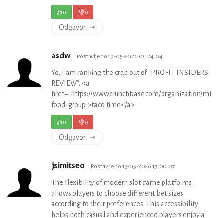
👍
0
👎
0
Odgovori ⇾
asdw
Postavljeno 19-05-2026 09:24:04
Yo, I am ranking the crap out of “PROFIT INSIDERS
REVIEW”. <a
href="https://www.crunchbase.com/organization/mty-
food-group">taco time</a>
👍
0
👎
0
Odgovori ⇾
jsimitseo
Postavljeno 13-05-2026 17:00:07
The flexibility of modern slot game platforms
allows players to choose different bet sizes
according to their preferences. This accessibility
helps both casual and experienced players enjoy a