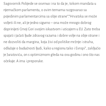
Sagovornik Pobjede se osvrnuo i na to da je, tokom mandata u
njemačkom parlamentu, o ovim temama razgovarao sa
pojedinim parlamentarcima sa obje strane“.“Hrvatska se može
voljeti ili ne, ali je jedno sigurno – ona može mnogo dobrog
doprinijeti Crnoj Gori svojim iskustvom i uticajem u EU. Zato treba
spajati i jačati ljude zdravog razuma i dobre volje na obje strane i
ne dozvoliti da margina, koja živi od politike mržnje i straha,
odlučuje o budućnosti ljudi, kako u regionu tako i Evropi”, zaključio
je Juratović.u, on s optimizmom gleda na ovu godinu i ono što nas
očekuje. A ima i preporuke.