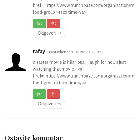
href="https://www.crunchbase.com/organization/mty-
food-group">taco time</a>
👍
0
👎
0
Odgovori ⇾
rafay
Postavljeno 10-02-2026 09:30:15
disaster movie is hilarious, i laugh for hours just
watching that movie,, <a
href="https://www.crunchbase.com/organization/mty-
food-group">taco time</a>
👍
0
👎
0
Odgovori ⇾
Ostavite komentar