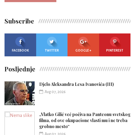
Subscribe
FACEBOOK
TWITTER
GOOGLE +
PINTEREST
Posljednje
Djelo Aleksandra Lesa Ivanovića (III)
Avg 07, 2026
„Vlatko Gilić već počiva na Panteonu svetskog
filma, od ove okupacione vlasti mu i ne treba
grobno mesto“
Avg 07, 2026