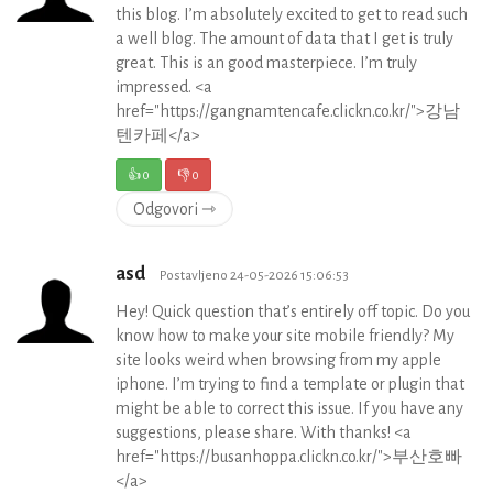
this blog. I’m absolutely excited to get to read such
a well blog. The amount of data that I get is truly
great. This is an good masterpiece. I’m truly
impressed. <a
href="https://gangnamtencafe.clickn.co.kr/">강남
텐카페</a>
👍
0
👎
0
Odgovori ⇾
asd
Postavljeno 24-05-2026 15:06:53
Hey! Quick question that’s entirely off topic. Do you
know how to make your site mobile friendly? My
site looks weird when browsing from my apple
iphone. I’m trying to find a template or plugin that
might be able to correct this issue. If you have any
suggestions, please share. With thanks! <a
href="https://busanhoppa.clickn.co.kr/">부산호빠
</a>