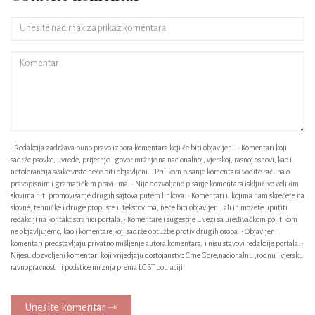
• Redakcija zadržava puno pravo izbora komentara koji će biti objavljeni. • Komentari koji
sadrže psovke, uvrede, prijetnje i govor mržnje na nacionalnoj, vjerskoj, rasnoj osnovi, kao i
netolerancija svake vrste neće biti objavljeni. • Prilikom pisanje komentara vodite računa o
pravopisnim i gramatičkim pravilima. • Nije dozvoljeno pisanje komentara isključivo velikim
slovima niti promovisanje drugih sajtova putem linkova. • Komentari u kojima nam skrećete na
slovne, tehničke i druge propuste u tekstovima, neće biti objavljeni, ali ih možete uputiti
redakciji na kontakt stranici portala. • Komentare i sugestije u vezi sa uređivačkom politikom
ne objavljujemo, kao i komentare koji sadrže optužbe protiv drugih osoba. • Objavljeni
komentari predstavljaju privatno mišljenje autora komentara, i nisu stavovi redakcije portala. •
Nijesu dozvoljeni komentari koji vrijedjaju dostojanstvo Crne Gore,nacionalnu ,rodnu i vjersku
ravnopravnost ili podstice mrznja prema LGBT poulaciji.
Unesite komentar ⇾