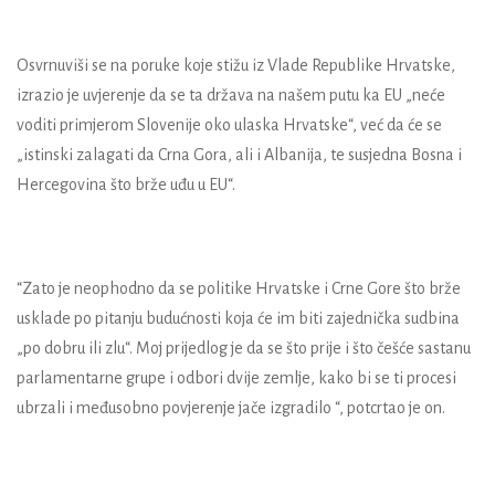
Osvrnuviši se na poruke koje stižu iz Vlade Republike Hrvatske,
izrazio je uvjerenje da se ta država na našem putu ka EU „neće
voditi primjerom Slovenije oko ulaska Hrvatske“, već da će se
„istinski zalagati da Crna Gora, ali i Albanija, te susjedna Bosna i
Hercegovina što brže uđu u EU“.
“Zato je neophodno da se politike Hrvatske i Crne Gore što brže
usklade po pitanju budućnosti koja će im biti zajednička sudbina
„po dobru ili zlu“. Moj prijedlog je da se što prije i što češće sastanu
parlamentarne grupe i odbori dvije zemlje, kako bi se ti procesi
ubrzali i međusobno povjerenje jače izgradilo “, potcrtao je on.