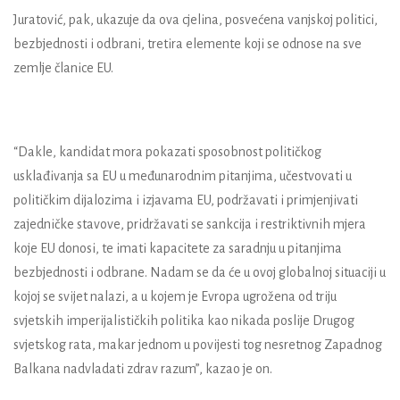
Juratović, pak, ukazuje da ova cjelina, posvećena vanjskoj politici,
bezbjednosti i odbrani, tretira elemente koji se odnose na sve
zemlje članice EU.
“Dakle, kandidat mora pokazati sposobnost političkog
usklađivanja sa EU u međunarodnim pitanjima, učestvovati u
političkim dijalozima i izjavama EU, podržavati i primjenjivati
zajedničke stavove, pridržavati se sankcija i restriktivnih mjera
koje EU donosi, te imati kapacitete za saradnju u pitanjima
bezbjednosti i odbrane. Nadam se da će u ovoj globalnoj situaciji u
kojoj se svijet nalazi, a u kojem je Evropa ugrožena od triju
svjetskih imperijalističkih politika kao nikada poslije Drugog
svjetskog rata, makar jednom u povijesti tog nesretnog Zapadnog
Balkana nadvladati zdrav razum”, kazao je on.