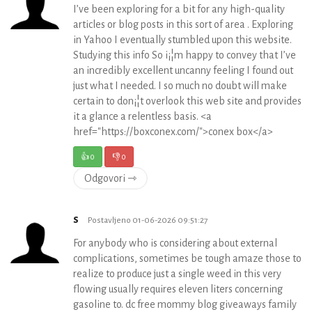
I’ve been exploring for a bit for any high-quality
articles or blog posts in this sort of area . Exploring
in Yahoo I eventually stumbled upon this website.
Studying this info So i¡¦m happy to convey that I’ve
an incredibly excellent uncanny feeling I found out
just what I needed. I so much no doubt will make
certain to don¡¦t overlook this web site and provides
it a glance a relentless basis. <a
href="https://boxconex.com/">conex box</a>
👍
0
👎
0
Odgovori ⇾
s
Postavljeno 01-06-2026 09:51:27
For anybody who is considering about external
complications, sometimes be tough amaze those to
realize to produce just a single weed in this very
flowing usually requires eleven liters concerning
gasoline to. dc free mommy blog giveaways family