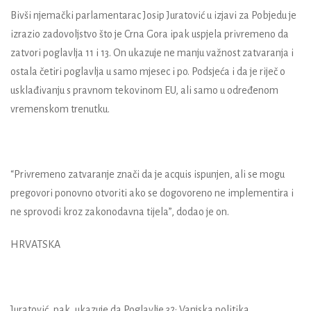
Bivši njemački parlamentarac Josip Juratović u izjavi za Pobjedu je
izrazio zadovoljstvo što je Crna Gora ipak uspjela privremeno da
zatvori poglavlja 11 i 13. On ukazuje ne manju važnost zatvaranja i
ostala četiri poglavlja u samo mjesec i po. Podsjeća i da je riječ o
usklađivanju s pravnom tekovinom EU, ali samo u određenom
vremenskom trenutku.
“Privremeno zatvaranje znači da je acquis ispunjen, ali se mogu
pregovori ponovno otvoriti ako se dogovoreno ne implementira i
ne sprovodi kroz zakonodavna tijela”, dodao je on.
HRVATSKA
Juratović, pak, ukazuje da Poglavlje 32: Vanjska politika,