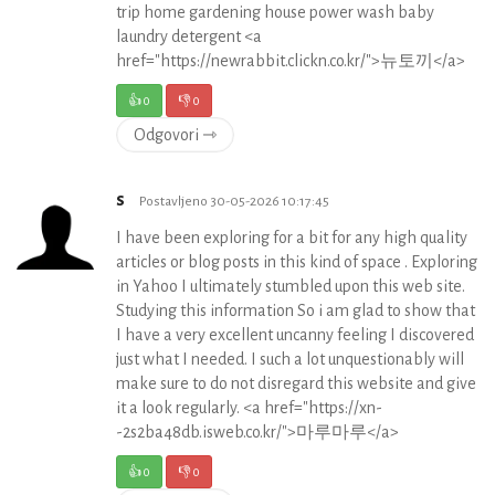
trip home gardening house power wash baby
laundry detergent <a
href="https://newrabbit.clickn.co.kr/">뉴토끼</a>
👍
0
👎
0
Odgovori ⇾
s
Postavljeno 30-05-2026 10:17:45
I have been exploring for a bit for any high quality
articles or blog posts in this kind of space . Exploring
in Yahoo I ultimately stumbled upon this web site.
Studying this information So i am glad to show that
I have a very excellent uncanny feeling I discovered
just what I needed. I such a lot unquestionably will
make sure to do not disregard this website and give
it a look regularly. <a href="https://xn-
-2s2ba48db.isweb.co.kr/">마루마루</a>
👍
0
👎
0