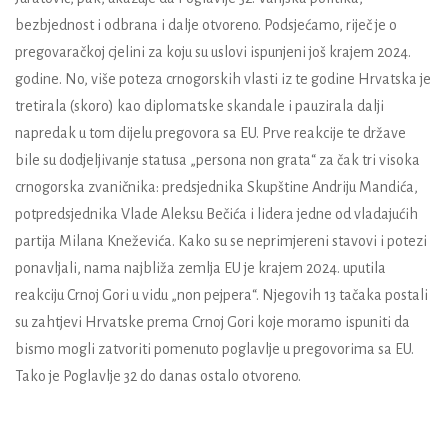
bezbjednost i odbrana i dalje otvoreno. Podsjećamo, riječ je o
pregovaračkoj cjelini za koju su uslovi ispunjeni još krajem 2024.
godine. No, više poteza crnogorskih vlasti iz te godine Hrvatska je
tretirala (skoro) kao diplomatske skandale i pauzirala dalji
napredak u tom dijelu pregovora sa EU. Prve reakcije te države
bile su dodjeljivanje statusa „persona non grata“ za čak tri visoka
crnogorska zvaničnika: predsjednika Skupštine Andriju Mandića,
potpredsjednika Vlade Aleksu Bečića i lidera jedne od vladajućih
partija Milana Kneževića. Kako su se neprimjereni stavovi i potezi
ponavljali, nama najbliža zemlja EU je krajem 2024. uputila
reakciju Crnoj Gori u vidu „non pejpera“. Njegovih 13 tačaka postali
su zahtjevi Hrvatske prema Crnoj Gori koje moramo ispuniti da
bismo mogli zatvoriti pomenuto poglavlje u pregovorima sa EU.
Tako je Poglavlje 32 do danas ostalo otvoreno.