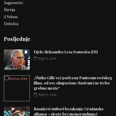
Sagovornici
Škrinja
U fokusu
Dokolica
Posljednje
Djelo Aleksandra Lesa Ivanovića (III)
Avg 07, 2026
„Vlatko Gilić već počiva na Panteonu svetskog
filma, od ove okupacione vlasti mu i ne treba
grobno mesto“
Avg 07, 2026
Raonićevi stubovi bezakonja: Građanska
alijansa – siroče bez memoranduma i