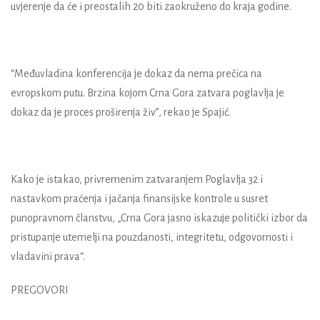
uvjerenje da će i preostalih 20 biti zaokruženo do kraja godine.
“Međuvladina konferencija je dokaz da nema prečica na
evropskom putu. Brzina kojom Crna Gora zatvara poglavlja je
dokaz da je proces proširenja živ”, rekao je Spajić.
Kako je istakao, privremenim zatvaranjem Poglavlja 32 i
nastavkom praćenja i jačanja finansijske kontrole u susret
punopravnom članstvu, „Crna Gora jasno iskazuje politički izbor da
pristupanje utemelji na pouzdanosti, integritetu, odgovornosti i
vladavini prava“.
PREGOVORI