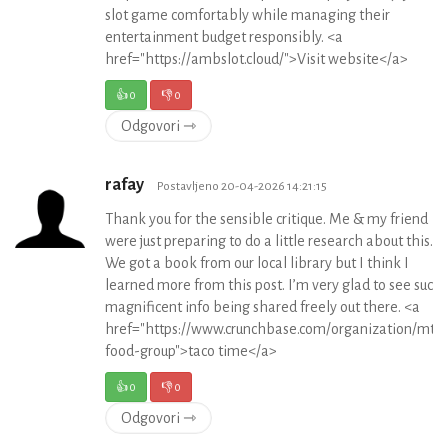
slot game comfortably while managing their
entertainment budget responsibly. <a
href="https://ambslot.cloud/">Visit website</a>
👍
0
👎
0
Odgovori ⇾
rafay
Postavljeno 20-04-2026 14:21:15
Thank you for the sensible critique. Me & my friend
were just preparing to do a little research about this.
We got a book from our local library but I think I
learned more from this post. I’m very glad to see such
magnificent info being shared freely out there. <a
href="https://www.crunchbase.com/organization/mty-
food-group">taco time</a>
👍
0
👎
0
Odgovori ⇾