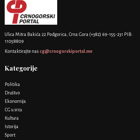
Ulica Mitra Bakića 22
Podgorica, Crna Gora
(+382) 69-155-231
PIB:
11058809
Kontaktirajte nas
cg@crnogorskiportal.me
Kategorije
Politika
Društvo
Ekonomija
CG u srcu
Kultura
Istorija
Sport