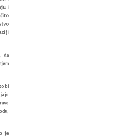
ju i
čito
stvo
aciji
, da
njem
ko bi
ja je
prave
rodu,
o je