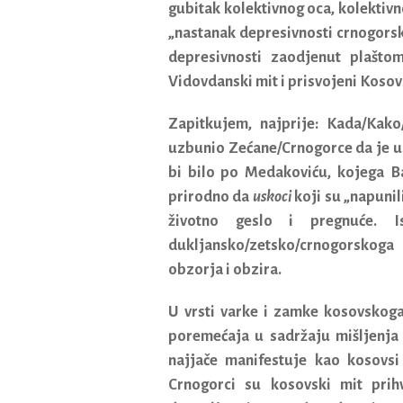
gubitak kolektivnog oca, kolektivn
„nastanak depresivnosti crnogorsko
depresivnosti zaodjenut plaštom
Vidovdanski mit i prisvojeni Koso
Zapitkujem, najprije: Kada/Kak
uzbunio Zećane/Crnogorce da je us
bi bilo po Medakoviću, kojega Ba
prirodno da
uskoci
koji su „napunil
životno geslo i pregnuće. I
dukljansko/zetsko/crnogorskoga
obzorja i obzira.
U vrsti varke i zamke kosovskoga
poremećaja u sadržaju mišljenja
najjače manifestuje kao kosovsi 
Crnogorci su kosovski mit prih