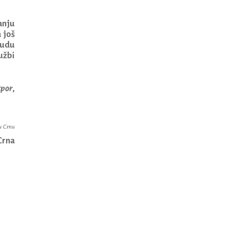
anju
 još
budu
užbi
tpor
,
ku Crnu
Crna