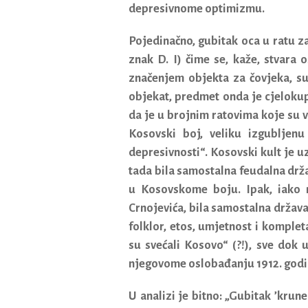
depresivnome optimizmu.
Pojedinačno, gubitak oca u ratu z
znak D. I) čime se, kaže, stvara
značenjem objekta za čovjeka, su
objekat, predmet onda je cjelokup
da je u brojnim ratovima koje su 
Kosovski boj, veliku izgubljen
depresivnosti“. Kosovski kult je 
tada bila samostalna feudalna držav
u Kosovskome boju. Ipak, iako n
Crnojevića, bila samostalna država,
folklor, etos, umjetnost i komplet
su svećali Kosovo“ (?!), sve dok 
njegovome oslobađanju 1912. godi
U analizi je bitno: „Gubitak ’krun