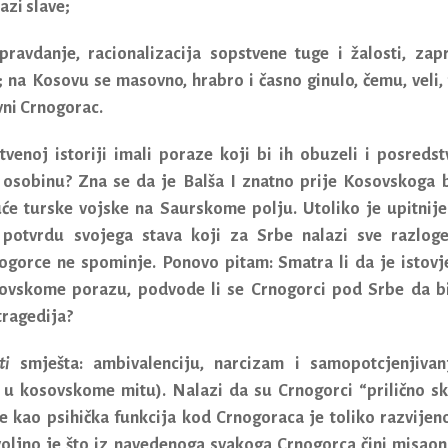
azi slave;
ravdanje, racionalizacija sopstvene tuge i žalosti, zap
 na Kosovu se masovno, hrabro i časno ginulo, čemu, veli, 
vni Crnogorac.
tvenoj istoriji imali poraze koji bi ih obuzeli i posreds
u osobinu?
Zna se da je Balša I znatno prije Kosovskoga 
će turske vojske na Saurskome polju. Utoliko je upitnije
 potvrdu svojega stava koji za Srbe nalazi sve razlog
ogorce ne spominje. Ponovo pitam: Smatra li da je istovj
ovskome porazu, podvode li se Crnogorci pod Srbe da b
tragedija?
ti
smješta: ambivalenciju, narcizam i samopotcjenjivan
o u kosovskome mitu). Nalazi da su Crnogorci “prilično sk
nje kao psihička funkcija kod Crnogoraca je toliko razvijen
voljno je što iz navedenoga svakoga Crnogorca čini misaon