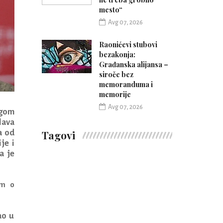
mesto“
Avg 07, 2026
Raonićevi stubovi
bezakonja:
Građanska alijansa –
siroče bez
memoranduma i
memorije
Avg 07, 2026
igom
lava
a od
Tagovi
je i
a je
am o
ao u