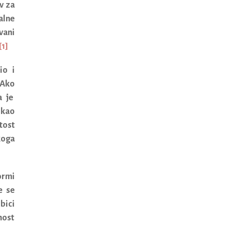
v za
alne
vani
[1]
io i
 Ako
a je
 kao
tost
koga
ormi
e se
bici
nost