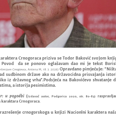
araktera Crnogoraca priziva se Todor Baković svojom knj
 Povod da se ponovo oglašavam dao mi je tekst Boris
Opravdano pimjećuje: “Ništ
optimizam Crnogoraca
, Antena M, 18. 3. 2026)
ad sudbinom države ako na državocidna prisvajanja istori
iko iz državnog vrha”.
Podsjeća na Bakovićevo shvatanje d
imistima, a istorija pesimistima.
r: u pogodbi
(
raspravlj
Izdavač autor, Podgorica 2020, str. 80-83)
 karaktara Crnogoraca
.
 razrešenje crnogorskoga u knjizi Nacionlni karaktera naš