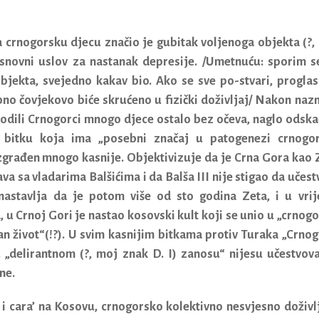
a crnogorsku djecu značio je gubitak voljenoga objekta (?,
 osnovni uslov za nastanak depresije. /Umetnuću: sporim s
bjekta, svejedno kakav bio. Ako se sve po-stvari, proglas
no čovjekovo biće skrućeno u fizički doživljaj/ Nakon naz
vodili Crnogorci mnogo djece ostalo bez očeva, naglo odska
u bitku koja ima „posebni značaj u patogenezi crnogo
uzgrađen mnogo kasnije. Objektivizuje da je Crna Gora kao 
a sa vladarima Balšićima i da Balša III nije stigao da učest
astavlja da je potom više od sto godina Zeta, i u vri
 u Crnoj Gori je nastao kosovski kult koji se unio u „crnogo
an život“(!?). U svim kasnijim bitkama protiv Turaka „Crnog
u „delirantnom (?, moj znak D. I) zanosu“ nijesu učestvova
ne.
e i cara’ na Kosovu, crnogorsko kolektivno nesvjesno doživl