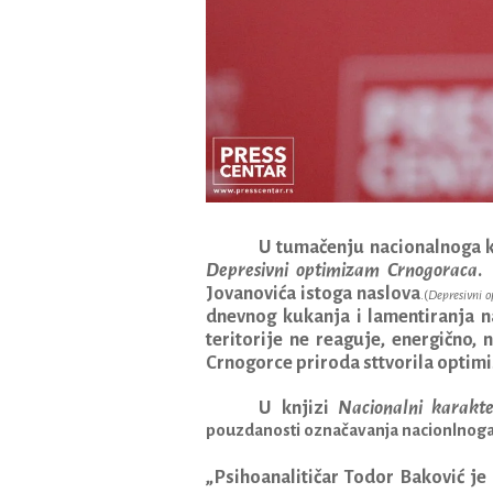
U tumačenju nacionalnoga k
Depresivni optimizam Crnogoraca
.
Jovanovića istoga naslova
.(
Depresivni 
dnevnog kukanja i lamentiranja n
teritorije ne reaguje, energično,
n
Crnogorce priroda sttvorila opt
U knjizi
Nacionalni karakte
pouzdanosti označavanja nacionlnoga
„Psihoanalitičar Todor Baković je