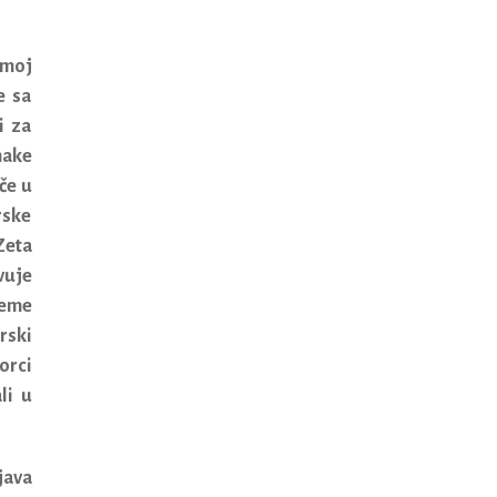
 moj
e sa
i za
nake
če u
rske
Zeta
vuje
jeme
rski
orci
li u
java