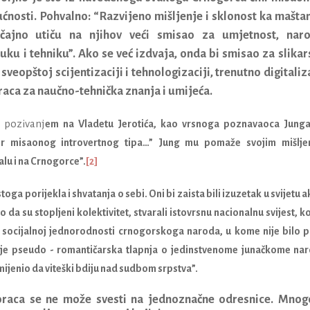
osti. Pohvalno: “Razvijeno mišljenje i sklonost ka maštan
čajno utiču na njihov veći smisao za umjetnost, naro
auku i tehniku”. Ako se već izdvaja, onda bi smisao za slikar
 sveopštoj scijentizaciji i tehnologizaciji, trenutno digitaliz
aca za naučno-tehnička znanja i umijeća.
 pozivanj
em na Vladetu Jerotića, kao vrsnoga poznavaoca Junga
jer misaonog introvertnog tipa…” Jung mu pomaže svojim mišlje
alu i na Crnogorce”.
[2]
 porijekla i shvatanja o sebi. Oni bi zaista bili izuzetak u svijetu a
 da su stopljeni kolektivitet, stvarali istovrsnu nacionalnu svijest, ko
. socijalnoj jednorodnosti crnogorskoga naroda, u kome nije bilo 
mo je pseudo - romantičarska tlapnja o jedinstvenome junačkome na
ijenio da viteški bdiju nad sudbom srpstva”.
oraca se ne može svesti na jednoznačne odresnice. Mnog