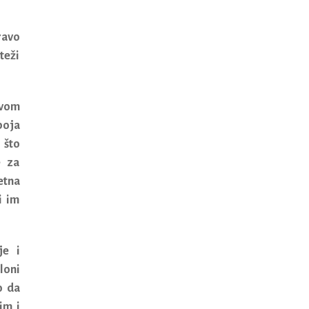
ravo
teži
tvom
boja
 što
e za
etna
i im
je i
loni
o da
im i