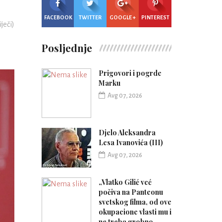
FACEBOOK
TWITTER
GOOGLE +
PINTEREST
iječi)
Posljednje
Prigovori i pogrde
Marku
Avg 07, 2026
Djelo Aleksandra
Lesa Ivanovića (III)
Avg 07, 2026
„Vlatko Gilić već
počiva na Panteonu
svetskog filma, od ove
okupacione vlasti mu i
ne treba grobno