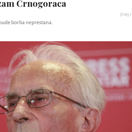
izam Crnogoraca
(
1165
r
 bude borba neprestana.