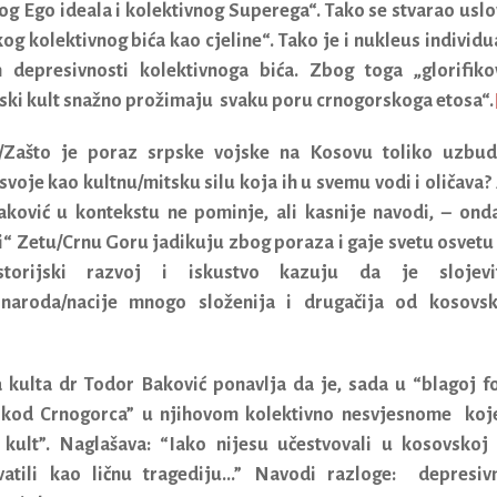
og Ego ideala i kolektivnog Superega“. Tako se stvarao uslo
g kolektivnog bića kao cjeline“. Tako je i nukleus individu
 depresivnosti kolektivnoga bića. Zbog toga „glorifiko
vski kult snažno prožimaju svaku poru crnogorskoga etosa“.
o/Zašto je poraz srpske vojske na Kosovu toliko uzbud
voje kao kultnu/mitsku silu koja ih u svemu vodi i oličava?
ković u kontekstu ne pominje, ali kasnije navodi, – ond
i“ Zetu/Crnu Goru jadikuju zbog poraza i gaje svetu osvetu
storijski razvoj i iskustvo kazuju da je slojevi
 naroda/nacije mnogo složenija i drugačija od kosovs
 kulta
dr Todor Baković ponavlja da je, sada u “blagoj f
 kod Crnogorca” u njihovom kolektivno nesvjesnome koj
kult”. Naglašava: “Iako nijesu učestvovali u kosovskoj 
vatili kao ličnu tragediju…” Navodi razloge: depresiv