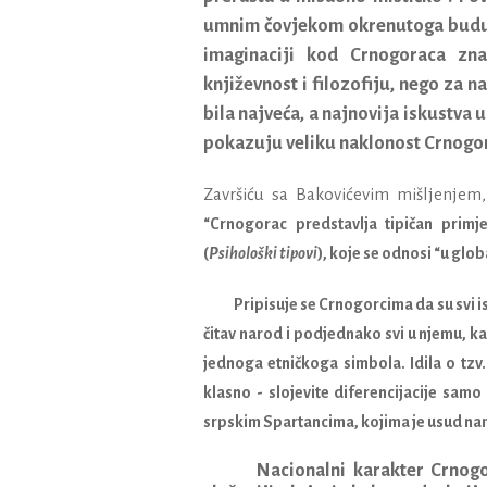
umnim čovjekom okrenutoga budućn
imaginaciji kod Crnogoraca zna
književnost i filozofiju, nego za n
bila najveća, a najnovija iskustva u
pokazuju veliku naklonost Crnogor
Završiću sa Bakovićevim mišljenjem,
“Crnogorac predstavlja tipičan prim
(
Psihološki tipovi
), koje se odnosi “u glob
Pripisuje se Crnogorcima da su svi istoga
čitav narod i podjednako svi u njemu, kao
jednoga etničkoga simbola. Idila o tzv
klasno - slojevite diferencijacije sa
srpskim Spartancima, kojima je usud nam
Nacionalni karakter Crnog