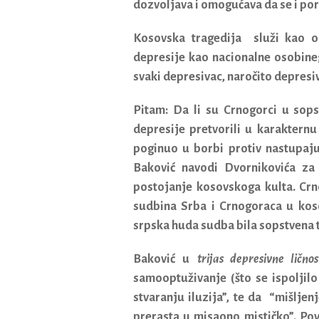
dozvoljava i omogućava da se i por
Kosovska tragedija služi kao op
depresije kao nacionalne osobine;
svaki depresivac, naročito depresi
Pitam: Da li su Crnogorci u sops
depresije pretvorili u karaktern
poginuo u borbi protiv nastupaju
Baković navodi Dvornikovića za
postojanje kosovskoga kulta. Crn
sudbina Srba i Crnogoraca u kos
srpska huda sudba bila sopstvena 
Baković u
trijas depresivne ličnos
samooptuživanje (što se ispoljil
stvaranju iluzija”, te da “mišlje
prerasta u misaono mističko”. Po