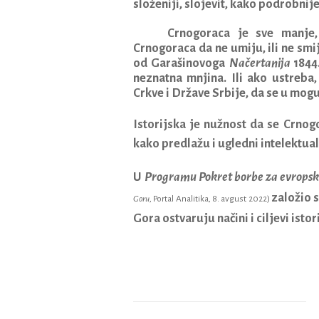
složeniji, slojevit, kako podrobni
Crnogoraca je sve manje
Crnogoraca da ne umiju, ili ne smi
od Garašinovoga
Načertanija
1844
neznatna mnjina. Ili ako ustreba
Crkve i Države Srbije, da se u mog
Istorijska je nužnost da se Crnog
kako predlažu i ugledni intelektual
U
Programu Pokret borbe za evropsk
založio 
Goru
, Portal Analitika, 8. avgust 2022)
Gora ostvaruju načini i ciljevi istor