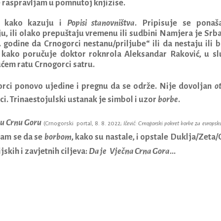
je raspravljam u pomnutoj knjizise.
, kako kazuju i
Popisi stanovništva
. Pripisuje se ponaš
ju, ili olako prepuštaju vremenu ili sudbini Namjera je Srba
. godine da Crnogorci nestanu/priljube“ ili da nestaju ili 
, kako poručuje doktor roknrola Aleksandar Raković, u sl
ućem ratu Crnogorci satru.
orci ponovo ujedine i pregnu da se održe. Nije dovoljan
o
ci. Trinaestojulski ustanak je simbol i uzor
borbe
.
u Crnu Goru
(Crnogorski portal, 8. 8. 2022;
Ičević: Crnogorski pokret borbe za evrops
sam se da se
borbom
, kako su nastale, i opstale Duklja/Zeta/
ijskih i zavjetnih ciljeva:
Da je
Vječna Crna Gora
...