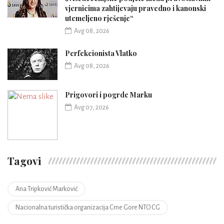
vjernicima zahtijevaju pravedno i kanonski
utemeljeno rješenje“
Avg 08, 2026
Perfekcionista Vlatko
Avg 08, 2026
Prigovori i pogrde Marku
Avg 07, 2026
Tagovi
Ana Tripković Marković
Nacionalna turistička organizacija Crne Gore NTO CG