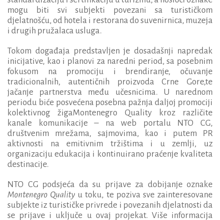
mogu biti svi subjekti povezani sa turističkom
djelatnošću, od hotela i restorana do suvenirnica, muzeja
i drugih pružalaca usluga.
Tokom događaja predstavljen je dosadašnji napredak
inicijative, kao i planovi za naredni period, sa posebnim
fokusom na promociju i brendiranje, očuvanje
tradicionalnih, autentičnih proizvoda Crne Gore,te
jačanje partnerstva među učesnicima. U narednom
periodu biće posvećena posebna pažnja daljoj promociji
kolektivnog žigaMontenegro Quality kroz različite
kanale komunikacije – na web portalu NTO CG,
društvenim mrežama, sajmovima, kao i putem PR
aktivnosti na emitivnim tržištima i u zemlji, uz
organizaciju edukacija i kontinuirano praćenje kvaliteta
destinacije.
NTO CG podsjeća da su prijave za dobijanje oznake
Montenegro Quality
u toku, te poziva sve zainteresovane
subjekte iz turističke privrede i povezanih djelatnosti da
se prijave i uključe u ovaj projekat. Više informacija