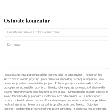
Ostavite komentar
• Redakcija zadržava puno pravo izbora komentara koji će biti objavljeni. • Komentari koji
sadrže psovke, uvrede, prijetnje i govor mržnje na nacionalnoj, vjerskoj, rasnoj osnovi, kao i
netolerancija svake vrste neće biti objavljeni. • Prilikom pisanje komentara vodite računa o
pravopisnim i gramatičkim pravilima. • Nije dozvoljeno pisanje komentara isključivo velikim
slovima niti promovisanje drugih sajtova putem linkova. • Komentari u kojima nam skrećete na
slovne, tehničke i druge propuste u tekstovima, neće biti objavljeni, ali ih možete uputiti
redakciji na kontakt stranici portala. • Komentare i sugestije u vezi sa uređivačkom politikom
ne objavljujemo, kao i komentare koji sadrže optužbe protiv drugih osoba. • Objavljeni
komentari predstavljaju privatno mišljenje autora komentara, i nisu stavovi redakcije portala. •