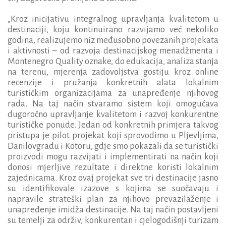
„Kroz inicijativu integralnog upravljanja kvalitetom u
destinaciji, koju kontinuirano razvijamo već nekoliko
godina, realizujemo niz međusobno povezanih projekata
i aktivnosti – od razvoja destinacijskog menadžmenta i
Montenegro Quality oznake, do edukacija, analiza stanja
na terenu, mjerenja zadovoljstva gostiju kroz online
recenzije i pružanja konkretnih alata lokalnim
turističkim organizacijama za unapređenje njihovog
rada. Na taj način stvaramo sistem koji omogućava
dugoročno upravljanje kvalitetom i razvoj konkurentne
turističke ponude. Jedan od konkretnih primjera takvog
pristupa je pilot projekat koji sprovodimo u Pljevljima,
Danilovgradu i Kotoru, gdje smo pokazali da se turistički
proizvodi mogu razvijati i implementirati na način koji
donosi mjerljive rezultate i direktne koristi lokalnim
zajednicama. Kroz ovaj projekat sve tri destinacije jasno
su identifikovale izazove s kojima se suočavaju i
napravile strateški plan za njihovo prevazilaženje i
unapređenje imidža destinacije. Na taj način postavljeni
su temelji za održiv, konkurentan i cjelogodišnji turizam