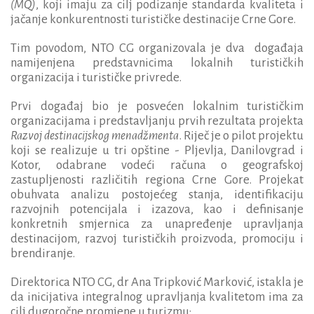
(MQ)
, koji imaju za cilj podizanje standarda kvaliteta i
jačanje konkurentnosti turističke destinacije Crne Gore.
Tim povodom, NTO CG organizovala je dva događaja
namijenjena predstavnicima lokalnih turističkih
organizacija i turističke privrede.
Prvi događaj bio je posvećen lokalnim turističkim
organizacijama i predstavljanju prvih rezultata projekta
Razvoj destinacijskog menadžmenta
. Riječ je o pilot projektu
koji se realizuje u tri opštine - Pljevlja, Danilovgrad i
Kotor, odabrane vodeći računa o geografskoj
zastupljenosti različitih regiona Crne Gore. Projekat
obuhvata analizu postojećeg stanja, identifikaciju
razvojnih potencijala i izazova, kao i definisanje
konkretnih smjernica za unapređenje upravljanja
destinacijom, razvoj turističkih proizvoda, promociju i
brendiranje.
Direktorica NTO CG, dr Ana Tripković Marković, istakla je
da inicijativa integralnog upravljanja kvalitetom ima za
cilj dugoročne promjene u turizmu: