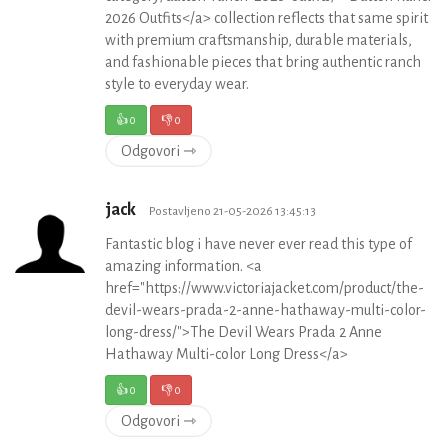
2026 Outfits</a> collection reflects that same spirit
with premium craftsmanship, durable materials,
and fashionable pieces that bring authentic ranch
style to everyday wear.
👍
0
👎
0
Odgovori ⇾
jack
Postavljeno 21-05-2026 13:45:13
Fantastic blog i have never ever read this type of
amazing information. <a
href="https://www.victoriajacket.com/product/the-
devil-wears-prada-2-anne-hathaway-multi-color-
long-dress/">The Devil Wears Prada 2 Anne
Hathaway Multi-color Long Dress</a>
👍
0
👎
0
Odgovori ⇾