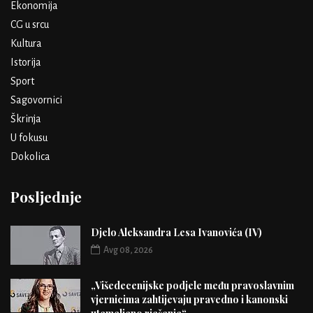
Ekonomija
CG u srcu
Kultura
Istorija
Sport
Sagovornici
Škrinja
U fokusu
Dokolica
Posljednje
Djelo Aleksandra Lesa Ivanovića (IV)
Avg 08, 2026
„Višedecenijske podjele među pravoslavnim
vjernicima zahtijevaju pravedno i kanonski