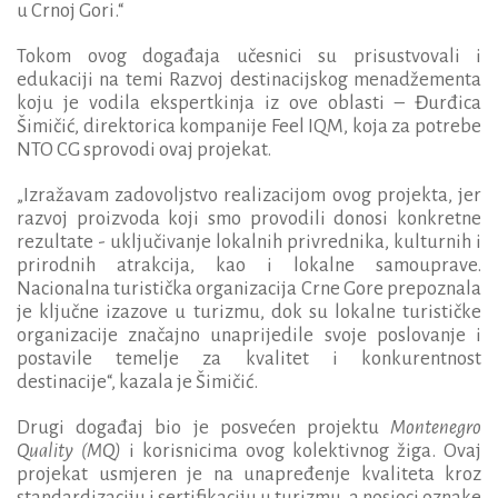
u Crnoj Gori.“
Tokom ovog događaja učesnici su prisustvovali i
edukaciji na temi Razvoj destinacijskog menadžementa
koju je vodila ekspertkinja iz ove oblasti – Đurđica
Šimičić, direktorica kompanije Feel IQM, koja za potrebe
NTO CG sprovodi ovaj projekat.
„Izražavam zadovoljstvo realizacijom ovog projekta, jer
razvoj proizvoda koji smo provodili donosi konkretne
rezultate - uključivanje lokalnih privrednika, kulturnih i
prirodnih atrakcija, kao i lokalne samouprave.
Nacionalna turistička organizacija Crne Gore prepoznala
je ključne izazove u turizmu, dok su lokalne turističke
organizacije značajno unaprijedile svoje poslovanje i
postavile temelje za kvalitet i konkurentnost
destinacije“, kazala je Šimičić.
Drugi događaj bio je posvećen projektu
Montenegro
Quality (MQ)
i korisnicima ovog kolektivnog žiga. Ovaj
projekat usmjeren je na unapređenje kvaliteta kroz
standardizaciju i sertifikaciju u turizmu, a nosioci oznake