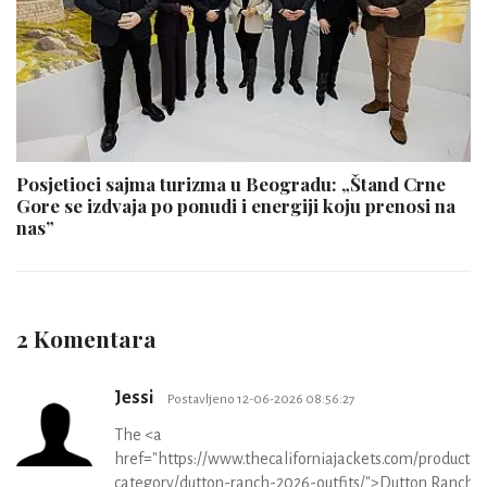
Posjetioci sajma turizma u Beogradu: „Štand Crne
Gore se izdvaja po ponudi i energiji koju prenosi na
nas”
2 Komentara
Jessi
Postavljeno 12-06-2026 08:56:27
The <a
href="https://www.thecaliforniajackets.com/product-
category/dutton-ranch-2026-outfits/">Dutton Ranch