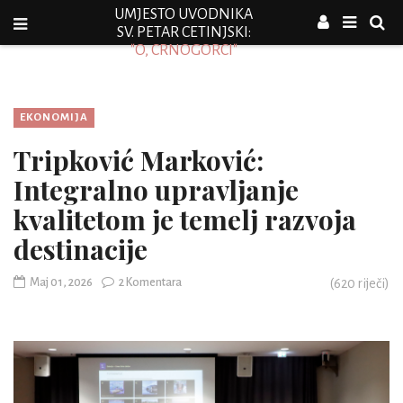
UMJESTO UVODNIKA
SV. PETAR CETINJSKI:
"O, CRNOGORCI"
EKONOMIJA
Tripković Marković:
Integralno upravljanje
kvalitetom je temelj razvoja
destinacije
Maj 01, 2026
2 Komentara
(
620
riječi)