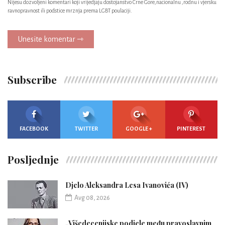
Nijesu dozvoljeni komentari koji vrijedjaju dostojanstvo Crne Gore,nacionalnu ,rodnu i vjersku
ravnopravnost ili podstice mrznja prema LGBT poulaciji.
Unesite komentar ⇾
Subscribe
FACEBOOK
TWITTER
GOOGLE +
PINTEREST
Posljednje
Djelo Aleksandra Lesa Ivanovića (IV)
Avg 08, 2026
„Višedecenijske podjele među pravoslavnim