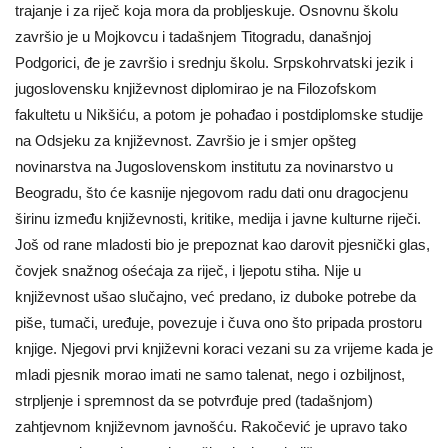
trajanje i za riječ koja mora da probljeskuje. Osnovnu školu
završio je u Mojkovcu i tadašnjem Titogradu, današnjoj
Podgorici, đe je završio i srednju školu. Srpskohrvatski jezik i
jugoslovensku književnost diplomirao je na Filozofskom
fakultetu u Nikšiću, a potom je pohađao i postdiplomske studije
na Odsjeku za književnost. Završio je i smjer opšteg
novinarstva na Jugoslovenskom institutu za novinarstvo u
Beogradu, što će kasnije njegovom radu dati onu dragocjenu
širinu između književnosti, kritike, medija i javne kulturne riječi.
Još od rane mladosti bio je prepoznat kao darovit pjesnički glas,
čovjek snažnog ośećaja za riječ, i ljepotu stiha. Nije u
književnost ušao slučajno, već predano, iz duboke potrebe da
piše, tumači, uređuje, povezuje i čuva ono što pripada prostoru
knjige. Njegovi prvi književni koraci vezani su za vrijeme kada je
mladi pjesnik morao imati ne samo talenat, nego i ozbiljnost,
strpljenje i spremnost da se potvrđuje pred (tadašnjom)
zahtjevnom književnom javnošću. Rakočević je upravo tako