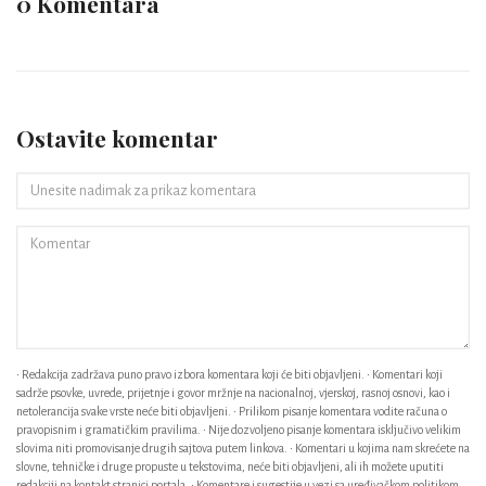
0 Komentara
Ostavite komentar
• Redakcija zadržava puno pravo izbora komentara koji će biti objavljeni. • Komentari koji
sadrže psovke, uvrede, prijetnje i govor mržnje na nacionalnoj, vjerskoj, rasnoj osnovi, kao i
netolerancija svake vrste neće biti objavljeni. • Prilikom pisanje komentara vodite računa o
pravopisnim i gramatičkim pravilima. • Nije dozvoljeno pisanje komentara isključivo velikim
slovima niti promovisanje drugih sajtova putem linkova. • Komentari u kojima nam skrećete na
slovne, tehničke i druge propuste u tekstovima, neće biti objavljeni, ali ih možete uputiti
redakciji na kontakt stranici portala. • Komentare i sugestije u vezi sa uređivačkom politikom