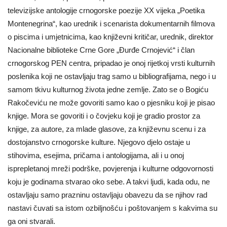
televizijske antologije crnogorske poezije XX vijeka „Poetika
Montenegrina“, kao urednik i scenarista dokumentarnih filmova
o piscima i umjetnicima, kao književni kritičar, urednik, direktor
Nacionalne biblioteke Crne Gore „Đurđe Crnojević“ i član
crnogorskog PEN centra, pripadao je onoj rijetkoj vrsti kulturnih
poslenika koji ne ostavljaju trag samo u bibliografijama, nego i u
samom tkivu kulturnog života jedne zemlje. Zato se o Bogiću
Rakočeviću ne može govoriti samo kao o pjesniku koji je pisao
knjige. Mora se govoriti i o čovjeku koji je gradio prostor za
knjige, za autore, za mlade glasove, za književnu scenu i za
dostojanstvo crnogorske kulture. Njegovo djelo ostaje u
stihovima, esejima, pričama i antologijama, ali i u onoj
isprepletanoj mreži podrške, povjerenja i kulturne odgovornosti
koju je godinama stvarao oko sebe. A takvi ljudi, kada odu, ne
ostavljaju samo prazninu ostavljaju obavezu da se njihov rad
nastavi čuvati sa istom ozbiljnošću i poštovanjem s kakvima su
ga oni stvarali.