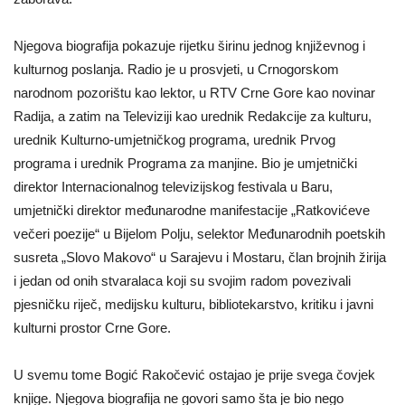
Njegova biografija pokazuje rijetku širinu jednog književnog i
kulturnog poslanja. Radio je u prosvjeti, u Crnogorskom
narodnom pozorištu kao lektor, u RTV Crne Gore kao novinar
Radija, a zatim na Televiziji kao urednik Redakcije za kulturu,
urednik Kulturno-umjetničkog programa, urednik Prvog
programa i urednik Programa za manjine. Bio je umjetnički
direktor Internacionalnog televizijskog festivala u Baru,
umjetnički direktor međunarodne manifestacije „Ratkovićeve
večeri poezije“ u Bijelom Polju, selektor Međunarodnih poetskih
susreta „Slovo Makovo“ u Sarajevu i Mostaru, član brojnih žirija
i jedan od onih stvaralaca koji su svojim radom povezivali
pjesničku riječ, medijsku kulturu, bibliotekarstvo, kritiku i javni
kulturni prostor Crne Gore.
U svemu tome Bogić Rakočević ostajao je prije svega čovjek
knjige. Njegova biografija ne govori samo šta je bio nego