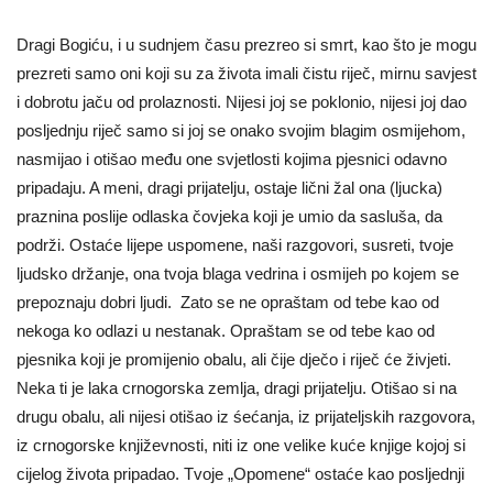
Dragi Bogiću, i u sudnjem času prezreo si smrt, kao što je mogu
prezreti samo oni koji su za života imali čistu riječ, mirnu savjest
i dobrotu jaču od prolaznosti. Nijesi joj se poklonio, nijesi joj dao
posljednju riječ samo si joj se onako svojim blagim osmijehom,
nasmijao i otišao među one svjetlosti kojima pjesnici odavno
pripadaju. A meni, dragi prijatelju, ostaje lični žal ona (ljucka)
praznina poslije odlaska čovjeka koji je umio da sasluša, da
podrži. Ostaće lijepe uspomene, naši razgovori, susreti, tvoje
ljudsko držanje, ona tvoja blaga vedrina i osmijeh po kojem se
prepoznaju dobri ljudi. Zato se ne opraštam od tebe kao od
nekoga ko odlazi u nestanak. Opraštam se od tebe kao od
pjesnika koji je promijenio obalu, ali čije dječo i riječ će živjeti.
Neka ti je laka crnogorska zemlja, dragi prijatelju. Otišao si na
drugu obalu, ali nijesi otišao iz śećanja, iz prijateljskih razgovora,
iz crnogorske književnosti, niti iz one velike kuće knjige kojoj si
cijelog života pripadao. Tvoje „Opomene“ ostaće kao posljednji