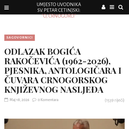
UMJESTO UVODNIKA
SV. PETAR CETINJSKI:
"O, CRNOGORCI"
SAGOVORNICI
ODLAZAK BOGIĆA
RAKOČEVIĆA (1962-2026),
PJESNIKA, ANTOLOGIČARA I
ČUVARA CRNOGORSKOG
KNJIŽEVNOG NASLJEĐA
Maj 18, 2026
0 Komentara
(
1539
riječi)