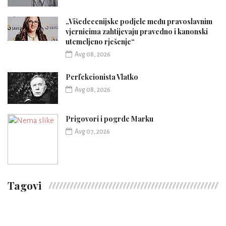
„Višedecenijske podjele među pravoslavnim
vjernicima zahtijevaju pravedno i kanonski
utemeljeno rješenje“
Avg 08, 2026
Perfekcionista Vlatko
Avg 08, 2026
Prigovori i pogrde Marku
Avg 07, 2026
Tagovi