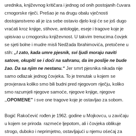
urednika, književnog kritičara i jednog od onih postojanih čuvara
crnogorske riječi. Prešao je na drugu obalu vječnosti
dostojanstveno ali je iza sebe ostavio djelo koji će se još dugo
vraćati kroz knjige, stihove, antologije, eseje i tragove koje je
upisivao u crnogorsku književnost. U takvim trenucima čovjek
se sjeti bolne i mudre misli Nedžada Ibrahimovića, pretočene u
stih:
„I zato, kada umre pjesnik, svi ljudi moraju naviti
satove, okupiti se i doći na sahranu, da im poslije ne bude
žao. Da sa njim ne nestanu.“
Jer smrt pjesnika nikada nije
samo odlazak jednog čovjeka. To je trenutak u kojem se
provjerava koliko smo bili budni pred njegovom riječju, koliko
smo razumjeli njegove samoće, njegove knjige, njegove
,,
OPOMENE”
i sve one tragove koje je ostavljao za sobom.
Bogić Rakočević rođen je 1962. godine u Mojkovcu, u zavičaju
u kojem se priroda razmeće ljepotom, ali i čovjeka oblikuje
strogo, duboko i neprimjetno, ostavljajući u njemu ośećaj za