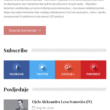
ne objavljujemo, kao i komentare koji sadrže optužbe protiv drugih osoba. • Objavljeni
komentari predstavljaju privatno mišljenje autora komentara, i nisu stavovi redakcije portala. •
Nijesu dozvoljeni komentari koji vrijedjaju dostojanstvo Crne Gore,nacionalnu ,rodnu i vjersku
ravnopravnost ili podstice mrznja prema LGBT poulaciji.
Unesite komentar ⇾
Subscribe
FACEBOOK
TWITTER
GOOGLE +
PINTEREST
Posljednje
Djelo Aleksandra Lesa Ivanovića (IV)
Avg 08, 2026