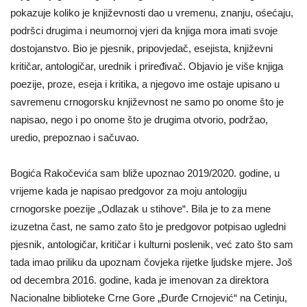
pokazuje koliko je književnosti dao u vremenu, znanju, ośećaju,
podršci drugima i neumornoj vjeri da knjiga mora imati svoje
dostojanstvo. Bio je pjesnik, pripovjedač, esejista, književni
kritičar, antologičar, urednik i priređivač. Objavio je više knjiga
poezije, proze, eseja i kritika, a njegovo ime ostaje upisano u
savremenu crnogorsku književnost ne samo po onome što je
napisao, nego i po onome što je drugima otvorio, podržao,
uredio, prepoznao i sačuvao.
Bogića Rakočevića sam bliže upoznao 2019/2020. godine, u
vrijeme kada je napisao predgovor za moju antologiju
crnogorske poezije „Odlazak u stihove“. Bila je to za mene
izuzetna čast, ne samo zato što je predgovor potpisao ugledni
pjesnik, antologičar, kritičar i kulturni poslenik, već zato što sam
tada imao priliku da upoznam čovjeka rijetke ljudske mjere. Još
od decembra 2016. godine, kada je imenovan za direktora
Nacionalne biblioteke Crne Gore „Đurđe Crnojević“ na Cetinju,