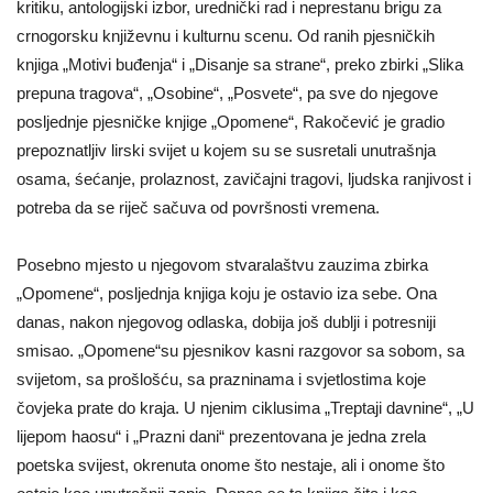
kritiku, antologijski izbor, urednički rad i neprestanu brigu za
crnogorsku književnu i kulturnu scenu. Od ranih pjesničkih
knjiga „Motivi buđenja“ i „Disanje sa strane“, preko zbirki „Slika
prepuna tragova“, „Osobine“, „Posvete“, pa sve do njegove
posljednje pjesničke knjige „Opomene“, Rakočević je gradio
prepoznatljiv lirski svijet u kojem su se susretali unutrašnja
osama, śećanje, prolaznost, zavičajni tragovi, ljudska ranjivost i
potreba da se riječ sačuva od površnosti vremena.
Posebno mjesto u njegovom stvaralaštvu zauzima zbirka
„Opomene“, posljednja knjiga koju je ostavio iza sebe. Ona
danas, nakon njegovog odlaska, dobija još dublji i potresniji
smisao. „Opomene“su pjesnikov kasni razgovor sa sobom, sa
svijetom, sa prošlošću, sa prazninama i svjetlostima koje
čovjeka prate do kraja. U njenim ciklusima „Treptaji davnine“, „U
lijepom haosu“ i „Prazni dani“ prezentovana je jedna zrela
poetska svijest, okrenuta onome što nestaje, ali i onome što