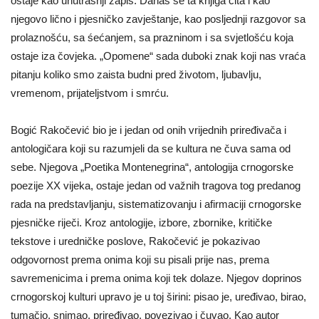
ostaje kao unutrašnji zapis. Danas se ta knjiga čita i kao
njegovo lično i pjesničko zavještanje, kao posljednji razgovor sa
prolaznošću, sa śećanjem, sa prazninom i sa svjetlošću koja
ostaje iza čovjeka. „Opomene“ sada duboki znak koji nas vraća
pitanju koliko smo zaista budni pred životom, ljubavlju,
vremenom, prijateljstvom i smrću.
Bogić Rakočević bio je i jedan od onih vrijednih priređivača i
antologičara koji su razumjeli da se kultura ne čuva sama od
sebe. Njegova „Poetika Montenegrina“, antologija crnogorske
poezije XX vijeka, ostaje jedan od važnih tragova tog predanog
rada na predstavljanju, sistematizovanju i afirmaciji crnogorske
pjesničke riječi. Kroz antologije, izbore, zbornike, kritičke
tekstove i uredničke poslove, Rakočević je pokazivao
odgovornost prema onima koji su pisali prije nas, prema
savremenicima i prema onima koji tek dolaze. Njegov doprinos
crnogorskoj kulturi upravo je u toj širini: pisao je, uređivao, birao,
tumačio, snimao, priređivao, povezivao i čuvao. Kao autor