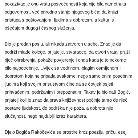
pokazivao je onu vrstu posvećenosti koja nije bila nametnuta
odgovornost, već prirodno stanje njegovog bića: da knjizi
pristupa s poštovanjem, ljudima s dobrotom, a kulturi s
ośećajem dugog i časnog služenja.
Bio je predan poslu, ali nikada zatvoren u sebe. Znao je da
podrži mlađe kolege, prijatelje, stvaraoce, da otvori vrata, pruži
riječ ohrabrenja, pokaže povjerenje i onda kada je to nekome
bilo najpotrebnije. Uvijek sa vedrinom, blagim osmijehom i
dobrotom koja ne pripada svakome, nego samo onim posebnim
ljudima koji svojim prisustvom čine da se čovjek osjeti
prihvaćenim, podržanim i prepoznatim. Takav je bio naš Bogić,
prijatelj koji je znao da prava književnost počinje tamo đe riječ
postane ljudskost, đe podrška nije poza, a dobrota nije
slučajnost, nego najdublji izraz karaktera.
Djelo Bogića Rakočevića se prostire kroz poeziju, priču, esej,