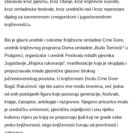
stasavao kroz pjesmu, kroz čitanje, kroz književne susrete,
kroz omladinske festivale, kroz urednički rad i kroz neprestani
dijalog sa savremenom crnogorskom i jugoslovenskom
književnošću.
Bio je glavni urednik i sekretar Književne omladine Crne Gore,
urednik književnog programa Doma omladine „Budo Tomović“ u
Podgorici, organizator i urednik Festivala mladih pjesnika
Jugoslavije „Majska rukovanja“, manifestacije koja je okupljala i
prepoznavala mlade pjesničke glasove širokog
južnoslovenskog prostora. U književnom životu Crne Gore
Bogić Rakočević nije bio samo ime među imenima, već jedna
od onih postojanih figura koje povezuju generacije, festivale,
knjige, časopise, antologije i razgovore. Njegovo prisustvo imalo
je uredničku smirenost, pjesničku osjetljivost i onu rijetku
kulturnu mjeru po kojoj se prepoznaju ljudi koji ne grade sebe
preko književnosti, nego književnost čuvaju od površnosti i
zaborava.