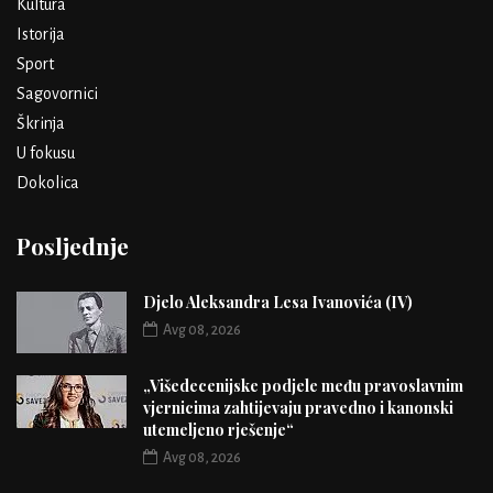
Kultura
Istorija
Sport
Sagovornici
Škrinja
U fokusu
Dokolica
Posljednje
Djelo Aleksandra Lesa Ivanovića (IV)
Avg 08, 2026
„Višedecenijske podjele među pravoslavnim
vjernicima zahtijevaju pravedno i kanonski
utemeljeno rješenje“
Avg 08, 2026