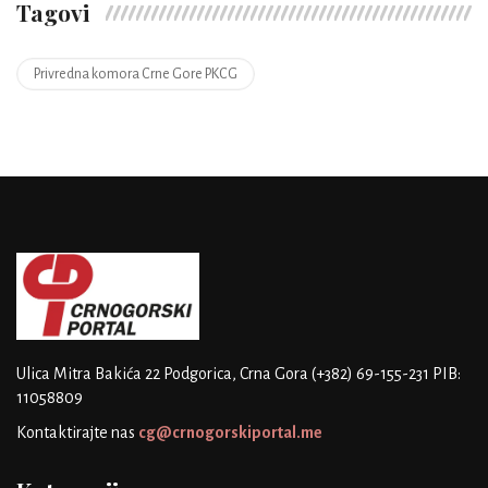
Tagovi
Privredna komora Crne Gore PKCG
Ulica Mitra Bakića 22
Podgorica, Crna Gora
(+382) 69-155-231
PIB:
11058809
Kontaktirajte nas
cg@crnogorskiportal.me