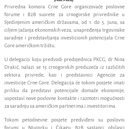
Privredna komora Crne Gore organizovaće poslovne
forume i B2B susrete za crnogorske privrednike u
Sjedinjenim američkim državama, od 1. do 5. juna, sa
ciljem jačanja ekonomskih veza, unapređenja trgovinske
saradnje i predstavljanja investicionih potencijala Crne
Gore američkom tržištu.
U delegaciji koju predvodi predsjednica PKCG, dr Nina
Drakić, nalazi se 15 crnogorskih preduzeća iz različitih
sektora privrede, kao i predstavnici Agencije za
investicije Crne Gore. Delegacija će tokom posjete imati
priliku da predstavi potencijale domaće ekonomije,
uspostavi nove poslovne kontakte i razmotri mogućnosti
za saradnju sa američkim partnerima i investitorima.
Tokom petodnevne posjete predviđeni su poslovni
forumi u Njujorku i Čikagu, B2B sastanci, obilasci