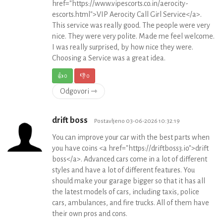
href="https://www.vipescorts.co.in/aerocity-
escorts.html">VIP Aerocity Call Girl Service</a>.
This service was really good. The people were very
nice. They were very polite. Made me feel welcome.
I was really surprised, by how nice they were.
Choosing a Service was a great idea.
👍
0
👎
0
Odgovori ⇾
drift boss
Postavljeno 03-06-2026 10:32:19
You can improve your car with the best parts when
you have coins <a href="https://driftboss3.io">drift
boss</a>. Advanced cars come in a lot of different
styles and have a lot of different features. You
should make your garage bigger so that it has all
the latest models of cars, including taxis, police
cars, ambulances, and fire trucks. All of them have
their own pros and cons.