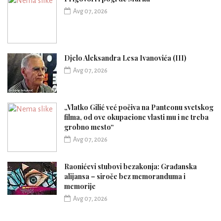
Avg 07, 2026
Djelo Aleksandra Lesa Ivanovića (III)
Avg 07, 2026
„Vlatko Gilić već počiva na Panteonu svetskog
filma, od ove okupacione vlasti mu i ne treba
grobno mesto“
Avg 07, 2026
Raonićevi stubovi bezakonja: Građanska
alijansa – siroče bez memoranduma i
memorije
Avg 07, 2026