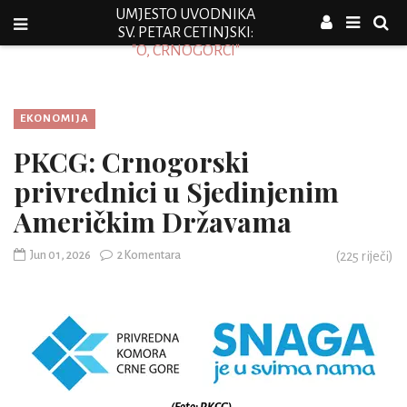
UMJESTO UVODNIKA
SV. PETAR CETINJSKI:
"O, CRNOGORCI"
EKONOMIJA
PKCG: Crnogorski
privrednici u Sjedinjenim
Američkim Državama
Jun 01, 2026
2 Komentara
(
225
riječi)
(Foto: PKCG)