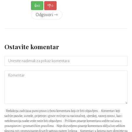
👍
0
👎
0
Odgovori ⇾
Ostavite komentar
• Redakcija zadržava puno pravo izbora komentara koji će biti objavljeni. • Komentari koji
sadrže psovke, uvrede, prijetnje i govor mržnje na nacionalnoj, vjerskoj, rasnoj osnovi, kao i
netolerancija svake vrste neće biti objavljeni. • Prilikom pisanje komentara vodite računa o
pravopisnim i gramatičkim pravilima. • Nije dozvoljeno pisanje komentara isključivo velikim
slovima niti promovisanje drugih sajtova putem linkova. • Komentari u kojima nam skrećete na