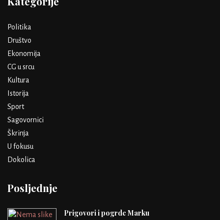
Kategorije
Politika
Društvo
Ekonomija
CG u srcu
Kultura
Istorija
Sport
Sagovornici
Škrinja
U fokusu
Dokolica
Posljednje
Prigovori i pogrde Marku