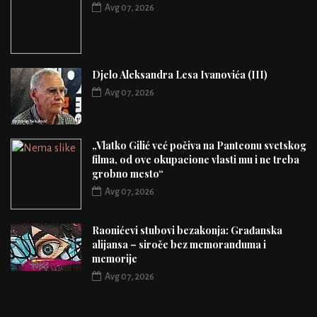
Avg 07, 2026
Djelo Aleksandra Lesa Ivanovića (III)
Avg 07, 2026
„Vlatko Gilić već počiva na Panteonu svetskog
filma, od ove okupacione vlasti mu i ne treba
grobno mesto“
Avg 07, 2026
Raonićevi stubovi bezakonja: Građanska
alijansa – siroče bez memoranduma i
memorije
Avg 07, 2026