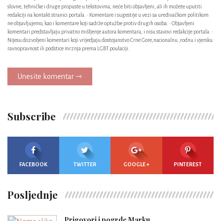
slovne, tehničke i druge propuste u tekstovima, neće biti objavljeni, ali ih možete uputiti
redakciji na kontakt stranici portala. • Komentare i sugestije u vezi sa uređivačkom politikom
ne objavljujemo, kao i komentare koji sadrže optužbe protiv drugih osoba. • Objavljeni
komentari predstavljaju privatno mišljenje autora komentara, i nisu stavovi redakcije portala. •
Nijesu dozvoljeni komentari koji vrijedjaju dostojanstvo Crne Gore,nacionalnu ,rodnu i vjersku
ravnopravnost ili podstice mrznja prema LGBT poulaciji.
Unesite komentar ⇾
Subscribe
FACEBOOK
TWITTER
GOOGLE +
PINTEREST
Posljednje
Prigovori i pogrde Marku