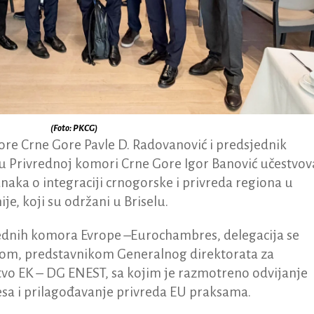
(Foto: PKCG)
re Crne Gore Pavle D. Radovanović i predsjednik
 Privrednoj komori Crne Gore Igor Banović učestvova
tanaka o integraciji crnogorske i privreda regiona u
je, koji su održani u Briselu.
vrednih komora Evrope –Eurochambres, delegacija se
zom, predstavnikom Generalnog direktorata za
stvo EK – DG ENEST, sa kojim je razmotreno odvijanje
sa i prilagođavanje privreda EU praksama.