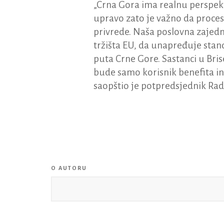
„Crna Gora ima realnu perspekt
upravo zato je važno da proce
privrede. Naša poslovna zajedn
tržišta EU, da unapređuje sta
puta Crne Gore. Sastanci u Brise
bude samo korisnik benefita in
saopštio je potpredsjednik Rad
O AUTORU