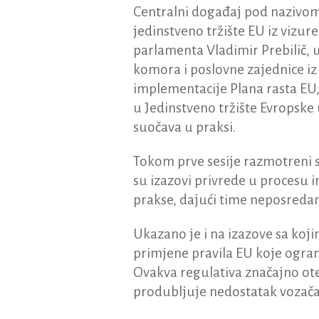
Centralni događaj pod nazivo
jedinstveno tržište EU iz vizur
parlamenta Vladimir Prebilič, 
komora i poslovne zajednice iz
implementacije Plana rasta EU,
u Jedinstveno tržište Evropske 
suočava u praksi.
Tokom prve sesije razmotreni su 
su izazovi privrede u procesu i
prakse, dajući time neposredan
Ukazano je i na izazove sa koj
primjene pravila EU koje ogra
Ovakva regulativa značajno ot
produbljuje nedostatak vozača,