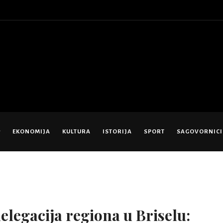
EKONOMIJA
KULTURA
ISTORIJA
SPORT
SAGOVORNICI
legacija regiona u Briselu: