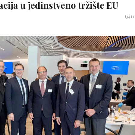
ija u jedinstveno tržište EU
(
341
r