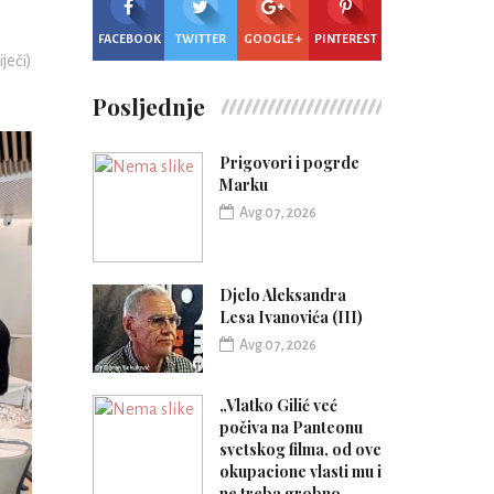
FACEBOOK
TWITTER
GOOGLE +
PINTEREST
iječi)
Posljednje
Prigovori i pogrde
Marku
Avg 07, 2026
Djelo Aleksandra
Lesa Ivanovića (III)
Avg 07, 2026
„Vlatko Gilić već
počiva na Panteonu
svetskog filma, od ove
okupacione vlasti mu i
ne treba grobno