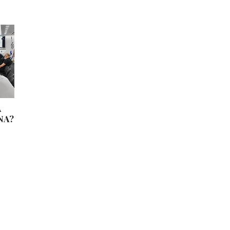
A
NA?