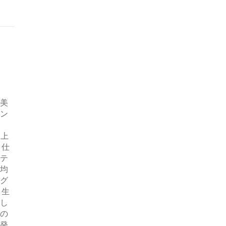
美
ン
た上
、仕
テ
均
グ
、生
し
の
発