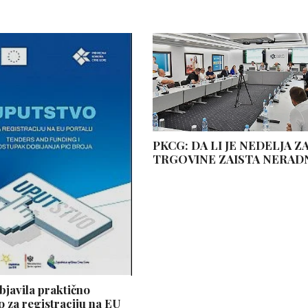
PKCG: DA LI JE NEDELJA Z
TRGOVINE ZAISTA NERAD
javila praktično
o za registraciju na EU