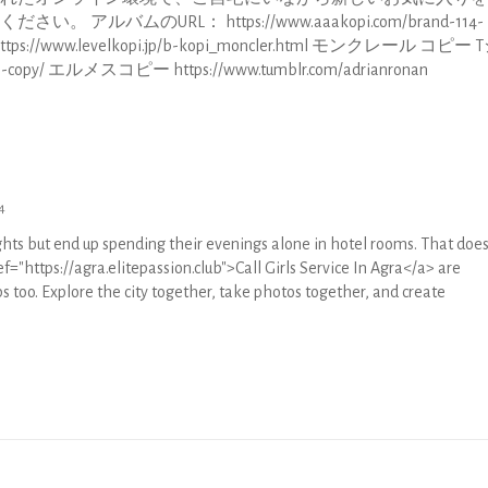
バムのURL： https://www.aaakopi.com/brand-114-
://www.levelkopi.jp/b-kopi_moncler.html モンクレール コピー
rmes-copy/ エルメスコピー https://www.tumblr.com/adrianronan
4
ghts but end up spending their evenings alone in hotel rooms. That does
ef="https://agra.elitepassion.club">Call Girls Service In Agra</a> are
 too. Explore the city together, take photos together, and create