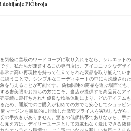
i dobijanje PIC broja
を気軽に普段のワードローブに取り入れるなら、シルエットの
です。私たちが運営するこの専門店は、アイコニックなデザイ
非常に高い再現性を持って仕立てられた製品を取り揃えていま
を身に纏うことで、シンプルなコーディネートの中にも洗練され
象を与えることが可能です。 偽物関連の商品を選ぶ場面でも
する審美眼をお持ちの方にこそ、当店が提供する高品質なアイ
売実績に裏打ちされた優良な検品体制により、どのアイテムも
るため、通販でのご購入が初めての方でも安心してショッピン
中間マージンを徹底的に排除した激安プライスを実現しながら
切の手抜きがありません。驚きの低価格帯でありながら、手に
な見え方は、デイリーユースとして気兼ねなく愛用できる抜群
れたオンライン環境で、ご自宅にいながら新しいお気に入りを