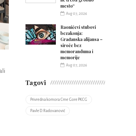
mesto“
Avg 07, 2026
Raonićevi stubovi
bezakonja:
Građanska alijansa –
siroče bez
memoranduma i
memorije
Avg 07, 2026
li
Tagovi
Privredna komora Crne Gore PKCG
Pavle D. Radovanović