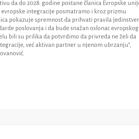
ivu da do 2028. godine postane članica Evropske unije
s evropske integracije posmatramo i kroz prizmu
ica pokazuje spremnost da prihvati pravila jedinstv
ndarde poslovanja i da bude snažan oslonac evropskog
lu bili su prilika da potvrdimo da privreda ne želi da
tegracije, već aktivan partner u njenom ubrzanju“,
ovanović.