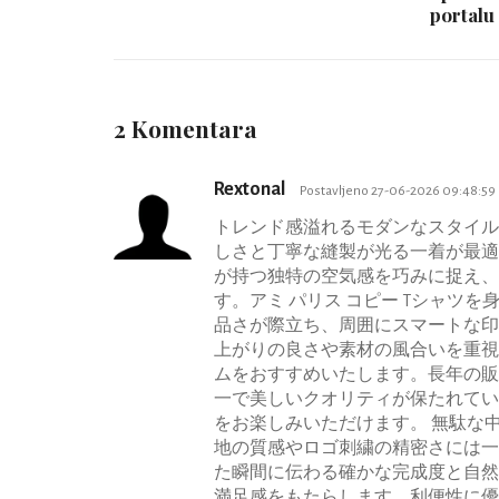
portalu 
2 Komentara
Rextonal
Postavljeno 27-06-2026 09:48:59
トレンド感溢れるモダンなスタイル
しさと丁寧な縫製が光る一着が最適
が持つ独特の空気感を巧みに捉え、
す。アミ パリス コピー Tシャツ
品さが際立ち、周囲にスマートな印
上がりの良さや素材の風合いを重視
ムをおすすめいたします。長年の販
一で美しいクオリティが保たれてい
をお楽しみいただけます。 無駄な
地の質感やロゴ刺繍の精密さには一
た瞬間に伝わる確かな完成度と自然
満足感をもたらします。利便性に優