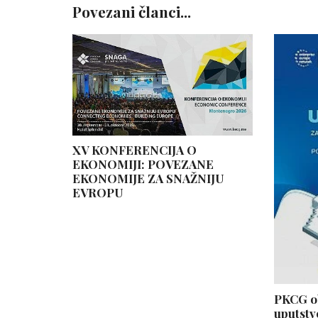
Povezani članci...
XV KONFERENCIJA O
EKONOMIJI: POVEZANE
EKONOMIJE ZA SNAŽNIJU
EVROPU
PKCG ob
uputstv