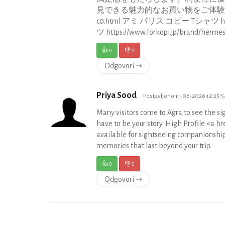
見できる魅力的なお買い物をご体験ください。 アル
c0.html アミ パリス コピー Tシャツ https
ツ https://www.forkopi.jp/brand/he
👍
0
👎
0
Odgovori ⇾
Priya Sood
Postavljeno 11-06-2026 12:25:5
Many visitors come to Agra to see the si
have to be your story. High Profile <a hr
available for sightseeing companionships
memories that last beyond your trip.
👍
0
👎
0
Odgovori ⇾