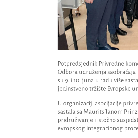
Potpredsjednik Privredne komo
Odbora udruženja saobraćaja u
su 9. i 10. juna u radu više sas
jedinstveno tržište Evropske uni
U organizaciji asocijacije pri
sastala sa Maurits Janom Prin
pridruživanje i istočno susjed
evropskog integracionog proce