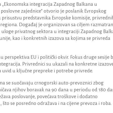
m „Ekonomska integracija Zapadnog Balkana u
e poslovne zajednice“ otvorio je poslanik Evropskog
u prisustvu predstavnika Evropske komisije, privredni
 regiona. Događaj je organizovan sa ciljem razmatran
 uloge privatnog sektora u integraciji Zapadnog Bal
unije, kao i konkretnih izazova sa kojima se privreda
perspektiva EU i politički okvir. Fokus druge sesije bi
ntegracija. Privrednici su ukazali na konkretne izazove
 uvid u klјučne prepreke i potrebe privrede.
ima se suočavaju crnogorski auto-prevoznici zbog
ničava njihov boravak na 90 dana u periodu od 180 da
ežava poslovanje, povećava troškove i dodatno
 što se posredno odražava i na cijene prevoza i roba.