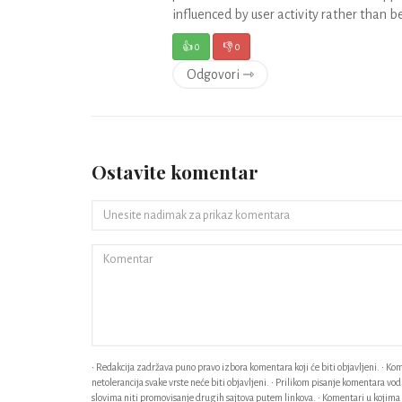
influenced by user activity rather than b
👍
0
👎
0
Odgovori ⇾
Ostavite komentar
• Redakcija zadržava puno pravo izbora komentara koji će biti objavljeni. • Kome
netolerancija svake vrste neće biti objavljeni. • Prilikom pisanje komentara v
slovima niti promovisanje drugih sajtova putem linkova. • Komentari u kojima n