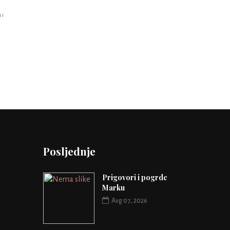
 i
Posljednje
Prigovori i pogrde
Marku
Avg 07, 2026