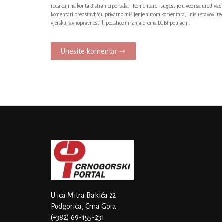
redakciji na kontakt stranici portala. • Komentare i sugestije u vezi sa uređiv
komentari predstavljaju privatno mišljenje autora komentara, i nisu stavovi red
vjersku ravnopravnost ili podstice mrznja prema LGBT poulaciji.
Unesite komentar ⇾
Ulica Mitra Bakića 22
Podgorica, Crna Gora
(+382) 69-155-231