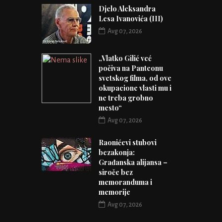
Djelo Aleksandra
Lesa Ivanovića (III)
Avg 07, 2026
„Vlatko Gilić već
počiva na Panteonu
svetskog filma, od ove
okupacione vlasti mu i
ne treba grobno
mesto“
Avg 07, 2026
Raonićevi stubovi
bezakonja:
Građanska alijansa –
siroče bez
memoranduma i
memorije
Avg 07, 2026