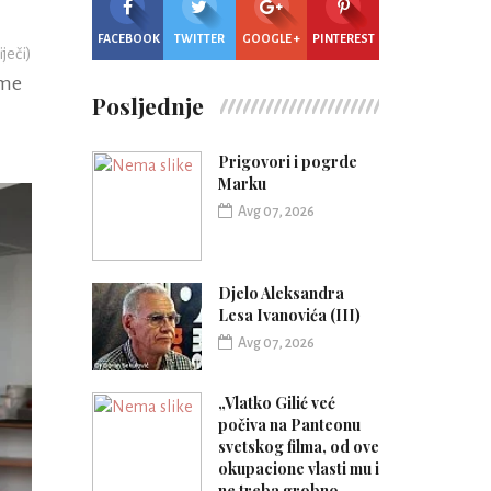
FACEBOOK
TWITTER
GOOGLE +
PINTEREST
iječi)
ime
Posljednje
Prigovori i pogrde
Marku
Avg 07, 2026
Djelo Aleksandra
Lesa Ivanovića (III)
Avg 07, 2026
„Vlatko Gilić već
počiva na Panteonu
svetskog filma, od ove
okupacione vlasti mu i
ne treba grobno