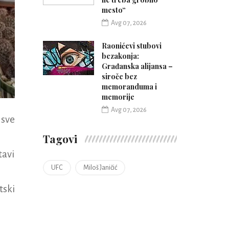
mesto“
Avg 07, 2026
Raonićevi stubovi
bezakonja:
Građanska alijansa –
siroče bez
memoranduma i
memorije
Avg 07, 2026
 sve
Tagovi
tavi
UFC
Miloš Janičić
tski