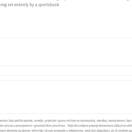
eing set entirely by a sportsbook.
ntari koji sadrže psovke, uvrede, prijetnje i govor mržnje na nacionalnoj, vjerskoj, rasnoj osnovi, kao 
odite računa o pravopisnim i gramatičkim pravilima. • Nije dozvoljeno pisanje komentara isključivo vel
am skrećete na slovne, tehničke i druge propuste u tekstovima, neće biti objavljeni, ali ih možete up