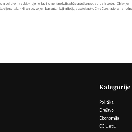
ačkom politikom ne objavljujemo, kao i komentare koji sadrže optužbe protiv drugih osoba. • Objavljeni
akcije portala. • Nijesu dozvoljeni komentari koji vrijedjaju dostojanstvo Crne Gore,nacionalnu ,rodnu
Kategorije
Politika
Društvo
Ekonomija
CG u srcu