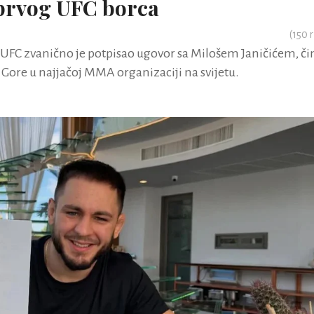
prvog UFC borca
(
150
r
UFC zvanično je potpisao ugovor sa Milošem Janičićem, č
 Gore u najjačoj MMA organizaciji na svijetu.