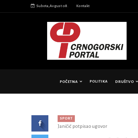
Subota,Avgust 08.
Kontakt
POLITIKA
POČETNA
DRUŠTVO
SPORT
Janičić potpisao ugovor