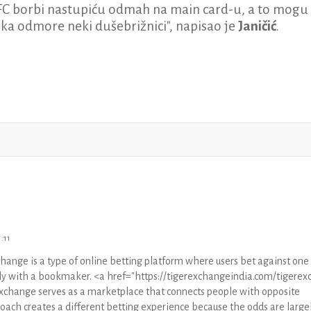
FC borbi nastupiću odmah na main card-u, a to mogu
a odmore neki dušebrižnici", napisao je
Janičić
.
:11
nge is a type of online betting platform where users bet against one
tly with a bookmaker. <a href="https://tigerexchangeindia.com/tigerex
xchange serves as a marketplace that connects people with opposite
oach creates a different betting experience because the odds are large