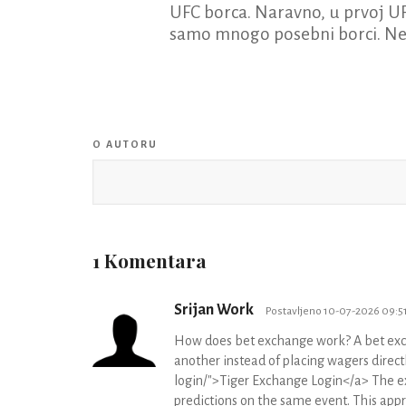
UFC borca. Naravno, u prvoj U
samo mnogo posebni borci. Nek
O AUTORU
1 Komentara
Srijan Work
Postavljeno 10-07-2026 09:51
How does bet exchange work? A bet excha
another instead of placing wagers direc
login/">Tiger Exchange Login</a> The e
predictions on the same event. This appr