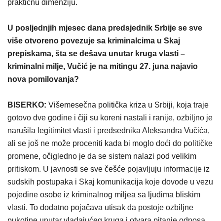
praktičnu dimenziju.
U posljednjih mjesec dana predsjednik Srbije se sve
više otvoreno povezuje sa kriminalcima u Skaj
prepiskama, šta se dešava unutar kruga vlasti –
kriminalni milje, Vučić je na mitingu 27. juna najavio
nova pomilovanja?
BISERKO:
Višemesečna politička kriza u Srbiji, koja traje
gotovo dve godine i čiji su koreni nastali i ranije, ozbiljno je
narušila legitimitet vlasti i predsednika Aleksandra Vučića,
ali se još ne može proceniti kada bi moglo doći do političke
promene, očigledno je da se sistem nalazi pod velikim
pritiskom. U javnosti se sve češće pojavljuju informacije iz
sudskih postupaka i Skaj komunikacija koje dovode u vezu
pojedine osobe iz kriminalnog miljea sa ljudima bliskim
vlasti. To dodatno pojačava utisak da postoje ozbiljne
pukotine unutar vladajućeg kruga i otvara pitanje odnosa