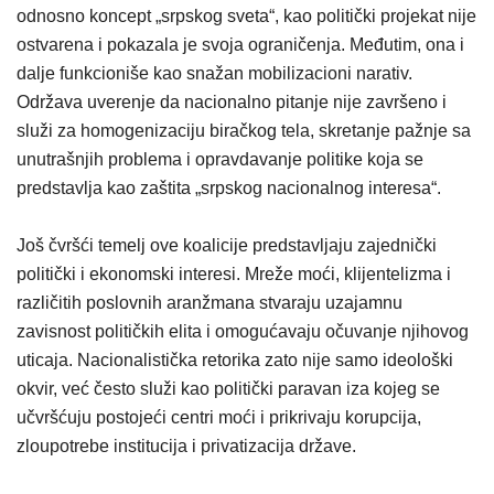
odnosno koncept „srpskog sveta“, kao politički projekat nije
ostvarena i pokazala je svoja ograničenja. Međutim, ona i
dalje funkcioniše kao snažan mobilizacioni narativ.
Održava uverenje da nacionalno pitanje nije završeno i
služi za homogenizaciju biračkog tela, skretanje pažnje sa
unutrašnjih problema i opravdavanje politike koja se
predstavlja kao zaštita „srpskog nacionalnog interesa“.
Još čvršći temelj ove koalicije predstavljaju zajednički
politički i ekonomski interesi. Mreže moći, klijentelizma i
različitih poslovnih aranžmana stvaraju uzajamnu
zavisnost političkih elita i omogućavaju očuvanje njihovog
uticaja. Nacionalistička retorika zato nije samo ideološki
okvir, već često služi kao politički paravan iza kojeg se
učvršćuju postojeći centri moći i prikrivaju korupcija,
zloupotrebe institucija i privatizacija države.