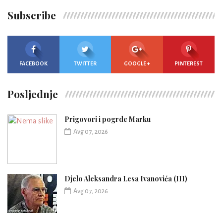
Subscribe
FACEBOOK
TWITTER
GOOGLE +
PINTEREST
Posljednje
Prigovori i pogrde Marku
Avg 07, 2026
Djelo Aleksandra Lesa Ivanovića (III)
Avg 07, 2026