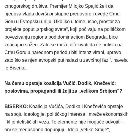
crnogorskog društva. Premijer Milojko Spajić želi da
njegova vlada dovrši pristupne pregovore i uvede Crnu
Goru u Evropsku uniju. Ukoliko u tome uspe, prostor za
projekte poput „srpskog sveta“, koji počivaju na političkom
povezivanju regiona pod dominacijom Beograda, biće
značajno sužen. Zato se može očekivati da će pritisci na
Crnu Goru u narednom periodu biti intenzivirani, upravo
zato što se njen evropski put nalazi u završnoj fazi“, navela
je Biserko.
Na čemu opstaje koalicija Vučić, Dodik, Knežević:
poslovima, propagandi ili želji za ,,velikom Srbijom“?
BISERKO:
Koalicija Vučića, Dodika i Kneževića opstaje
na spoju ideologije, političkog interesa i mreže ekonomskih
i klijentelističkih veza. Te elemente nije moguće odvojiti –
oni se međusobno dopunjuju. Ideja „velike Srbije“,