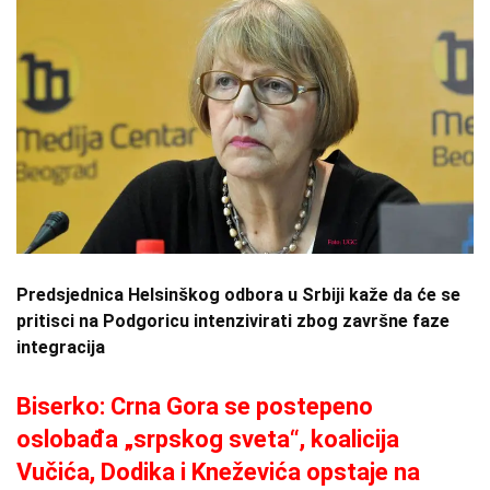
Predsjednica Helsinškog odbora u Srbiji kaže da će se
pritisci na Podgoricu intenzivirati zbog završne faze
integracija
Biserko: Crna Gora se postepeno
oslobađa „srpskog sveta“, koalicija
Vučića, Dodika i Kneževića opstaje na