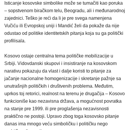
Isticanje kosovske simbolike može se tumačiti kao poruka
– sopstvenom biračkom telu, Beogradu, ali i međunarodnoj
zajednici. Teško je reći da li je pre svega namenjena
Vučiću ili Evropskoj uniji i Mandić želi da pokaže da nije
odustao od politike identitetskih pitanja koja su ga politički
profilisala.
Kosovo ostaje centralna tema političke mobilizacije u
Srbiji. Vidovdanski skupovi i insistiranje na kosovskom
narativu pokazuju da vlast i dalje koristi to pitanje za
jačanje nacionalne homogenizacije i skretanje pažnje sa
unutrašnjih političkih i društvenih problema. Međutim,
uprkos toj retorici, realnost na terenu je drugačija – Kosovo
funkcioniše kao nezavisna država, a mogućnost povratka
na stanje pre 1999. ili pre proglašenja nezavisnosti
praktično ne postoji. Upravo zbog toga kosovsko pitanje
danas ima mnogo veću simboličku i političku nego