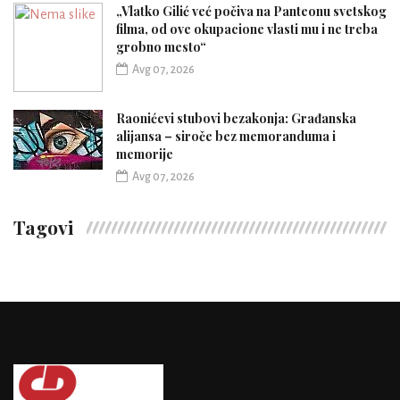
„Vlatko Gilić već počiva na Panteonu svetskog
filma, od ove okupacione vlasti mu i ne treba
grobno mesto“
Avg 07, 2026
Raonićevi stubovi bezakonja: Građanska
alijansa – siroče bez memoranduma i
memorije
Avg 07, 2026
Tagovi