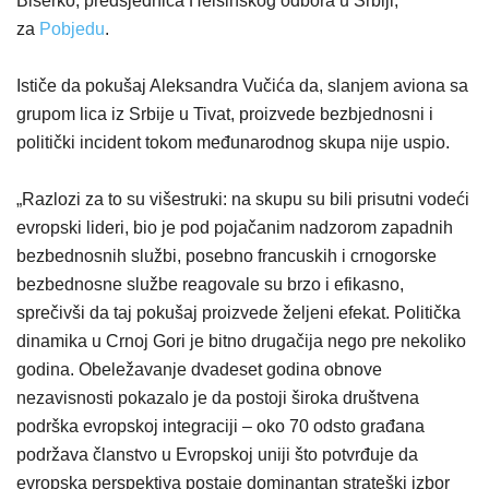
Biserko, predsjednica Helsinškog odbora u Srbiji,
za
Pobjedu
.
Ističe da pokušaj Aleksandra Vučića da, slanjem aviona sa
grupom lica iz Srbije u Tivat, proizvede bezbjednosni i
politički incident tokom međunarodnog skupa nije uspio.
„Razlozi za to su višestruki: na skupu su bili prisutni vodeći
evropski lideri, bio je pod pojačanim nadzorom zapadnih
bezbednosnih službi, posebno francuskih i crnogorske
bezbednosne službe reagovale su brzo i efikasno,
sprečivši da taj pokušaj proizvede željeni efekat. Politička
dinamika u Crnoj Gori je bitno drugačija nego pre nekoliko
godina. Obeležavanje dvadeset godina obnove
nezavisnosti pokazalo je da postoji široka društvena
podrška evropskoj integraciji – oko 70 odsto građana
podržava članstvo u Evropskoj uniji što potvrđuje da
evropska perspektiva postaje dominantan strateški izbor