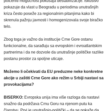
potceniti mogućnost pokušaja destabilizacije. Iskustvo
pokazuje da vlast u Beogradu u periodima unutrašnjih
kriza često poseže za regionalnim pitanjima kako bi
skrenula pažnju javnosti i homogenizovala svoje biračko
telo.
Zbog toga je važno da institucije Crne Gore ostanu
funkcionalne, da sarađuju sa evropskim i evroatlantskim
partnerima i da ne dozvole da unutrašnje političke razlike
postanu prostor za spoljne uticaje.
Možemo li očekivati da EU preduzme neke konkretne
akcije u zaštiti Crne Gore ako režim u Srbiji nastavi sa
provokacijama?
BISERKO:
Evropska unija ima više razloga da nastavi
snažno da podržava Crnu Goru na njenom putu ka
članstvu. Prvi je unutrašnjo-politički – da se pokaže da