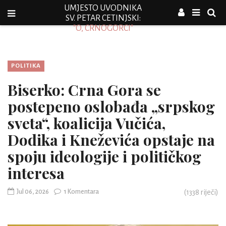
UMJESTO UVODNIKA
SV. PETAR CETINJSKI:
"O, CRNOGORCI"
POLITIKA
Biserko: Crna Gora se
postepeno oslobađa „srpskog
sveta“, koalicija Vučića,
Dodika i Kneževića opstaje na
spoju ideologije i političkog
interesa
Jul 06, 2026
1 Komentara
(
1338
riječi)