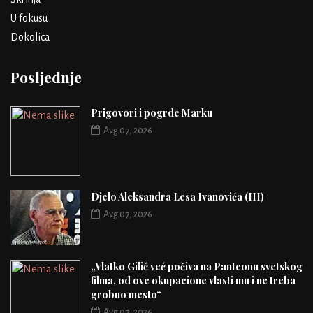
U fokusu
Dokolica
Posljednje
Prigovori i pogrde Marku
Avg 07, 2026
Djelo Aleksandra Lesa Ivanovića (III)
Avg 07, 2026
„Vlatko Gilić već počiva na Panteonu svetskog
filma, od ove okupacione vlasti mu i ne treba
grobno mesto“
Avg 07, 2026