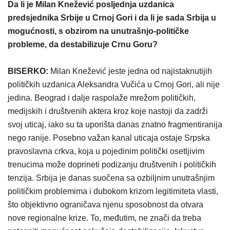
Da li je Milan Knežević posljednja uzdanica
predsjednika Srbije u Crnoj Gori i da li je sada Srbija u
mogućnosti, s obzirom na unutrašnjo-političke
probleme, da destabilizuje Crnu Goru?
BISERKO:
Milan Knežević jeste jedna od najistaknutijih
političkih uzdanica Aleksandra Vučića u Crnoj Gori, ali nije
jedina. Beograd i dalje raspolaže mrežom političkih,
medijskih i društvenih aktera kroz koje nastoji da zadrži
svoj uticaj, iako su ta uporišta danas znatno fragmentiranija
nego ranije. Posebno važan kanal uticaja ostaje Srpska
pravoslavna crkva, koja u pojedinim politički osetljivim
trenucima može doprineti podizanju društvenih i političkih
tenzija. Srbija je danas suočena sa ozbiljnim unutrašnjim
političkim problemima i dubokom krizom legitimiteta vlasti,
što objektivno ograničava njenu sposobnost da otvara
nove regionalne krize. To, međutim, ne znači da treba