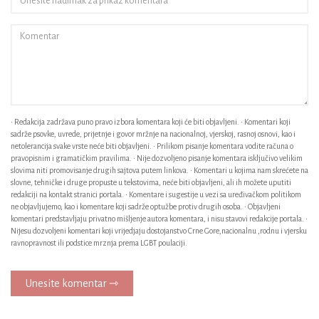
• Redakcija zadržava puno pravo izbora komentara koji će biti objavljeni. • Komentari koji
sadrže psovke, uvrede, prijetnje i govor mržnje na nacionalnoj, vjerskoj, rasnoj osnovi, kao i
netolerancija svake vrste neće biti objavljeni. • Prilikom pisanje komentara vodite računa o
pravopisnim i gramatičkim pravilima. • Nije dozvoljeno pisanje komentara isključivo velikim
slovima niti promovisanje drugih sajtova putem linkova. • Komentari u kojima nam skrećete na
slovne, tehničke i druge propuste u tekstovima, neće biti objavljeni, ali ih možete uputiti
redakciji na kontakt stranici portala. • Komentare i sugestije u vezi sa uređivačkom politikom
ne objavljujemo, kao i komentare koji sadrže optužbe protiv drugih osoba. • Objavljeni
komentari predstavljaju privatno mišljenje autora komentara, i nisu stavovi redakcije portala. •
Nijesu dozvoljeni komentari koji vrijedjaju dostojanstvo Crne Gore,nacionalnu ,rodnu i vjersku
ravnopravnost ili podstice mrznja prema LGBT poulaciji.
Unesite komentar ⇾