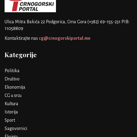
Ulica Mitra Bakića 22
Podgorica, Crna Gora
(+382) 69-155-231
PIB:
11058809
Kontaktirajte nas
cg@crnogorskiportal.me
Kategorije
Politika
Društvo
Ekonomija
CG u srcu
Kultura
Istorija
Sport
Sagovornici
Škrinja