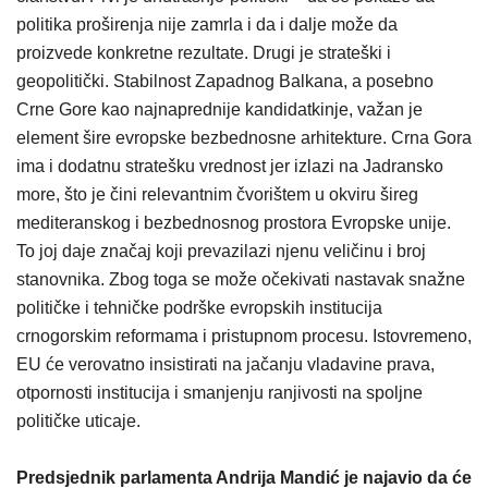
politika proširenja nije zamrla i da i dalje može da
proizvede konkretne rezultate. Drugi je strateški i
geopolitički. Stabilnost Zapadnog Balkana, a posebno
Crne Gore kao najnaprednije kandidatkinje, važan je
element šire evropske bezbednosne arhitekture. Crna Gora
ima i dodatnu stratešku vrednost jer izlazi na Jadransko
more, što je čini relevantnim čvorištem u okviru šireg
mediteranskog i bezbednosnog prostora Evropske unije.
To joj daje značaj koji prevazilazi njenu veličinu i broj
stanovnika. Zbog toga se može očekivati nastavak snažne
političke i tehničke podrške evropskih institucija
crnogorskim reformama i pristupnom procesu. Istovremeno,
EU će verovatno insistirati na jačanju vladavine prava,
otpornosti institucija i smanjenju ranjivosti na spoljne
političke uticaje.
Predsjednik parlamenta Andrija Mandić je najavio da će