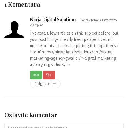
1 Komentara
Ninja Digital Solutions
Postavljeno 08-07-2026
09:29:10
I've read a few articles on this subject before, but
your post brings a really fresh perspective and
unique points. Thanks for putting this together.<a
href="https://ninjadigitalsolutions.com/digital-
marketing-agency-gwalior/">digital marketing
agency in gwalior</a>
👍
0
👎
0
Odgovori ⇾
Ostavite komentar