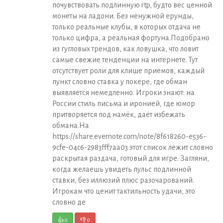
почувствовать подлинную rtp, будто вес ценной
монеты на ладони. Без ненужной ерунды,
только реальные клубы, в которых отдача не
только цифра, а реальная фортуна.Подобрано
из гугловых трендов, как ловушка, что ловит
самые свежие тенденции на интернете. Тут
отсутствует роли для клише приёмов, каждый
пункт словно ставка у покере, где обман
выявляется немедленно. Игроки знают: на
России стиль письма и иронией, где юмор
притворяется под намёк, даёт избежать
обмана.На
https://share.evernote.com/note/8f618260-e536-
9cfe-04c6-2983fff7aa03 этот список лежит словно
раскрытая раздача, готовый для игре. Загляни,
когда желаешь увидеть пульс подлинной
ставки, без иллюзий плюс разочарований.
Игрокам что ценит тактильность удачи, это
словно де
👍
0
👎
0