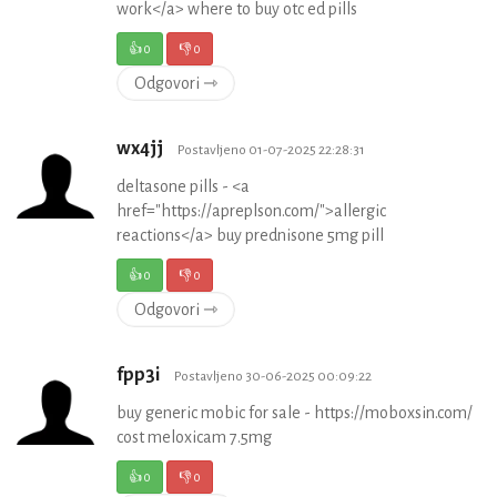
work</a> where to buy otc ed pills
👍
0
👎
0
Odgovori ⇾
wx4jj
Postavljeno 01-07-2025 22:28:31
deltasone pills - <a
href="https://apreplson.com/">allergic
reactions</a> buy prednisone 5mg pill
👍
0
👎
0
Odgovori ⇾
fpp3i
Postavljeno 30-06-2025 00:09:22
buy generic mobic for sale - https://moboxsin.com/
cost meloxicam 7.5mg
👍
0
👎
0