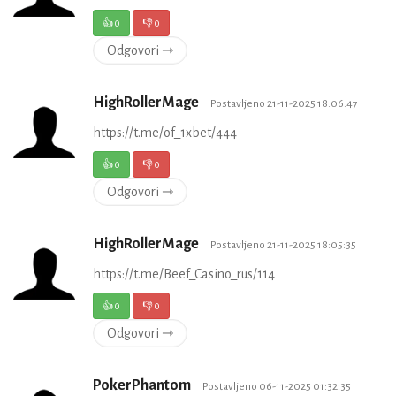
👍
0
👎
0
Odgovori ⇾
HighRollerMage
Postavljeno 21-11-2025 18:06:47
https://t.me/of_1xbet/444
👍
0
👎
0
Odgovori ⇾
HighRollerMage
Postavljeno 21-11-2025 18:05:35
https://t.me/Beef_Casino_rus/114
👍
0
👎
0
Odgovori ⇾
PokerPhantom
Postavljeno 06-11-2025 01:32:35