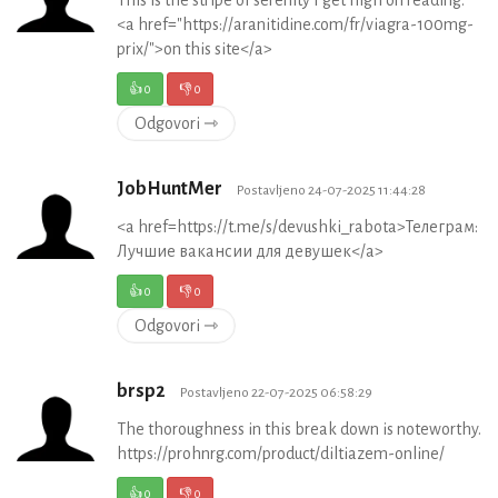
<a href="https://aranitidine.com/fr/viagra-100mg-
prix/">on this site</a>
👍
0
👎
0
Odgovori ⇾
JobHuntMer
Postavljeno 24-07-2025 11:44:28
<a href=https://t.me/s/devushki_rabota>Телеграм:
Лучшие вакансии для девушек</a>
👍
0
👎
0
Odgovori ⇾
brsp2
Postavljeno 22-07-2025 06:58:29
The thoroughness in this break down is noteworthy.
https://prohnrg.com/product/diltiazem-online/
👍
0
👎
0