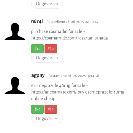
Odgovori ⇾
n674l
Postavljeno 28-06-2025 02:50:47
purchase coumadin for sale -
https://coumamide.com/ losartan canada
👍
0
👎
0
Odgovori ⇾
agpny
Postavljeno 26-06-2025 16:14:56
esomeprazole 40mg for sale -
https://anexamate.com/ buy esomeprazole 40mg
online cheap
👍
0
👎
0
Odgovori ⇾