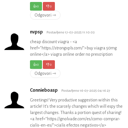
👍
0
👎
0
Odgovori ⇾
nvpsp
Postavljeno 17-07-2025 11:10:03
cheap discount viagra - <a
href="https://strongvpls.com/">buy viagra 50mg
online</a> viagra online order no prescription
👍
0
👎
0
Odgovori ⇾
Connieboasp
Postavljeno 16-07-2025 04:16:27
Greetings! Very productive suggestion within this
article! It’s the scarcely changes which will espy the
largest changes. Thanks a portion quest of sharing!
<a href="https://gnolvade.com/es/como-comprar-
cialis-en-es/">cialis efectos negativos</a>