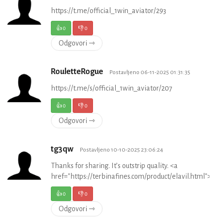
https://t.me/official_1win_aviator/293
👍
0
👎
0
Odgovori ⇾
RouletteRogue
Postavljeno 06-11-2025 01:31:35
https://t.me/s/official_1win_aviator/207
👍
0
👎
0
Odgovori ⇾
tg3qw
Postavljeno 10-10-2025 23:06:24
Thanks for sharing. It’s outstrip quality. <a
href="https://terbinafines.com/product/elavil.html"
👍
0
👎
0
Odgovori ⇾