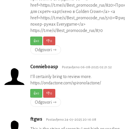
href=https://t.me/s/Best_promocode_rus/820>Пром
для скретч-карт/кено в Golden Crown</a> <a
href=https://t.me/s/Best_promocode_rus/510>Фриро
покер-румах Everygame</a>
https://t.me/s/Best_promocode_rus/870
👍
0
👎
0
Odgovori ⇾
Connieboasp
Postavljeno 06-08-2025 02:21:52
I’ll certainly bring to review more.
https://ondactone.com/spironolactone/
👍
0
👎
0
Odgovori ⇾
ftgws
Postavljeno 24-07-2025 20:16:08
This is the stripe of serenity I get high on reading.