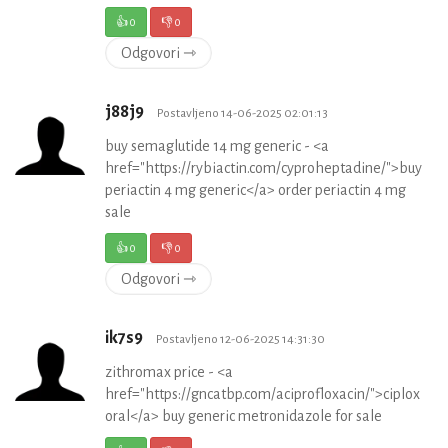
👍
0
👎
0
Odgovori ⇾
j88j9
Postavljeno 14-06-2025 02:01:13
buy semaglutide 14 mg generic - <a
href="https://rybiactin.com/cyproheptadine/">buy
periactin 4 mg generic</a> order periactin 4 mg
sale
👍
0
👎
0
Odgovori ⇾
ik7s9
Postavljeno 12-06-2025 14:31:30
zithromax price - <a
href="https://gncatbp.com/aciprofloxacin/">ciplox
oral</a> buy generic metronidazole for sale