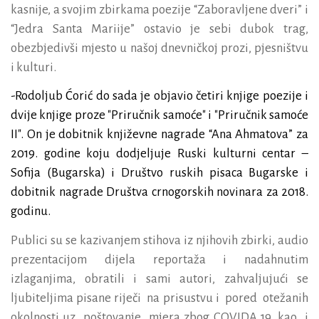
kasnije,
a svojim zbirkama poezije “Zaboravljene dveri” i
“Jedra Santa Mariije” ostavio je sebi dubok trag,
obezbjedivši mjesto u našoj dnevničkoj prozi, pjesništvu
i kulturi.
-Rodoljub Ćorić do sada je objavio četiri knjige poezije i
dvije knjige proze "Priručnik samoće" i "Priručnik samoće
II". On je dobitnik književne nagrade “Ana Ahmatova” za
2019. godine koju dodjeljuje Ruski kulturni centar –
Sofija (Bugarska) i Društvo ruskih pisaca Bugarske i
dobitnik nagrade Društva crnogorskih novinara za 2018.
godinu.
Publici su se kazivanjem stihova iz njihovih zbirki, audio
prezentacijom dijela reportaža i nadahnutim
izlaganjima, obratili i sami autori, zahvaljujući se
ljubiteljima pisane riječi
na prisustvu i
pored
otežanih
okolnosti uz
poštovanje
mjera zbog COVIDA 19, kao
i