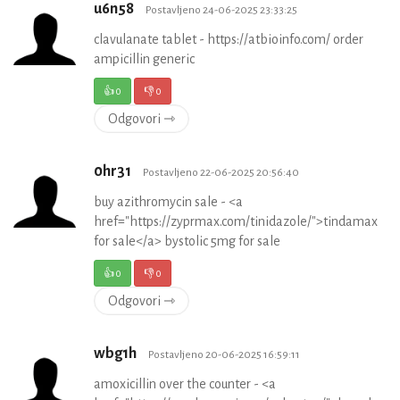
u6n58
Postavljeno 24-06-2025 23:33:25
clavulanate tablet - https://atbioinfo.com/ order
ampicillin generic
👍
0
👎
0
Odgovori ⇾
0hr31
Postavljeno 22-06-2025 20:56:40
buy azithromycin sale - <a
href="https://zyprmax.com/tinidazole/">tindamax
for sale</a> bystolic 5mg for sale
👍
0
👎
0
Odgovori ⇾
wbg1h
Postavljeno 20-06-2025 16:59:11
amoxicillin over the counter - <a