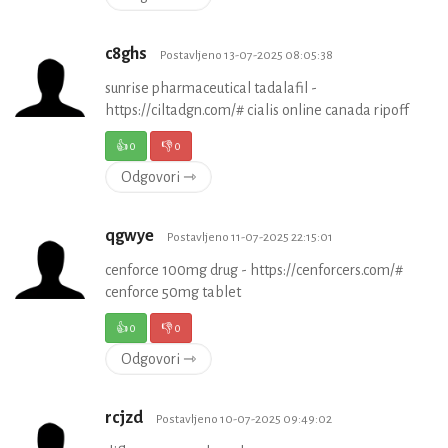
c8ghs
Postavljeno 13-07-2025 08:05:38
sunrise pharmaceutical tadalafil -
https://ciltadgn.com/# cialis online canada ripoff
👍
0
👎
0
Odgovori ⇾
qgwye
Postavljeno 11-07-2025 22:15:01
cenforce 100mg drug - https://cenforcers.com/#
cenforce 50mg tablet
👍
0
👎
0
Odgovori ⇾
rcjzd
Postavljeno 10-07-2025 09:49:02