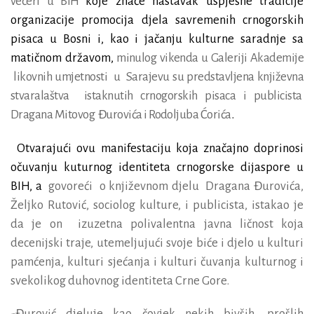
večeri u BIH
koje znače nastavak uspješne tradicije
organizacije promocija djela savremenih crnogorskih
pisaca u Bosni i, kao i jačanju kulturne saradnje sa
matičnom državom,
minulog vikenda u Galeriji Akademije
likovnih umjetnosti
u
Sarajevu su predstavljena književna
stvaralaštva
istaknutih crnogorskih pisaca i publicista
Dragana Mitovog
Đurovića i Rodoljuba Ćorića
.
Otvarajući ovu manifestaciju koja značajno doprinosi
očuvanju kuturnog identiteta crnogorske dijaspore u
BIH, a
govoreći
o književnom djelu
Dragana Đurovića,
Željko Rutović, sociolog kulture, i publicista, istakao je
da je on
izuzetna polivalentna javna ličnost koja
decenijski traje, utemeljujući svoje biće i djelo u kulturi
pamćenja, kulturi sjećanja i kulturi čuvanja kulturnog i
svekolikog duhovnog identiteta Crne Gore.
-Đurović djeluje kao čovjek nekih bivših, prošlih