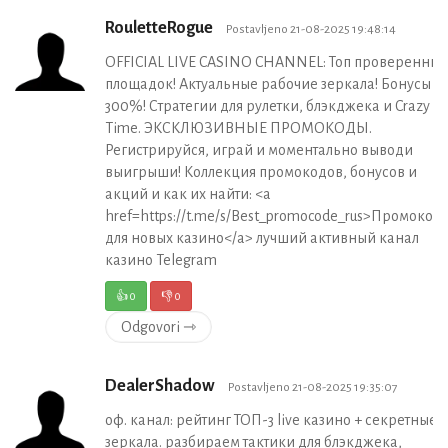
RouletteRogue
Postavljeno 21-08-2025 19:48:14
OFFICIAL LIVE CASINO CHANNEL: Топ проверенных
площадок! Актуальные рабочие зеркала! Бонусы д
300%! Стратегии для рулетки, блэкджека и Crazy
Time. ЭКСКЛЮЗИВНЫЕ ПРОМОКОДЫ.
Регистрируйся, играй и моментально выводи
выигрыши! Коллекция промокодов, бонусов и
акций и как их найти: <a
href=https://t.me/s/Best_promocode_rus>Промокод
для новых казино</a> лучший активный канал
казино Telegram
👍
0
👎
0
Odgovori ⇾
DealerShadow
Postavljeno 21-08-2025 19:35:07
оф. канал: рейтинг ТОП-3 live казино + секретные
зеркала. разбираем тактики для блэкджека,