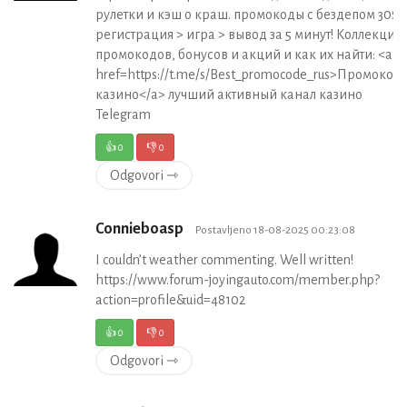
рулетки и кэш о краш. промокоды с бездепом 30$.
регистрация > игра > вывод за 5 минут! Коллекция
промокодов, бонусов и акций и как их найти: <a
href=https://t.me/s/Best_promocode_rus>Промокод
казино</a> лучший активный канал казино
Telegram
👍
0
👎
0
Odgovori ⇾
Connieboasp
Postavljeno 18-08-2025 00:23:08
I couldn’t weather commenting. Well written!
https://www.forum-joyingauto.com/member.php?
action=profile&uid=48102
👍
0
👎
0
Odgovori ⇾