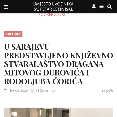
UMJESTO UVODNIKA
SV. PETAR CETINJSKI:
"O, CRNOGORCI"
KULTURA
U SARAJEVU
PREDSTAVLJENO KNJIŽEVNO
STVARALAŠTVO DRAGANA
MITOVOG ĐUROVIĆA I
RODOLJUBA ĆORIĆA
Nov 08, 2020
48 Komentara
(
861
riječi)