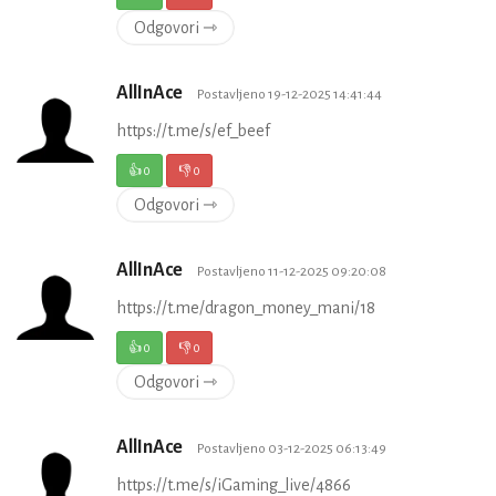
Odgovori ⇾
AllInAce
Postavljeno 19-12-2025 14:41:44
https://t.me/s/ef_beef
👍
0
👎
0
Odgovori ⇾
AllInAce
Postavljeno 11-12-2025 09:20:08
https://t.me/dragon_money_mani/18
👍
0
👎
0
Odgovori ⇾
AllInAce
Postavljeno 03-12-2025 06:13:49
https://t.me/s/iGaming_live/4866