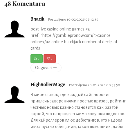
48 Komentara
Bnacik
Postavljeno 10-02-2026 06:12:39
best live casino online games <a
href="https://gamblepronow.com/">casinos
online</a> online blackjack number of decks of
cards
👍
0
👎
0
Odgovori ⇾
HighRollerMage
Postavljeno 20-01-2026 00:33:50
В мире ставок, где каждый сайт норовит
привлечь заверениями простых призов, рейтинг
честных новых казино становится как раз той
картой, что направляет мимо ловушки подвохов.
Для хайроллеров плюс дебютантов, кто надоел
из-за пустых обещаний, такой помощник, дабы