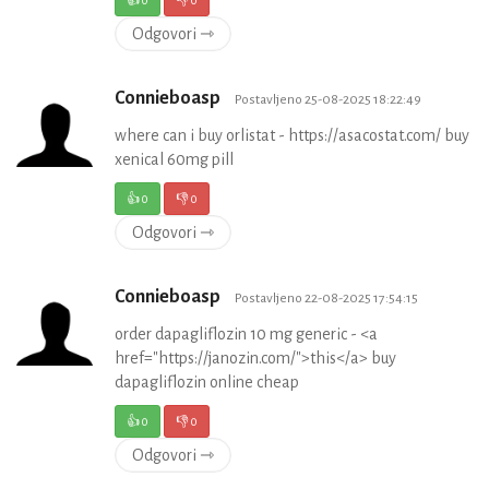
Odgovori ⇾
Connieboasp
Postavljeno 25-08-2025 18:22:49
where can i buy orlistat - https://asacostat.com/ buy
xenical 60mg pill
👍
0
👎
0
Odgovori ⇾
Connieboasp
Postavljeno 22-08-2025 17:54:15
order dapagliflozin 10 mg generic - <a
href="https://janozin.com/">this</a> buy
dapagliflozin online cheap
👍
0
👎
0
Odgovori ⇾