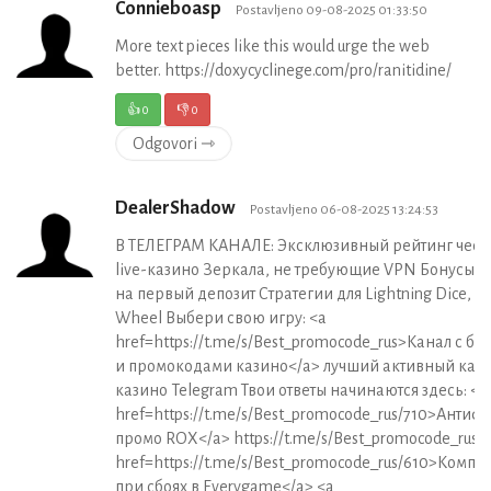
Connieboasp
Postavljeno 09-08-2025 01:33:50
More text pieces like this would urge the web
better. https://doxycyclinege.com/pro/ranitidine/
👍
0
👎
0
Odgovori ⇾
DealerShadow
Postavljeno 06-08-2025 13:24:53
В ТЕЛЕГРАМ КАНАЛЕ: Эксклюзивный рейтинг чест
live-казино Зеркала, не требующие VPN Бонусы 
на первый депозит Стратегии для Lightning Dice, 
Wheel Выбери свою игру: <a
href=https://t.me/s/Best_promocode_rus>Канал с б
и промокодами казино</a> лучший активный кан
казино Telegram Твои ответы начинаются здесь: <a
href=https://t.me/s/Best_promocode_rus/710>Антиф
промо ROX</a> https://t.me/s/Best_promocode_rus/
href=https://t.me/s/Best_promocode_rus/610>Комп
при сбоях в Everygame</a> <a