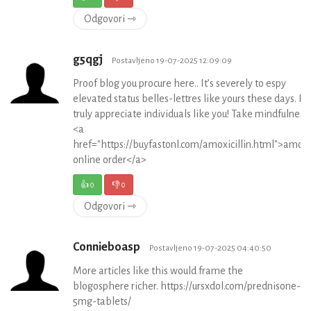
Odgovori ⇾
g5qgj
Postavljeno 19-07-2025 12:09:09
Proof blog you procure here.. It’s severely to espy
elevated status belles-lettres like yours these days. I
truly appreciate individuals like you! Take mindfulness!
<a
href="https://buyfastonl.com/amoxicillin.html">amoxi
online order</a>
👍
0
👎
0
Odgovori ⇾
Connieboasp
Postavljeno 19-07-2025 04:40:50
More articles like this would frame the
blogosphere richer. https://ursxdol.com/prednisone-
5mg-tablets/