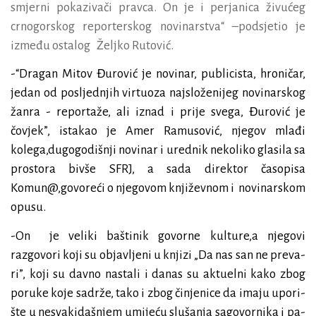
smjerni pokazivači pravca. On je i perjanica živućeg
crnogorskog reporterskog novinarstva“ –podsjetio je
između ostalog
Željko Rutović.
-“
Dragan Mitov Đurović je novinar, publicista, hroničar,
jedan od posljednjih virtuoza najsloženijeg novinarskog
žanra - reportaže, ali iznad i prije svega, Đurović je
čovjek
”, istakao je Amer Ramusović, njegov mlađi
kolega,dugogodišnji novinar i urednik nekoliko glasila sa
prostora bivše SFRJ, a sada direktor časopisa
Komun@,govoreći o njegovom književnom i
novinarskom
opusu.
-On
je
ve­li­ki ba­šti­nik go­vor­ne kul­tu­re,a njegovi
razgovori koji su objavljeni u knjizi „Da nas san ne pre­va­
ri”, ko­ji su dav­no na­sta­li i da­nas su ak­tu­el­ni ka­ko zbog
po­ru­ke ko­je sa­dr­že, ta­ko i zbog či­nje­ni­ce da ima­ju upo­ri­
šte u ne­sva­ki­da­šnjem umi­je­ću slu­ša­nja sa­go­vor­ni­ka i pa­