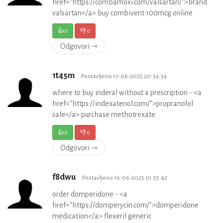
href="https://combamoxi.com/valsartan/">brand
valsartan</a> buy combivent 100mcg online
👍
0
👎
0
Odgovori ⇾
1t45m
Postavljeno 17-06-2025 20:34:34
where to buy inderal without a prescription - <a
href="https://indexatenol.com/">propranolol
sale</a> purchase methotrexate
👍
0
👎
0
Odgovori ⇾
f8dwu
Postavljeno 16-06-2025 01:55:42
order domperidone - <a
href="https://domperycin.com/">domperidone
medication</a> flexeril generic