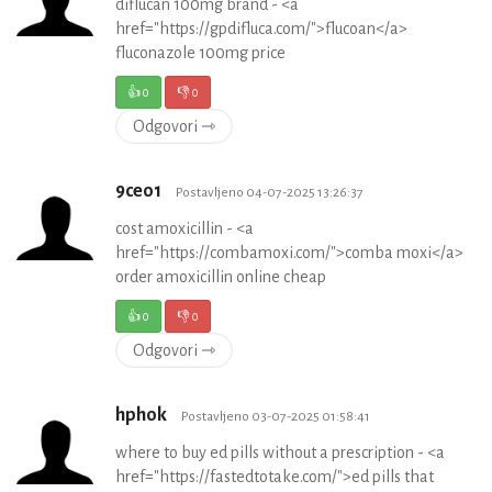
diflucan 100mg brand - <a
href="https://gpdifluca.com/">flucoan</a>
fluconazole 100mg price
👍
0
👎
0
Odgovori ⇾
9ceo1
Postavljeno 04-07-2025 13:26:37
cost amoxicillin - <a
href="https://combamoxi.com/">comba moxi</a>
order amoxicillin online cheap
👍
0
👎
0
Odgovori ⇾
hphok
Postavljeno 03-07-2025 01:58:41
where to buy ed pills without a prescription - <a
href="https://fastedtotake.com/">ed pills that