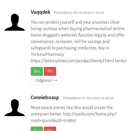
Vuqqdek
Postavljeno 08-10-2025 17:14:20
You can protect yourself and your ancestors close
being cautious when buying pharmaceutical online.
Some druggist's websites function legally and offer
convenience, reclusion, sell for savings and
safeguards to purchasing medicines. buy in
TerbinaPharmacy
https://terbinafines.com/product/bentyl.html bentyl
👍
0
👎
0
Odgovori ⇾
Connieboasp
Postavljeno 01-09-2025 02:45:52
More peace pieces like this would create the
интернет better. http://iawbs.com/home.php?
mod=space&uid=916892
👍
0
👎
0