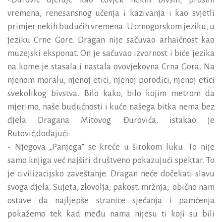
vremena, renesansnog učenja i kazivanja i kao svjetli
primjer nekih budućih vremena. U crnogorskom jeziku, u
jeziku Crne Gore. Dragan nije sačuvao arhaičnost kao
muzejski eksponat. On je sačuvao izvornost i biće jezika
na kome je stasala i nastala ovovjekovna Crna Gora. Na
njenom moralu, njenoj etici, njenoj porodici, njenoj etici
svekolikog bivstva. Bilo kako, bilo kojim metrom da
mjerimo, naše budućnosti i kuće našega bitka nema bez
djela Dragana Mitovog Đurovića, istakao je
Rutović,dodajući:
- Njegova „Panjega“ se kreće u širokom luku. To nije
samo knjiga već najširi društveno pokazujući spektar. To
je civilizacijsko zaveštanje. Dragan neće dočekati slavu
svoga djela. Sujeta, zlovolja, pakost, mržnja, obično nam
ostave da najljepše stranice sjećanja i pamćenja
pokažemo tek kad među n
ama nijesu ti koji su bili