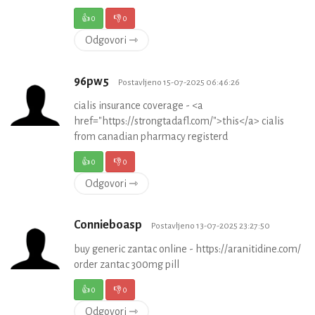
👍
0
👎
0
Odgovori ⇾
96pw5
Postavljeno 15-07-2025 06:46:26
cialis insurance coverage - <a
href="https://strongtadafl.com/">this</a> cialis
from canadian pharmacy registerd
👍
0
👎
0
Odgovori ⇾
Connieboasp
Postavljeno 13-07-2025 23:27:50
buy generic zantac online - https://aranitidine.com/
order zantac 300mg pill
👍
0
👎
0
Odgovori ⇾