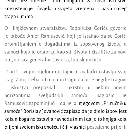
ćemo bez dileme
biti boogatiji za novo iskustvo
koezistencije
čovjeka i svijeta, vremena
i nas i našeg
traga u njima.
O
književnom stvaralaštvu
Rodoljuba Ćorića
govorio
je takođe Amer Ramusović, koji je istakao da se Ćorić,
promišljanjem o događajima iz sopstvenog života u
samoći koju je odabrao kao stil života i čistilište za novi
put, obraća generalno čovjeku, ljudskom biću.
-Ćorić
svojim djelom dostojno i znalački ostavlja svoj
trag. Zato, treba biti na tom tragu da bi se negdje tragovi
i iskustva prepoznali i ukrstili u nekim novim
horizontima sveljudskih samoća, naglasio je
Ramusović,napominjući
da je o
njegovom „Priručniku
samoće” Borislav Jovanović zapisao da je djelo ispovijest
koja nikoga ne ostavlja ravnodušnim i da je to knjiga koja
plijeni svojom iskrenošću i čiji vlasnici
postajemo prije ili