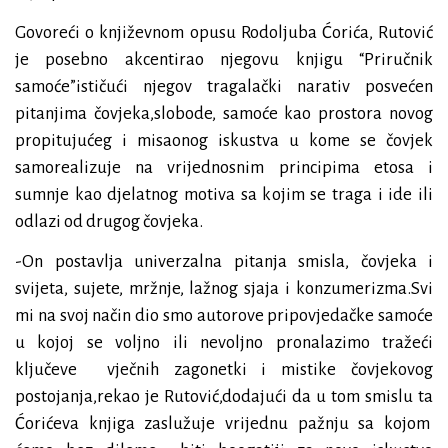
Govoreći o književnom opusu Rodoljuba Ćorića, Rutović
je posebno akcentirao njegovu knjigu “Priručnik
samoće”ističući njegov tragalački narativ posvećen
pitanjima čovjeka,slobode, samoće kao prostora novog
propitujućeg i misaonog iskustva u kome se čovjek
samorealizuje na vrijednosnim principima etosa i
sumnje kao djelatnog motiva sa kojim se traga i ide ili
odlazi od drugog čovjeka.
-On postavlja univerzalna pitanja smisla, čovjeka i
svijeta, sujete, mržnje, lažnog sjaja i konzumerizma.Svi
mi na svoj način dio smo autorove pripovjedačke samoće
u kojoj se voljno ili nevoljno pronalazimo tražeći
ključeve
vječnih zagonetki i mistike čovjekovog
postojanja,rekao je Rutović,dodajući da u tom smislu ta
Ćorićeva knjiga zaslužuje vrijednu pažnju sa kojom