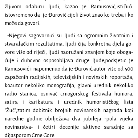
žlji­vom oda­bi­ru lju­di, kazao je Ramusović,ističući
istovremeno da
je Đurović ci­je­li ži­vot znao ko tre­ba i ko
mo­že da go­vo­ri.
-Nje­go­vi sa­go­vor­ni­ci su lju­di sa ogrom­nim ži­vot­nim i
stva­ra­lač­kim re­zul­ta­ti­ma, lju­di či­ja kon­kret­na dje­la go­
vo­re vi­še od ri­je­či, lju­di na­o­ru­ža­ni zna­njem ko­je obo­ga­
ću­je i du­hov­no ospo­so­blja­va dru­ge lju­de,podsjetio je
Ramusović i napomenuo da je Đurović,autor više od 500
zapaženih radijskih, televizijskih i novinskih reportaža,
koautor nekoliko monografija, glavni urednik nekoliko
radio stanica, osnivač crnogorskog festivala humora,
satira i karikatura i urednik humorističkog lista
“Žuč”,zatim dobitnik brojnih novinarskih nagrada koji
naredne godine obilježava dva jubileja -pola vijeka
novinarstva- i četiri decenije aktivne saradnje sa
dijasporom Crne Gore.