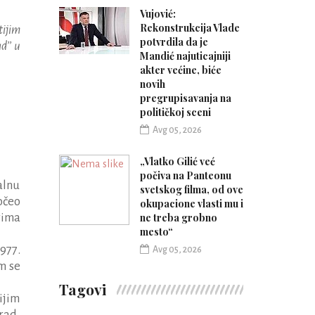
Vujović:
Rekonstrukcija Vlade
tijim
potvrdila da je
ad
’’
u
Mandić najuticajniji
akter većine, biće
novih
pregrupisavanja na
političkoj sceni
Avg 05, 2026
„Vlatko Gilić već
počiva na Panteonu
alnu
svetskog filma, od ove
očeo
okupacione vlasti mu i
rima
ne treba grobno
mesto“
977.
Avg 05, 2026
m se
Tagovi
ijim
rad,