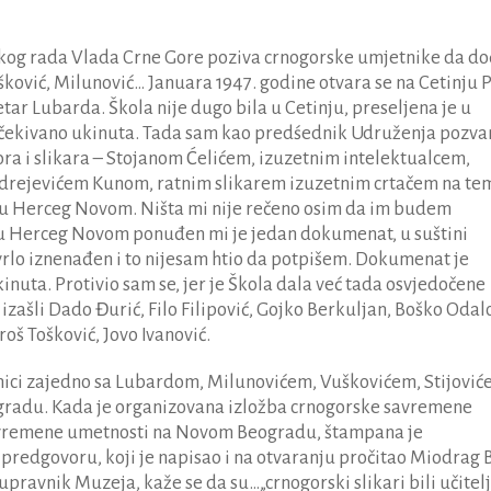
skog rada Vlada Crne Gore poziva crnogorske umjetnike da do
ković, Milunović… Januara 1947. godine otvara se na Cetinju 
etar Lubarda. Škola nije dugo bila u Cetinju, preseljena je u
eočekivano ukinuta. Tada sam kao predśednik Udruženja pozva
ra i slikara – Stojanom Ćelićem, izuzetnim intelektualcem,
ndrejevićem Kunom, ratnim slikarem izuzetnim crtačem na te
u Herceg Novom. Ništa mi nije rečeno osim da im budem
 Herceg Novom ponuđen mi je jedan dokumenat, u suštini
vrlo iznenađen i to nijesam htio da potpišem. Dokumenat je
kinuta. Protivio sam se, jer je Škola dala već tada osvjedočene
 izašli Dado Đurić, Filo Filipović, Gojko Berkuljan, Boško Odalo
roš Tošković, Jovo Ivanović.
nici zajedno sa Lubardom, Milunovićem, Vuškovićem, Stijović
ogradu. Kada je organizovana izložba crnogorske savremene
avremene umetnosti na Novom Beogradu, štampana je
predgovoru, koji je napisao i na otvaranju pročitao Miodrag B
c upravnik Muzeja, kaže se da su…„crnogorski slikari bili učitelj