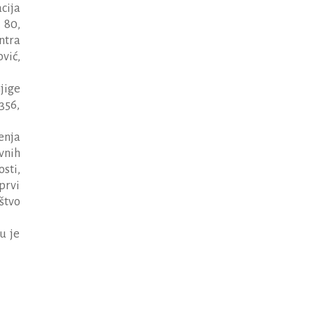
cija
 80,
ntra
vić,
jige
356,
enja
vnih
sti,
prvi
štvo
u je