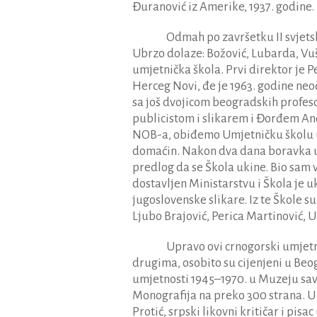
Đuranović iz Amerike, 1937. godine.
Odmah po završetku II svjet
Ubrzo dolaze: Božović, Lubarda, Vuš
umjetnička škola. Prvi direktor je P
Herceg Novi, đe je 1963. godine n
sa još dvojicom beogradskih profeso
publicistom i slikarem i Đorđem A
NOB-a, obiđemo Umjetničku školu 
domaćin. Nakon dva dana boravka u
predlog da se Škola ukine. Bio sam 
dostavljen Ministarstvu i Škola je u
jugoslovenske slikare. Iz te Škole su
Ljubo Brajović, Perica Martinović, U
Upravo ovi crnogorski umjet
drugima, osobito su cijenjeni u Be
umjetnosti 1945–1970. u Muzeju s
Monografija na preko 300 strana. U 
Protić, srpski likovni kritičar i pisa