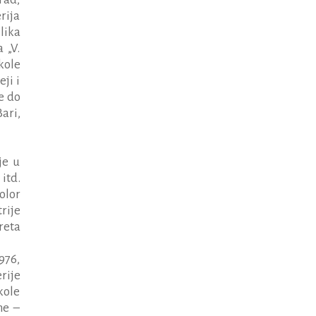
rija
lika
 „V.
kole
ji i
e do
ari,
je u
itd.
olor
rije
reta
976,
rije
kole
me –