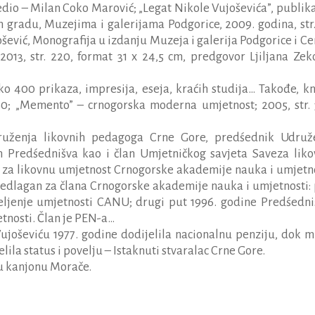
iredio – Milan Coko Marović; „Legat Nikole Vujoševića”, publika
 gradu, Muzejima i galerijama Podgorice, 2009. godina, str.
ević, Monografija u izdanju Muzeja i galerija Podgorice i Ce
013, str. 220, format 31 x 24,5 cm, predgovor Ljiljana Zeko
o 400 prikaza, impresija, eseja, kraćih studija… Takođe, kn
 360; „Memento” – crnogorska moderna umjetnost; 2005, str. 
ruženja likovnih pedagoga Crne Gore, predśednik Udruž
n Predśednišva kao i član Umjetničkog savjeta Saveza liko
a za likovnu umjetnost Crnogorske akademije nauka i umjetno
redlagan za člana Crnogorske akademije nauka i umjetnosti: 
eljenje umjetnosti CANU; drugi put 1996. godine Predśedni
tnosti. Član je PEN-a…
ujoševiću 1977. godine dodijelila nacionalnu penziju, dok m
ila status i povelju – Istaknuti stvaralac Crne Gore.
 u kanjonu Morače.