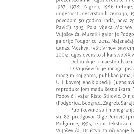
1967, 1978; Zagreb, 1981; Cetinje
umjetnosti nesvrstanih zemalja, 1
povodom 50 godina rada, nova zg
Pavić”) 1995; Pola vijeka Morače
Vujoševića, Muzeji i galerije Podgo
galerije Podgorice, 2012. Najznačaj
danas, Moskva, 1981; Vrhovi savrem
2005; Jugoslovensko slikarstvo XX 
Dobitnik je Trinaestojulske 
O Vujoševiću je mnogo pisan
mnogim knjigama, publikacijama, 
U Likovnoj enciklopediji Jugoslav
reprodukcijom među šest slikara: T
Popović i vajar Risto Stijović. O
(Podgorica, Beograd, Zagreb, Saraj
Publikovane su i monografij
str. 82, predgovor Olge Perović (pr
Podgorice, 1995, izbor tekstova n
Vujoševića, Društvo za očuvanje ba