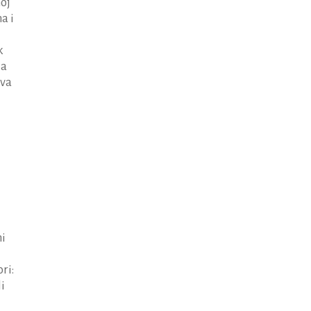
noj
a i
k
ja
sva
ni
ri:
li