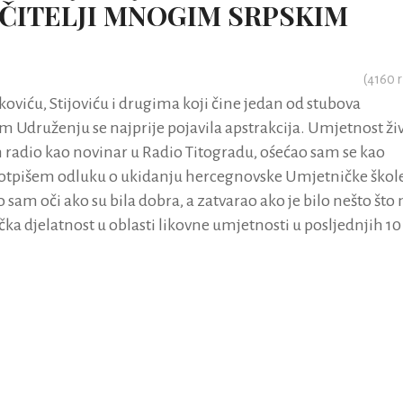
 UČITELJI MNOGIM SRPSKIM
(
4160
r
koviću, Stijoviću i drugima koji čine jedan od stubova
 Udruženju se najprije pojavila apstrakcija. Umjetnost živ
 radio kao novinar u Radio Titogradu, ośećao sam se kao
 potpišem odluku o ukidanju hercegnovske Umjetničke škol
sam oči ako su bila dobra, a zatvarao ako je bilo nešto što
čka djelatnost u oblasti likovne umjetnosti u posljednjih 10