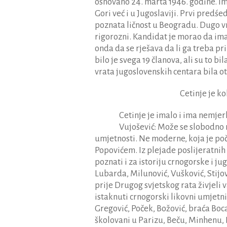
osnovano 24. marta 1946. godine. Im
Gori već i u Jugoslaviji. Prvi predś
poznata ličnost u Beogradu. Dugo vre
rigorozni. Kandidat je morao da ima 
onda da se rješava da li ga treba p
bilo je svega 19 članova, ali su to 
vrata jugoslovenskih centara bila o
Cetinje je k
Cetinje je imalo i ima nemje
Vujošević: Može se slobodno 
umjetnosti. Ne moderne, koja je po
Popovićem. Iz plejade poslijeratnih 
poznati i za istoriju crnogorske i ju
Lubarda, Milunović, Vušković, Stijovi
prije Drugog svjetskog rata živjeli 
istaknuti crnogorski likovni umjetnik
Gregović, Poček, Božović, braća Bocar
školovani u Parizu, Beču, Minhenu, R