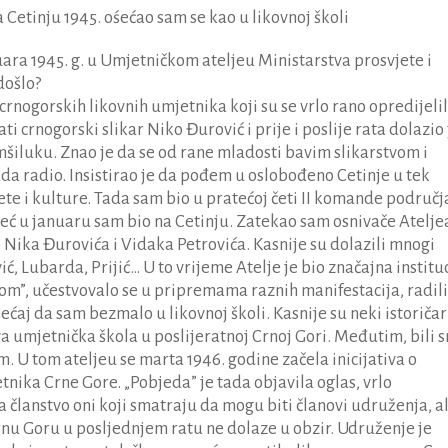
a Cetinju 1945. ośećao sam se kao u likovnoj školi
nuara 1945. g. u Umjetničkom ateljeu Ministarstva prosvjete i
došlo?
crnogorskih likovnih umjetnika koji su se vrlo rano opredijelil
i crnogorski slikar Niko Đurović i prije i poslije rata dolazio 
mšiluku. Znao je da se od rane mladosti bavim slikarstvom i
ada radio. Insistirao je da pođem u oslobođeno Cetinje u tek
te i kulture. Tada sam bio u pratećoj četi II komande područja
eć u januaru sam bio na Cetinju. Zatekao sam osnivače Atelje
 Nika Đurovića i Vidaka Petrovića. Kasnije su dolazili mnogi
ć, Lubarda, Prijić… U to vrijeme Atelje je bio značajna institu
om”, učestvovalo se u pripremama raznih manifestacija, radili
śećaj da sam bezmalo u likovnoj školi. Kasnije su neki istoričar
va umjetnička škola u poslijeratnoj Crnoj Gori. Međutim, bili 
m. U tom ateljeu se marta 1946. godine začela inicijativa o
nika Crne Gore. „Pobjeda” je tada objavila oglas, vrlo
a članstvo oni koji smatraju da mogu biti članovi udruženja, al
i Crnu Goru u posljednjem ratu ne dolaze u obzir. Udruženje je