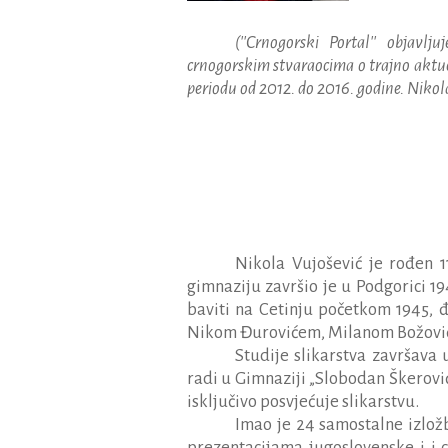
(''
Crnogorski
Portal
''
objavljuj
crnogorskim
stvaraocima
o
trajno
aktu
periodu
od
2012.
do
2016.
godine.
Nikola
Nikola Vujošević je rođen 
gimnaziju završio je u Podgorici 1
baviti na Cetinju početkom 1945, đ
Nikom Đurovićem, Milanom Božović
Studije slikarstva završava 
radi u Gimnaziji „Slobodan Škerović
isključivo posvjećuje slikarstvu.
Imao je 24 samostalne izložb
prezentacijama jugoslovenske i i 