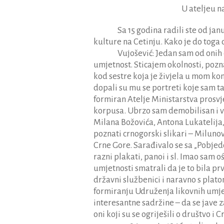
U ateljeu n
Sa 15 godina radili ste od ja
kulture na Cetinju. Kako je do toga 
Vujošević: Jedan sam od onih 
umjetnost. Sticajem okolnosti, poznat
kod sestre koja je živjela u mom ko
dopali su mu se portreti koje sam t
formiran Atelje Ministarstva prosvje
korpusa. Ubrzo sam demobilisan i v
Milana Božovića, Antona Lukatelija,
poznati crnogorski slikari – Milunovi
Crne Gore. Sarađivalo se sa „Pobjed
razni plakati, panoi i sl. Imao sam o
umjetnosti smatrali da je to bila pr
državni službenici i naravno s plato
formiranju Udruženja likovnih umjet
interesantne sadržine – da se jave z
oni koji su se ogriješili o društvo 