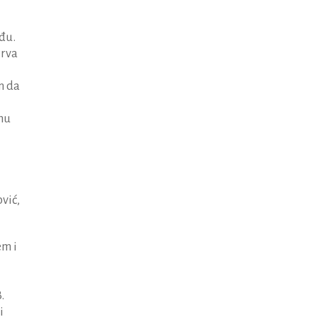
đu.
Prva
n da
mu
vić,
em i
.
i