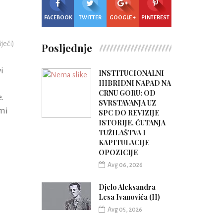
FACEBOOK
TWITTER
GOOGLE +
PINTEREST
iječi)
Posljednje
i
INSTITUCIONALNI
HIBRIDNI NAPAD NA
CRNU GORU: OD
e.
SVRSTAVANJA UZ
 mi
SPC DO REVIZIJE
ISTORIJE, ĆUTANJA
TUŽILAŠTVA I
KAPITULACIJE
OPOZICIJE
Avg 06, 2026
Djelo Aleksandra
Lesa Ivanovića (II)
Avg 05, 2026