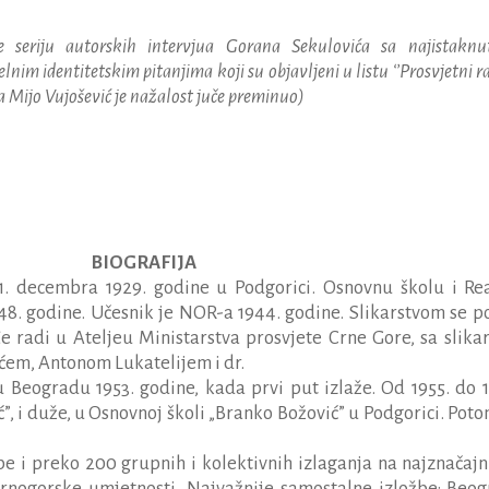
e
seriju
autorskih
intervjua
Gorana
Sekulovi
ć
a
sa
najistaknu
elnim
identitetskim
pitanjima
koji
su
objavljeni
u
listu
‘’
Prosvjetni
r
 Mijo Vujošević
je nažalost juče preminuo
)
BIOGRAFIJA
11. decembra 1929. godine u Podgorici. Osnovnu školu i Re
948. godine. Učesnik je NOR-a 1944. godine. Slikarstvom se p
e radi u Ateljeu Ministarstva prosvjete Crne Gore, sa slika
em, Antonom Lukatelijem i dr.
u Beogradu 1953. godine, kada prvi put izlaže. Od 1955. do 1
”, i duže, u Osnovnoj školi „Branko Božović” u Podgorici. Poto
e i preko 200 grupnih i kolektivnih izlaganja na najznačajn
crnogorske umjetnosti. Najvažnije samostalne izložbe: Beog