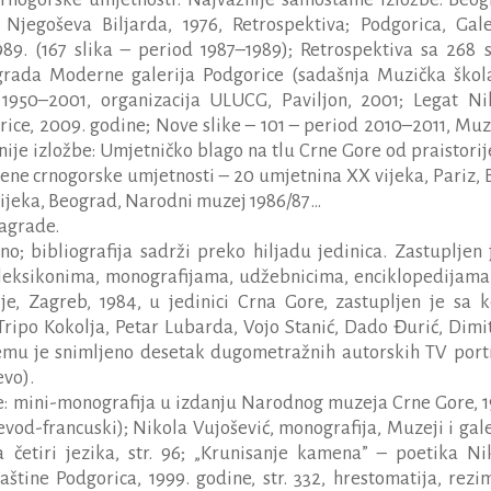
, Njegoševa Biljarda, 1976, Retrospektiva; Podgorica, Gale
989. (167 slika – period 1987–1989); Retrospektiva sa 268 s
rada Moderne galerija Podgorice (sadašnja Muzička škola
 1950–2001, organizacija ULUCG, Paviljon, 2001; Legat Ni
rice, 2009. godine; Nove slike – 101 – period 2010–2011, Muze
nije izložbe: Umjetničko blago na tlu Crne Gore od praistorij
ene crnogorske umjetnosti – 20 umjetnina XX vijeka, Pariz, B
vijeka, Beograd, Narodni muzej 1986/87…
nagrade.
o; bibliografija sadrži preko hiljadu jedinica. Zastupljen 
leksikonima, monografijama, udžebnicima, enciklopedijama 
ije, Zagreb, 1984, u jedinici Crna Gore, zastupljen je sa k
ripo Kokolja, Petar Lubarda, Vojo Stanić, Dado Đurić, Dimit
 njemu je snimljeno desetak dugometražnih autorskih TV port
evo).
e: mini-monografija u izdanju Narodnog muzeja Crne Gore, 1
evod-francuski); Nikola Vujošević, monografija, Muzeji i gale
a četiri jezika, str. 96; „Krunisanje kamena” – poetika Ni
štine Podgorica, 1999. godine, str. 332, hrestomatija, rezi