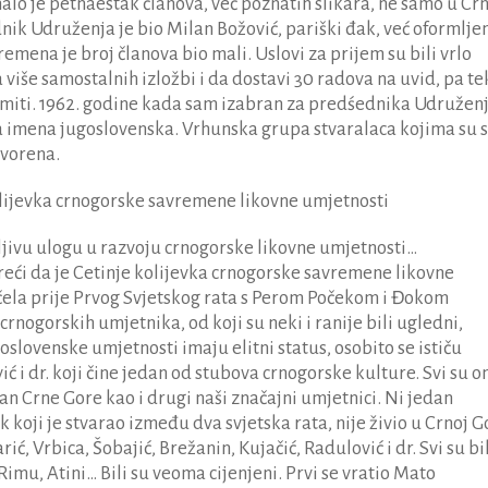
alo je petnaestak članova, već poznatih slikara, ne samo u Cr
ednik Udruženja je bio Milan Božović, pariški đak, već oformljen
mena je broj članova bio mali. Uslovi za prijem su bili vrlo
više samostalnih izložbi i da dostavi 30 radova na uvid, pa te
rimiti. 1962. godine kada sam izabran za predśednika Udružen
bila imena jugoslovenska. Vrhunska grupa stvaralaca kojima su 
tvorena.
olijevka crnogorske savremene likovne umjetnosti
rljivu ulogu u razvoju crnogorske likovne umjetnosti…
reći da je Cetinje kolijevka crnogorske savremene likovne
čela prije Prvog Svjetskog rata s Perom Počekom i Đokom
crnogorskih umjetnika, od koji su neki i ranije bili ugledni,
goslovenske umjetnosti imaju elitni status, osobito se ističu
ć i dr. koji čine jedan od stubova crnogorske kulture. Svi su o
van Crne Gore kao i drugi naši značajni umjetnici. Ni jedan
 koji je stvarao između dva svjetska rata, nije živio u Crnoj Go
ić, Vrbica, Šobajić, Brežanin, Kujačić, Radulović i dr. Svi su bi
imu, Atini… Bili su veoma cijenjeni. Prvi se vratio Mato