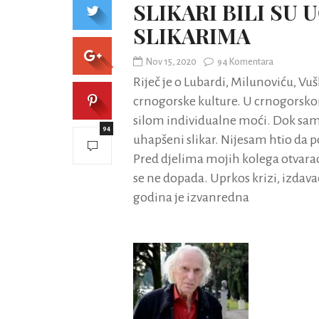
SLIKARI BILI SU
SLIKARIMA
Nov 15, 2020
94 Komentara
Riječ je o Lubardi, Milunoviću, Vuš
crnogorske kulture. U crnogorskom
silom individualne moći. Dok sam
94
uhapšeni slikar. Nijesam htio da
Pred djelima mojih kolega otvarao 
se ne dopada. Uprkos krizi, izdava
godina je izvanredna