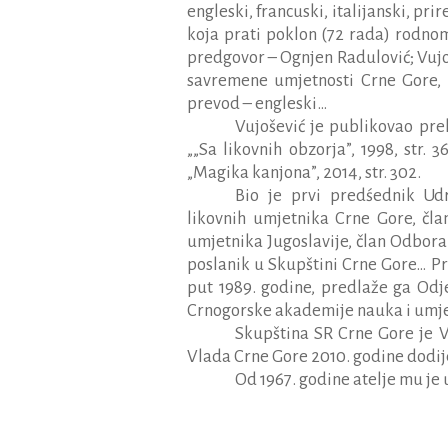
engleski, francuski, italijanski, pr
koja prati poklon (72 rada) rodnom
predgovor – Ognjen Radulović; Vujoš
savremene umjetnosti Crne Gore, 2
prevod – engleski…
Vujošević je publikovao prek
„„Sa likovnih obzorja”, 1998, str.
„Magika kanjona”, 2014, str. 302.
Bio je prvi predśednik Ud
likovnih umjetnika Crne Gore, čla
umjetnika Jugoslavije, član Odbor
poslanik u Skupštini Crne Gore… P
put 1989. godine, predlaže ga Odj
Crnogorske akademije nauka i umje
Skupština SR Crne Gore je V
Vlada Crne Gore 2010. godine dodijel
Od 1967. godine atelje mu je