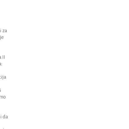
i za
je
 II
a:
cija
i
smo
i da