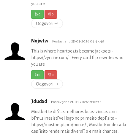
you are .
👍
0
👎
0
Odgovori ⇾
Nxjwtw
Postavljeno 25-03-2026 04:47:49
This is where heartbeats become jackpots -
https://zyrzine.com/ , Every card flip rewrites who
you are .
👍
0
👎
0
Odgovori ⇾
Jdudxd
Postavljeno 21-03-2026 19:02:16
Mostbet te dГЎ as melhores boas-vindas com
bГґnus irresistГ­vel logo no primeiro depГіsito -
https://mostbetpt.pro/bonus/ , Mostbet: onde cada
depГіsito rende mais diversГЈo e mais chances .