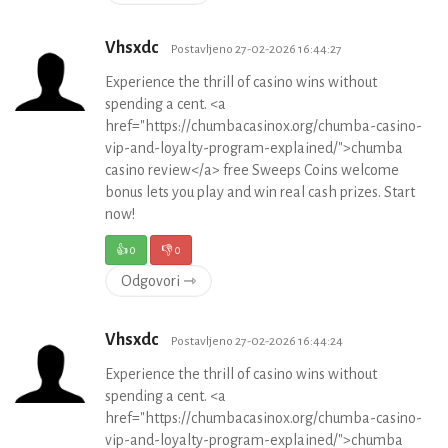
Vhsxdc
Postavljeno 27-02-2026 16:44:27
Experience the thrill of casino wins without
spending a cent. <a
href="https://chumbacasinox.org/chumba-casino-
vip-and-loyalty-program-explained/">chumba
casino review</a> free Sweeps Coins welcome
bonus lets you play and win real cash prizes. Start
now!
👍
0
👎
0
Odgovori ⇾
Vhsxdc
Postavljeno 27-02-2026 16:44:24
Experience the thrill of casino wins without
spending a cent. <a
href="https://chumbacasinox.org/chumba-casino-
vip-and-loyalty-program-explained/">chumba