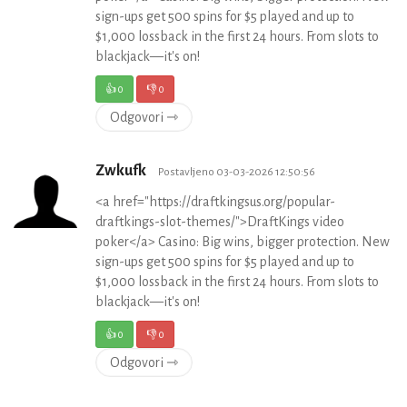
sign-ups get 500 spins for $5 played and up to
$1,000 lossback in the first 24 hours. From slots to
blackjack—it's on!
👍
0
👎
0
Odgovori ⇾
Zwkufk
Postavljeno 03-03-2026 12:50:56
<a href="https://draftkingsus.org/popular-
draftkings-slot-themes/">DraftKings video
poker</a> Casino: Big wins, bigger protection. New
sign-ups get 500 spins for $5 played and up to
$1,000 lossback in the first 24 hours. From slots to
blackjack—it's on!
👍
0
👎
0
Odgovori ⇾