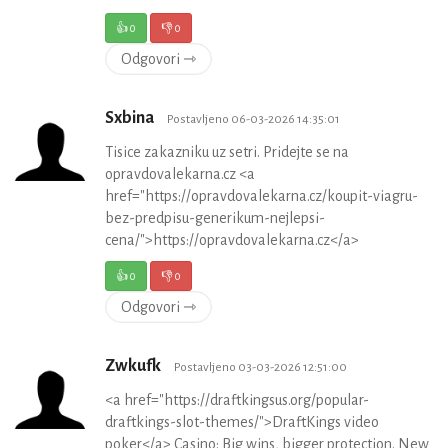
👍
0
👎
0
Odgovori ⇾
Sxbina
Postavljeno 06-03-2026 14:35:01
Tisice zakazniku uz setri. Pridejte se na
opravdovalekarna.cz <a
href="https://opravdovalekarna.cz/koupit-viagru-
bez-predpisu-generikum-nejlepsi-
cena/">https://opravdovalekarna.cz</a>
👍
0
👎
0
Odgovori ⇾
Zwkufk
Postavljeno 03-03-2026 12:51:00
<a href="https://draftkingsus.org/popular-
draftkings-slot-themes/">DraftKings video
poker</a> Casino: Big wins, bigger protection. New