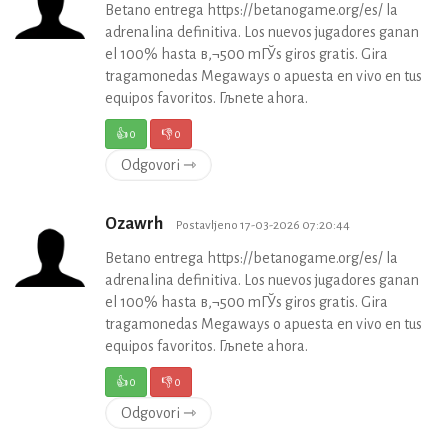
Betano entrega https://betanogame.org/es/ la
adrenalina definitiva. Los nuevos jugadores ganan
el 100% hasta в‚¬500 mГЎs giros gratis. Gira
tragamonedas Megaways o apuesta en vivo en tus
equipos favoritos. Гљnete ahora.
👍
0
👎
0
Odgovori ⇾
Ozawrh
Postavljeno 17-03-2026 07:20:44
Betano entrega https://betanogame.org/es/ la
adrenalina definitiva. Los nuevos jugadores ganan
el 100% hasta в‚¬500 mГЎs giros gratis. Gira
tragamonedas Megaways o apuesta en vivo en tus
equipos favoritos. Гљnete ahora.
👍
0
👎
0
Odgovori ⇾