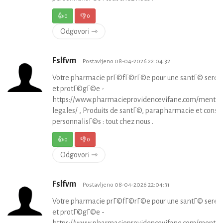
👍
0
👎
0
Odgovori ⇾
Fslfvm
Postavljeno 08-04-2026 22:04:32
Votre pharmacie prГ©fГ©rГ©e pour une santГ© serei
et protГ©gГ©e -
https://www.pharmacieprovidencevifane.com/mentio
legales/ , Produits de santГ©, parapharmacie et consei
personnalisГ©s : tout chez nous .
👍
0
👎
0
Odgovori ⇾
Fslfvm
Postavljeno 08-04-2026 22:04:31
Votre pharmacie prГ©fГ©rГ©e pour une santГ© serei
et protГ©gГ©e -
https://www.pharmacieprovidencevifane.com/mentio