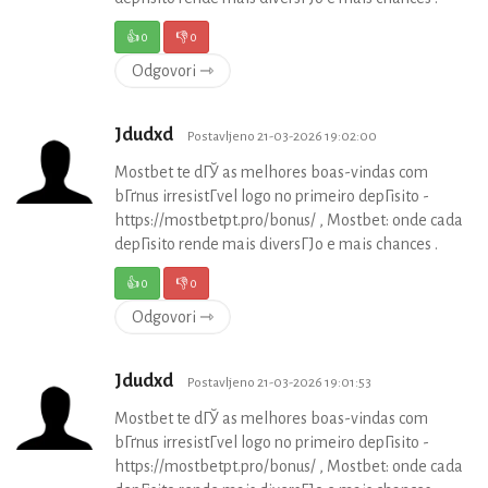
👍
0
👎
0
Odgovori ⇾
Jdudxd
Postavljeno 21-03-2026 19:02:00
Mostbet te dГЎ as melhores boas-vindas com
bГґnus irresistГ­vel logo no primeiro depГіsito -
https://mostbetpt.pro/bonus/ , Mostbet: onde cada
depГіsito rende mais diversГЈo e mais chances .
👍
0
👎
0
Odgovori ⇾
Jdudxd
Postavljeno 21-03-2026 19:01:53
Mostbet te dГЎ as melhores boas-vindas com
bГґnus irresistГ­vel logo no primeiro depГіsito -
https://mostbetpt.pro/bonus/ , Mostbet: onde cada