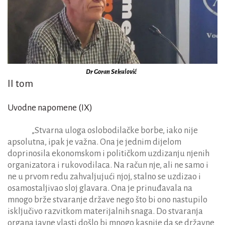
Dr Goran Sekulović
II tom
Uvodne napomene (IX)
„Stvarna uloga oslobodilačke borbe, iako nije
apsolutna, ipak je važna. Ona je jednim dijelom
doprinosila ekonomskom i političkom uzdizanju njenih
organizatora i rukovodilaca. Na račun nje, ali ne samo i
ne u prvom redu zahvaljujući njoj, stalno se uzdizao i
osamostaljivao sloj glavara. Ona je prinuđavala na
mnogo brže stvaranje države nego što bi ono nastupilo
isključivo razvitkom materijalnih snaga. Do stvaranja
organa javne vlasti došlo bi mnogo kasnije da se državne