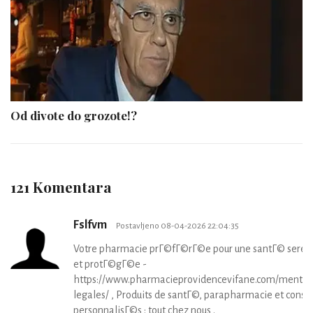
Od divote do grozote!?
121 Komentara
Fslfvm
Postavljeno 08-04-2026 22:04:35
Votre pharmacie prГ©fГ©rГ©e pour une santГ© serei
et protГ©gГ©e -
https://www.pharmacieprovidencevifane.com/mentio
legales/ , Produits de santГ©, parapharmacie et consei
personnalisГ©s : tout chez nous .