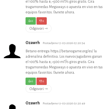
el 100% hasta в‚¬500 mГЎs giros gratis. Gira
tragamonedas Megaways o apuesta en vivo en tus
equipos favoritos. Гљnete ahora.
👍
0
👎
0
Odgovori ⇾
Ozawrh
Postavljeno 17-03-2026 07:20:54
Betano entrega https://betanogame.org/es/ la
adrenalina definitiva. Los nuevos jugadores ganan
el 100% hasta в‚¬500 mГЎs giros gratis. Gira
tragamonedas Megaways o apuesta en vivo en tus
equipos favoritos. Гљnete ahora.
👍
0
👎
0
Odgovori ⇾
Ozawrh
Postavljeno 17-03-2026 07:20:49