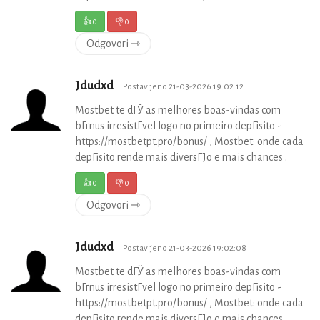
👍
0
👎
0
Odgovori ⇾
Jdudxd
Postavljeno 21-03-2026 19:02:12
Mostbet te dГЎ as melhores boas-vindas com
bГґnus irresistГ­vel logo no primeiro depГіsito -
https://mostbetpt.pro/bonus/ , Mostbet: onde cada
depГіsito rende mais diversГЈo e mais chances .
👍
0
👎
0
Odgovori ⇾
Jdudxd
Postavljeno 21-03-2026 19:02:08
Mostbet te dГЎ as melhores boas-vindas com
bГґnus irresistГ­vel logo no primeiro depГіsito -
https://mostbetpt.pro/bonus/ , Mostbet: onde cada
depГіsito rende mais diversГЈo e mais chances .