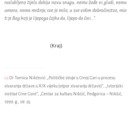
raslabljeno tijelo dobija novu snagu, nema žeđe ni gladi, nema
umora, nema mržnje, sve je milo, u sve vidim dobročinstvo, mio
ti je Bog koji je lijepoga čojka da, lijepo da čini…”.
(Kraj)
Dr Tomica Nikčević: „Političke struje u Crnoj Gori u procesu
[1]
stvaranja države u XIX vijeku (otpor stvaranju države)”, „Istorijski
institut Crne Gore”, „Centar za kulturu Nikšić, Podgorica – Nikšić,
1999. g., str. 25