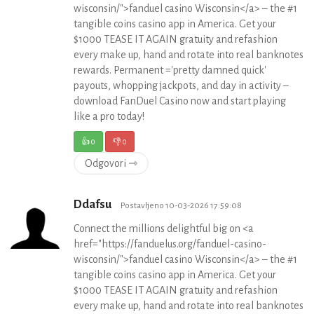
wisconsin/">fanduel casino Wisconsin</a> – the #1
tangible coins casino app in America. Get your
$1000 TEASE IT AGAIN gratuity and refashion
every make up, hand and rotate into real banknotes
rewards. Permanent ='pretty damned quick'
payouts, whopping jackpots, and day in activity –
download FanDuel Casino now and start playing
like a pro today!
👍
0
👎
0
Odgovori ⇾
Ddafsu
Postavljeno 10-03-2026 17:59:08
Connect the millions delightful big on <a
href="https://fanduelus.org/fanduel-casino-
wisconsin/">fanduel casino Wisconsin</a> – the #1
tangible coins casino app in America. Get your
$1000 TEASE IT AGAIN gratuity and refashion
every make up, hand and rotate into real banknotes