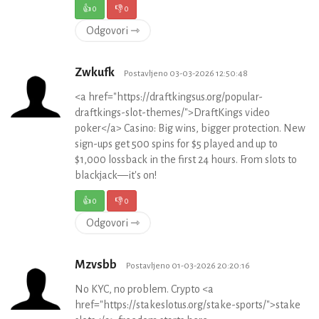
👍
0
👎
0
Odgovori ⇾
Zwkufk
Postavljeno 03-03-2026 12:50:48
<a href="https://draftkingsus.org/popular-
draftkings-slot-themes/">DraftKings video
poker</a> Casino: Big wins, bigger protection. New
sign-ups get 500 spins for $5 played and up to
$1,000 lossback in the first 24 hours. From slots to
blackjack—it's on!
👍
0
👎
0
Odgovori ⇾
Mzvsbb
Postavljeno 01-03-2026 20:20:16
No KYC, no problem. Crypto <a
href="https://stakeslotus.org/stake-sports/">stake