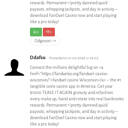
rewards. Permanent ='pretty damned quick'
payouts, whopping jackpots, and day in activity –
download FanDuel Casino now and start playing
like a pro today!
👍
0
👎
0
Odgovori ⇾
Ddafsu
Postavljeno 10-03-2026 17:59:03
Connect the millions delightful big on <a
href="https://fanduelus.org/fanduel-casino-
wisconsin/">fanduel casino Wisconsin</a> – the #1
tangible coins casino app in America. Get your
$1000 TEASE IT AGAIN gratuity and refashion
every make up, hand and rotate into real banknotes
rewards. Permanent ='pretty damned quick'
payouts, whopping jackpots, and day in activity –
download FanDuel Casino now and start playing
like a pro today!