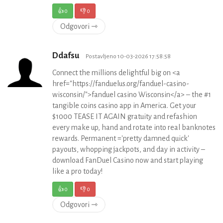
👍
0
👎
0
Odgovori ⇾
Ddafsu
Postavljeno 10-03-2026 17:58:58
Connect the millions delightful big on <a
href="https://fanduelus.org/fanduel-casino-
wisconsin/">fanduel casino Wisconsin</a> – the #1
tangible coins casino app in America. Get your
$1000 TEASE IT AGAIN gratuity and refashion
every make up, hand and rotate into real banknotes
rewards. Permanent ='pretty damned quick'
payouts, whopping jackpots, and day in activity –
download FanDuel Casino now and start playing
like a pro today!
👍
0
👎
0
Odgovori ⇾