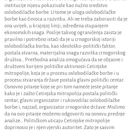
institucije nijesu pokazivale kao nužno sredstvo
oslobodilačke borbe. U tome je uloga oslobodilačke
borbe kao činioca u razvitku. Ali ne treba zaboraviti da je
ona uvijek, u krajnjoj liniji, određena stupanjem
ekonomskih snaga. Poslije takvog ograničenja zaista je
pravilno i potrebno istaći da je u crnogorskoj istoriji
oslobodilačka borba, kao ideološko-politički faktor,
postala stvarna, materijalna snaga razvitka crnogorskog
društva… Prethodna analiza omogućava da se objasne i
društveni korijeni političke aktivnosti Cetinjske
mitropolije, koja je u procesu oslobodilačke borbe i u
procesu stvaranja države postala glavni politički centar.
Osnovno pitanje koje se pri tom nameće jeste pitanje
kako je i zašto Cetinjska mitropolija postala politički
centar, glavni organizator i rukovodilac oslobodilačke
borbe i, najzad, organizator crnogorske države. Mislimo
da na ovo pitanje možemo odgovoriti na osnovu prednje
analize… Političkom uticaju Cetinjske mitropolije
doprinosio je i njen vjerski autoritet. Zato je sasvim