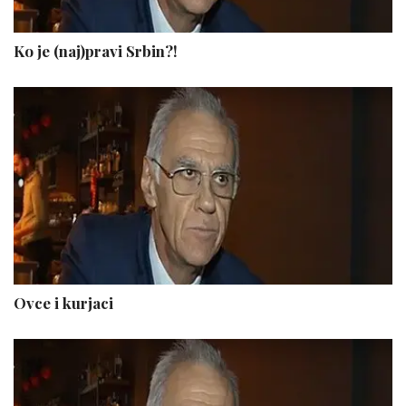
Ko je (naj)pravi Srbin?!
Ovce i kurjaci