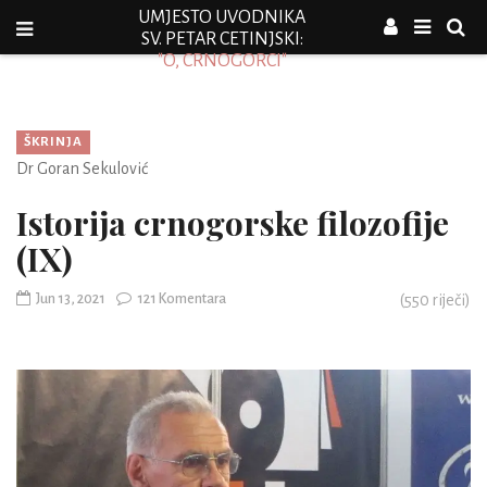
UMJESTO UVODNIKA
SV. PETAR CETINJSKI:
"O, CRNOGORCI"
ŠKRINJA
Dr Goran Sekulović
Istorija crnogorske filozofije
(IX)
Jun 13, 2021
121 Komentara
(
550
riječi)