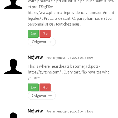
Votre pharmacie prГ©fГ©rГ©e pour une santГ© serei
et protГ©gГ©e -
https://www.pharmacieprovidencevifane.com/mentio
legales/ , Produits de santГ©, parapharmacie et consei
personnalisГ©s : tout chez nous .
👍
0
👎
0
Odgovori ⇾
Nxjwtw
Postavljeno 25-03-2026 04:48:09
This is where heartbeats become jackpots -
https://zyrzine.com/ , Every card flip rewrites who
you are .
👍
0
👎
0
Odgovori ⇾
Nxjwtw
Postavljeno 25-03-2026 04:48:04