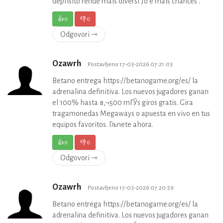
depГіsito rende mais diversГЈo e mais chances .
👍
0
👎
0
Odgovori ⇾
Ozawrh
Postavljeno 17-03-2026 07:21:03
Betano entrega https://betanogame.org/es/ la
adrenalina definitiva. Los nuevos jugadores ganan
el 100% hasta в‚¬500 mГЎs giros gratis. Gira
tragamonedas Megaways o apuesta en vivo en tus
equipos favoritos. Гљnete ahora.
👍
0
👎
0
Odgovori ⇾
Ozawrh
Postavljeno 17-03-2026 07:20:59
Betano entrega https://betanogame.org/es/ la
adrenalina definitiva. Los nuevos jugadores ganan