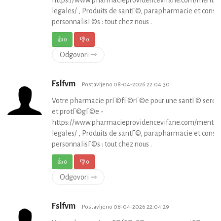
legales/ , Produits de santГ©, parapharmacie et consei
personnalisГ©s : tout chez nous .
👍
0
👎
0
Odgovori ⇾
Fslfvm
Postavljeno 08-04-2026 22:04:30
Votre pharmacie prГ©fГ©rГ©e pour une santГ© serei
et protГ©gГ©e -
https://www.pharmacieprovidencevifane.com/mentio
legales/ , Produits de santГ©, parapharmacie et consei
personnalisГ©s : tout chez nous .
👍
0
👎
0
Odgovori ⇾
Fslfvm
Postavljeno 08-04-2026 22:04:29