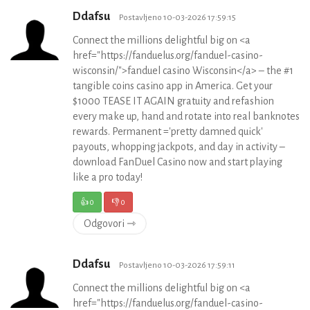
Ddafsu
Postavljeno 10-03-2026 17:59:15
Connect the millions delightful big on <a
href="https://fanduelus.org/fanduel-casino-
wisconsin/">fanduel casino Wisconsin</a> – the #1
tangible coins casino app in America. Get your
$1000 TEASE IT AGAIN gratuity and refashion
every make up, hand and rotate into real banknotes
rewards. Permanent ='pretty damned quick'
payouts, whopping jackpots, and day in activity –
download FanDuel Casino now and start playing
like a pro today!
👍
0
👎
0
Odgovori ⇾
Ddafsu
Postavljeno 10-03-2026 17:59:11
Connect the millions delightful big on <a
href="https://fanduelus.org/fanduel-casino-