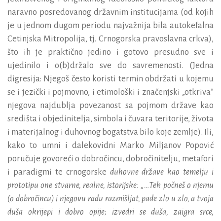
naravno posredovanog državnim institucijama (od kojih
je u jednom dugom periodu najvažnija bila autokefalna
Cetinjska Mitropolija, tj. Crnogorska pravoslavna crkva),
što ih je praktično jedino i gotovo presudno sve i
ujedinilo i o(b)držalo sve do savremenosti. (Jedna
digresija: Njegoš često koristi termin obdržati u kojemu
se i jezički i pojmovno, i etimološki i značenjski „otkriva”
njegova najdublja povezanost sa pojmom države kao
središta i objedinitelja, simbola i čuvara teritorije, života
i materijalnog i duhovnog bogatstva bilo koje zemlje). Ili,
kako to umni i dalekovidni Marko Miljanov Popović
poručuje govoreći o dobročincu, dobročinitelju, metafori
i paradigmi te crnogorske
duhovne države kao temelju i
prototipu one stvarne, realne, istorijske:
„…Tek počneš o njemu
(o dobročincu) i njegovu radu razmišljat, pade zlo u zlo, a tvoja
duša okrijepi i dobro opije; izvedri se duša, zaigra srce,