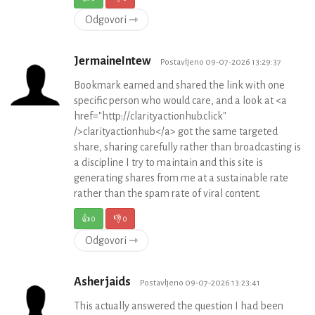
Odgovori ⇾
JermaineIntew
Postavljeno 09-07-2026 13:29:37
Bookmark earned and shared the link with one
specific person who would care, and a look at <a
href="http://clarityactionhub.click"
/>clarityactionhub</a> got the same targeted
share, sharing carefully rather than broadcasting is
a discipline I try to maintain and this site is
generating shares from me at a sustainable rate
rather than the spam rate of viral content.
👍
0
👎
0
Odgovori ⇾
Asherjaids
Postavljeno 09-07-2026 13:23:41
This actually answered the question I had been