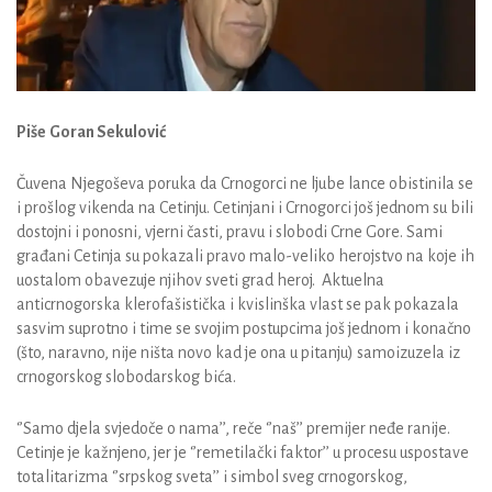
Piše
Goran Sekulović
Čuvena Njegoševa poruka da Crnogorci ne ljube lance obistinila se
i prošlog vikenda na Cetinju. Cetinjani i Crnogorci još jednom su bili
dostojni i ponosni, vjerni časti, pravu i slobodi Crne Gore. Sami
građani Cetinja su pokazali pravo malo-veliko herojstvo na koje ih
uostalom obavezuje njihov sveti grad heroj. Aktuelna
anticrnogorska klerofašistička i kvislinška vlast se pak pokazala
sasvim suprotno i time se svojim postupcima još jednom i konačno
(što, naravno, nije ništa novo kad je ona u pitanju) samoizuzela iz
crnogorskog slobodarskog bića.
‘’Samo djela svjedoče o nama’’, reče ‘’naš’’ premijer neđe ranije.
Cetinje je kažnjeno, jer je ‘’remetilački faktor’’ u procesu uspostave
totalitarizma ‘’srpskog sveta’’ i simbol sveg crnogorskog,