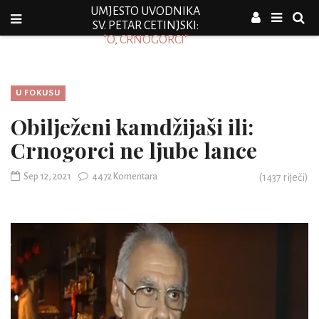
UMJESTO UVODNIKA
SV. PETAR CETINJSKI:
"O, CRNOGORCI"
U FOKUSU
Obilježeni kamdžijaši ili:
Crnogorci ne ljube lance
Sep 12, 2021
4472 Komentara
(
1437
riječi)