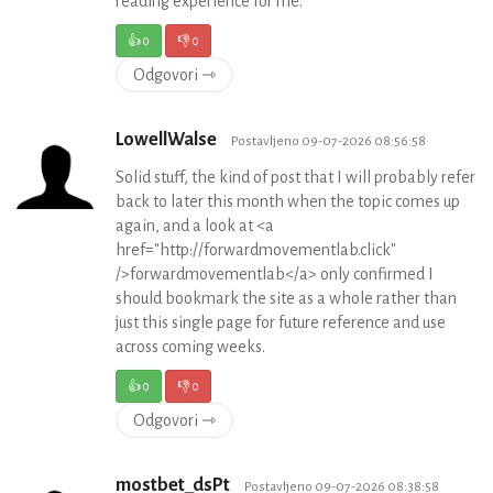
reading experience for me.
👍
0
👎
0
Odgovori ⇾
LowellWalse
Postavljeno 09-07-2026 08:56:58
Solid stuff, the kind of post that I will probably refer
back to later this month when the topic comes up
again, and a look at <a
href="http://forwardmovementlab.click"
/>forwardmovementlab</a> only confirmed I
should bookmark the site as a whole rather than
just this single page for future reference and use
across coming weeks.
👍
0
👎
0
Odgovori ⇾
mostbet_dsPt
Postavljeno 09-07-2026 08:38:58