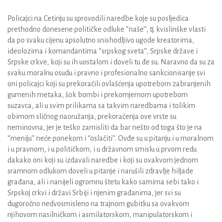
Policajci na Cetinju su sprovodili naredbe koje su posljedica
prethodno donesene političke odluke ‘’naše’’, tj. kvislinške vlasti
da po svaku cijenu apsolutno snishodljivo ugode kreatorima,
ideolozima i komandantima ‘’srpskog sveta’’, Srpske države i
Srpske crkve, koji su ih uostalom i doveli tu đe su. Naravno da su za
svaku moralnu osudu i pravno i profesionalno sankcionisanje svi
oni policajci koji su prekoračili ovlašćenja upotrebom zabranjenih
gumenih metaka, šok bombi i prekomjernom upotrebom
suzavca, ali u svim prilikama sa takvim naredbama i tolikim
obimom sličnog naoružanja, prekoračenja ove vrste su
neminovna, jer je teško zamisliti da bar nešto od toga što je na
‘’meniju’’ neće ponekom i ‘’oslačiti’’. Ovđe su u pitanju i u moralnom
i u pravnom, i u političkom, i u državnom smislu u prvom redu
dakako oni koji su izdavali naredbe i koji su ovakvom jednom
sramnom odlukom doveli u pitanje i narušili zdravlje hiljade
građana, ali i nanijeli ogromnu štetu kako samima sebi tako i
Srpskoj crkvi i državi Srbiji i njenim građanima, jer svi su
dugoročno nedvosmisleno na trajnom gubitku sa ovakvom
njihovom nasilničkom i asmilatorskom, manipulatorskom i