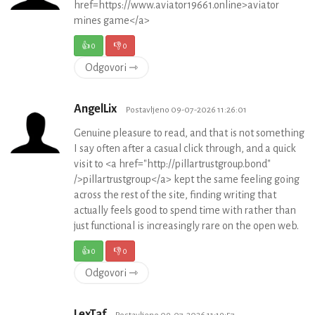
href=https://www.aviator19661.online>aviator
mines game</a>
👍
0
👎
0
Odgovori ⇾
AngelLix
Postavljeno 09-07-2026 11:26:01
Genuine pleasure to read, and that is not something
I say often after a casual click through, and a quick
visit to <a href="http://pillartrustgroup.bond"
/>pillartrustgroup</a> kept the same feeling going
across the rest of the site, finding writing that
actually feels good to spend time with rather than
just functional is increasingly rare on the open web.
👍
0
👎
0
Odgovori ⇾
LexTaf