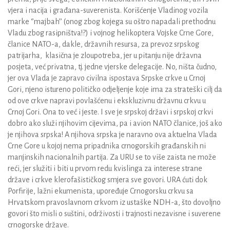
vjera i nacija i građana-suverenista. Korišćenje Vladinog vozila
marke ‘’majbah’’ (onog zbog kojega su oštro napadali prethodnu
Vladu zbog rasipništva!?) i vojnog helikoptera Vojske Crne Gore,
članice NATO-a, dakle, državnih resursa, za prevoz srpskog
patrijarha, klasična je zloupotreba, jer u pitanju nije državna
posjeta, već privatna, tj. jedne vjerske delegacije. No, ništa čudno,
jer ova Vlada je zapravo civilna ispostava Srpske crkve u Crnoj
Gori, njeno istureno političko odjeljenje koje ima za strateški cilj da
od ove crkve napravi povlašćenu i ekskluzivnu državnu crkvu u
Crnoj Gori. Ona to već i jeste. I sve je srpskoj državi i srpskoj crkvi
dobro ako služi njihovim cijevima, pa i avion NATO članice, još ako
je njihova srpska! A njihova srpska je naravno ova aktuelna Vlada
Crne Gore u kojoj nema pripadnika crnogorskih građanskih ni
manjinskih nacionalnih partija. Za URU se to više zaista ne može
reći, jer služiti i biti u prvom redu kvislinga za interese strane
države i crkve klerofašističkog smjera sve govori. URA ćuti dok
Porfirije, lažni ekumenista, upoređuje Crnogorsku crkvu sa
Hrvatskom pravoslavnom crkvom iz ustaške NDH-a, što dovoljno
govori što misli o suštini, održivosti i trajnosti nezavisne i suverene
crnogorske države.