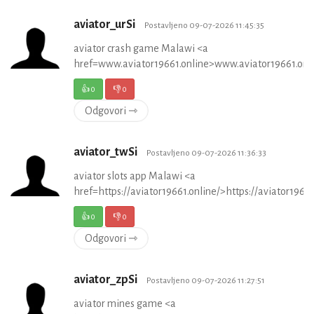
aviator_urSi
Postavljeno 09-07-2026 11:45:35
aviator crash game Malawi <a
href=www.aviator19661.online>www.aviator19661.onl
👍
0
👎
0
Odgovori ⇾
aviator_twSi
Postavljeno 09-07-2026 11:36:33
aviator slots app Malawi <a
href=https://aviator19661.online/>https://aviator1966
👍
0
👎
0
Odgovori ⇾
aviator_zpSi
Postavljeno 09-07-2026 11:27:51
aviator mines game <a