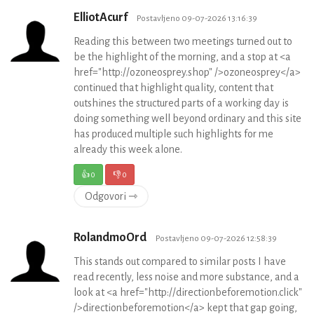
ElliotAcurf
Postavljeno 09-07-2026 13:16:39
Reading this between two meetings turned out to
be the highlight of the morning, and a stop at <a
href="http://ozoneosprey.shop" />ozoneosprey</a>
continued that highlight quality, content that
outshines the structured parts of a working day is
doing something well beyond ordinary and this site
has produced multiple such highlights for me
already this week alone.
👍
0
👎
0
Odgovori ⇾
RolandmoOrd
Postavljeno 09-07-2026 12:58:39
This stands out compared to similar posts I have
read recently, less noise and more substance, and a
look at <a href="http://directionbeforemotion.click"
/>directionbeforemotion</a> kept that gap going,