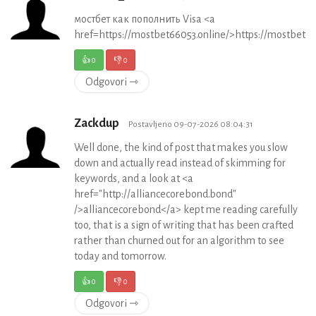
мостбет как пополнить Visa <a
href=https://mostbet66053.online/>https://mostbet66
👍
0
👎
0
Odgovori ⇾
Zackdup
Postavljeno 09-07-2026 08:04:31
Well done, the kind of post that makes you slow
down and actually read instead of skimming for
keywords, and a look at <a
href="http://alliancecorebond.bond"
/>alliancecorebond</a> kept me reading carefully
too, that is a sign of writing that has been crafted
rather than churned out for an algorithm to see
today and tomorrow.
👍
0
👎
0
Odgovori ⇾