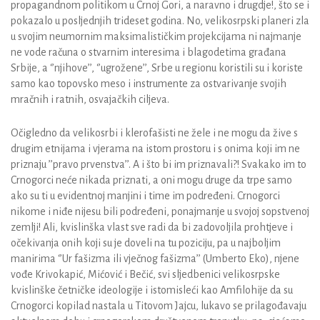
propagandnom politikom u Crnoj Gori, a naravno i drugdje!, što se i
pokazalo u posljednjih trideset godina. No, velikosrpski planeri zla
u svojim neumornim maksimalističkim projekcijama ni najmanje
ne vode računa o stvarnim interesima i blagodetima građana
Srbije, a ‘’njihove’’, ‘’ugrožene’’, Srbe u regionu koristili su i koriste
samo kao topovsko meso i instrumente za ostvarivanje svojih
mračnih i ratnih, osvajačkih ciljeva.
Očigledno da velikosrbi i klerofašisti ne žele i ne mogu da žive s
drugim etnijama i vjerama na istom prostoru i s onima koji im ne
priznaju ’’pravo prvenstva’’. A i što bi im priznavali?! Svakako im to
Crnogorci neće nikada priznati, a oni mogu druge da trpe samo
ako su ti u evidentnoj manjini i time im podređeni. Crnogorci
nikome i niđe nijesu bili podređeni, ponajmanje u svojoj sopstvenoj
zemlji! Ali, kvislinška vlast sve radi da bi zadovoljila prohtjeve i
očekivanja onih koji su je doveli na tu poziciju, pa u najboljim
manirima ‘’Ur fašizma ili vječnog fašizma’’ (Umberto Eko), njene
vođe Krivokapić, Mićović i Bečić, svi sljedbenici velikosrpske
kvislinške četničke ideologije i istomisleći kao Amfilohije da su
Crnogorci kopilad nastala u Titovom Jajcu, lukavo se prilagođavaju