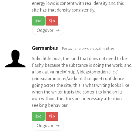
energy lows is content with real density and this
site has that density consistently.
👍
0
👎
0
Odgovori ⇾
Germanbus
Postavljeno 09-07-2026 13:18:39
Solid little post, the kind that does not need to be
flashy because the substance is doing the work, and
a look at <a href="http://ideastomotion.click"
/>ideastomotion</a> kept that quiet confidence
going across the site, this is what writing looks like
when the writer trusts the content to land on its
own without theatrics or unnecessary attention
seeking behaviour.
👍
0
👎
0
Odgovori ⇾