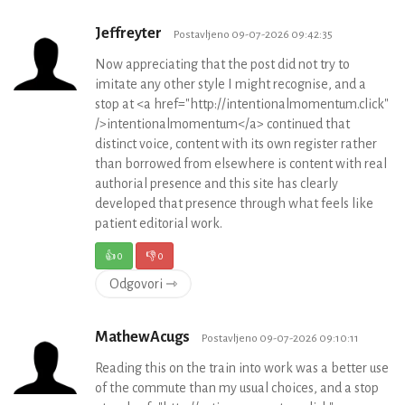
Jeffreyter
Postavljeno 09-07-2026 09:42:35
Now appreciating that the post did not try to
imitate any other style I might recognise, and a
stop at <a href="http://intentionalmomentum.click"
/>intentionalmomentum</a> continued that
distinct voice, content with its own register rather
than borrowed from elsewhere is content with real
authorial presence and this site has clearly
developed that presence through what feels like
patient editorial work.
👍
0
👎
0
Odgovori ⇾
MathewAcugs
Postavljeno 09-07-2026 09:10:11
Reading this on the train into work was a better use
of the commute than my usual choices, and a stop