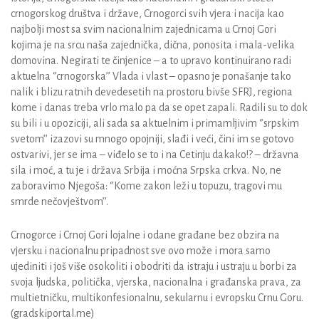
crnogorskog društva i države, Crnogorci svih vjera i nacija kao
najbolji most sa svim nacionalnim zajednicama u Crnoj Gori
kojima je na srcu naša zajednička, dična, ponosita i mala-velika
domovina. Negirati te činjenice – a to upravo kontinuirano radi
aktuelna ‘’crnogorska’’ Vlada i vlast – opasno je ponašanje tako
nalik i blizu ratnih devedesetih na prostoru bivše SFRJ, regiona
kome i danas treba vrlo malo pa da se opet zapali. Radili su to dok
su bili i u opoziciji, ali sada sa aktuelnim i primamljivim ‘’srpskim
svetom’’ izazovi su mnogo opojniji, slađi i veći, čini im se gotovo
ostvarivi, jer se ima – viđelo se to i na Cetinju dakako!? – državna
sila i moć, a tu je i država Srbija i moćna Srpska crkva. No, ne
zaboravimo Njegoša: ‘’Kome zakon leži u topuzu, tragovi mu
smrde nečovještvom’’.
Crnogorce i Crnoj Gori lojalne i odane građane bez obzira na
vjersku i nacionalnu pripadnost sve ovo može i mora samo
ujediniti i još više osokoliti i obodriti da istraju i ustraju u borbi za
svoja ljudska, politička, vjerska, nacionalna i građanska prava, za
multietničku, multikonfesionalnu, sekularnu i evropsku Crnu Goru.
(gradskiportal.me)