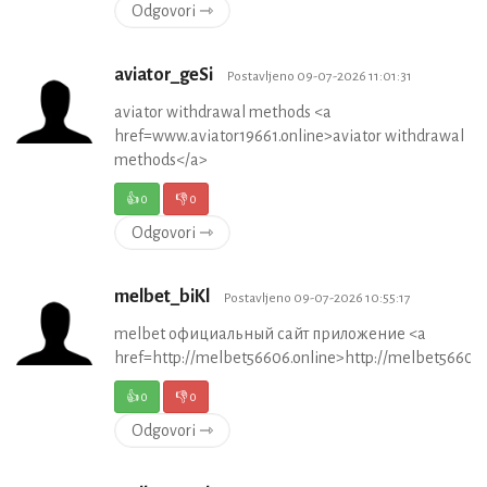
Odgovori ⇾
aviator_geSi
Postavljeno 09-07-2026 11:01:31
aviator withdrawal methods <a
href=www.aviator19661.online>aviator withdrawal
methods</a>
👍
0
👎
0
Odgovori ⇾
melbet_biKl
Postavljeno 09-07-2026 10:55:17
melbet официальный сайт приложение <a
href=http://melbet56606.online>http://melbet56606.
👍
0
👎
0
Odgovori ⇾