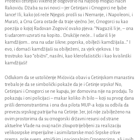
Protekli cetinjski vikend je odgovorio na najbolji mogući način
Rakoviću. Džaba su svi novci – jer Cetinjani i Crnogorci ne ljube
lance! Ili, kako još reče Njegoš: prošli su i Nemanje, i Napoleoni, i
Murati, a Crna Gora ostade da traje vječno. Jer, Crnogorci su kao
poezija o kojoj Radovan Zogović ovako pjeva: ”Nagaziš li je, – ona
ti udarcem uzvrati na kopito… Drukčije neće… I udariš li je
kamdžijom… ona na udar šikne; poprska, obilježi kamdžijaša…” I
evo, i domaći kamdžijaši su obilježeni, za vjek vjekova. I to
trostruko: kao ”obični”, nasilni, kao klerofašistički i kao kvislinški
kamdžijaši!
Odlukom da se ustoličenje Mićovića obavi u Cetinjskom manastiru
trebalo je da se simbolički pokaže da je i Cetinje srpsko! No,
Cetinjani i Crnogorci se ne kupuju, jer domovina nije na prodaju. To
pokazuju i oni policijaci – makar koliko ih bilo – koji su prvog dana
prišli demonstrantima i ona dva pilota MUP-a koja su odbila da
prevezu srpskog patrijarha na Cetinje. Jer, još nije zabilježeno na
ovim prostorima da su crnogorski državni resursi od strane
aktuelne Vlade na ovaj način zloupotrijebljeni za realizaciju
velikosrpske imperijalne i asimilatorske moći Srpske crkve
prema, prije svega, etničkim i nacionalnim Crnogorcima, ali i svih