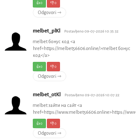
👍
0
👎
0
Odgovori ⇾
melbet_plKl
Postavljeno 09-07-2026 10:35:32
melbet бонус код <a
href=https://melbet56606.online/>melbet бонус
код</a>
👍
0
👎
0
Odgovori ⇾
melbet_otKl
Postavljeno 09-07-2026 10:07:22
melbet зайти на сайт <a
href=https://www.melbet56606.online>https://www.
👍
0
👎
0
Odgovori ⇾