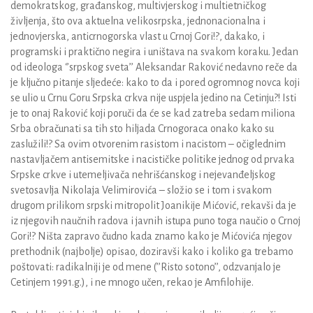
demokratskog, građanskog, multivjerskog i multietničkog
življenja, što ova aktuelna velikosrpska, jednonacionalna i
jednovjerska, anticrnogorska vlast u Crnoj Gori!?, dakako, i
programski i praktično negira i uništava na svakom koraku. Jedan
od ideologa ‘’srpskog sveta’’ Aleksandar Raković nedavno reče da
je ključno pitanje sljedeće: kako to da i pored ogromnog novca koji
se ulio u Crnu Goru Srpska crkva nije uspjela jedino na Cetinju?! Isti
je to onaj Raković koji poruči da će se kad zatreba sedam miliona
Srba obračunati sa tih sto hiljada Crnogoraca onako kako su
zaslužili!? Sa ovim otvorenim rasistom i nacistom – očiglednim
nastavljačem antisemitske i nacističke politike jednog od prvaka
Srpske crkve i utemeljivača nehrišćanskog i nejevanđeljskog
svetosavlja Nikolaja Velimirovića – složio se i tom i svakom
drugom prilikom srpski mitropolit Joanikije Mićović, rekavši da je
iz njegovih naučnih radova i javnih istupa puno toga naučio o Crnoj
Gori!? Ništa zapravo čudno kada znamo kako je Mićovića njegov
prethodnik (najbolje) opisao, doziravši kako i koliko ga trebamo
poštovati: radikalniji je od mene (’’Risto sotono’’, odzvanjalo je
Cetinjem 1991.g.), i ne mnogo učen, rekao je Amfilohije.