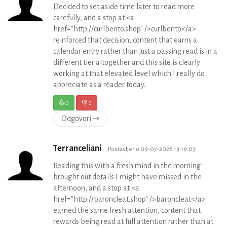
Decided to set aside time later to read more
carefully, and a stop at <a
href="http://curlbento.shop" />curlbento</a>
reinforced that decision, content that earns a
calendar entry rather than just a passing read is in a
different tier altogether and this site is clearly
working at that elevated level which I really do
appreciate as a reader today.
👍
0
👎
0
Odgovori ⇾
Terranceliani
Postavljeno 09-07-2026 13:19:03
Reading this with a fresh mind in the morning
brought out details I might have missed in the
afternoon, and a stop at <a
href="http://baroncleat.shop" />baroncleat</a>
earned the same fresh attention, content that
rewards being read at full attention rather than at