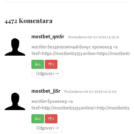
4472 Komentara
mostbet_qmSr
Postavljeno 09-07-2026 14:25:31
мостбет бездепозитный бонус промокод <a
href=https://mostbet03253.online>https://mostbet032
👍
0
👎
0
Odgovori ⇾
mostbet_jiSr
Postavljeno 09-07-2026 14:12:09
мостбет букмекер <a
href=http://mostbet03253.online/>http://mostbet0325
👍
0
👎
0
Odgovori ⇾