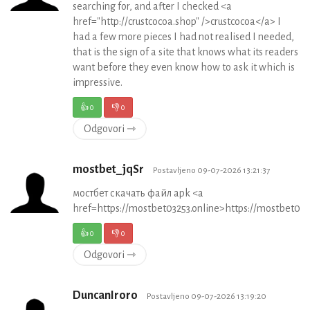
searching for, and after I checked <a
href="http://crustcocoa.shop" />crustcocoa</a> I
had a few more pieces I had not realised I needed,
that is the sign of a site that knows what its readers
want before they even know how to ask it which is
impressive.
👍
0
👎
0
Odgovori ⇾
mostbet_jqSr
Postavljeno 09-07-2026 13:21:37
мостбет скачать файл apk <a
href=https://mostbet03253.online>https://mostbet032
👍
0
👎
0
Odgovori ⇾
DuncanIroro
Postavljeno 09-07-2026 13:19:20