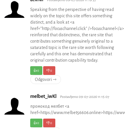
Postavljeno 09-07-2026 11:19:57
Speaking from the perspective of having read
widely on the topic this site offers something
distinct, and a look at <a
href="http://focuschannel.click" />focuschannel</a>
reinforced that distinctness, the rare site that
contributes something genuinely original to a
saturated topic is the rare site worth following
carefully and this one has demonstrated that
original contribution capability today.
👍
0
👎
0
Odgovori ⇾
melbet_iwKl
Postavljeno 09-07-2026 11:15:07
промокод мелбет <a
href=https://www.melbet56606.online>https://www.
👍
0
👎
0