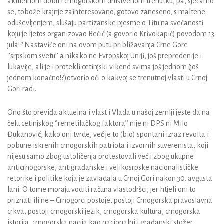
aktuelnom dobu i crnogorskom društvenom trenutku, pa, sjećamo
se, tobože krajnje zainteresovano, gotovo zaneseno, s maltene
oduševljenjem, slušaju partizanske pjesme o Titu na svečanosti
koju je ljetos organizovao Bečić (a govorio Krivokapić) povodom 13.
jula!? Nastaviće oni na ovom putu približavanja Crne Gore
‘’srpskom svetu’’ a nikako ne Evropskoj Uniji, još prepredenije i
lukavije, ali je i protekli cetinjski vikend svima još jednom (još
jednom konačno!?)otvorio oči o kakvoj se trenutnoj vlasti u Crnoj
Gori radi.
Ono što previđa aktuelna i vlast i Vlada u našoj zemlji jeste da na
čelu cetinjskog ‘’remetilačkog faktora’’ nije ni DPS ni Milo
Đukanović, kako oni tvrde, već je to (bio) spontani izraz revolta i
pobune iskrenih crnogorskih patriota i izvornih suverenista, koji
nijesu samo zbog ustoličenja protestovali već i zbog ukupne
anticrnogorske, antigrađanske i velikosrpske nacionalističke
retorike i politike koja je zavladala u Crnoj Gori nakon 30. avgusta
lani. O tome moraju voditi računa vlastodršci, jer htjeli oni to
priznati ili ne – Crnogorci postoje, postoji Crnogorska pravoslavna
crkva, postoji crnogorski jezik, crnogorska kultura, crnogorska
istorija, crnogorska nacija kao nacionalni i građanski stožer