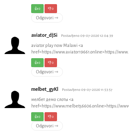
👍
0
👎
0
Odgovori ⇾
aviator_djSi
Postavljeno 09-07-2026 12:04:39
aviator play now Malawi <a
href=https://www.aviator19661.online>https://www.av
👍
0
👎
0
Odgovori ⇾
melbet_gyKl
Postavljeno 09-07-2026 11:53:57
мелбет демо слоты <a
href=https://www.melbet56606.online>https://www.
👍
0
👎
0
Odgovori ⇾