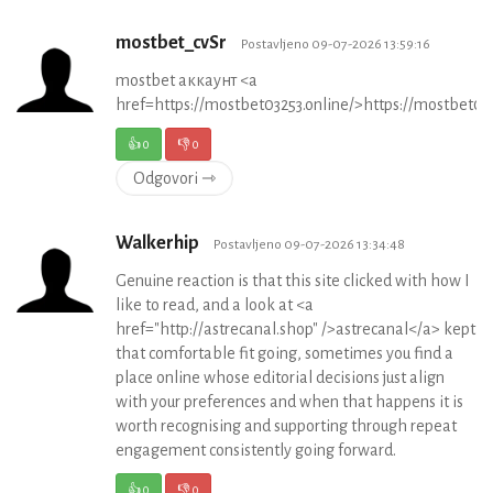
mostbet_cvSr
Postavljeno 09-07-2026 13:59:16
mostbet аккаунт <a
href=https://mostbet03253.online/>https://mostbet03
👍
0
👎
0
Odgovori ⇾
Walkerhip
Postavljeno 09-07-2026 13:34:48
Genuine reaction is that this site clicked with how I
like to read, and a look at <a
href="http://astrecanal.shop" />astrecanal</a> kept
that comfortable fit going, sometimes you find a
place online whose editorial decisions just align
with your preferences and when that happens it is
worth recognising and supporting through repeat
engagement consistently going forward.
👍
0
👎
0