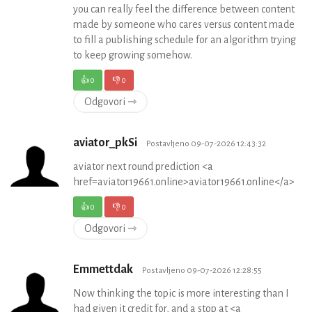
you can really feel the difference between content
made by someone who cares versus content made
to fill a publishing schedule for an algorithm trying
to keep growing somehow.
👍
0
👎
0
Odgovori ⇾
aviator_pkSi
Postavljeno 09-07-2026 12:43:32
aviator next round prediction <a
href=aviator19661.online>aviator19661.online</a>
👍
0
👎
0
Odgovori ⇾
Emmettdak
Postavljeno 09-07-2026 12:28:55
Now thinking the topic is more interesting than I
had given it credit for, and a stop at <a