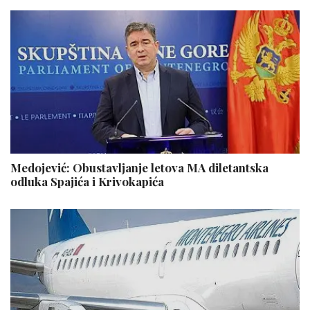
Medojević: Obustavljanje letova MA diletantska
odluka Spajića i Krivokapića