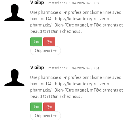
Viaibp
Postavljeno 08-04-2026 04:50:39
Une pharmacie oГ№ professionnalisme rime avec
humanitГ© - https://kotesante.re/trouver-ma-
pharmacie/ , Bien-ГЄtre naturel, mГ©dicaments et
beautГ© rГ©unis chez nous .
👍
0
👎
0
Odgovori ⇾
Viaibp
Postavljeno 08-04-2026 04:50:34
Une pharmacie oГ№ professionnalisme rime avec
humanitГ© - https://kotesante.re/trouver-ma-
pharmacie/ , Bien-ГЄtre naturel, mГ©dicaments et
beautГ© rГ©unis chez nous .
👍
0
👎
0
Odgovori ⇾