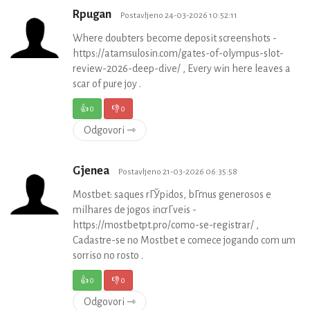
Rpugan
Postavljeno 24-03-2026 10:52:11
Where doubters become deposit screenshots -
https://atamsulosin.com/gates-of-olympus-slot-
review-2026-deep-dive/ , Every win here leaves a
scar of pure joy .
👍
0
👎
0
Odgovori ⇾
Gjenea
Postavljeno 21-03-2026 06:35:58
Mostbet: saques rГЎpidos, bГґnus generosos e
milhares de jogos incrГ­veis -
https://mostbetpt.pro/como-se-registrar/ ,
Cadastre-se no Mostbet e comece jogando com um
sorriso no rosto .
👍
0
👎
0
Odgovori ⇾