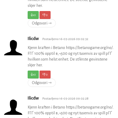
skjer her.
👍
0
👎
0
Odgovori ⇾
Ilicdw
Postavljeno 16-03-2026 09:02:32
Kjenn kraften i Betano https://betanogame.org/no/.
FГҐ 100% opptil в‚¬500 og nyt tusenvis av spill pГҐ
hvilken som helst enhet. De stГёrste gevinstene
skjer her.
👍
0
👎
0
Odgovori ⇾
Ilicdw
Postavljeno 16-03-2026 09:02:28
Kjenn kraften i Betano https://betanogame.org/no/.
FГҐ 100% opptil в‚¬500 og nyt tusenvis av spill pГҐ