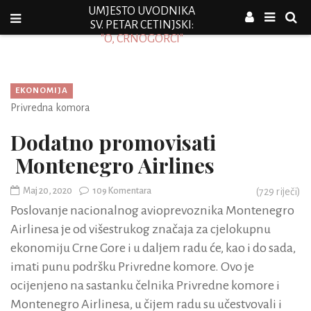
UMJESTO UVODNIKA
SV. PETAR CETINJSKI:
"O, CRNOGORCI"
EKONOMIJA
Privredna komora
Dodatno promovisati
Montenegro Airlines
Maj 20, 2020
109 Komentara
(
729
riječi)
Poslovanje nacionalnog avioprevoznika Montenegro
Airlinesa je od višestrukog značaja za cjelokupnu
ekonomiju Crne Gore i u daljem radu će, kao i do sada,
imati punu podršku Privredne komore. Ovo je
ocijenjeno na sastanku čelnika Privredne komore i
Montenegro Airlinesa, u čijem radu su učestvovali i