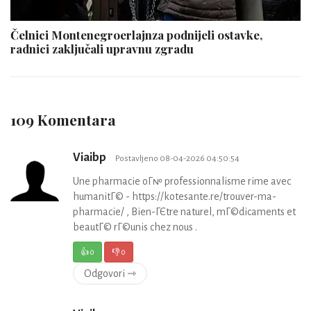
Čelnici Montenegroerlajnza podnijeli ostavke,
radnici zaključali upravnu zgradu
109 Komentara
Viaibp
Postavljeno 08-04-2026 04:50:54
Une pharmacie oГ№ professionnalisme rime avec
humanitГ© - https://kotesante.re/trouver-ma-
pharmacie/ , Bien-ГЄtre naturel, mГ©dicaments et
beautГ© rГ©unis chez nous .
👍
0
👎
0
Odgovori ⇾