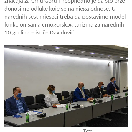
značaja za Crnu Goru i neophodno je da što brže
donosimo odluke koje se na njega odnose. U
narednih šest mjeseci treba da postavimo model
funkcionisanja crnogorskog turizma za narednih
10 godina – ističe Davidović.
(Foto: