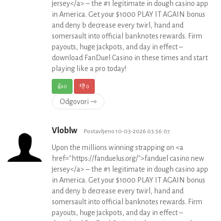
jersey</a> – the #1 legitimate in dough casino app
in America. Get your $1000 PLAY IT AGAIN bonus
and deny b decrease every twirl, hand and
somersault into official banknotes rewards. Firm
payouts, huge jackpots, and day in effect –
download FanDuel Casino in these times and start
playing like a pro today!
👍
0
👎
0
Odgovori ⇾
Vloblw
Postavljeno 10-03-2026 03:56:07
Upon the millions winning strapping on <a
href="https://fanduelus.org/">fanduel casino new
jersey</a> – the #1 legitimate in dough casino app
in America. Get your $1000 PLAY IT AGAIN bonus
and deny b decrease every twirl, hand and
somersault into official banknotes rewards. Firm
payouts, huge jackpots, and day in effect –