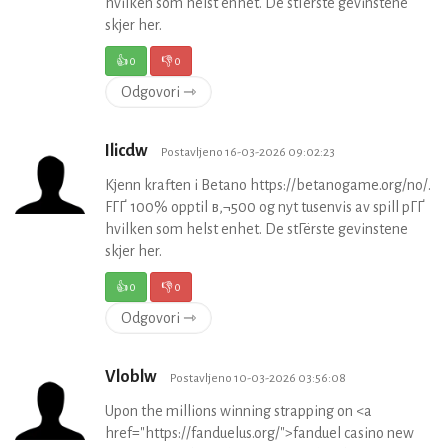
hvilken som helst enhet. De stГёrste gevinstene
skjer her.
👍
0
👎
0
Odgovori ⇾
Ilicdw
Postavljeno 16-03-2026 09:02:23
Kjenn kraften i Betano https://betanogame.org/no/.
FГҐ 100% opptil в‚¬500 og nyt tusenvis av spill pГҐ
hvilken som helst enhet. De stГёrste gevinstene
skjer her.
👍
0
👎
0
Odgovori ⇾
Vloblw
Postavljeno 10-03-2026 03:56:08
Upon the millions winning strapping on <a
href="https://fanduelus.org/">fanduel casino new