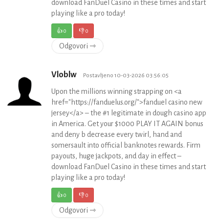
download FanDuel Casino in these times and start
playing like a pro today!
👍
0
👎
0
Odgovori ⇾
Vloblw
Postavljeno 10-03-2026 03:56:05
Upon the millions winning strapping on <a
href="https://fanduelus.org/">fanduel casino new
jersey</a> – the #1 legitimate in dough casino app
in America. Get your $1000 PLAY IT AGAIN bonus
and deny b decrease every twirl, hand and
somersault into official banknotes rewards. Firm
payouts, huge jackpots, and day in effect –
download FanDuel Casino in these times and start
playing like a pro today!
👍
0
👎
0
Odgovori ⇾