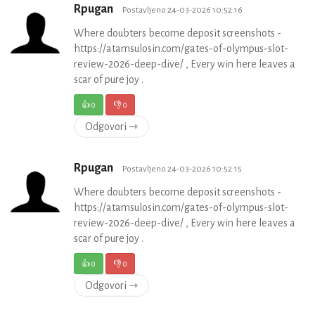
Rpugan
Postavljeno 24-03-2026 10:52:16
Where doubters become deposit screenshots -
https://atamsulosin.com/gates-of-olympus-slot-
review-2026-deep-dive/ , Every win here leaves a
scar of pure joy .
👍
0
👎
0
Odgovori ⇾
Rpugan
Postavljeno 24-03-2026 10:52:15
Where doubters become deposit screenshots -
https://atamsulosin.com/gates-of-olympus-slot-
review-2026-deep-dive/ , Every win here leaves a
scar of pure joy .
👍
0
👎
0
Odgovori ⇾