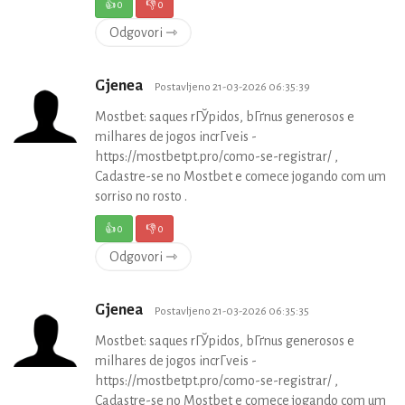
👍
0
👎
0
Odgovori ⇾
Gjenea
Postavljeno 21-03-2026 06:35:39
Mostbet: saques rГЎpidos, bГґnus generosos e
milhares de jogos incrГ­veis -
https://mostbetpt.pro/como-se-registrar/ ,
Cadastre-se no Mostbet e comece jogando com um
sorriso no rosto .
👍
0
👎
0
Odgovori ⇾
Gjenea
Postavljeno 21-03-2026 06:35:35
Mostbet: saques rГЎpidos, bГґnus generosos e
milhares de jogos incrГ­veis -
https://mostbetpt.pro/como-se-registrar/ ,
Cadastre-se no Mostbet e comece jogando com um