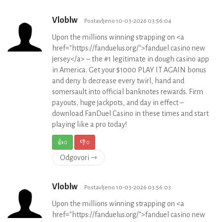
Vloblw
Postavljeno 10-03-2026 03:56:04
Upon the millions winning strapping on <a
href="https://fanduelus.org/">fanduel casino new
jersey</a> – the #1 legitimate in dough casino app
in America. Get your $1000 PLAY IT AGAIN bonus
and deny b decrease every twirl, hand and
somersault into official banknotes rewards. Firm
payouts, huge jackpots, and day in effect –
download FanDuel Casino in these times and start
playing like a pro today!
👍
0
👎
0
Odgovori ⇾
Vloblw
Postavljeno 10-03-2026 03:56:03
Upon the millions winning strapping on <a
href="https://fanduelus.org/">fanduel casino new