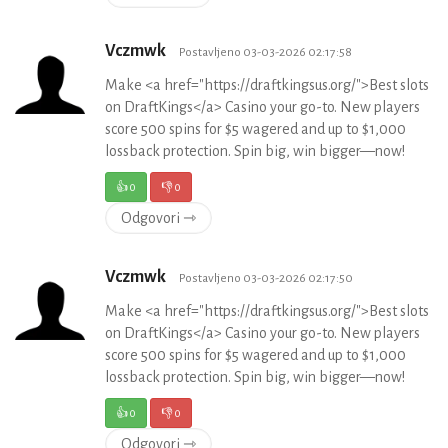
Vczmwk
Postavljeno 03-03-2026 02:17:58
Make <a href="https://draftkingsus.org/">Best slots
on DraftKings</a> Casino your go-to. New players
score 500 spins for $5 wagered and up to $1,000
lossback protection. Spin big, win bigger—now!
👍
0
👎
0
Odgovori ⇾
Vczmwk
Postavljeno 03-03-2026 02:17:50
Make <a href="https://draftkingsus.org/">Best slots
on DraftKings</a> Casino your go-to. New players
score 500 spins for $5 wagered and up to $1,000
lossback protection. Spin big, win bigger—now!
👍
0
👎
0
Odgovori ⇾