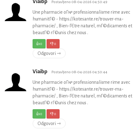
Viaibp
Postavljeno 08-04-2026 04:50:49
Une pharmacie oГ№ professionnalisme rime avec
humanitГ© - https://kotesante.re/trouver-ma-
pharmacie/ , Bien-ГЄtre naturel, mГ©dicaments et
beautГ© rГ©unis chez nous .
👍
0
👎
0
Odgovori ⇾
Viaibp
Postavljeno 08-04-2026 04:50:44
Une pharmacie oГ№ professionnalisme rime avec
humanitГ© - https://kotesante.re/trouver-ma-
pharmacie/ , Bien-ГЄtre naturel, mГ©dicaments et
beautГ© rГ©unis chez nous .
👍
0
👎
0
Odgovori ⇾