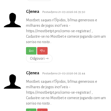
Gjenea
Postavljeno 21-03-2026 06:35:50
Mostbet: saques rГЎpidos, bГґnus generosos e
milhares de jogos incrГ­veis -
https://mostbetpt.pro/como-se-registrar/ ,
Cadastre-se no Mostbet e comece jogando com um
sorriso no rosto .
👍
0
👎
0
Odgovori ⇾
Gjenea
Postavljeno 21-03-2026 06:35:44
Mostbet: saques rГЎpidos, bГґnus generosos e
milhares de jogos incrГ­veis -
https://mostbetpt.pro/como-se-registrar/ ,
Cadastre-se no Mostbet e comece jogando com um
sorriso no rosto .