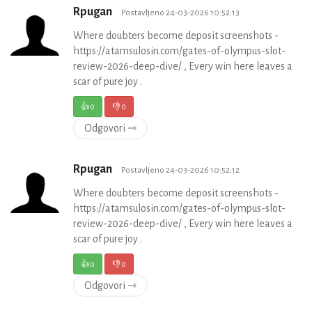
Rpugan
Postavljeno 24-03-2026 10:52:13
Where doubters become deposit screenshots -
https://atamsulosin.com/gates-of-olympus-slot-
review-2026-deep-dive/ , Every win here leaves a
scar of pure joy .
👍
0
👎
0
Odgovori ⇾
Rpugan
Postavljeno 24-03-2026 10:52:12
Where doubters become deposit screenshots -
https://atamsulosin.com/gates-of-olympus-slot-
review-2026-deep-dive/ , Every win here leaves a
scar of pure joy .
👍
0
👎
0
Odgovori ⇾