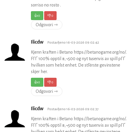
sorriso no rosto .
👍
0
👎
0
Odgovori ⇾
Ilicdw
Postavljeno 16-03-2026 09:02:42
Kjenn kraften i Betano https://betanogame.org/no/.
FГҐ 100% opptil в‚¬500 og nyt tusenvis av spill pГҐ
hvilken som helst enhet. De stГёrste gevinstene
skjer her.
👍
0
👎
0
Odgovori ⇾
Ilicdw
Postavljeno 16-03-2026 09:02:37
Kjenn kraften i Betano https://betanogame.org/no/.
FГҐ 100% opptil в‚¬500 og nyt tusenvis av spill pГҐ
hvilken som helst enhet. De stГёrste gevinstene