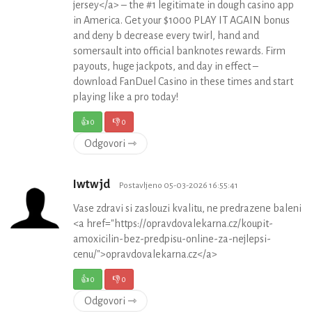
jersey</a> – the #1 legitimate in dough casino app
in America. Get your $1000 PLAY IT AGAIN bonus
and deny b decrease every twirl, hand and
somersault into official banknotes rewards. Firm
payouts, huge jackpots, and day in effect –
download FanDuel Casino in these times and start
playing like a pro today!
👍
0
👎
0
Odgovori ⇾
Iwtwjd
Postavljeno 05-03-2026 16:55:41
Vase zdravi si zaslouzi kvalitu, ne predrazene baleni
<a href="https://opravdovalekarna.cz/koupit-
amoxicilin-bez-predpisu-online-za-nejlepsi-
cenu/">opravdovalekarna.cz</a>
👍
0
👎
0
Odgovori ⇾