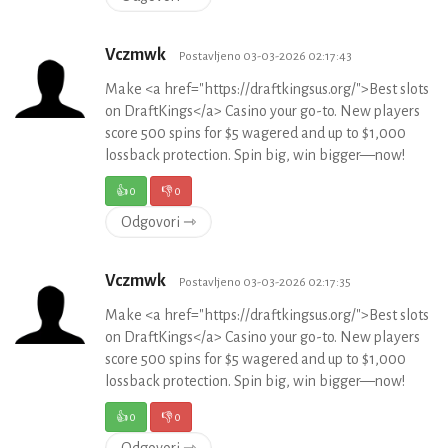
Vczmwk
Postavljeno 03-03-2026 02:17:43
Make <a href="https://draftkingsus.org/">Best slots
on DraftKings</a> Casino your go-to. New players
score 500 spins for $5 wagered and up to $1,000
lossback protection. Spin big, win bigger—now!
👍
0
👎
0
Odgovori ⇾
Vczmwk
Postavljeno 03-03-2026 02:17:35
Make <a href="https://draftkingsus.org/">Best slots
on DraftKings</a> Casino your go-to. New players
score 500 spins for $5 wagered and up to $1,000
lossback protection. Spin big, win bigger—now!
👍
0
👎
0