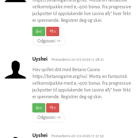
https://betanogame.org/no/. Motta en fantastisk
velkomstpakke med в‚¬500 bonus. Fra progressive
jackpotter til oppslukende live casino вЂ“ hver Гёkt
er spennende. Registrer deg og skin.
👍
0
👎
0
Odgovori ⇾
Uyshei
Postavljeno 20-03-2026 17:28:21
Hev spillet ditt med Betano Casino
https://betanogame.org/no/. Motta en fantastisk
velkomstpakke med в‚¬500 bonus. Fra progressive
jackpotter til oppslukende live casino вЂ“ hver Гёkt
er spennende. Registrer deg og skin.
👍
0
👎
0
Odgovori ⇾
Uyshei
Postavljeno 20-03-2026 17:27:52