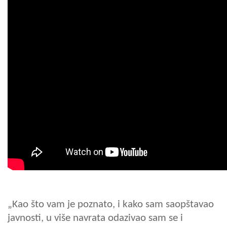
„Kao što vam je poznato, i kako sam saopštavao
javnosti, u više navrata odazivao sam se i