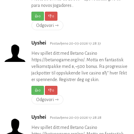
para novos jogadores .
👍
0
👎
0
Odgovori ⇾
Uyshei
Postavljeno 20-03-2026 17:28:37
Hev spillet ditt med Betano Casino
https://betanogame.org/no/. Motta en fantastisk
velkomstpakke med в‚¬500 bonus. Fra progressive
jackpotter til oppslukende live casino вЂ“ hver Гёkt
er spennende. Registrer deg og skin.
👍
0
👎
0
Odgovori ⇾
Uyshei
Postavljeno 20-03-2026 17:28:28
Hev spillet ditt med Betano Casino