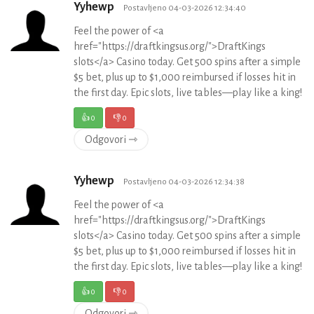
Yyhewp
Postavljeno 04-03-2026 12:34:40
Feel the power of <a
href="https://draftkingsus.org/">DraftKings
slots</a> Casino today. Get 500 spins after a simple
$5 bet, plus up to $1,000 reimbursed if losses hit in
the first day. Epic slots, live tables—play like a king!
👍
0
👎
0
Odgovori ⇾
Yyhewp
Postavljeno 04-03-2026 12:34:38
Feel the power of <a
href="https://draftkingsus.org/">DraftKings
slots</a> Casino today. Get 500 spins after a simple
$5 bet, plus up to $1,000 reimbursed if losses hit in
the first day. Epic slots, live tables—play like a king!
👍
0
👎
0
Odgovori ⇾