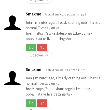
Smaxme
Postavljeno 02-03-2026 13:15:36
Join 5 minutes ago, already cashing out? That’s a
normal Tuesday on <a
href="https://stakeslotus.org/stake-bonus-
code/">stake live betting</a> .
👍
0
👎
0
Odgovori ⇾
Smaxme
Postavljeno 02-03-2026 13:15:31
Join 5 minutes ago, already cashing out? That’s a
normal Tuesday on <a
href="https://stakeslotus.org/stake-bonus-
code/">stake live betting</a> .
👍
0
👎
0