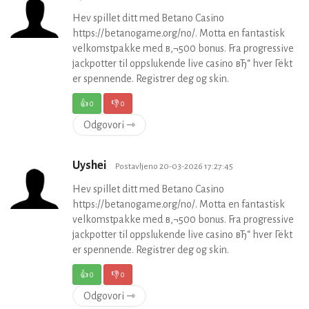
Hev spillet ditt med Betano Casino
https://betanogame.org/no/. Motta en fantastisk
velkomstpakke med в‚¬500 bonus. Fra progressive
jackpotter til oppslukende live casino вЂ“ hver Гёkt
er spennende. Registrer deg og skin.
👍
0
👎
0
Odgovori ⇾
Uyshei
Postavljeno 20-03-2026 17:27:45
Hev spillet ditt med Betano Casino
https://betanogame.org/no/. Motta en fantastisk
velkomstpakke med в‚¬500 bonus. Fra progressive
jackpotter til oppslukende live casino вЂ“ hver Гёkt
er spennende. Registrer deg og skin.
👍
0
👎
0
Odgovori ⇾