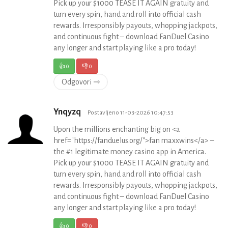
Pick up your $1000 TEASE IT AGAIN gratuity and
turn every spin, hand and roll into official cash
rewards. Irresponsibly payouts, whopping jackpots,
and continuous fight – download FanDuel Casino
any longer and start playing like a pro today!
👍
0
👎
0
Odgovori ⇾
Ynqyzq
Postavljeno 11-03-2026 10:47:53
Upon the millions enchanting big on <a
href="https://fanduelus.org/">fan maxxwins</a> –
the #1 legitimate money casino app in America.
Pick up your $1000 TEASE IT AGAIN gratuity and
turn every spin, hand and roll into official cash
rewards. Irresponsibly payouts, whopping jackpots,
and continuous fight – download FanDuel Casino
any longer and start playing like a pro today!
👍
0
👎
0