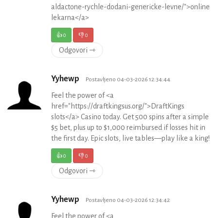
aldactone-rychle-dodani-genericke-levne/">online
lekarna</a>
👍
0
👎
0
Odgovori ⇾
Yyhewp
Postavljeno 04-03-2026 12:34:44
Feel the power of <a
href="https://draftkingsus.org/">DraftKings
slots</a> Casino today. Get 500 spins after a simple
$5 bet, plus up to $1,000 reimbursed if losses hit in
the first day. Epic slots, live tables—play like a king!
👍
0
👎
0
Odgovori ⇾
Yyhewp
Postavljeno 04-03-2026 12:34:42
Feel the power of <a