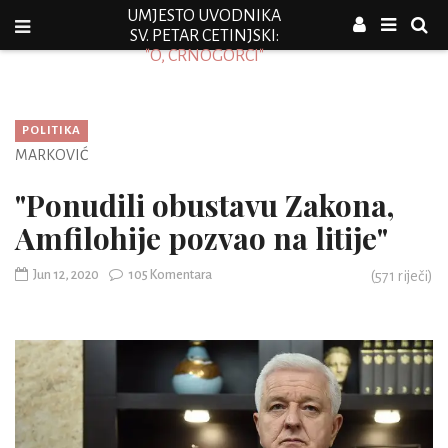
UMJESTO UVODNIKA
SV. PETAR CETINJSKI:
"O, CRNOGORCI"
POLITIKA
MARKOVIĆ
"Ponudili obustavu Zakona,
Amfilohije pozvao na litije"
Jun 12, 2020
105 Komentara
(
571
riječi)