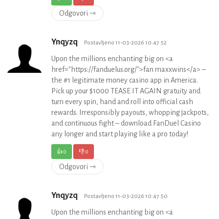
Odgovori ⇾
Ynqyzq
Postavljeno 11-03-2026 10:47:52
Upon the millions enchanting big on <a
href="https://fanduelus.org/">fan maxxwins</a> –
the #1 legitimate money casino app in America.
Pick up your $1000 TEASE IT AGAIN gratuity and
turn every spin, hand and roll into official cash
rewards. Irresponsibly payouts, whopping jackpots,
and continuous fight – download FanDuel Casino
any longer and start playing like a pro today!
👍
0
👎
0
Odgovori ⇾
Ynqyzq
Postavljeno 11-03-2026 10:47:50
Upon the millions enchanting big on <a