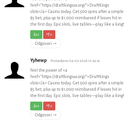
href="https://draftkingsus.org/">DraftKings
slots</a> Casino today. Get 500 spins after a simple
$5 bet, plus up to $1,000 reimbursed if losses hit in
the first day. Epic slots, live tables—play like a king!
👍
0
👎
0
Odgovori ⇾
Yyhewp
Postavljeno 04-03-2026 12:34:41
Feel the power of <a
href="https://draftkingsus.org/">DraftKings
slots</a> Casino today. Get 500 spins after a simple
$5 bet, plus up to $1,000 reimbursed if losses hit in
the first day. Epic slots, live tables—play like a king!
👍
0
👎
0
Odgovori ⇾