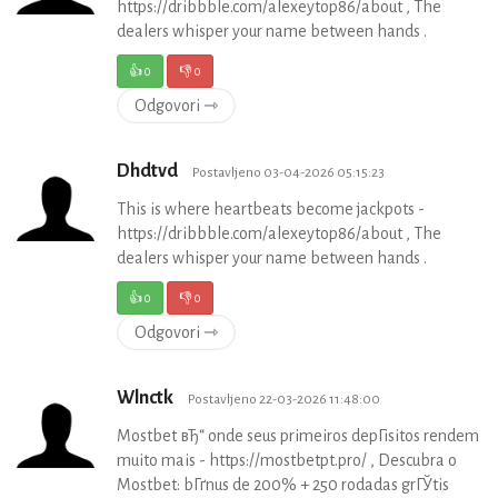
https://dribbble.com/alexeytop86/about , The
dealers whisper your name between hands .
👍
0
👎
0
Odgovori ⇾
Dhdtvd
Postavljeno 03-04-2026 05:15:23
This is where heartbeats become jackpots -
https://dribbble.com/alexeytop86/about , The
dealers whisper your name between hands .
👍
0
👎
0
Odgovori ⇾
Wlnctk
Postavljeno 22-03-2026 11:48:00
Mostbet вЂ“ onde seus primeiros depГіsitos rendem
muito mais - https://mostbetpt.pro/ , Descubra o
Mostbet: bГґnus de 200% + 250 rodadas grГЎtis