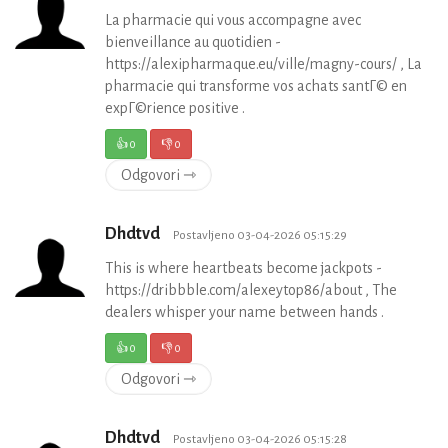
La pharmacie qui vous accompagne avec
bienveillance au quotidien -
https://alexipharmaque.eu/ville/magny-cours/ , La
pharmacie qui transforme vos achats santГ© en
expГ©rience positive .
👍
0
👎
0
Odgovori ⇾
Dhdtvd
Postavljeno 03-04-2026 05:15:29
This is where heartbeats become jackpots -
https://dribbble.com/alexeytop86/about , The
dealers whisper your name between hands .
👍
0
👎
0
Odgovori ⇾
Dhdtvd
Postavljeno 03-04-2026 05:15:28