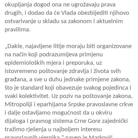
okupljanja dogod ona ne ugrožavaju prava
drugih, i dodao da će Vlada obezbijediti njihovo
ostvarivanje u skladu sa zakonom i aktuelnim
pravilima.
„Dakle, najavljene litije moraju biti organizovane
na način koji podrazumijeva primjenu
epidemioloških mjera i preporuka, uz
istovremeno poštovanje zdravlja i života svih
građana, a sve u duhu jednake primjene zakona,
što je standard koji obavezuje svakog pojedinca i
svaki kolektivitet. Uz poziv na poštovanje zakona,
Mitropoliji i eparhijama Srpske pravoslavne crkve
i dalje ostavljamo mogućnost da u okviru
dijaloga i pravnog sistema Crne Gore zajednički
tražimo rješenja u najboljem interesu
pravoslavnih vjernika," naveo je Marković.