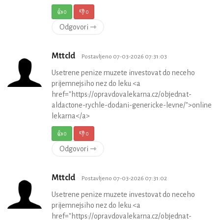
👍
0
👎
0
Odgovori ⇾
Mttcld
Postavljeno 07-03-2026 07:31:03
Usetrene penize muzete investovat do neceho
prijemnejsiho nez do leku <a
href="https://opravdovalekarna.cz/objednat-
aldactone-rychle-dodani-genericke-levne/">online
lekarna</a>
👍
0
👎
0
Odgovori ⇾
Mttcld
Postavljeno 07-03-2026 07:31:02
Usetrene penize muzete investovat do neceho
prijemnejsiho nez do leku <a
href="https://opravdovalekarna.cz/objednat-