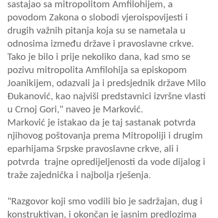
sastajao sa mitropolitom Amfilohijem, a
povodom Zakona o slobodi vjeroispovijesti i
drugih važnih pitanja koja su se nametala u
odnosima između države i pravoslavne crkve.
Tako je bilo i prije nekoliko dana, kad smo se
pozivu mitropolita Amfilohija sa episkopom
Joanikijem, odazvali ja i predsjednik države Milo
Đukanović, kao najviši predstavnici izvršne vlasti
u Crnoj Gori," naveo je Marković.
Marković je istakao da je taj sastanak potvrda
njihovog poštovanja prema Mitropoliji i drugim
eparhijama Srpske pravoslavne crkve, ali i
potvrda trajne opredijeljenosti da vode dijalog i
traže zajednička i najbolja rješenja.
"Razgovor koji smo vodili bio je sadržajan, dug i
konstruktivan, i okončan je jasnim predlozima