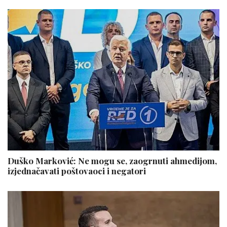
Duško Marković: Ne mogu se, zaogrnuti ahmedijom,
izjednačavati poštovaoci i negatori