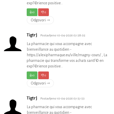
expГ©rience positive .
👍
0
👎
0
Odgovori ⇾
Tigtrj
Postavljeno 10-04-2026 07:58:02
La pharmacie qui vous accompagne avec
bienveillance au quotidien -
https://alexipharmaque.eu/ville/magny-cours/ , La
pharmacie qui transforme vos achats santГ© en
expГ©rience positive .
👍
0
👎
0
Odgovori ⇾
Tigtrj
Postavljeno 10-04-2026 07:57:53
La pharmacie qui vous accompagne avec
bienveillance au quotidien -