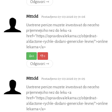
Odgovori ⇾
Mttcld
Postavljeno 07-03-2026 07:31:06
Usetrene penize muzete investovat do neceho
prijemnejsiho nez do leku <a
href="https://opravdovalekarna.cz/objednat-
aldactone-rychle-dodani-genericke-levne/">online
lekarna</a>
👍
0
👎
0
Odgovori ⇾
Mttcld
Postavljeno 07-03-2026 07:31:05
Usetrene penize muzete investovat do neceho
prijemnejsiho nez do leku <a
href="https://opravdovalekarna.cz/objednat-
aldactone-rychle-dodani-genericke-levne/">online
lekarna</a>