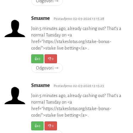
Odgovori ⇾
Smaxme
Postavljeno 02-03-2026 13:15:28
Join 5 minutes ago, already cashing out? That’s a
normal Tuesday on <a
href="https://stakeslotus.org/stake-bonus-
code/">stake live betting</a> .
👍
0
👎
0
Odgovori ⇾
Smaxme
Postavljeno 02-03-2026 13:15:23
Join 5 minutes ago, already cashing out? That’s a
normal Tuesday on <a
href="https://stakeslotus.org/stake-bonus-
code/">stake live betting</a> .
👍
0
👎
0