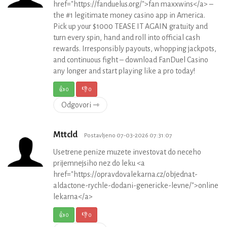
href="https://fanduelus.org/">fan maxxwins</a> –
the #1 legitimate money casino app in America.
Pick up your $1000 TEASE IT AGAIN gratuity and
turn every spin, hand and roll into official cash
rewards. Irresponsibly payouts, whopping jackpots,
and continuous fight – download FanDuel Casino
any longer and start playing like a pro today!
👍
0
👎
0
Odgovori ⇾
Mttcld
Postavljeno 07-03-2026 07:31:07
Usetrene penize muzete investovat do neceho
prijemnejsiho nez do leku <a
href="https://opravdovalekarna.cz/objednat-
aldactone-rychle-dodani-genericke-levne/">online
lekarna</a>
👍
0
👎
0