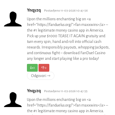
Ynqyzq
Postavljeno 11-03-2026 10:47:56
Upon the millions enchanting big on <a
href="https://fanduelus.org/">fan maxxwins</a> –
the #1 legitimate money casino app in America.
Pick up your $1000 TEASE IT AGAIN gratuity and
turn every spin, hand and roll into official cash
rewards. Irresponsibly payouts, whopping jackpots,
and continuous fight – download FanDuel Casino
any longer and start playing like a pro today!
👍
0
👎
0
Odgovori ⇾
Ynqyzq
Postavljeno 11-03-2026 10:47:55
Upon the millions enchanting big on <a
href="https://fanduelus.org/">fan maxxwins</a> –
the #1 legitimate money casino app in America.