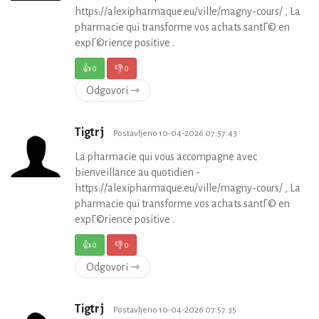
https://alexipharmaque.eu/ville/magny-cours/ , La
pharmacie qui transforme vos achats santГ© en
expГ©rience positive .
👍
0
👎
0
Odgovori ⇾
Tigtrj
Postavljeno 10-04-2026 07:57:43
La pharmacie qui vous accompagne avec
bienveillance au quotidien -
https://alexipharmaque.eu/ville/magny-cours/ , La
pharmacie qui transforme vos achats santГ© en
expГ©rience positive .
👍
0
👎
0
Odgovori ⇾
Tigtrj
Postavljeno 10-04-2026 07:57:35