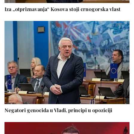
Iza „otpriznavanja“ Kosova stoji crnogorska vlast
Negatori genocida u Vladi, principi u opoziciji