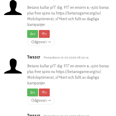
Betano kallar pГҐ dig. FГҐ en enorm в‚¬500 bonus
plus free spins nu https://betanogame.org/sv/.
Mobiloptimerat, sГ¤kert och fullt av dagliga
kampanjer.
👍
0
👎
0
Odgovori ⇾
Twsscr
Postavljeno 16-03-2026 08:24:14
Betano kallar pГҐ dig. FГҐ en enorm в‚¬500 bonus
plus free spins nu https://betanogame.org/sv/.
Mobiloptimerat, sГ¤kert och fullt av dagliga
kampanjer.
👍
0
👎
0
Odgovori ⇾
Twsscr
Postavljeno 16-03-2026 08:24:09