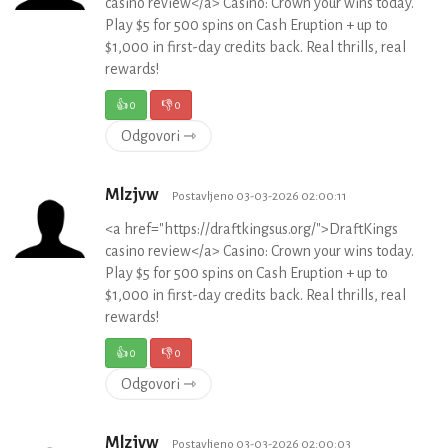
casino review</a> Casino: Crown your wins today.
Play $5 for 500 spins on Cash Eruption + up to
$1,000 in first-day credits back. Real thrills, real
rewards!
👍
0
👎
0
Odgovori ⇾
Mlzjvw
Postavljeno 03-03-2026 02:00:11
<a href="https://draftkingsus.org/">DraftKings
casino review</a> Casino: Crown your wins today.
Play $5 for 500 spins on Cash Eruption + up to
$1,000 in first-day credits back. Real thrills, real
rewards!
👍
0
👎
0
Odgovori ⇾
Mlzjvw
Postavljeno 03-03-2026 02:00:03