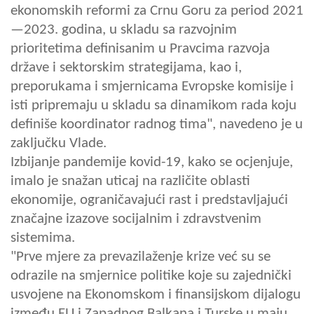
ekonomskih reformi za Crnu Goru za period 2021
—2023. godina, u skladu sa razvojnim
prioritetima definisanim u Pravcima razvoja
države i sektorskim strategijama, kao i,
preporukama i smjernicama Evropske komisije i
isti pripremaju u skladu sa dinamikom rada koju
definiše koordinator radnog tima", navedeno je u
zaključku Vlade.
Izbijanje pandemije kovid-19, kako se ocjenjuje,
imalo je snažan uticaj na različite oblasti
ekonomije, ograničavajući rast i predstavljajući
značajne izazove socijalnim i zdravstvenim
sistemima.
"Prve mjere za prevazilaženje krize već su se
odrazile na smjernice politike koje su zajednički
usvojene na Ekonomskom i finansijskom dijalogu
između EU i Zapadnog Balkana i Turske u maju