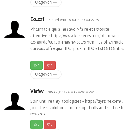
Odgovori ⇾
Ecuxzf
Postavljeno 08-04-2026 04:22:29
Pharmacie qui allie savoir-faire et Г©coute
attentive - https://www.keskeces.com/pharmacie-
de-garde/58470-magny-cours.html , La pharmacie
qui vous offre qualitГ©, proximitГ© et sГ©rГ©nitГ©
.
👍
0
👎
0
Odgovori ⇾
Vlsfvv
Postavljeno 24-03-2026 10:20:19
Spin until reality apologizes - https://zyrzine.com/ ,
Join the revolution of non-stop thrills and real cash
rewards .
👍
0
👎
0