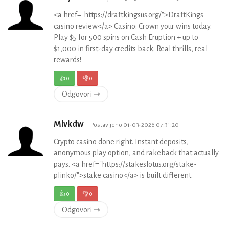
<a href="https://draftkingsus.org/">DraftKings
casino review</a> Casino: Crown your wins today.
Play $5 for 500 spins on Cash Eruption + up to
$1,000 in first-day credits back. Real thrills, real
rewards!
👍
0
👎
0
Odgovori ⇾
Mlvkdw
Postavljeno 01-03-2026 07:31:20
Crypto casino done right. Instant deposits,
anonymous play option, and rakeback that actually
pays. <a href="https://stakeslotus.org/stake-
plinko/">stake casino</a> is built different.
👍
0
👎
0
Odgovori ⇾