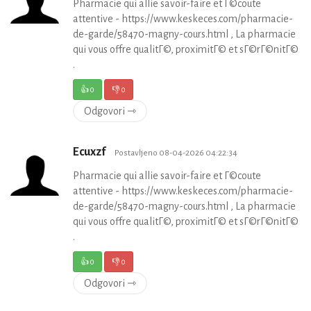
Pharmacie qui allie savoir-faire et Г©coute
attentive - https://www.keskeces.com/pharmacie-
de-garde/58470-magny-cours.html , La pharmacie
qui vous offre qualitГ©, proximitГ© et sГ©rГ©nitГ©
.
👍
0
👎
0
Odgovori ⇾
Ecuxzf
Postavljeno 08-04-2026 04:22:34
Pharmacie qui allie savoir-faire et Г©coute
attentive - https://www.keskeces.com/pharmacie-
de-garde/58470-magny-cours.html , La pharmacie
qui vous offre qualitГ©, proximitГ© et sГ©rГ©nitГ©
.
👍
0
👎
0
Odgovori ⇾