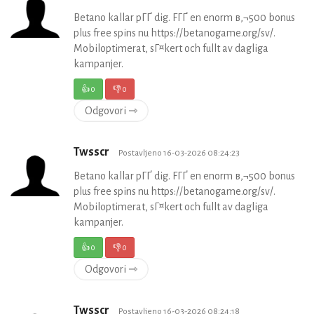
Betano kallar pГҐ dig. FГҐ en enorm в‚¬500 bonus
plus free spins nu https://betanogame.org/sv/.
Mobiloptimerat, sГ¤kert och fullt av dagliga
kampanjer.
👍
0
👎
0
Odgovori ⇾
Twsscr
Postavljeno 16-03-2026 08:24:23
Betano kallar pГҐ dig. FГҐ en enorm в‚¬500 bonus
plus free spins nu https://betanogame.org/sv/.
Mobiloptimerat, sГ¤kert och fullt av dagliga
kampanjer.
👍
0
👎
0
Odgovori ⇾
Twsscr
Postavljeno 16-03-2026 08:24:18