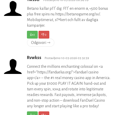
Betano kallar pГҐ dig. FГҐ en enorm в‚¬500 bonus
plus free spins nu https://betanogame.org/sv/.
Mobiloptimerat, sГ¤kert och fullt av dagliga
kampanjer.
👍
0
👎
0
Odgovori ⇾
Rvwkss
Postavljeno 10-03-2026 03:32:59
Connect the millions enchanting colossal on <a
href="https://fanduelus.org/">fanduel casino
app</a> – the #1 real money casino app in America.
Pick up your $1000 PLAY IT AGAIN hand-out and
turn every spin, хэнд and rotate into legitimate
readies rewards. Fast payouts, immense jackpots,
and non-stop action – download FanDuel Casino
any longer and start playing like a pro today!