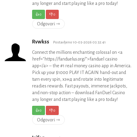
any longer and start playing like a pro today!
👍
0
👎
0
Odgovori ⇾
Rvwkss
Postavljeno 10-03-2026 03:32:41
Connect the millions enchanting colossal on <a
href="https://fanduelus.org/">fanduel casino
app</a> – the #1 real money casino app in America.
Pick up your $1000 PLAY IT AGAIN hand-out and
turn every spin, хэнд and rotate into legitimate
readies rewards. Fast payouts, immense jackpots,
and non-stop action – download FanDuel Casino
any longer and start playing like a pro today!
👍
0
👎
0
Odgovori ⇾