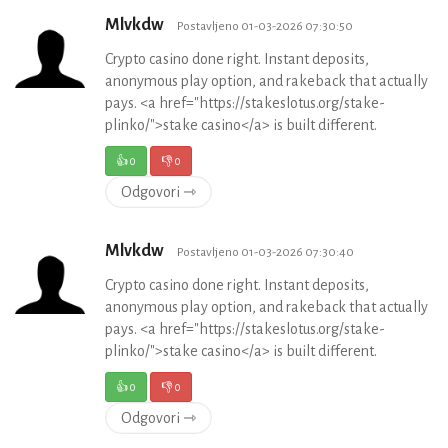
Mlvkdw
Postavljeno 01-03-2026 07:30:50
Crypto casino done right. Instant deposits,
anonymous play option, and rakeback that actually
pays. <a href="https://stakeslotus.org/stake-
plinko/">stake casino</a> is built different.
👍
0
👎
0
Odgovori ⇾
Mlvkdw
Postavljeno 01-03-2026 07:30:40
Crypto casino done right. Instant deposits,
anonymous play option, and rakeback that actually
pays. <a href="https://stakeslotus.org/stake-
plinko/">stake casino</a> is built different.
👍
0
👎
0
Odgovori ⇾