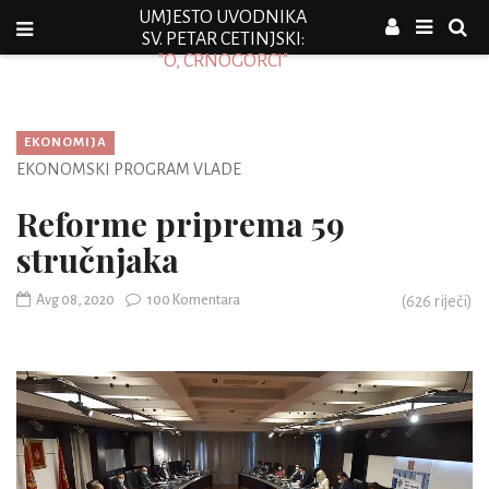
UMJESTO UVODNIKA
SV. PETAR CETINJSKI:
"O, CRNOGORCI"
EKONOMIJA
EKONOMSKI PROGRAM VLADE
Reforme priprema 59
stručnjaka
Avg 08, 2020
100 Komentara
(
626
riječi)