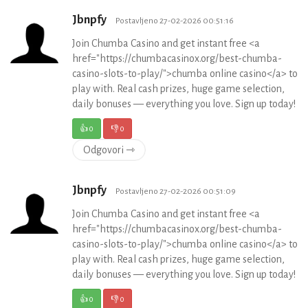
Jbnpfy
Postavljeno 27-02-2026 00:51:16
Join Chumba Casino and get instant free <a
href="https://chumbacasinox.org/best-chumba-
casino-slots-to-play/">chumba online casino</a> to
play with. Real cash prizes, huge game selection,
daily bonuses — everything you love. Sign up today!
👍
0
👎
0
Odgovori ⇾
Jbnpfy
Postavljeno 27-02-2026 00:51:09
Join Chumba Casino and get instant free <a
href="https://chumbacasinox.org/best-chumba-
casino-slots-to-play/">chumba online casino</a> to
play with. Real cash prizes, huge game selection,
daily bonuses — everything you love. Sign up today!
👍
0
👎
0