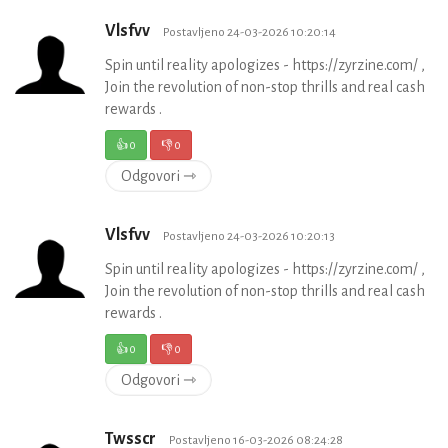
Vlsfvv
Postavljeno 24-03-2026 10:20:14
Spin until reality apologizes - https://zyrzine.com/ ,
Join the revolution of non-stop thrills and real cash
rewards .
👍
0
👎
0
Odgovori ⇾
Vlsfvv
Postavljeno 24-03-2026 10:20:13
Spin until reality apologizes - https://zyrzine.com/ ,
Join the revolution of non-stop thrills and real cash
rewards .
👍
0
👎
0
Odgovori ⇾
Twsscr
Postavljeno 16-03-2026 08:24:28