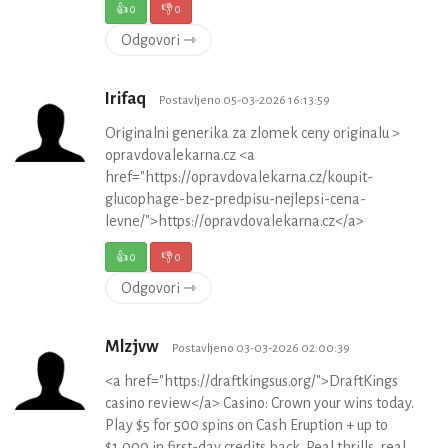
👍
0
👎
0
Odgovori ⇾
Irifaq
Postavljeno 05-03-2026 16:13:59
Originalni generika za zlomek ceny originalu >
opravdovalekarna.cz <a
href="https://opravdovalekarna.cz/koupit-
glucophage-bez-predpisu-nejlepsi-cena-
levne/">https://opravdovalekarna.cz</a>
👍
0
👎
0
Odgovori ⇾
Mlzjvw
Postavljeno 03-03-2026 02:00:39
<a href="https://draftkingsus.org/">DraftKings
casino review</a> Casino: Crown your wins today.
Play $5 for 500 spins on Cash Eruption + up to
$1,000 in first-day credits back. Real thrills, real