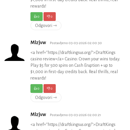
rewards!
👍
0
👎
0
Odgovori ⇾
Mlzjvw
Postavljeno 03-03-2026 02:00:30
<a href="https://draftkingsus.org/">DraftKings
casino review</a> Casino: Crown your wins today.
Play $5 for 500 spins on Cash Eruption + up to
$1,000 in first-day credits back. Real thrills, real
rewards!
👍
0
👎
0
Odgovori ⇾
Mlzjvw
Postavljeno 03-03-2026 02:00:21
<a href="https://draftkingsus.org/">DraftKings