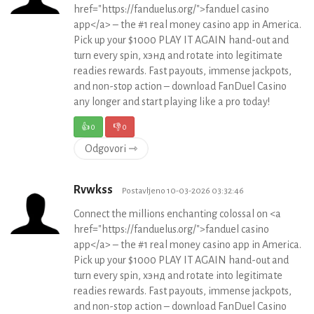
href="https://fanduelus.org/">fanduel casino
app</a> – the #1 real money casino app in America.
Pick up your $1000 PLAY IT AGAIN hand-out and
turn every spin, хэнд and rotate into legitimate
readies rewards. Fast payouts, immense jackpots,
and non-stop action – download FanDuel Casino
any longer and start playing like a pro today!
👍
0
👎
0
Odgovori ⇾
Rvwkss
Postavljeno 10-03-2026 03:32:46
Connect the millions enchanting colossal on <a
href="https://fanduelus.org/">fanduel casino
app</a> – the #1 real money casino app in America.
Pick up your $1000 PLAY IT AGAIN hand-out and
turn every spin, хэнд and rotate into legitimate
readies rewards. Fast payouts, immense jackpots,
and non-stop action – download FanDuel Casino