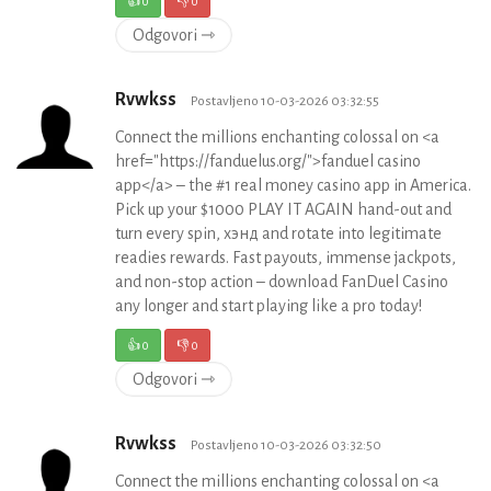
👍
0
👎
0
Odgovori ⇾
Rvwkss
Postavljeno 10-03-2026 03:32:55
Connect the millions enchanting colossal on <a
href="https://fanduelus.org/">fanduel casino
app</a> – the #1 real money casino app in America.
Pick up your $1000 PLAY IT AGAIN hand-out and
turn every spin, хэнд and rotate into legitimate
readies rewards. Fast payouts, immense jackpots,
and non-stop action – download FanDuel Casino
any longer and start playing like a pro today!
👍
0
👎
0
Odgovori ⇾
Rvwkss
Postavljeno 10-03-2026 03:32:50
Connect the millions enchanting colossal on <a