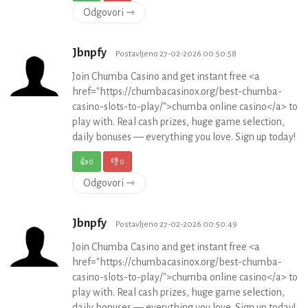
Odgovori ⇾
Jbnpfy
Postavljeno 27-02-2026 00:50:58
Join Chumba Casino and get instant free <a
href="https://chumbacasinox.org/best-chumba-
casino-slots-to-play/">chumba online casino</a> to
play with. Real cash prizes, huge game selection,
daily bonuses — everything you love. Sign up today!
👍
0
👎
0
Odgovori ⇾
Jbnpfy
Postavljeno 27-02-2026 00:50:49
Join Chumba Casino and get instant free <a
href="https://chumbacasinox.org/best-chumba-
casino-slots-to-play/">chumba online casino</a> to
play with. Real cash prizes, huge game selection,
daily bonuses — everything you love. Sign up today!