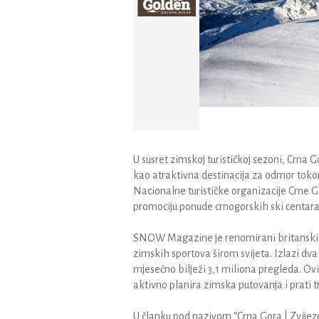
U susret zimskoj turističkoj sezoni, Cr
kao atraktivna destinacija za odmor toko
Nacionalne turističke organizacije Crne Gor
promociju ponude crnogorskih ski centara
SNOW Magazine je renomirani britanski mag
zimskih sportova širom svijeta. Izlazi dva
mjesečno bilježi 3,1 miliona pregleda. Ov
aktivno planira zimska putovanja i prati tr
U članku pod nazivom “Crna Gora | Zvijezd