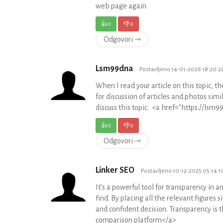
web page again.
👍
0
👎
0
Odgovori ⇾
Lsm99dna
Postavljeno 14-01-2026 18:20:2
When I read your article on this topic, th
for discussion of articles and photos simi
discuss this topic. <a href="https://ls
👍
0
👎
0
Odgovori ⇾
Linker SEO
Postavljeno 10-12-2025 05:14:1
It’s a powerful tool for transparency in a
find. By placing all the relevant figure
and confident decision. Transparency is 
comparison platform</a>