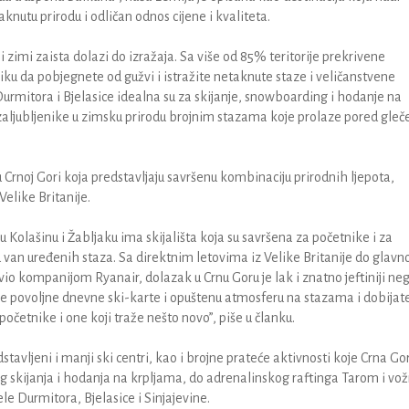
nutu prirodu i odličan odnos cijene i kvaliteta.
i zimi zaista dolazi do izražaja. Sa više od 85% teritorije prekrivene
liku da pobjegnete od gužvi i istražite netaknute staze i veličanstvene
Durmitora i Bjelasice idealna su za skijanje, snowboarding i hodanje na
ljubljenike u zimsku prirodu brojnim stazama koje prolaze pored gleče
u Crnoj Gori koja predstavljaju savršenu kombinaciju prirodnih ljepota,
 Velike Britanije.
 Kolašinu i Žabljaku ima skijališta koja su savršena za početnike i za
nju van uređenih staza. Sa direktnim letovima iz Velike Britanije do glavn
io kompanijom Ryanair, dolazak u Crnu Goru je lak i znatno jeftiniji ne
e povoljne dnevne ski-karte i opuštenu atmosferu na stazama i dobijat
 početnike i one koji traže nešto novo”, piše u članku.
stavljeni i manji ski centri, kao i brojne prateće aktivnosti koje Crna Go
g skijanja i hodanja na krpljama, do adrenalinskog raftinga Tarom i vož
 Durmitora, Bjelasice i Sinjajevine.