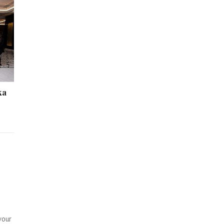
ka
your