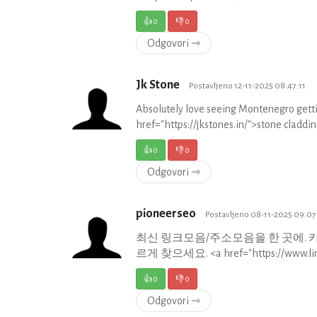
👍
0
👎
0
Odgovori ⇾
Jk Stone
Postavljeno 12-11-2025 08:47:11
Absolutely love seeing Montenegro gettin
href="https://jkstones.in/">stone claddi
👍
0
👎
0
Odgovori ⇾
pioneerseo
Postavljeno 08-11-2025 09:0
최신 링크모음/주소모음을 한 곳에. 
르게 찾으세요. <a href="https://www.linkw
👍
0
👎
0
Odgovori ⇾