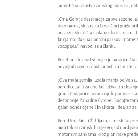
autentično iskustvo zimskog odmora, netak
„Crna Gora je destinacija za sve sezone, al
planinama, skijanje u Crnoj Gori pruža pri
pejzaže. Skijališta u planinskim lancima 
krpljama, dok nacionalni parkovi mame za
vodopada“, navodi se u članku.
Poseban akcenat stavljen je na skijališta 
povoljnih cijena i dostupnosti za turiste iz
„Ova mala zemlja, upola manja od Velsa, u
porodice, ali i za one koji uživaju u skija
grada Podgorice tokom cijele godine sa av
destinacije Zapadne Evrope. Dodajte tom
sjajan odnos cijene i kvaliteta, idealan za
Pored Kolašina i Žabljaka, u tekstu su pred
nudi tokom zimskih mjeseci, od nordijsko
motornim sankama kroz planinske predjele