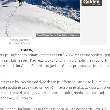
(Foto: NTO)
na Gora je u uglednom britanskom magazinu SNOW Magazine predstavlje
m zimskih mjeseci. Kao rezultat kontinuiranih promotivnih aktivnosti
e na tržištu Velike Britanije, objavljeni članak predstavljao je priliku z
.
azin koji već više od dvije decenije informiše i inspiriše ljubitelje
 puta godišnje sa cirkulacijom od 30 hiljada primjeraka, dok portal u pro
i podaci potvrđuju njegov značajan domet i uticaj među publikom koja
endove u ski industriji.
a u usponu Balkana“, naša zemlja je opisana kao destinacija koja nudi