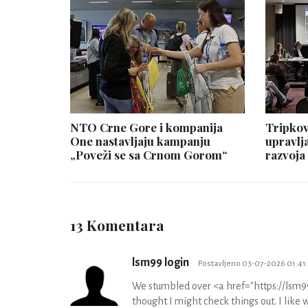
NTO Crne Gore i kompanija
Tripkov
One nastavljaju kampanju
upravlj
„Poveži se sa Crnom Gorom“
razvoja
13 Komentara
lsm99 login
Postavljeno 03-07-2026 01:41
We stumbled over <a href="https://lsm9
thought I might check things out. I like 