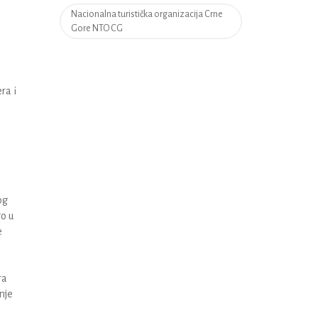
Nacionalna turistička organizacija Crne
Gore NTO CG
ra i
og
go u
e
ra
nje