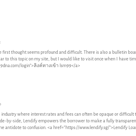
2
e first thought seems profound and difficult. There is also a bulletin boa
lar to this topic on my site, but I would like to visit once when I have ti
m999dna.com/login">ลิงค์ทางเข้า lsm99</a>
0
n industry where interest rates and fees can often be opaque or difficult 
s side-by-side, Lendify empowers the borrower to make a fully transparen
the antidote to confusion. <a href="https://www.lendify.sg/">Lendify Loa