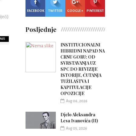
FACEBOOK
TWITTER
GOOGLE +
PINTEREST
iječi)
Posljednje
INSTITUCIONALNI
HIBRIDNI NAPAD NA
CRNU GORU: OD
SVRSTAVANJA UZ
SPC DO REVIZIJE
ISTORIJE, ĆUTANJA
TUŽILAŠTVA I
KAPITULACIJE
OPOZICIJE
Avg 06, 2026
Djelo Aleksandra
Lesa Ivanovića (II)
Avg 05, 2026