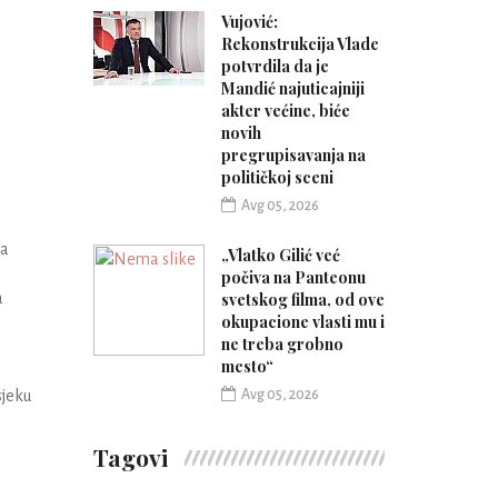
Vujović:
Rekonstrukcija Vlade
potvrdila da je
Mandić najuticajniji
akter većine, biće
novih
pregrupisavanja na
političkoj sceni
Avg 05, 2026
na
„Vlatko Gilić već
počiva na Panteonu
a
svetskog filma, od ove
okupacione vlasti mu i
ne treba grobno
mesto“
sjeku
Avg 05, 2026
Tagovi