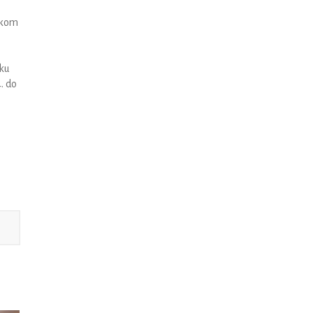
tokom
sku
. do