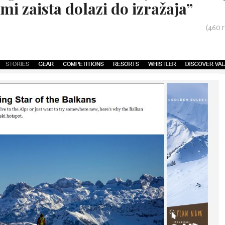
imi zaista dolazi do izražaja”
(
460
r