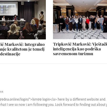
Tripković Marković: Vještač
ić Marković: Integralno
inteligencija kao podrška
anje kvalitetom je temelj
savremenom turizmu
 destinacije
:44
99dna.online/login/">lsm99 login</a> here by a different website and
what I see so now i am following you. Look forward to finding out about 