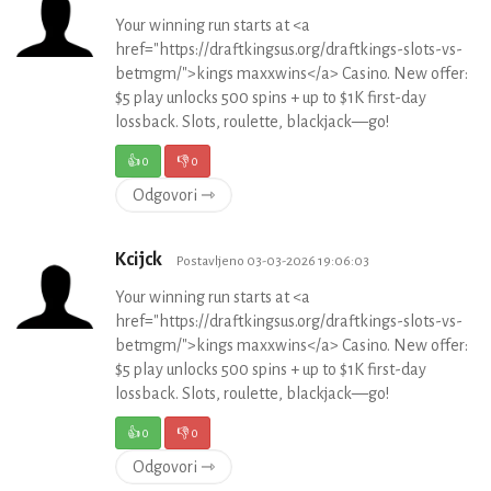
Your winning run starts at <a
href="https://draftkingsus.org/draftkings-slots-vs-
betmgm/">kings maxxwins</a> Casino. New offer:
$5 play unlocks 500 spins + up to $1K first-day
lossback. Slots, roulette, blackjack—go!
👍
0
👎
0
Odgovori ⇾
Kcijck
Postavljeno 03-03-2026 19:06:03
Your winning run starts at <a
href="https://draftkingsus.org/draftkings-slots-vs-
betmgm/">kings maxxwins</a> Casino. New offer:
$5 play unlocks 500 spins + up to $1K first-day
lossback. Slots, roulette, blackjack—go!
👍
0
👎
0
Odgovori ⇾