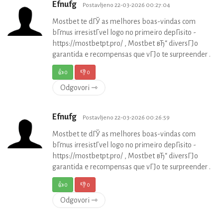
Efnufg
Postavljeno 22-03-2026 00:27:04
Mostbet te dГЎ as melhores boas-vindas com
bГґnus irresistГ­vel logo no primeiro depГіsito -
https://mostbetpt.pro/ , Mostbet вЂ“ diversГЈo
garantida e recompensas que vГЈo te surpreender .
👍
0
👎
0
Odgovori ⇾
Efnufg
Postavljeno 22-03-2026 00:26:59
Mostbet te dГЎ as melhores boas-vindas com
bГґnus irresistГ­vel logo no primeiro depГіsito -
https://mostbetpt.pro/ , Mostbet вЂ“ diversГЈo
garantida e recompensas que vГЈo te surpreender .
👍
0
👎
0
Odgovori ⇾