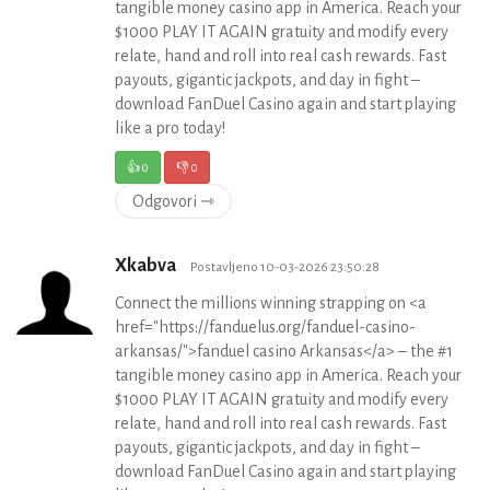
tangible money casino app in America. Reach your
$1000 PLAY IT AGAIN gratuity and modify every
relate, hand and roll into real cash rewards. Fast
payouts, gigantic jackpots, and day in fight –
download FanDuel Casino again and start playing
like a pro today!
👍
0
👎
0
Odgovori ⇾
Xkabva
Postavljeno 10-03-2026 23:50:28
Connect the millions winning strapping on <a
href="https://fanduelus.org/fanduel-casino-
arkansas/">fanduel casino Arkansas</a> – the #1
tangible money casino app in America. Reach your
$1000 PLAY IT AGAIN gratuity and modify every
relate, hand and roll into real cash rewards. Fast
payouts, gigantic jackpots, and day in fight –
download FanDuel Casino again and start playing