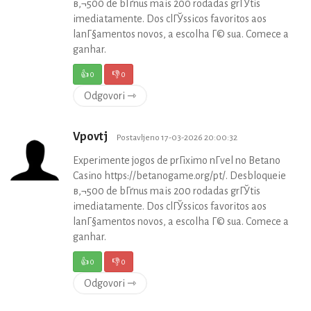
в‚¬500 de bГґnus mais 200 rodadas grГЎtis
imediatamente. Dos clГЎssicos favoritos aos
lanГ§amentos novos, a escolha Г© sua. Comece a
ganhar.
👍
0
👎
0
Odgovori ⇾
Vpovtj
Postavljeno 17-03-2026 20:00:32
Experimente jogos de prГіximo nГ­vel no Betano
Casino https://betanogame.org/pt/. Desbloqueie
в‚¬500 de bГґnus mais 200 rodadas grГЎtis
imediatamente. Dos clГЎssicos favoritos aos
lanГ§amentos novos, a escolha Г© sua. Comece a
ganhar.
👍
0
👎
0
Odgovori ⇾