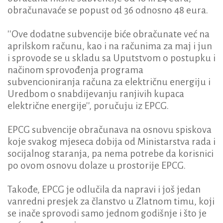
obračunavaće se popust od 36 odnosno 48 eura.
''Ove dodatne subvencije biće obračunate već na
aprilskom računu, kao i na računima za maj i jun
i sprovode se u skladu sa Uputstvom o postupku i
načinom sprovođenja programa
subvencioniranja računa za električnu energiju i
Uredbom o snabdijevanju ranjivih kupaca
električne energije'', poručuju iz EPCG.
EPCG subvencije obračunava na osnovu spiskova
koje svakog mjeseca dobija od Ministarstva rada i
socijalnog staranja, pa nema potrebe da korisnici
po ovom osnovu dolaze u prostorije EPCG.
Takođe, EPCG je odlučila da napravi i još jedan
vanredni presjek za članstvo u Zlatnom timu, koji
se inače sprovodi samo jednom godišnje i što je