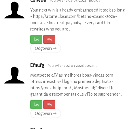
Cxfwbe
Postavljeno 02-04-2026 11:09:05
Your next win is already embarrassed it took so long
- https://atamsulosin.com/betano-casino-2026-
bonuses-slots-real-payouts/ , Every card flip
rewrites who you are .
👍
0
👎
0
Odgovori ⇾
Efnufg
Postavljeno 22-03-2026 00:27:19
Mostbet te dГЎ as melhores boas-vindas com
bГґnus irresistГ­vel logo no primeiro depГіsito -
https://mostbetpt.pro/ , Mostbet вЂ“ diversГЈo
garantida e recompensas que vГЈo te surpreender .
👍
0
👎
0
Odgovori ⇾