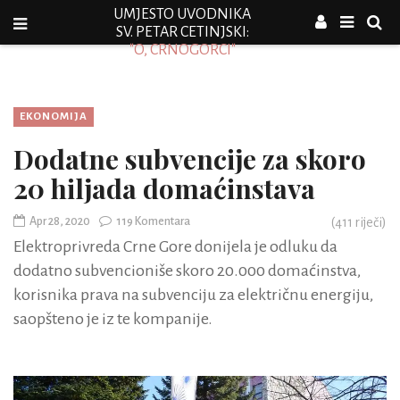
UMJESTO UVODNIKA
SV. PETAR CETINJSKI:
"O, CRNOGORCI"
EKONOMIJA
Dodatne subvencije za skoro
20 hiljada domaćinstava
Apr 28, 2020
119 Komentara
(
411
riječi)
Elektroprivreda Crne Gore donijela je odluku da
dodatno subvencioniše skoro 20.000 domaćinstva,
korisnika prava na subvenciju za električnu energiju,
saopšteno je iz te kompanije.