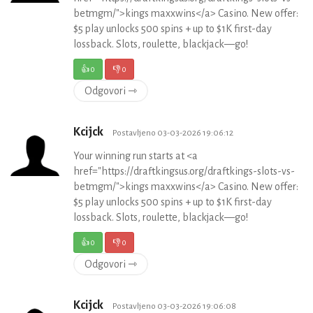
betmgm/">kings maxxwins</a> Casino. New offer:
$5 play unlocks 500 spins + up to $1K first-day
lossback. Slots, roulette, blackjack—go!
👍
0
👎
0
Odgovori ⇾
Kcijck
Postavljeno 03-03-2026 19:06:12
Your winning run starts at <a
href="https://draftkingsus.org/draftkings-slots-vs-
betmgm/">kings maxxwins</a> Casino. New offer:
$5 play unlocks 500 spins + up to $1K first-day
lossback. Slots, roulette, blackjack—go!
👍
0
👎
0
Odgovori ⇾
Kcijck
Postavljeno 03-03-2026 19:06:08