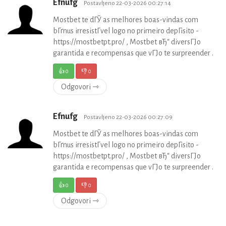
Efnufg
Postavljeno 22-03-2026 00:27:14
Mostbet te dГЎ as melhores boas-vindas com
bГґnus irresistГ­vel logo no primeiro depГіsito -
https://mostbetpt.pro/ , Mostbet вЂ“ diversГЈo
garantida e recompensas que vГЈo te surpreender .
👍
0
👎
0
Odgovori ⇾
Efnufg
Postavljeno 22-03-2026 00:27:09
Mostbet te dГЎ as melhores boas-vindas com
bГґnus irresistГ­vel logo no primeiro depГіsito -
https://mostbetpt.pro/ , Mostbet вЂ“ diversГЈo
garantida e recompensas que vГЈo te surpreender .
👍
0
👎
0
Odgovori ⇾