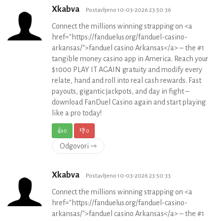
Xkabva
Postavljeno 10-03-2026 23:50:36
Connect the millions winning strapping on <a
href="https://fanduelus.org/fanduel-casino-
arkansas/">fanduel casino Arkansas</a> – the #1
tangible money casino app in America. Reach your
$1000 PLAY IT AGAIN gratuity and modify every
relate, hand and roll into real cash rewards. Fast
payouts, gigantic jackpots, and day in fight –
download FanDuel Casino again and start playing
like a pro today!
👍
0
👎
0
Odgovori ⇾
Xkabva
Postavljeno 10-03-2026 23:50:33
Connect the millions winning strapping on <a
href="https://fanduelus.org/fanduel-casino-
arkansas/">fanduel casino Arkansas</a> – the #1