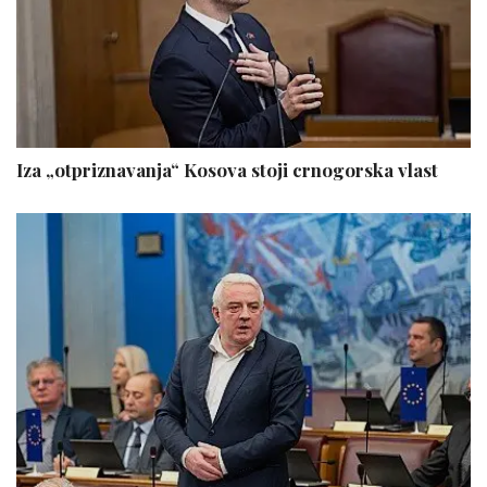
Iza „otpriznavanja“ Kosova stoji crnogorska vlast