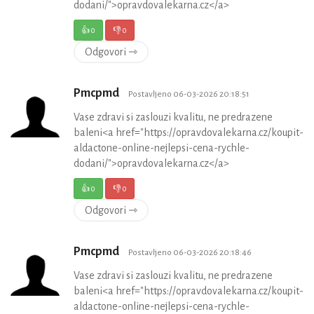
dodani/">opravdovalekarna.cz</a>
👍
0
👎
0
Odgovori ⇾
Pmcpmd
Postavljeno 06-03-2026 20:18:51
Vase zdravi si zaslouzi kvalitu, ne predrazene
baleni<a href="https://opravdovalekarna.cz/koupit-
aldactone-online-nejlepsi-cena-rychle-
dodani/">opravdovalekarna.cz</a>
👍
0
👎
0
Odgovori ⇾
Pmcpmd
Postavljeno 06-03-2026 20:18:46
Vase zdravi si zaslouzi kvalitu, ne predrazene
baleni<a href="https://opravdovalekarna.cz/koupit-
aldactone-online-nejlepsi-cena-rychle-