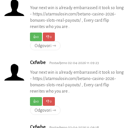
Your next win is already embarrassed it took so long
- https://atamsulosin.com/betano-casino-2026-
bonuses-slots-real-payouts/ , Every card flip
rewrites who you are .
👍
0
👎
0
Odgovori ⇾
Cxfwbe
Postavljeno 02-04-2026 11:09:23
Your next win is already embarrassed it took so long
- https://atamsulosin.com/betano-casino-2026-
bonuses-slots-real-payouts/ , Every card flip
rewrites who you are .
👍
0
👎
0
Odgovori ⇾
Cxfwbe
Postavljeno 02-04-2026 11:09:18