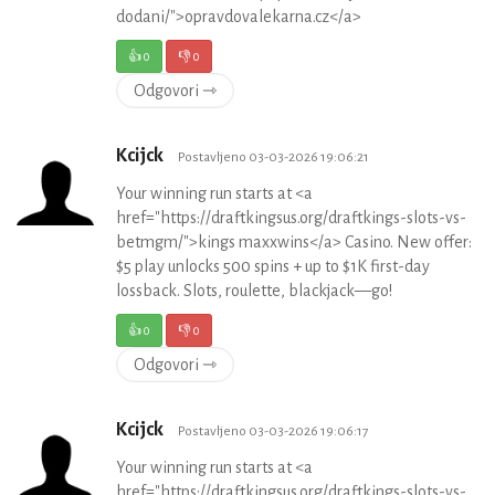
dodani/">opravdovalekarna.cz</a>
👍
0
👎
0
Odgovori ⇾
Kcijck
Postavljeno 03-03-2026 19:06:21
Your winning run starts at <a
href="https://draftkingsus.org/draftkings-slots-vs-
betmgm/">kings maxxwins</a> Casino. New offer:
$5 play unlocks 500 spins + up to $1K first-day
lossback. Slots, roulette, blackjack—go!
👍
0
👎
0
Odgovori ⇾
Kcijck
Postavljeno 03-03-2026 19:06:17
Your winning run starts at <a
href="https://draftkingsus.org/draftkings-slots-vs-