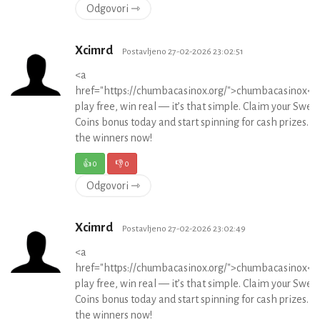
Odgovori ⇾
Xcimrd
Postavljeno 27-02-2026 23:02:51
<a
href="https://chumbacasinox.org/">chumbacasinox</
play free, win real — it’s that simple. Claim your Swee
Coins bonus today and start spinning for cash prizes. Jo
the winners now!
👍
0
👎
0
Odgovori ⇾
Xcimrd
Postavljeno 27-02-2026 23:02:49
<a
href="https://chumbacasinox.org/">chumbacasinox</
play free, win real — it’s that simple. Claim your Swee
Coins bonus today and start spinning for cash prizes. Jo
the winners now!