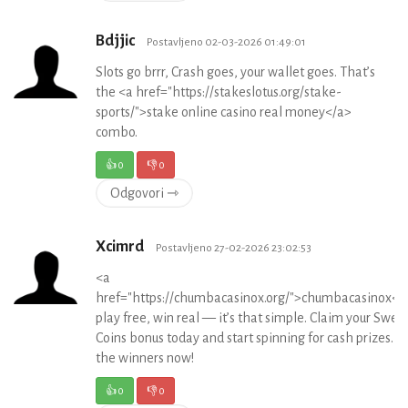
Bdjjic
Postavljeno 02-03-2026 01:49:01
Slots go brrr, Crash goes, your wallet goes. That’s
the <a href="https://stakeslotus.org/stake-
sports/">stake online casino real money</a>
combo.
👍
0
👎
0
Odgovori ⇾
Xcimrd
Postavljeno 27-02-2026 23:02:53
<a
href="https://chumbacasinox.org/">chumbacasinox</
play free, win real — it’s that simple. Claim your Swee
Coins bonus today and start spinning for cash prizes. Jo
the winners now!
👍
0
👎
0