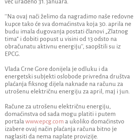
već urađeno 31. januara.
''Na ovaj nači želimo da nagradimo naše redovne
kupce tako će sva domaćinstva koja 30. aprila ne
budu imala dugovanja postati članovi „Zlatnog
tima“ i dobiti popust u visini od 13 odsto na
obračunatu aktivnu energiju'', saopštili su iz
EPCG.
Vlada Crne Gore donijela je odluku i da
energetski subjekti oslobode privredna društva
plaćanja fiksnog dijela naknade na računu za
utrošenu električnu energiju za april, maj i jun.
Račune za utrošenu električnu energiju,
domaćinstva od sada mogu platiti i putem
portala
www.epcg.com
a ukoliko domaćinstvo
izabere ovaj način plaćanja računa bitno je
naglasiti da nema naplate provizije.