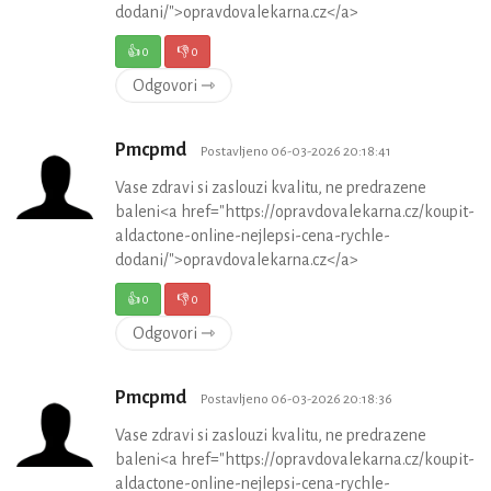
dodani/">opravdovalekarna.cz</a>
👍
0
👎
0
Odgovori ⇾
Pmcpmd
Postavljeno 06-03-2026 20:18:41
Vase zdravi si zaslouzi kvalitu, ne predrazene
baleni<a href="https://opravdovalekarna.cz/koupit-
aldactone-online-nejlepsi-cena-rychle-
dodani/">opravdovalekarna.cz</a>
👍
0
👎
0
Odgovori ⇾
Pmcpmd
Postavljeno 06-03-2026 20:18:36
Vase zdravi si zaslouzi kvalitu, ne predrazene
baleni<a href="https://opravdovalekarna.cz/koupit-
aldactone-online-nejlepsi-cena-rychle-