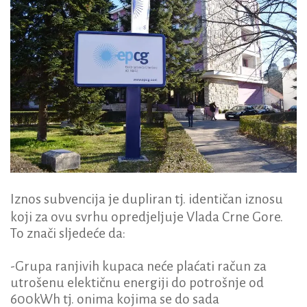
Iznos subvencija je dupliran tj. identičan iznosu
koji za ovu svrhu opredjeljuje Vlada Crne Gore.
To znači sljedeće da:
-Grupa ranjivih kupaca neće plaćati račun za
utrošenu elektičnu energiji do potrošnje od
600kWh tj. onima kojima se do sada