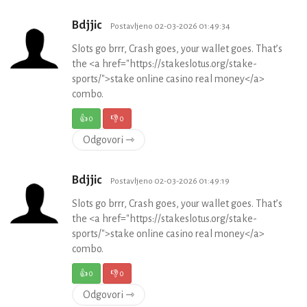
Bdjjic
Postavljeno 02-03-2026 01:49:34
Slots go brrr, Crash goes, your wallet goes. That’s
the <a href="https://stakeslotus.org/stake-
sports/">stake online casino real money</a>
combo.
👍
0
👎
0
Odgovori ⇾
Bdjjic
Postavljeno 02-03-2026 01:49:19
Slots go brrr, Crash goes, your wallet goes. That’s
the <a href="https://stakeslotus.org/stake-
sports/">stake online casino real money</a>
combo.
👍
0
👎
0
Odgovori ⇾