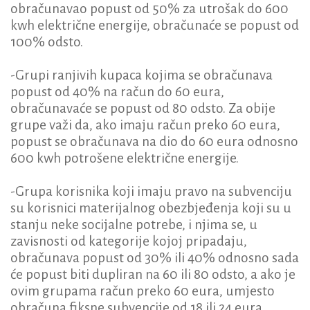
obračunavao popust od 50% za utrošak do 600
kwh električne energije, obračunaće se popust od
100% odsto.
-Grupi ranjivih kupaca kojima se obračunava
popust od 40% na račun do 60 eura,
obračunavaće se popust od 80 odsto. Za obije
grupe važi da, ako imaju račun preko 60 eura,
popust se obračunava na dio do 60 eura odnosno
600 kwh potrošene električne energije.
-Grupa korisnika koji imaju pravo na subvenciju
su korisnici materijalnog obezbjeđenja koji su u
stanju neke socijalne potrebe, i njima se, u
zavisnosti od kategorije kojoj pripadaju,
obračunava popust od 30% ili 40% odnosno sada
će popust biti dupliran na 60 ili 80 odsto, a ako je
ovim grupama račun preko 60 eura, umjesto
obračuna fiksne subvencije od 18 ili 24 eura,