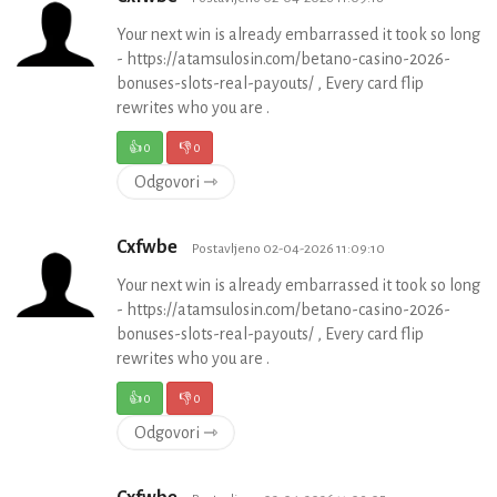
Your next win is already embarrassed it took so long
- https://atamsulosin.com/betano-casino-2026-
bonuses-slots-real-payouts/ , Every card flip
rewrites who you are .
👍
0
👎
0
Odgovori ⇾
Cxfwbe
Postavljeno 02-04-2026 11:09:10
Your next win is already embarrassed it took so long
- https://atamsulosin.com/betano-casino-2026-
bonuses-slots-real-payouts/ , Every card flip
rewrites who you are .
👍
0
👎
0
Odgovori ⇾