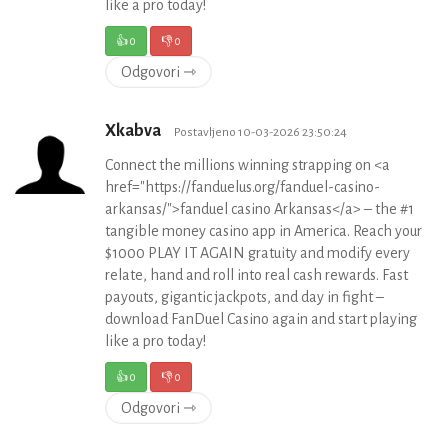
like a pro today!
👍
0
👎
0
Odgovori ⇾
Xkabva
Postavljeno 10-03-2026 23:50:24
Connect the millions winning strapping on <a
href="https://fanduelus.org/fanduel-casino-
arkansas/">fanduel casino Arkansas</a> – the #1
tangible money casino app in America. Reach your
$1000 PLAY IT AGAIN gratuity and modify every
relate, hand and roll into real cash rewards. Fast
payouts, gigantic jackpots, and day in fight –
download FanDuel Casino again and start playing
like a pro today!
👍
0
👎
0
Odgovori ⇾