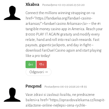
Xkabva
Postavljeno 10-03-2026 23:50:20
Connect the millions winning strapping on <a
href="https://fanduelus.org/fanduel-casino-
arkansas/">fanduel casino Arkansas</a> – the #1
tangible money casino app in America. Reach your
$1000 PLAY IT AGAIN gratuity and modify every
relate, hand and roll into real cash rewards. Fast
payouts, gigantic jackpots, and day in fight –
download FanDuel Casino again and start playing
like a pro today!
👍
0
👎
0
Odgovori ⇾
Pmcpmd
Postavljeno 06-03-2026 20:18:55
Vase zdravi si zaslouzi kvalitu, ne predrazene
baleni<a href="https://opravdovalekarna.cz/koupit-
aldactone-online-nejlepsi-cena-rychle-