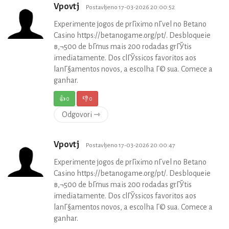
Vpovtj
Postavljeno 17-03-2026 20:00:52
Experimente jogos de prГіximo nГ­vel no Betano
Casino https://betanogame.org/pt/. Desbloqueie
в‚¬500 de bГґnus mais 200 rodadas grГЎtis
imediatamente. Dos clГЎssicos favoritos aos
lanГ§amentos novos, a escolha Г© sua. Comece a
ganhar.
👍
0
👎
0
Odgovori ⇾
Vpovtj
Postavljeno 17-03-2026 20:00:47
Experimente jogos de prГіximo nГ­vel no Betano
Casino https://betanogame.org/pt/. Desbloqueie
в‚¬500 de bГґnus mais 200 rodadas grГЎtis
imediatamente. Dos clГЎssicos favoritos aos
lanГ§amentos novos, a escolha Г© sua. Comece a
ganhar.