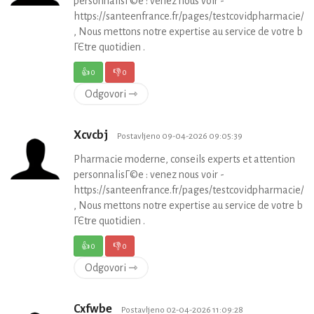
personnalisГ©e : venez nous voir -
https://santeenfrance.fr/pages/testcovidpharmacie/p
, Nous mettons notre expertise au service de votre bie
ГЄtre quotidien .
👍
0
👎
0
Odgovori ⇾
Xcvcbj
Postavljeno 09-04-2026 09:05:39
Pharmacie moderne, conseils experts et attention
personnalisГ©e : venez nous voir -
https://santeenfrance.fr/pages/testcovidpharmacie/p
, Nous mettons notre expertise au service de votre bie
ГЄtre quotidien .
👍
0
👎
0
Odgovori ⇾
Cxfwbe
Postavljeno 02-04-2026 11:09:28