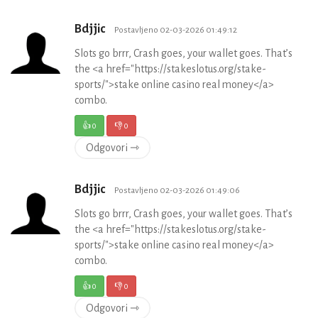
Bdjjic
Postavljeno 02-03-2026 01:49:12
Slots go brrr, Crash goes, your wallet goes. That’s
the <a href="https://stakeslotus.org/stake-
sports/">stake online casino real money</a>
combo.
👍
0
👎
0
Odgovori ⇾
Bdjjic
Postavljeno 02-03-2026 01:49:06
Slots go brrr, Crash goes, your wallet goes. That’s
the <a href="https://stakeslotus.org/stake-
sports/">stake online casino real money</a>
combo.
👍
0
👎
0
Odgovori ⇾