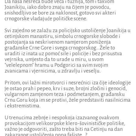
Da naša nesreća bude veća i tužnija, tom i takvom
Joanikiju, iako dobro znaju na čijem je povodcu,
snishodljivo se bore za naklonost, gotovo svi akteri
crnogorske vladajuće političke scene.
Svi zajedno se zalažu za policijsko ustoličenje Joanikija u
cetinjskom manastiru, simbolu crnogorske slobode i
postojanja sa neskrivenom namjerom poniženja
građanske Crne Gore i svega crnogorskog.. Žele to
uraditi iz inata uz pomoć sile i policije i bez prisustva
vejrnika, umjesto da to urade u miru, u svom
"velelepnom" hramu u Podgorici sa svim svojim
zvanicama i vjernicima, u zdravlju i veselju.
Pritom, ovi lažni mirotvorci i nesrećnici iza čije ideologije
je ostao prah i pepeo, krv i suze, brojni zločini i genocid,
vulgarnom zamjenom teza i podmetanjem, građansku
Crnu Goru koja im se protivi, žele predstaviti nasilnicima
i ekstremistima.
U trenucima zebnje i nespokoja izazvanog ovakvom
provokacijom velikosrpske klero-šovinističke politike,
važno je odgovoriti, zašto treba biti na Cetinju na dan
zakazanog ustoličenja popa fašiste...?