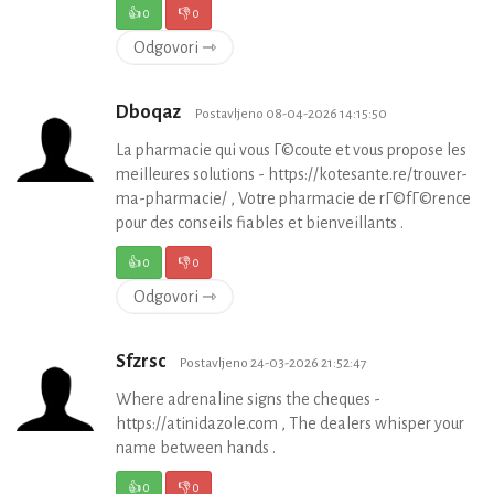
👍
0
👎
0
Odgovori ⇾
Dboqaz
Postavljeno 08-04-2026 14:15:50
La pharmacie qui vous Г©coute et vous propose les
meilleures solutions - https://kotesante.re/trouver-
ma-pharmacie/ , Votre pharmacie de rГ©fГ©rence
pour des conseils fiables et bienveillants .
👍
0
👎
0
Odgovori ⇾
Sfzrsc
Postavljeno 24-03-2026 21:52:47
Where adrenaline signs the cheques -
https://atinidazole.com , The dealers whisper your
name between hands .
👍
0
👎
0