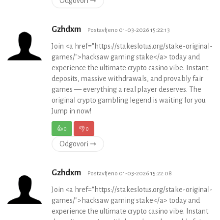
Odgovori ⇾
Gzhdxm
Postavljeno 01-03-2026 15:22:13
Join <a href="https://stakeslotus.org/stake-original-
games/">hacksaw gaming stake</a> today and
experience the ultimate crypto casino vibe. Instant
deposits, massive withdrawals, and provably fair
games — everything a real player deserves. The
original crypto gambling legend is waiting for you.
Jump in now!
👍
0
👎
0
Odgovori ⇾
Gzhdxm
Postavljeno 01-03-2026 15:22:08
Join <a href="https://stakeslotus.org/stake-original-
games/">hacksaw gaming stake</a> today and
experience the ultimate crypto casino vibe. Instant