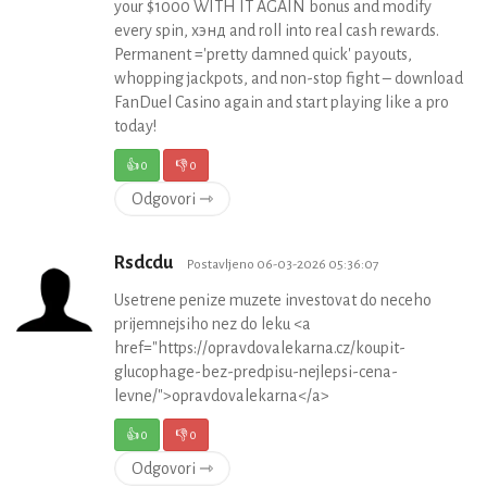
your $1000 WITH IT AGAIN bonus and modify
every spin, хэнд and roll into real cash rewards.
Permanent ='pretty damned quick' payouts,
whopping jackpots, and non-stop fight – download
FanDuel Casino again and start playing like a pro
today!
👍
0
👎
0
Odgovori ⇾
Rsdcdu
Postavljeno 06-03-2026 05:36:07
Usetrene penize muzete investovat do neceho
prijemnejsiho nez do leku <a
href="https://opravdovalekarna.cz/koupit-
glucophage-bez-predpisu-nejlepsi-cena-
levne/">opravdovalekarna</a>
👍
0
👎
0
Odgovori ⇾