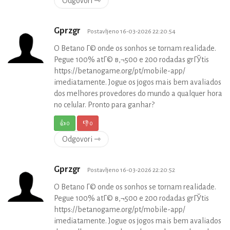
Odgovori ⇾
Gprzgr
Postavljeno 16-03-2026 22:20:54
O Betano Г© onde os sonhos se tornam realidade.
Pegue 100% atГ© в‚¬500 e 200 rodadas grГЎtis
https://betanogame.org/pt/mobile-app/
imediatamente. Jogue os jogos mais bem avaliados
dos melhores provedores do mundo a qualquer hora
no celular. Pronto para ganhar?
👍
0
👎
0
Odgovori ⇾
Gprzgr
Postavljeno 16-03-2026 22:20:52
O Betano Г© onde os sonhos se tornam realidade.
Pegue 100% atГ© в‚¬500 e 200 rodadas grГЎtis
https://betanogame.org/pt/mobile-app/
imediatamente. Jogue os jogos mais bem avaliados