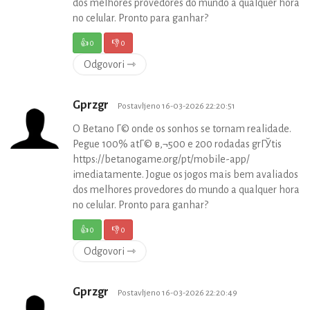
dos melhores provedores do mundo a qualquer hora
no celular. Pronto para ganhar?
👍
0
👎
0
Odgovori ⇾
Gprzgr
Postavljeno 16-03-2026 22:20:51
O Betano Г© onde os sonhos se tornam realidade.
Pegue 100% atГ© в‚¬500 e 200 rodadas grГЎtis
https://betanogame.org/pt/mobile-app/
imediatamente. Jogue os jogos mais bem avaliados
dos melhores provedores do mundo a qualquer hora
no celular. Pronto para ganhar?
👍
0
👎
0
Odgovori ⇾
Gprzgr
Postavljeno 16-03-2026 22:20:49