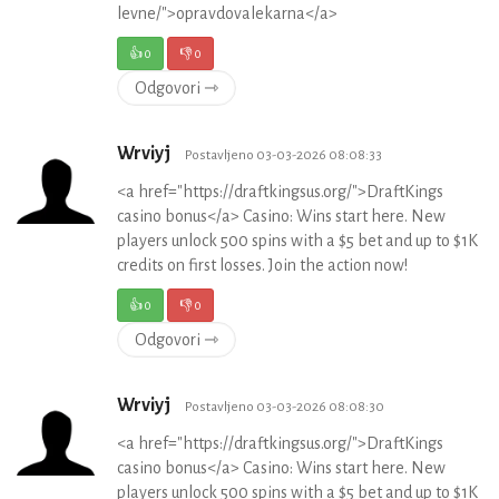
levne/">opravdovalekarna</a>
👍
0
👎
0
Odgovori ⇾
Wrviyj
Postavljeno 03-03-2026 08:08:33
<a href="https://draftkingsus.org/">DraftKings
casino bonus</a> Casino: Wins start here. New
players unlock 500 spins with a $5 bet and up to $1K
credits on first losses. Join the action now!
👍
0
👎
0
Odgovori ⇾
Wrviyj
Postavljeno 03-03-2026 08:08:30
<a href="https://draftkingsus.org/">DraftKings
casino bonus</a> Casino: Wins start here. New
players unlock 500 spins with a $5 bet and up to $1K