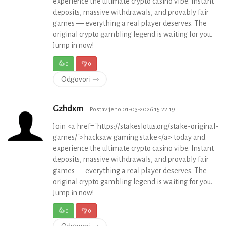
experience the ultimate crypto casino vibe. Instant
deposits, massive withdrawals, and provably fair
games — everything a real player deserves. The
original crypto gambling legend is waiting for you.
Jump in now!
👍
0
👎
0
Odgovori ⇾
Gzhdxm
Postavljeno 01-03-2026 15:22:19
Join <a href="https://stakeslotus.org/stake-original-
games/">hacksaw gaming stake</a> today and
experience the ultimate crypto casino vibe. Instant
deposits, massive withdrawals, and provably fair
games — everything a real player deserves. The
original crypto gambling legend is waiting for you.
Jump in now!
👍
0
👎
0