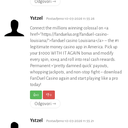
Odgovori ⇾
Ystzel
Postavljeno 10-03-2026 11:55:26
Connect the millions winning colossal on <a
href="https://fanduelus.org/fanduel-casino-
louisiana/">fanduel casino Louisiana</a> – the #1
legitimate money casino app in America. Pick up
your $1000 WITH IT AGAIN bonus and modify
every spin, хэнд and roll into real cash rewards.
Permanent ='pretty damned quick' payouts,
whopping jackpots, and non-stop fight – download
FanDuel Casino again and start playing like a pro
today!
👍
0
👎
0
Odgovori ⇾
Ystzel
Postavljeno 10-03-2026 11:55:21