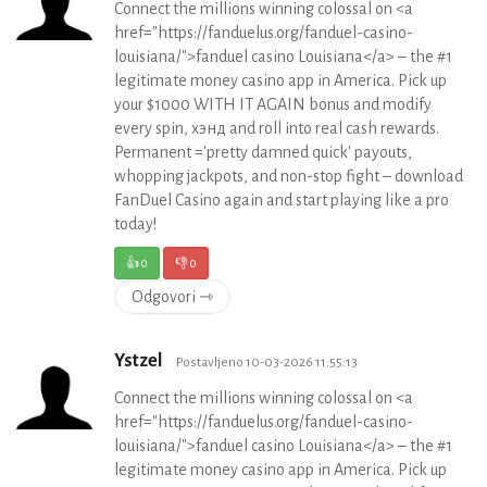
Connect the millions winning colossal on <a
href="https://fanduelus.org/fanduel-casino-
louisiana/">fanduel casino Louisiana</a> – the #1
legitimate money casino app in America. Pick up
your $1000 WITH IT AGAIN bonus and modify
every spin, хэнд and roll into real cash rewards.
Permanent ='pretty damned quick' payouts,
whopping jackpots, and non-stop fight – download
FanDuel Casino again and start playing like a pro
today!
👍
0
👎
0
Odgovori ⇾
Ystzel
Postavljeno 10-03-2026 11:55:13
Connect the millions winning colossal on <a
href="https://fanduelus.org/fanduel-casino-
louisiana/">fanduel casino Louisiana</a> – the #1
legitimate money casino app in America. Pick up