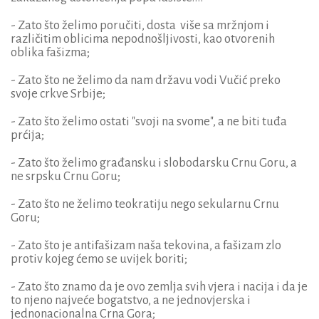
- Zato što želimo poručiti, dosta više sa mržnjom i
različitim oblicima nepodnošljivosti, kao otvorenih
oblika fašizma;
- Zato što ne želimo da nam državu vodi Vučić preko
svoje crkve Srbije;
- Zato što želimo ostati "svoji na svome", a ne biti tuđa
prćija;
- Zato što želimo građansku i slobodarsku Crnu Goru, a
ne srpsku Crnu Goru;
- Zato što ne želimo teokratiju nego sekularnu Crnu
Goru;
- Zato što je antifašizam naša tekovina, a fašizam zlo
protiv kojeg ćemo se uvijek boriti;
- Zato što znamo da je ovo zemlja svih vjera i nacija i da je
to njeno najveće bogatstvo, a ne jednovjerska i
jednonacionalna Crna Gora;