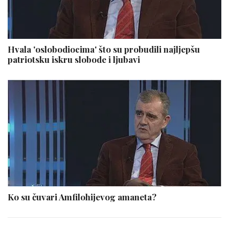
Hvala 'oslobodiocima' što su probudili najljepšu
patriotsku iskru slobode i ljubavi
Ko su čuvari Amfilohijevog amaneta?