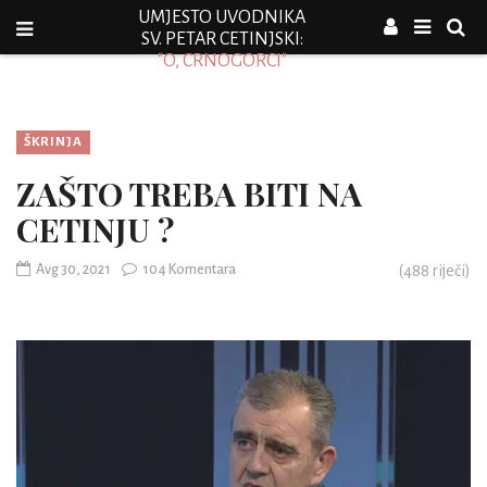
UMJESTO UVODNIKA
SV. PETAR CETINJSKI:
"O, CRNOGORCI"
ŠKRINJA
ZAŠTO TREBA BITI NA
CETINJU ?
Avg 30, 2021
104 Komentara
(
488
riječi)