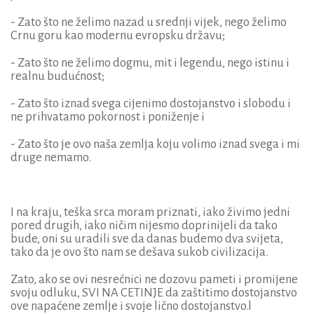
- Zato što ne želimo nazad u srednji vijek, nego želimo
Crnu goru kao modernu evropsku državu;
- Zato što ne želimo dogmu, mit i legendu, nego istinu i
realnu budućnost;
- Zato što iznad svega cijenimo dostojanstvo i slobodu i
ne prihvatamo pokornost i poniženje i
- Zato što je ovo naša zemlja koju volimo iznad svega i mi
druge nemamo.
I na kraju, teška srca moram priznati, iako živimo jedni
pored drugih, iako ničim nijesmo doprinijeli da tako
bude, oni su uradili sve da danas budemo dva svijeta,
tako da je ovo što nam se dešava sukob civilizacija.
Zato, ako se ovi nesrećnici ne dozovu pameti i promijene
svoju odluku, SVI NA CETINJE da zaštitimo dostojanstvo
ove napaćene zemlje i svoje lično dostojanstvo.l