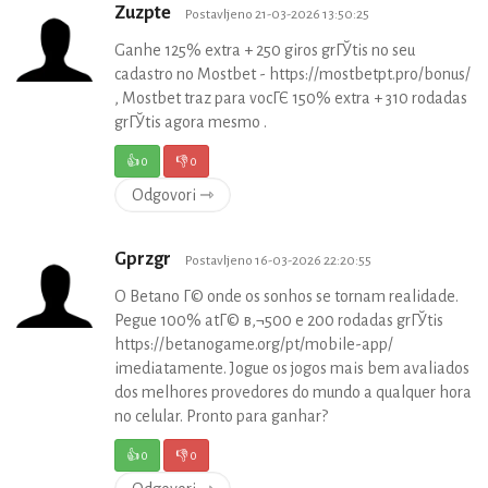
Zuzpte
Postavljeno 21-03-2026 13:50:25
Ganhe 125% extra + 250 giros grГЎtis no seu
cadastro no Mostbet - https://mostbetpt.pro/bonus/
, Mostbet traz para vocГЄ 150% extra + 310 rodadas
grГЎtis agora mesmo .
👍
0
👎
0
Odgovori ⇾
Gprzgr
Postavljeno 16-03-2026 22:20:55
O Betano Г© onde os sonhos se tornam realidade.
Pegue 100% atГ© в‚¬500 e 200 rodadas grГЎtis
https://betanogame.org/pt/mobile-app/
imediatamente. Jogue os jogos mais bem avaliados
dos melhores provedores do mundo a qualquer hora
no celular. Pronto para ganhar?
👍
0
👎
0