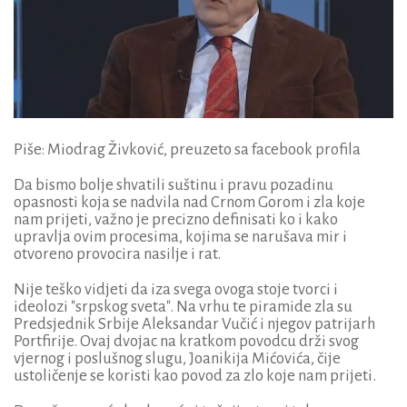
Piše: Miodrag Živković, preuzeto sa facebook profila
Da bismo bolje shvatili suštinu i pravu pozadinu
opasnosti koja se nadvila nad Crnom Gorom i zla koje
nam prijeti, važno je precizno definisati ko i kako
upravlja ovim procesima, kojima se narušava mir i
otvoreno provocira nasilje i rat.
Nije teško vidjeti da iza svega ovoga stoje tvorci i
ideolozi "srpskog sveta". Na vrhu te piramide zla su
Predsjednik Srbije Aleksandar Vučić i njegov patrijarh
Portfirije. Ovaj dvojac na kratkom povodcu drži svog
vjernog i poslušnog slugu, Joanikija Mićovića, čije
ustoličenje se koristi kao povod za zlo koje nam prijeti.