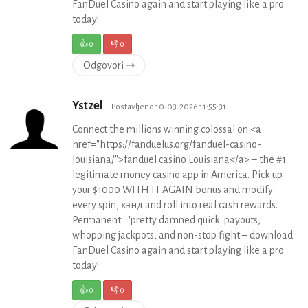
FanDuel Casino again and start playing like a pro
today!
👍
0
👎
0
Odgovori ⇾
Ystzel
Postavljeno 10-03-2026 11:55:31
Connect the millions winning colossal on <a
href="https://fanduelus.org/fanduel-casino-
louisiana/">fanduel casino Louisiana</a> – the #1
legitimate money casino app in America. Pick up
your $1000 WITH IT AGAIN bonus and modify
every spin, хэнд and roll into real cash rewards.
Permanent ='pretty damned quick' payouts,
whopping jackpots, and non-stop fight – download
FanDuel Casino again and start playing like a pro
today!
👍
0
👎
0