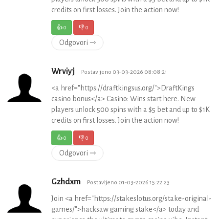
credits on first losses. Join the action now!
👍
0
👎
0
Odgovori ⇾
Wrviyj
Postavljeno 03-03-2026 08:08:21
<a href="https://draftkingsus.org/">DraftKings
casino bonus</a> Casino: Wins start here. New
players unlock 500 spins with a $5 bet and up to $1K
credits on first losses. Join the action now!
👍
0
👎
0
Odgovori ⇾
Gzhdxm
Postavljeno 01-03-2026 15:22:23
Join <a href="https://stakeslotus.org/stake-original-
games/">hacksaw gaming stake</a> today and