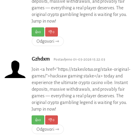
deposits, massive withdrawals, and provably fair
games — everything a real player deserves. The
original crypto gambling legend is waiting for you.
Jump in now!
👍
0
👎
0
Odgovori ⇾
Gzhdxm
Postavljeno 01-03-2026 15:22:03
Join <a href="https://stakeslotus.org/stake-original-
games/">hacksaw gaming stake</a> today and
experience the ultimate crypto casino vibe. Instant
deposits, massive withdrawals, and provably fair
games — everything a real player deserves. The
original crypto gambling legend is waiting for you.
Jump in now!
👍
0
👎
0
Odgovori ⇾