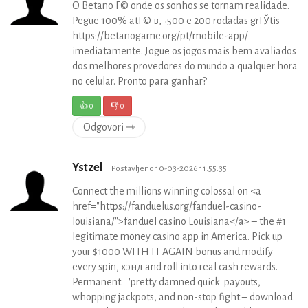
O Betano Г© onde os sonhos se tornam realidade.
Pegue 100% atГ© в‚¬500 e 200 rodadas grГЎtis
https://betanogame.org/pt/mobile-app/
imediatamente. Jogue os jogos mais bem avaliados
dos melhores provedores do mundo a qualquer hora
no celular. Pronto para ganhar?
👍
0
👎
0
Odgovori ⇾
Ystzel
Postavljeno 10-03-2026 11:55:35
Connect the millions winning colossal on <a
href="https://fanduelus.org/fanduel-casino-
louisiana/">fanduel casino Louisiana</a> – the #1
legitimate money casino app in America. Pick up
your $1000 WITH IT AGAIN bonus and modify
every spin, хэнд and roll into real cash rewards.
Permanent ='pretty damned quick' payouts,
whopping jackpots, and non-stop fight – download