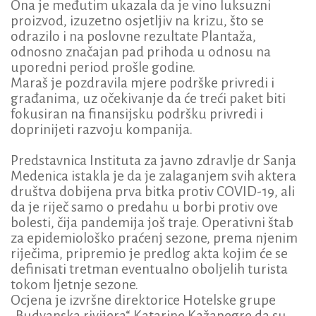
Ona je međutim ukazala da je vino luksuzni
proizvod, izuzetno osjetljiv na krizu, što se
odrazilo i na poslovne rezultate Plantaža,
odnosno značajan pad prihoda u odnosu na
uporedni period prošle godine.
Maraš je pozdravila mjere podrške privredi i
građanima, uz očekivanje da će treći paket biti
fokusiran na finansijsku podršku privredi i
doprinijeti razvoju kompanija.
Predstavnica Instituta za javno zdravlje dr Sanja
Medenica istakla je da je zalaganjem svih aktera
društva dobijena prva bitka protiv COVID-19, ali
da je riječ samo o predahu u borbi protiv ove
bolesti, čija pandemija još traje. Operativni štab
za epidemiološko praćenj sezone, prema njenim
riječima, pripremio je predlog akta kojim će se
definisati tretman eventualno oboljelih turista
tokom ljetnje sezone.
Ocjena je izvršne direktorice Hotelske grupe
„Budvanska rivijera“ Katarine Kažanegre da su