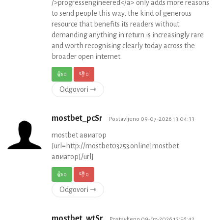
/>progressengineered</a> only adds more reasons
to send people this way, the kind of generous
resource that benefits its readers without
demanding anything in return is increasingly rare
and worth recognising clearly today across the
broader open internet.
👍
0
👎
0
Odgovori ⇾
mostbet_pcSr
Postavljeno 09-07-2026 13:04:33
mostbet авиатор
[url=http://mostbet03253.online]mostbet
авиатор[/url]
👍
0
👎
0
Odgovori ⇾
mostbet_wtSr
Postavljeno 09-07-2026 12:56:42