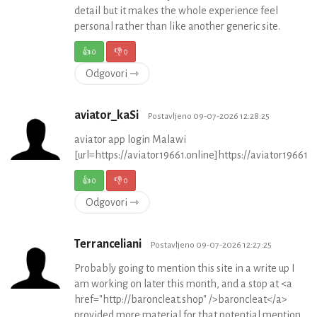
detail but it makes the whole experience feel
personal rather than like another generic site.
👍
0
👎
0
Odgovori ⇾
aviator_kaSi
Postavljeno 09-07-2026 12:28:25
aviator app login Malawi
[url=https://aviator19661.online]https://aviator19661.on
👍
0
👎
0
Odgovori ⇾
Terranceliani
Postavljeno 09-07-2026 12:27:25
Probably going to mention this site in a write up I
am working on later this month, and a stop at <a
href="http://baroncleat.shop" />baroncleat</a>
provided more material for that potential mention,