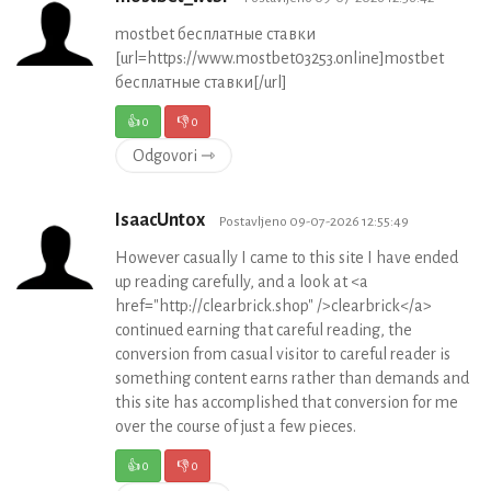
mostbet бесплатные ставки
[url=https://www.mostbet03253.online]mostbet
бесплатные ставки[/url]
👍
0
👎
0
Odgovori ⇾
IsaacUntox
Postavljeno 09-07-2026 12:55:49
However casually I came to this site I have ended
up reading carefully, and a look at <a
href="http://clearbrick.shop" />clearbrick</a>
continued earning that careful reading, the
conversion from casual visitor to careful reader is
something content earns rather than demands and
this site has accomplished that conversion for me
over the course of just a few pieces.
👍
0
👎
0