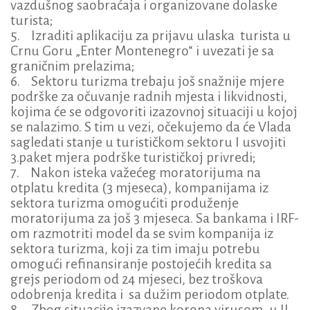
vazdušnog saobraćaja i organizovane dolaske
turista;
5. Izraditi aplikaciju za prijavu ulaska turista u
Crnu Goru „Enter Montenegro“ i uvezati je sa
graničnim prelazima;
6. Sektoru turizma trebaju još snažnije mjere
podrške za očuvanje radnih mjesta i likvidnosti,
kojima će se odgovoriti izazovnoj situaciji u kojoj
se nalazimo. S tim u vezi, očekujemo da će Vlada
sagledati stanje u turističkom sektoru I usvojiti
3.paket mjera podrške turističkoj privredi;
7. Nakon isteka važećeg moratorijuma na
otplatu kredita (3 mjeseca), kompanijama iz
sektora turizma omogućiti produženje
moratorijuma za još 3 mjeseca. Sa bankama i IRF-
om razmotriti model da se svim kompanija iz
sektora turizma, koji za tim imaju potrebu
omogući refinansiranje postojećih kredita sa
grejs periodom od 24 mjeseci, bez troškova
odobrenja kredita i sa dužim periodom otplate.
8. Zbog situacije izazvane korona virusom, u II