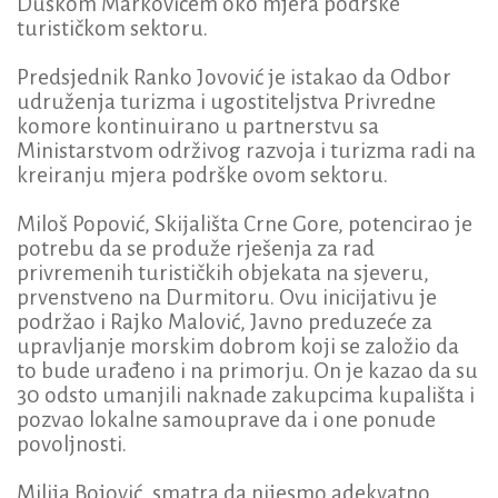
Duškom Markovićem oko mjera podrške
turističkom sektoru.
Predsjednik Ranko Jovović je istakao da Odbor
udruženja turizma i ugostiteljstva Privredne
komore kontinuirano u partnerstvu sa
Ministarstvom održivog razvoja i turizma radi na
kreiranju mjera podrške ovom sektoru.
Miloš Popović, Skijališta Crne Gore, potencirao je
potrebu da se produže rješenja za rad
privremenih turističkih objekata na sjeveru,
prvenstveno na Durmitoru. Ovu inicijativu je
podržao i Rajko Malović, Javno preduzeće za
upravljanje morskim dobrom koji se založio da
to bude urađeno i na primorju. On je kazao da su
30 odsto umanjili naknade zakupcima kupališta i
pozvao lokalne samouprave da i one ponude
povoljnosti.
Milija Bojović, smatra da nijesmo adekvatno