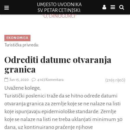
UMJESTO UVODNIKA
SV. PETAR CETINJSKI:
"O, CRNOGORCI"
EKONOMIJA
Turistička privreda:
Odrediti datume otvaranja
granica
Jun 15, 2020
4163 Komentara
(
2165
riječi)
Uvažene kolege,
Turistički poslenici traže da se hitno odrede datumi
otvaranja granica za zemlje koje se ne nalaze na listi
koje ispunjavaju epidemiološke standarde. Zemlje
koje se nalaze na listi ne treba uklanjati minimum 30
dana, uz kontinuirano praćenje njihove