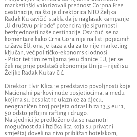
marketinški valorizovali prednost Corona Free
destinacije, na što je direktorica NTO Željka
Radak Kukavičić istakla da je naglasak kampanje
„U društvu prirode“ potenciranje sigurnosti i
bezbjednosti naše destinacije. Osvrćući se na
komentare kako Crna Gora nije na listi pojedinih
država EU, ona je kazala da za to nije marketing
ključan, već političko-ekonomski odnosi.
- Prioritet tim zemljama jesu članice EU, jer se
želi najprije podstaći ekonomija Unije – riječi su
Željke Radak Kukavičić.
Direktor Elvir Klica je predstavio povoljnosti koje
Nacionalni parkovi nude posjetiocima, a među
kojima su besplatne ulaznice za djecu,
neograničen broj posjeta odraslih za 13,5 eura,
50 odsto jeftijini rafting i drugo.
Na sjednici je predloženo da se razmotri
mogućnost da i fizička lica koja su privatni
smještaj doveli na nivo približan hotelskom,