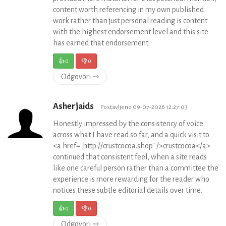
content worth referencing in my own published
work rather than just personal reading is content
with the highest endorsement level and this site
has earned that endorsement.
👍
0
👎
0
Odgovori ⇾
Asherjaids
Postavljeno 09-07-2026 12:27:03
Honestly impressed by the consistency of voice
across what I have read so far, and a quick visit to
<a href="http://crustcocoa.shop" />crustcocoa</a>
continued that consistent feel, when a site reads
like one careful person rather than a committee the
experience is more rewarding for the reader who
notices these subtle editorial details over time.
👍
0
👎
0
Odgovori ⇾