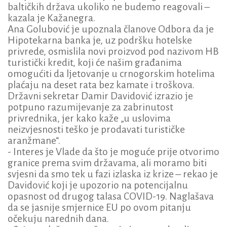
baltičkih država ukoliko ne budemo reagovali –
kazala je Kažanegra.
Ana Golubović je upoznala članove Odbora da je
Hipotekarna banka je, uz podršku hotelske
privrede, osmislila novi proizvod pod nazivom HB
turistički kredit, koji će našim građanima
omogućiti da ljetovanje u crnogorskim hotelima
plaćaju na deset rata bez kamate i troškova.
Državni sekretar Damir Davidović izrazio je
potpuno razumijevanje za zabrinutost
privrednika, jer kako kaže „u uslovima
neizvjesnosti teško je prodavati turističke
aranžmane“.
- Interes je Vlade da što je moguće prije otvorimo
granice prema svim državama, ali moramo biti
svjesni da smo tek u fazi izlaska iz krize – rekao je
Davidović koji je upozorio na potencijalnu
opasnost od drugog talasa COVID-19. Naglašava
da se jasnije smjernice EU po ovom pitanju
očekuju narednih dana.