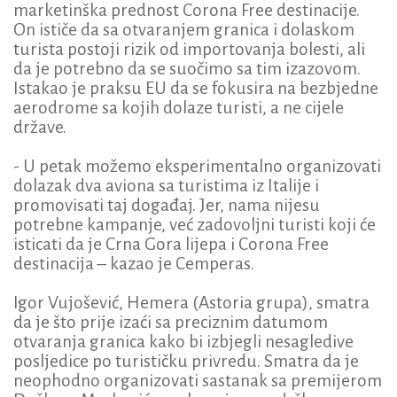
marketinška prednost Corona Free destinacije.
On ističe da sa otvaranjem granica i dolaskom
turista postoji rizik od importovanja bolesti, ali
da je potrebno da se suočimo sa tim izazovom.
Istakao je praksu EU da se fokusira na bezbjedne
aerodrome sa kojih dolaze turisti, a ne cijele
države.
- U petak možemo eksperimentalno organizovati
dolazak dva aviona sa turistima iz Italije i
promovisati taj događaj. Jer, nama nijesu
potrebne kampanje, već zadovoljni turisti koji će
isticati da je Crna Gora lijepa i Corona Free
destinacija – kazao je Cemperas.
Igor Vujošević, Hemera (Astoria grupa), smatra
da je što prije izaći sa preciznim datumom
otvaranja granica kako bi izbjegli nesagledive
posljedice po turističku privredu. Smatra da je
neophodno organizovati sastanak sa premijerom