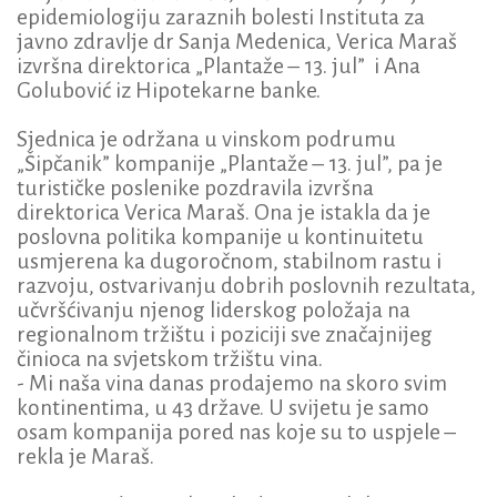
epidemiologiju zaraznih bolesti Instituta za
javno zdravlje dr Sanja Medenica, Verica Maraš
izvršna direktorica „Plantaže – 13. jul” i Ana
Golubović iz Hipotekarne banke.
Sjednica je održana u vinskom podrumu
„Šipčanik” kompanije „Plantaže – 13. jul”, pa je
turističke poslenike pozdravila izvršna
direktorica Verica Maraš. Ona je istakla da je
poslovna politika kompanije u kontinuitetu
usmjerena ka dugoročnom, stabilnom rastu i
razvoju, ostvarivanju dobrih poslovnih rezultata,
učvršćivanju njenog liderskog položaja na
regionalnom tržištu i poziciji sve značajnijeg
činioca na svjetskom tržištu vina.
- Mi naša vina danas prodajemo na skoro svim
kontinentima, u 43 države. U svijetu je samo
osam kompanija pored nas koje su to uspjele –
rekla je Maraš.