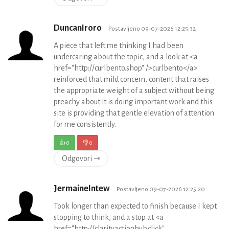
DuncanIroro
Postavljeno 09-07-2026 12:25:32
A piece that left me thinking I had been
undercaring about the topic, and a look at <a
href="http://curlbento.shop" />curlbento</a>
reinforced that mild concern, content that raises
the appropriate weight of a subject without being
preachy about it is doing important work and this
site is providing that gentle elevation of attention
for me consistently.
👍
0
👎
0
Odgovori ⇾
JermaineIntew
Postavljeno 09-07-2026 12:25:20
Took longer than expected to finish because I kept
stopping to think, and a stop at <a
href="http://clarityactionhub.click"