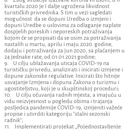
kvartalu 2020 je I dalje ugrožena likvidnost
turističkih privrednika. S tim u vezi sagledati
mogućnost da se dopuni Uredba o izmjeni i
dopuni Uredbe o uslovima za odlaganje naplate
dospjelih poreskih i neporeskih potraživanja
kojom će se propisati da se osim za potraživanja
nastalih u martu, aprilu i maju 2020. godine,
dodaju i potraživanja za jun 2020, sa plaćanjem u
24 jednake rate, od 01.01.2021.godine;
9. U cilju ublažavanja uticaja COVID-19 na
turističku privredu, analizirati i inicirati izmjene i
dopune zakonske regulative. Inicirati što hitnije
usvajanje Izmjena i dopuna Zakona o turizmu i
ugostiteljstvu, koji je u skupštinskoj proceduri;
10. U cilju očuvanja radnih mjesta, a imajuću u
vidu neizvjesnost u pogledu obima i trajanja
posljedica pandemije COVID-19, izmjeniti važeće
propise i utvrditi kategoriju "stalni sezonski
radnik";
11. Implementirati projekat „Pojednostavljenje