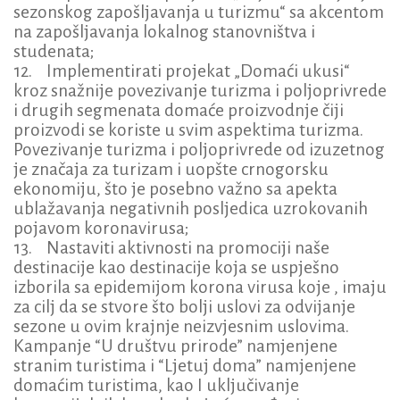
sezonskog zapošljavanja u turizmu“ sa akcentom
na zapošljavanja lokalnog stanovništva i
studenata;
12. Implementirati projekat „Domaći ukusi“
kroz snažnije povezivanje turizma i poljoprivrede
i drugih segmenata domaće proizvodnje čiji
proizvodi se koriste u svim aspektima turizma.
Povezivanje turizma i poljoprivrede od izuzetnog
je značaja za turizam i uopšte crnogorsku
ekonomiju, što je posebno važno sa apekta
ublažavanja negativnih posljedica uzrokovanih
pojavom koronavirusa;
13. Nastaviti aktivnosti na promociji naše
destinacije kao destinacije koja se uspješno
izborila sa epidemijom korona virusa koje , imaju
za cilj da se stvore što bolji uslovi za odvijanje
sezone u ovim krajnje neizvjesnim uslovima.
Kampanje “U društvu prirode” namjenjene
stranim turistima i “Ljetuj doma” namjenjene
domaćim turistima, kao I uključivanje