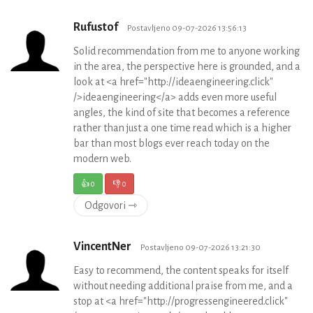
Rufustof
Postavljeno 09-07-2026 13:56:13
Solid recommendation from me to anyone working
in the area, the perspective here is grounded, and a
look at <a href="http://ideaengineering.click"
/>ideaengineering</a> adds even more useful
angles, the kind of site that becomes a reference
rather than just a one time read which is a higher
bar than most blogs ever reach today on the
modern web.
👍
0
👎
0
Odgovori ⇾
VincentNer
Postavljeno 09-07-2026 13:21:30
Easy to recommend, the content speaks for itself
without needing additional praise from me, and a
stop at <a href="http://progressengineered.click"