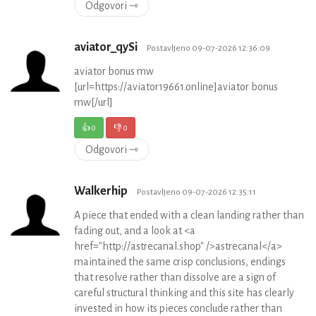
Odgovori ⇾
aviator_qySi
Postavljeno 09-07-2026 12:36:09
aviator bonus mw
[url=https://aviator19661.online]aviator bonus
mw[/url]
👍
0
👎
0
Odgovori ⇾
Walkerhip
Postavljeno 09-07-2026 12:35:11
A piece that ended with a clean landing rather than
fading out, and a look at <a
href="http://astrecanal.shop" />astrecanal</a>
maintained the same crisp conclusions, endings
that resolve rather than dissolve are a sign of
careful structural thinking and this site has clearly
invested in how its pieces conclude rather than