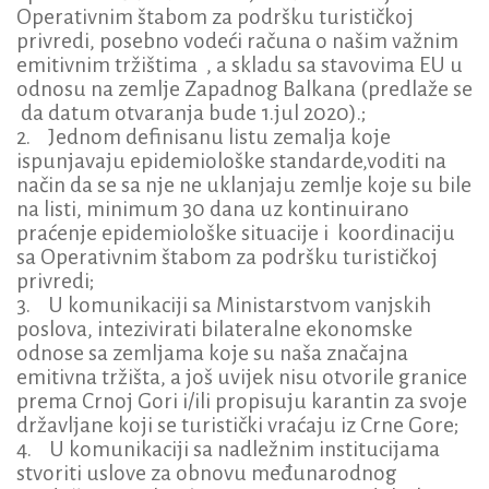
Operativnim štabom za podršku turističkoj
privredi, posebno vodeći računa o našim važnim
emitivnim tržištima , a skladu sa stavovima EU u
odnosu na zemlje Zapadnog Balkana (predlaže se
da datum otvaranja bude 1.jul 2020).;
2. Jednom definisanu listu zemalja koje
ispunjavaju epidemiološke standarde,voditi na
način da se sa nje ne uklanjaju zemlje koje su bile
na listi, minimum 30 dana uz kontinuirano
praćenje epidemiološke situacije i koordinaciju
sa Operativnim štabom za podršku turističkoj
privredi;
3. U komunikaciji sa Ministarstvom vanjskih
poslova, intezivirati bilateralne ekonomske
odnose sa zemljama koje su naša značajna
emitivna tržišta, a još uvijek nisu otvorile granice
prema Crnoj Gori i/ili propisuju karantin za svoje
državljane koji se turistički vraćaju iz Crne Gore;
4. U komunikaciji sa nadležnim institucijama
stvoriti uslove za obnovu međunarodnog