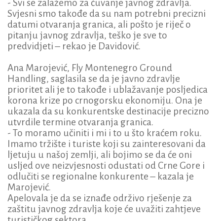
- Svi se zalažemo za čuvanje javnog zdravlja.
Svjesni smo takođe da su nam potrebni precizni
datumi otvaranja granica, ali pošto je riječ o
pitanju javnog zdravlja, teško je sve to
predvidjeti – rekao je Davidović.
Ana Marojević, Fly Montenegro Ground
Handling, saglasila se da je javno zdravlje
prioritet ali je to takođe i ublažavanje posljedica
korona krize po crnogorsku ekonomiju. Ona je
ukazala da su konkurentske destinacije precizno
utvrdile termine otvaranja granica.
- To moramo učiniti i mi i to u što kraćem roku.
Imamo tržište i turiste koji su zainteresovani da
ljetuju u našoj zemlji, ali bojimo se da će oni
usljed ove neizvjesnosti odustati od Crne Gore i
odlučiti se regionalne konkurente – kazala je
Marojević.
Apelovala je da se iznađe održivo rješenje za
zaštitu javnog zdravlja koje će uvažiti zahtjeve
turističkog sektora.