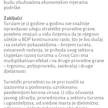
budu obuhvaćena ekonomskim mjerama
podrške.
Zaključci
Turizam je iz godine u godinu sve snažnije
opravdavao ulogu strateške privredne grane,
posebno imajući u vidu činjenicu da je njegovo
učešće u BDP kontinuirano raslo, što je bio slučaj
i sa ostalim pokazateljima – brojem turista,
ostvarenih noćenja, te prihoda ovog sektora.
Uspješan razvoj turizma u Crnoj Gori ima
multiplikativan efekat i na druge privredne grane
– trgovinu, poljoprivredu, saobraćaj i druge
djelatnosti.
Turistički privrednici su se prvi suočili sa
izazovima u poslovanju uzrokovanu
pandemijom korona virusa. U cilju očuvanja
javnog zdravlja, privrednicima u sektoru turizma
i ugostiteljstva, od sredine marta je djelimično,