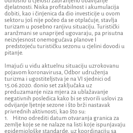
odnosno u cjelosti zabranjeno obavljanje
djelatnosti. Niska profitabilnost i akumulacija
dobiti, kao i činjenica da dio investicije u ovom
sektoru još nije počeo da se otplaćuje, stavlja
turizam u posebno ranjivu situaciju. Turistički
aranžmani se unaprijed ugovaraju, pa prisutna
neizvjesnost onemogućava planove I
predstojeću turističku sezonu u cjelini dovodi u
pitanje.
Imajući u vidu aktuelnu situaciju uzrokovanu
pojavom koronavirusa, Odbor udruženja
turizma i ugostiteljstva je na VI sjednici od
15.06.2020. donio set zaključaka uz
preduzamanje niza mjera za ublažavanje
negativnih posledica kako bi se stvorili uslovi za
odvijanje ljetnje sezone i što brži nastavak
privrednih aktivnosti, kao što su:
1. Hitno odrediti datum otvaranja granica za
zemlje koje se ne nalaze na listi koje ispunjavaju
epidemiološke standarde, uz koordinaciju sa