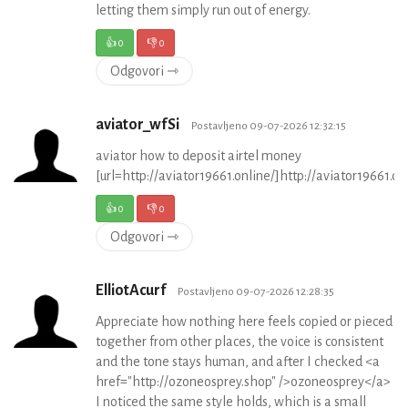
letting them simply run out of energy.
👍
0
👎
0
Odgovori ⇾
aviator_wfSi
Postavljeno 09-07-2026 12:32:15
aviator how to deposit airtel money
[url=http://aviator19661.online/]http://aviator19661.onl
👍
0
👎
0
Odgovori ⇾
ElliotAcurf
Postavljeno 09-07-2026 12:28:35
Appreciate how nothing here feels copied or pieced
together from other places, the voice is consistent
and the tone stays human, and after I checked <a
href="http://ozoneosprey.shop" />ozoneosprey</a>
I noticed the same style holds, which is a small