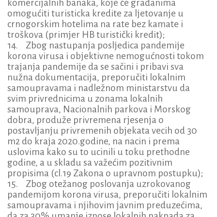
komercijalnih banaka, koje će građanima
omogućiti turisticka kredite za ljetovanje u
crnogorskim hotelima na rate bez kamate i
troškova (primjer HB turistički kredit);
14. Zbog nastupanja posljedica pandemije
korona virusa i objektivne nemogućnosti tokom
trajanja pandemije da se sačini i pribavi sva
nužna dokumentacija, preporučiti lokalnim
samoupravama i nadležnom ministarstvu da
svim privrednicima u zonama lokalnih
samouprava, Nacionalnih parkova i Morskog
dobra, produže privremena rjesenja o
postavljanju privremenih objekata vecih od 30
m2 do kraja 2020.godine, na nacin i prema
uslovima kako su to ucinili u toku prethodne
godine, a u skladu sa važećim pozitivnim
propisima (cl.19 Zakona o upravnom postupku);
15. Zbog otežanog poslovanja uzrokovanog
pandemijom korona virusa, preporučiti lokalnim
samoupravama i njihovim javnim preduzećima,
da za 30% umanje iznose lokalnih naknada za