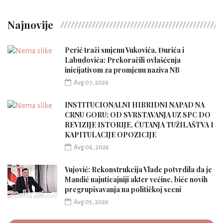
Najnovije
Perić traži smjenu Vukovića, Đurića i
Labudovića: Prekoračili ovlašćenja
inicijativom za promjenu naziva NB
Avg 07, 2026
INSTITUCIONALNI HIBRIDNI NAPAD NA
CRNU GORU: OD SVRSTAVANJA UZ SPC DO
REVIZIJE ISTORIJE, ĆUTANJA TUŽILAŠTVA I
KAPITULACIJE OPOZICIJE
Avg 06, 2026
Vujović: Rekonstrukcija Vlade potvrdila da je
Mandić najuticajniji akter većine, biće novih
pregrupisavanja na političkoj sceni
Avg 05, 2026