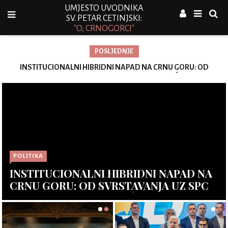
UMJESTO UVODNIKA
SV. PETAR CETINJSKI:
"O, CRNOGORCI"
POSLJEDNJE
INSTITUCIONALNI HIBRIDNI NAPAD NA CRNU GORU: OD
Vu
SVRSTAVANJA UZ SPC DO REVIZIJE ISTORIJE, ĆUTANJA
TUŽILAŠTVA I KAPITULACIJE OPOZICIJE
POLITIKA
INSTITUCIONALNI HIBRIDNI NAPAD NA
CRNU GORU: OD SVRSTAVANJA UZ SPC
DO REVIZIJE ISTORIJE, ĆUTANJA
TUŽILAŠTVA I KAPITULACIJE OPOZICIJE