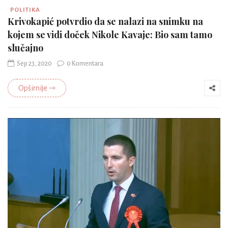
POLITIKA
Krivokapić potvrdio da se nalazi na snimku na
kojem se vidi doček Nikole Kavaje: Bio sam tamo
slučajno
Sep 23, 2020
0 Komentara
Opširnije ⇾