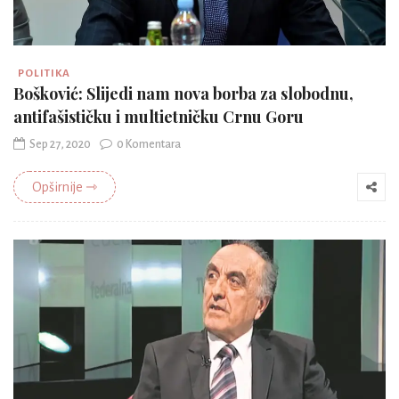
POLITIKA
Bošković: Slijedi nam nova borba za slobodnu,
antifašističku i multietničku Crnu Goru
Sep 27, 2020
0 Komentara
Opširnije ⇾