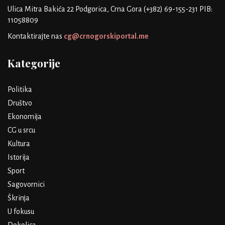
Ulica Mitra Bakića 22
Podgorica, Crna Gora
(+382) 69-155-231
PIB:
11058809
Kontaktirajte nas
cg@crnogorskiportal.me
Kategorije
Politika
Društvo
Ekonomija
CG u srcu
Kultura
Istorija
Sport
Sagovornici
Škrinja
U fokusu