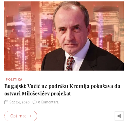
POLITIKA
Bugajski: Vučić uz podršku Kremlja pokušava da
ostvari Miloševićev projekat
Sep 24, 2020
0 Komentara
Opširnije ⇾