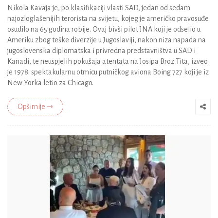
Nikola Kavaja je, po klasifikaciji vlasti SAD, jedan od sedam
najozloglašenijih terorista na svijetu, kojeg je američko pravosuđe
osudilo na 65 godina robije. Ovaj bivši pilot JNA koji je odselio u
Ameriku zbog teške diverzije u Jugoslaviji, nakon niza napada na
jugoslovenska diplomatska i privredna predstavništva u SAD i
Kanadi, te neuspjelih pokušaja atentata na Josipa Broz Tita, izveo
je 1978. spektakularnu otmicu putničkog aviona Boing 727 koji je iz
New Yorka letio za Chicago.
Opširnije ⇾