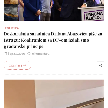
POLITIKA
Doskorašnja saradnica Dritana Abazovića piše za
Istragu: Koaliranjem sa DF-om izdali smo
građanske principe
Sep 24, 2020
0 Komentara
Opširnije ⇾