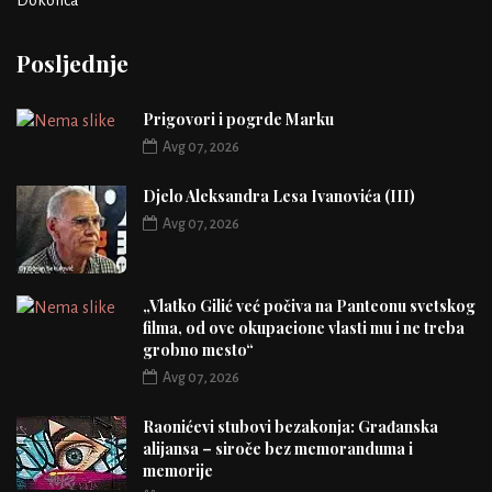
Dokolica
Posljednje
Prigovori i pogrde Marku
Avg 07, 2026
Djelo Aleksandra Lesa Ivanovića (III)
Avg 07, 2026
„Vlatko Gilić već počiva na Panteonu svetskog
filma, od ove okupacione vlasti mu i ne treba
grobno mesto“
Avg 07, 2026
Raonićevi stubovi bezakonja: Građanska
alijansa – siroče bez memoranduma i
memorije