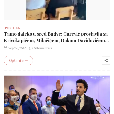
POLITIKA
Tamo daleko u sred Budve: Carević proslavlja sa
Krivokapićem, Milačićem, Dakom Davidovićem...
Sep 24, 2020
0 Komentara
Opširnije ⇾