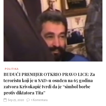
POLITIKA
BUDUĆI PREMIJER OTKRIO PRAVO LICE: Za
teroristu koji je u SAD-u osuđen na 65 godina
zatvora Krivokapić tvrdi da je “simbol borbe
protiv diktatora Tita”
Sep 25, 2020
1 Komentara