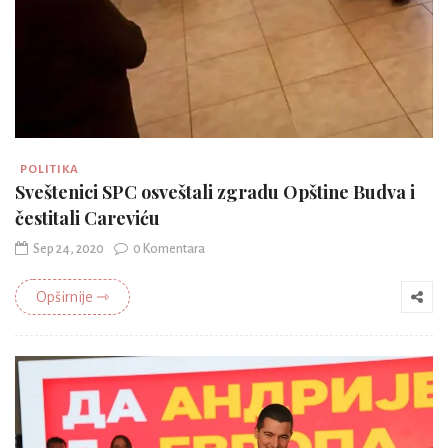
POLITIKA
Sveštenici SPC osveštali zgradu Opštine Budva i
čestitali Careviću
Sep 24, 2020
0 Komentara
Opširnije ⇾