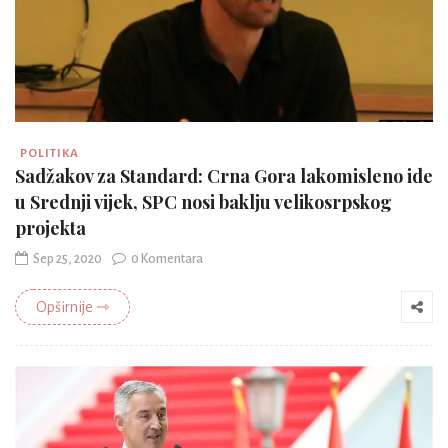
POLITIKA
Sadžakov za Standard: Crna Gora lakomisleno ide
u Srednji vijek, SPC nosi baklju velikosrpskog
projekta
Sep 25, 2020
0 Komentara
Opširnije ⇾