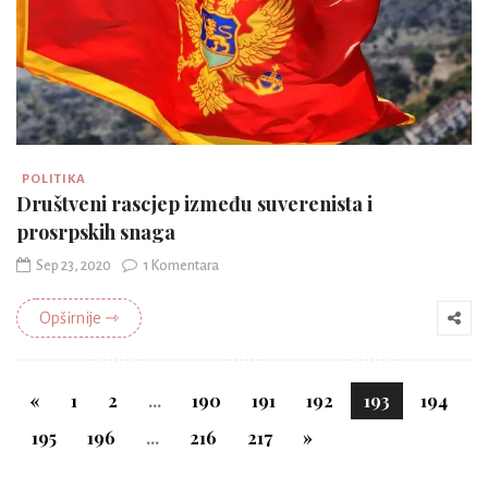
POLITIKA
Društveni rascjep između suverenista i
prosrpskih snaga
Sep 23, 2020
1 Komentara
Opširnije ⇾
«
1
2
...
190
191
192
193
194
195
196
...
216
217
»