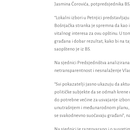
Jasmina Ćorovića, potpredsjednika BS,
“Lokalni izbori u Petnjici predstavljaj
Bošnjačka stranka je spremna da kao i 
vitalnog interesa za ovu opštinu. U 
građana i dobar rezultat, kako bi na ta
saopšteno je iz BS.
Na sjednici Predsjedništva analizirana 
netransparentnost i nesnalaženje Vlad
“Svi pokazatelji jasno ukazuju da akt
političke subjekte da se odmah krene 
do potrebne većine za usvajanje izbor
unutrašnjem i međunarodnom planu, V
se svakodnevno suočavaju građani”, na
Na sjednici je razgovarano i o susre