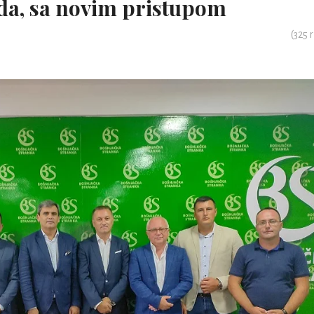
da, sa novim pristupom
(
325
r