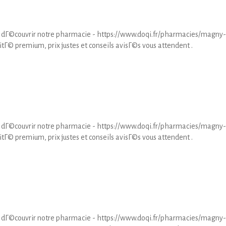
 dГ©couvrir notre pharmacie - https://www.doqi.fr/pharmacies/magny-
tГ© premium, prix justes et conseils avisГ©s vous attendent .
 dГ©couvrir notre pharmacie - https://www.doqi.fr/pharmacies/magny-
tГ© premium, prix justes et conseils avisГ©s vous attendent .
 dГ©couvrir notre pharmacie - https://www.doqi.fr/pharmacies/magny-