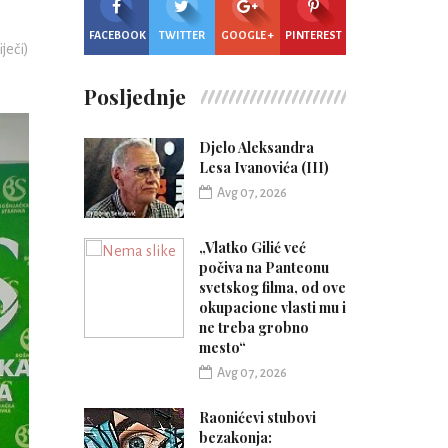
FACEBOOK
TWITTER
GOOGLE +
PINTEREST
iječi)
Posljednje
Djelo Aleksandra
Lesa Ivanovića (III)
Avg 07, 2026
„Vlatko Gilić već
počiva na Panteonu
svetskog filma, od ove
okupacione vlasti mu i
ne treba grobno
mesto“
Avg 07, 2026
Raonićevi stubovi
bezakonja: