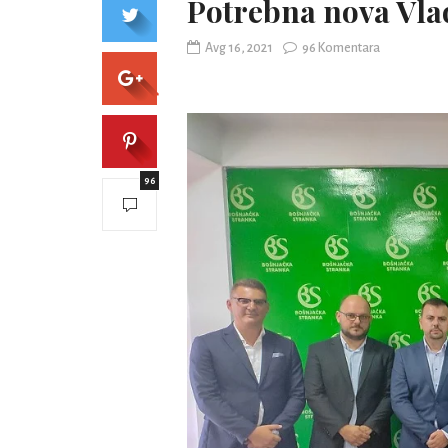
Potrebna nova Vla
Avg 16, 2021
96 Komentara
96