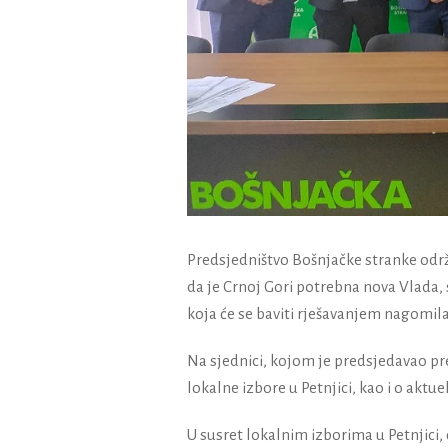
Predsjedništvo Bošnjačke stranke održa
da je Crnoj Gori potrebna nova Vlad
koja će se baviti rješavanjem nagomi
Na sjednici, kojom je predsjedavao p
lokalne izbore u Petnjici, kao i o aktue
U susret lokalnim izborima u Petnjici,