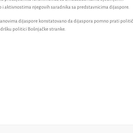
ao i aktivnostima njegovih saradnika sa predstavnicima dijaspore.
članovima dijaspore konstatovano da dijaspora pomno prati politi
dršku politici Bošnjačke stranke.