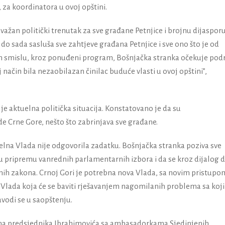
 za koordinatora u ovoj opštini.
u važan politički trenutak za sve građane Petnjice i brojnu dijasporu
do sada sasluša sve zahtjeve građana Petnjice i sve ono što je od
tom smislu, kroz ponuđeni program, Bošnjačka stranka očekuje pod
j način bila nezaobilazan činilac buduće vlasti u ovoj opštini”,
je aktuelna politička situacija. Konstatovano je da su
e Crne Gore, nešto što zabrinjava sve građane.
uelna Vlada nije odgovorila zadatku. Bošnjačka stranka poziva sve
u pripremu vanrednih parlamentarnih izbora i da se kroz dijalog 
nih zakona. Crnoj Gori je potrebna nova Vlada, sa novim pristupo
lada koja će se baviti rješavanjem nagomilanih problema sa koj
vodi se u saopštenju.
tima predsjednika Ibrahimovića sa ambasadorkama Sjedinjenih