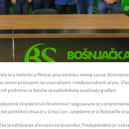
lo je u nedjelju u Petnjici prvu sjednicu novog saziva. Ocijenjeno
a, sa novim pristupom na unutrašnjem i međunarodnom planu, Vla
lanih problema sa kojima se svakodnevno suočavaju građani.
redsjednik stranke Ervin Ibrahimović razgovarano je o pripremama
lnoj političkoj situaciji u Crnoj Gori, saopšteno je iz Bošnjačke str
 čije je održavanje planirano za novembar, Predsjedništvo je izabr