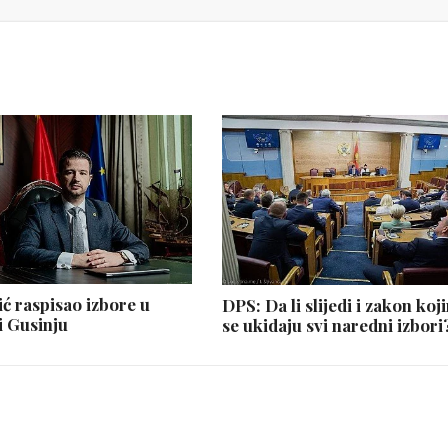
ić raspisao izbore u
DPS: Da li slijedi i zakon koj
i Gusinju
se ukidaju svi naredni izbori