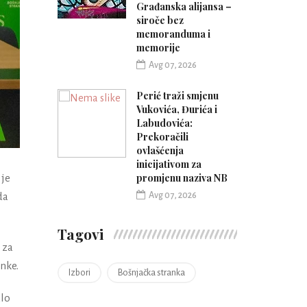
Građanska alijansa –
siroče bez
memoranduma i
memorije
Avg 07, 2026
Perić traži smjenu
Vukovića, Đurića i
Labudovića:
Prekoračili
ovlašćenja
inicijativom za
promjenu naziva NB
 je
Avg 07, 2026
da
Tagovi
 za
anke.
Izbori
Bošnjačka stranka
alo