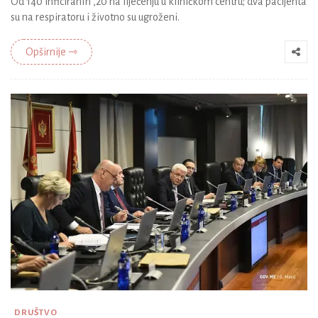
Od 140 inficiranih ,20 na liječenju u kliničkom centru; dva pacijenta
su na respiratoru i životno su ugroženi.
Opširnije ⇾
DRUŠTVO