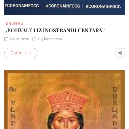
DRUŠTVO
,,POHVALE I IZ INOSTRANIH CENTARA’’
Apr 01, 2020
103 Komentara
Opširnije ⇾