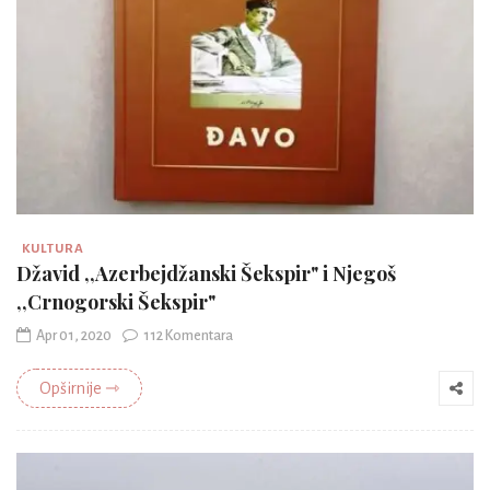
KULTURA
Džavid ,,Azerbejdžanski Šekspir" i Njegoš
,,Crnogorski Šekspir"
Apr 01, 2020
112 Komentara
Opširnije ⇾