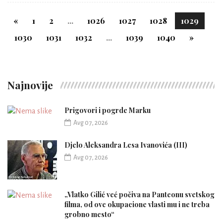
«
1
2
...
1026
1027
1028
1029
1030
1031
1032
...
1039
1040
»
Najnovije
Prigovori i pogrde Marku
Avg 07, 2026
Djelo Aleksandra Lesa Ivanovića (III)
Avg 07, 2026
„Vlatko Gilić već počiva na Panteonu svetskog
filma, od ove okupacione vlasti mu i ne treba
grobno mesto“