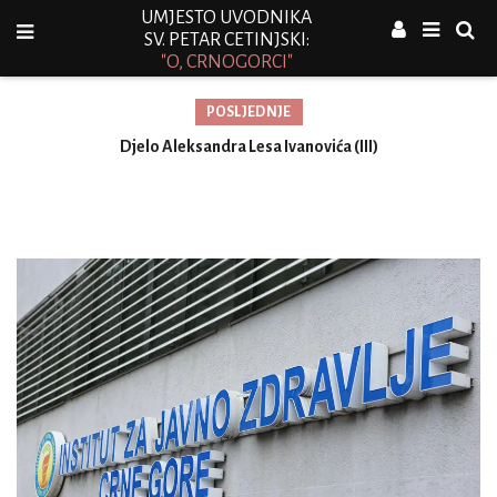
UMJESTO UVODNIKA
SV. PETAR CETINJSKI:
"O, CRNOGORCI"
POSLJEDNJE
Djelo Aleksandra Lesa Ivanovića (III)