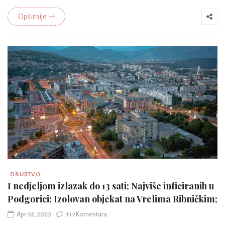
Opširnije ⇾
DRUŠTVO
I nedjeljom izlazak do 13 sati; Najviše inficiranih u
Podgorici; Izolovan objekat na Vrelima Ribničkim;
Apr 02, 2020
117 Komentara