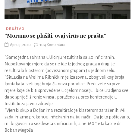
DRUŠTVO
“Moramo se plašiti, ovaj virus ne prašta"
Apr 03, 2020
104 Komentara
*Samo jedna sahrana u Ulcinju rezultirala sa 40 inficiranih.
Nepoštovanje mjere da se ne ide iz jednog grada u drugi je
rezultiralo klasterom (povezanom grupom ) u jednom selu.
*Situacija na Vrelima Ribničkim je izazovna, zbog velikog broja
kontakata, velikog broja članova porodice. Preduzete su prve
mjere koje će biti sprovedene u cijelom naselju i biće uradjeno sve
da se spriječi širenje virusa , poručeno sa pres konferencije u
Institutu za javno zdravlje
*Vjerski skup u Doljanima rezultiralo je klasterom zaraženih. Mi
sada imamo preko 100 inficiranih na taj način. Da je to poštovano,
mi bi govorili o šezdesetak inficiranih, a ne 160 ",istakao je dr
Boban Mugoša