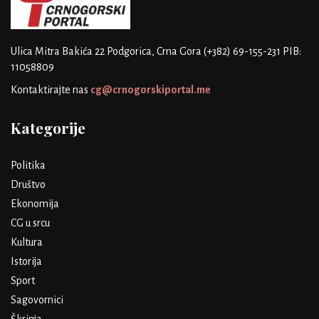
Ulica Mitra Bakića 22
Podgorica, Crna Gora
(+382) 69-155-231
PIB:
11058809
Kontaktirajte nas
cg@crnogorskiportal.me
Kategorije
Politika
Društvo
Ekonomija
CG u srcu
Kultura
Istorija
Sport
Sagovornici
Škrinja