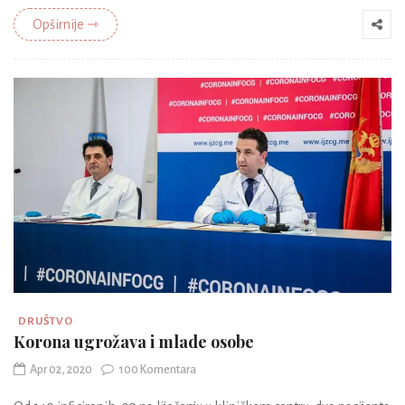
Opširnije ⇾
DRUŠTVO
Korona ugrožava i mlade osobe
Apr 02, 2020
100 Komentara