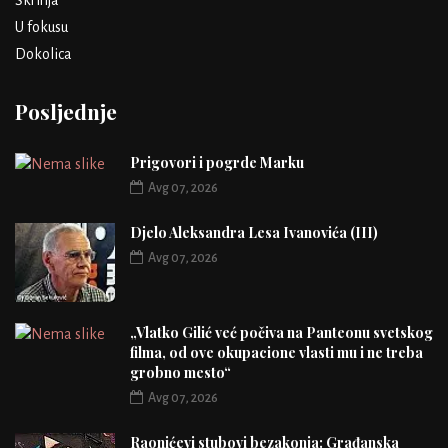
U fokusu
Dokolica
Posljednje
Prigovori i pogrde Marku
Avg 07, 2026
Djelo Aleksandra Lesa Ivanovića (III)
Avg 07, 2026
„Vlatko Gilić već počiva na Panteonu svetskog
filma, od ove okupacione vlasti mu i ne treba
grobno mesto“
Avg 07, 2026
Raonićevi stubovi bezakonja: Građanska