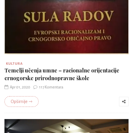
KULTURA
Temelji učenja umne – racionalne orijentacije
crnogorske prirodnopravne škole
Apr 01, 2020
117 Komentara
Opširnije ⇾