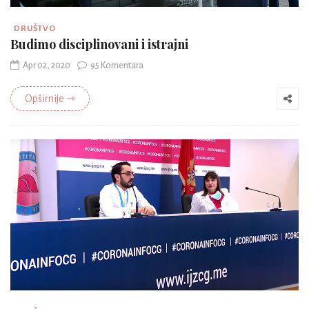
DRUŠTVO
Budimo disciplinovani i istrajni
Apr 02, 2020
95 Komentara
Opširnije ⇾