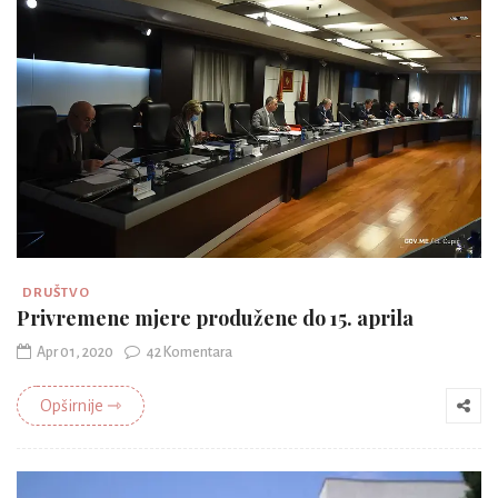
DRUŠTVO
Privremene mjere produžene do 15. aprila
Apr 01, 2020
42 Komentara
Opširnije ⇾