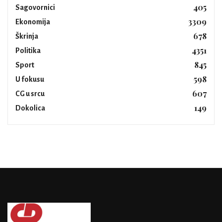
405
Sagovornici
3309
Ekonomija
678
Škrinja
4351
Politika
845
Sport
598
U fokusu
607
CG u srcu
149
Dokolica