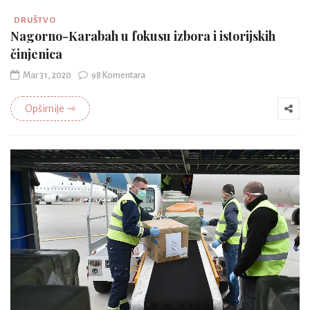
DRUŠTVO
Nagorno-Karabah u fokusu izbora i istorijskih
činjenica
Mar 31, 2020
98 Komentara
Opširnije ⇾