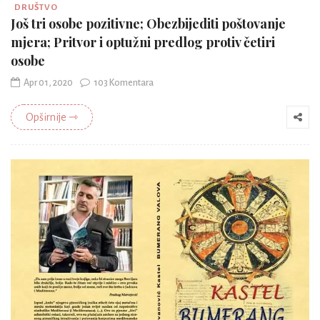
DRUŠTVO
Još tri osobe pozitivne; Obezbijediti poštovanje
mjera; Pritvor i optužni predlog protiv četiri
osobe
Apr 01, 2020
103 Komentara
Opširnije ⇾