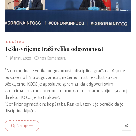
DRUŠTVO
Teško vrijeme traži veliku odgovornost
Mar 31, 2020
103 Komentara
*Neophodna je velika odgovornost i disciplina građana. Ako ne
pokažemo ličnu odgovornost, nećemo imati rezultat kakav
očekujemo. KCCG je aposlutno spreman da odgovori svim
zadacima, imamo opremu, imamo kadar i imamo volju", kazao je
direktor KCCG Jefto Eraković.
*Šef Kriznog medicinskog štaba Ranko Lazović je poručio da je
disciplina ključna
Opširnije ⇾