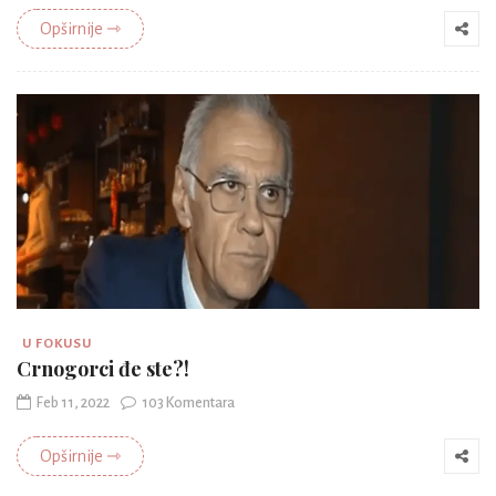
Opširnije ⇾
U FOKUSU
Crnogorci đe ste?!
Feb 11, 2022
103 Komentara
Opširnije ⇾