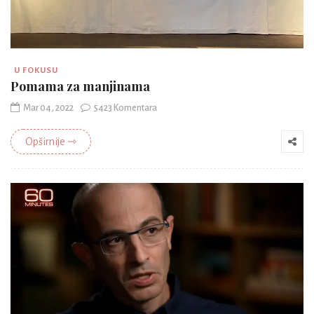
U FOKUSU
Pomama za manjinama
Mar 04, 2022
5423 Komentara
Opširnije ⇾