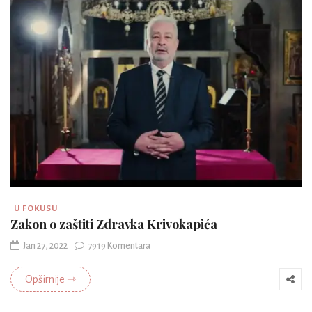
U FOKUSU
Zakon o zaštiti Zdravka Krivokapića
Jan 27, 2022
7919 Komentara
Opširnije ⇾