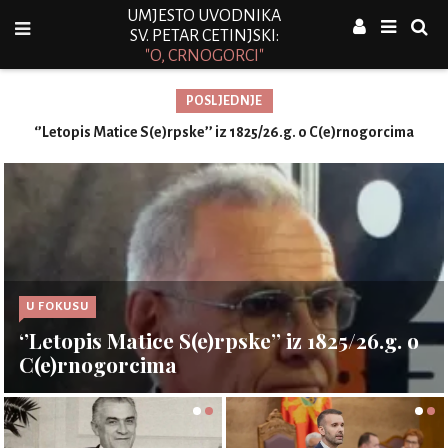
UMJESTO UVODNIKA
SV. PETAR CETINJSKI:
"O, CRNOGORCI"
POSLJEDNJE
‘’Letopis Matice S(e)rpske’’ iz 1825/26.g. o C(e)rnogorcima
U FOKUSU
‘’Letopis Matice S(e)rpske’’ iz 1825/26.g. o
C(e)rnogorcima