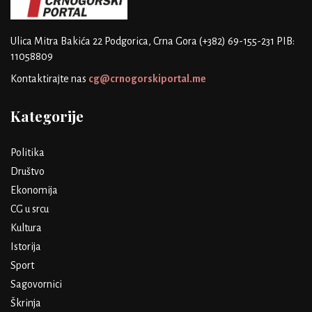
Ulica Mitra Bakića 22
Podgorica, Crna Gora
(+382) 69-155-231
PIB:
11058809
Kontaktirajte nas
cg@crnogorskiportal.me
Kategorije
Politika
Društvo
Ekonomija
CG u srcu
Kultura
Istorija
Sport
Sagovornici
Škrinja