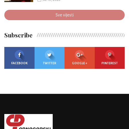
Sve vijesti
Subscribe
FACEBOOK
TWITTER
GOOGLE +
PINTEREST