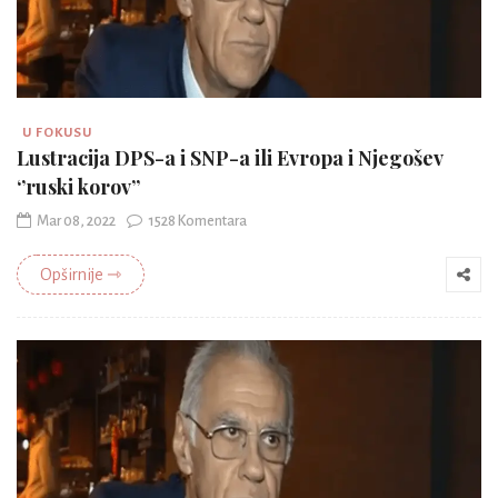
U FOKUSU
Lustracija DPS-a i SNP-a ili Evropa i Njegošev
‘’ruski korov’’
Mar 08, 2022
1528 Komentara
Opširnije ⇾