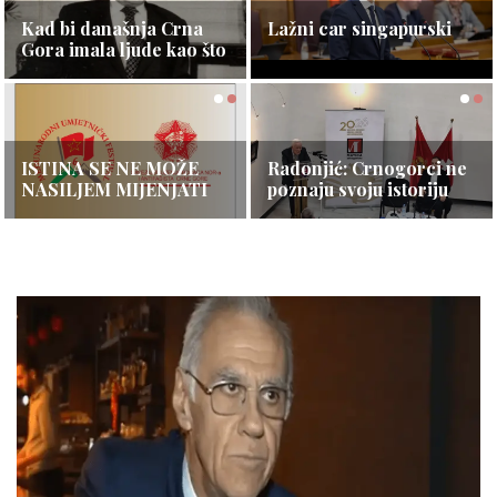
Opširnije ⇾
Kad bi današnja Crna
Crna Gora se nije
Lažni car singapurski
Gora imala ljude kao što
otcijepila — ona je
je bio Toro i drugovi…
obnovila svoju državu
Opširnije ⇾
Opširnije ⇾
Opširnije ⇾
ISTINA SE NE MOŽE
Ambasador Kine: Crnu
Radonjić: Crnogorci ne
NASILJEM MIJENJATI
Goru i Kinu povezuje
poznaju svoju istoriju
dugogodišnje
Opširnije ⇾
Opširnije ⇾
Opširnije ⇾
prijateljstvo