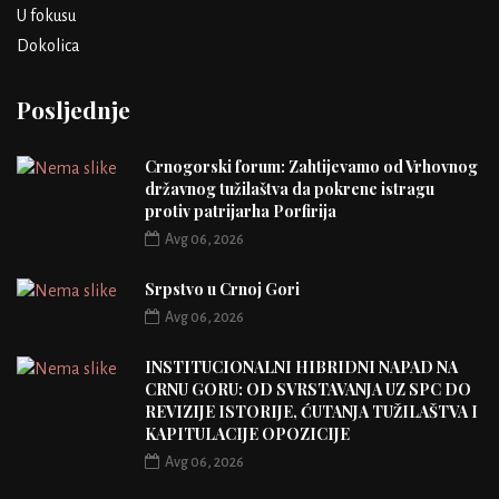
U fokusu
Dokolica
Posljednje
Crnogorski forum: Zahtijevamo od Vrhovnog
državnog tužilaštva da pokrene istragu
protiv patrijarha Porfirija
Avg 06, 2026
Srpstvo u Crnoj Gori
Avg 06, 2026
INSTITUCIONALNI HIBRIDNI NAPAD NA
CRNU GORU: OD SVRSTAVANJA UZ SPC DO
REVIZIJE ISTORIJE, ĆUTANJA TUŽILAŠTVA I
KAPITULACIJE OPOZICIJE
Avg 06, 2026