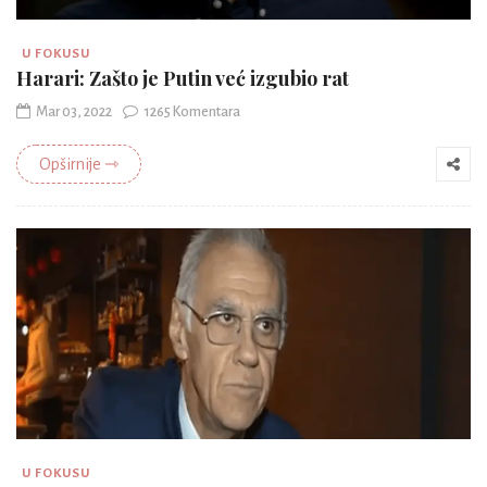
U FOKUSU
Harari: Zašto je Putin već izgubio rat
Mar 03, 2022
1265 Komentara
Opširnije ⇾
U FOKUSU