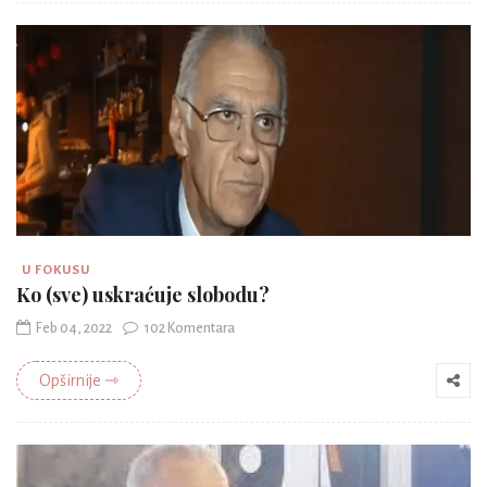
U FOKUSU
Ko (sve) uskraćuje slobodu?
Feb 04, 2022
102 Komentara
Opširnije ⇾