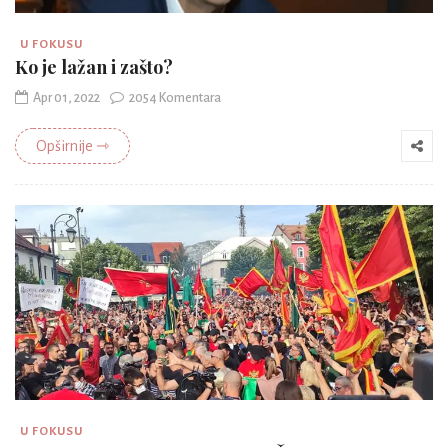
U FOKUSU
Ko je lažan i zašto?
Apr 01, 2022
2054 Komentara
Opširnije ⇾
U FOKUSU