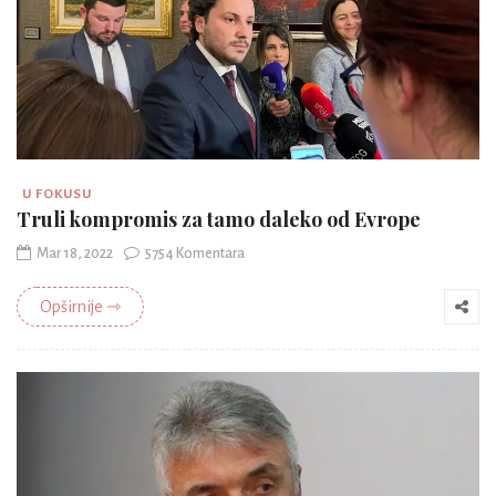
U FOKUSU
Truli kompromis za tamo daleko od Evrope
Mar 18, 2022
5754 Komentara
Opširnije ⇾