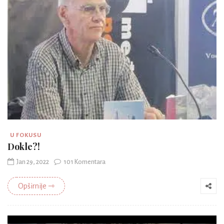
U FOKUSU
Dokle?!
Jan 29, 2022
101 Komentara
Opširnije ⇾