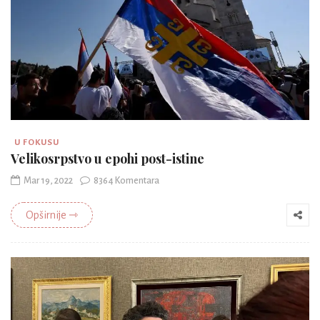
U FOKUSU
Velikosrpstvo u epohi post-istine
Mar 19, 2022
8364 Komentara
Opširnije ⇾