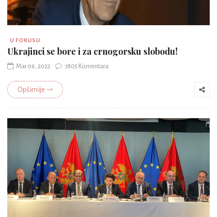
U FOKUSU
Ukrajinci se bore i za crnogorsku slobodu!
Mar 06, 2022
7805 Komentara
Opširnije ⇾