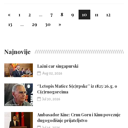
«
1
2
...
7
8
9
10
11
12
13
...
29
30
»
Najnovije
Lažni car singapurski
Avg 02, 2026
‘’Letopis Matice S(e)rpske’’ iz 1825/26.g. o
C(e)rnogorcima
Jul 30, 2026
Ambasador Kine: Crnu Goru i Kinu povezuje
dugogodišnje prijateljstvo
Jul 16, 2026