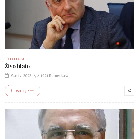
U FOKUSU
Živo blato
Mar 17, 2022
1021 Komentara
Opširnije ⇾