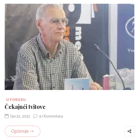
U FOKUSU
Čekajući tvitove
Jan 22, 2022
91 Komentara
Opširnije ⇾