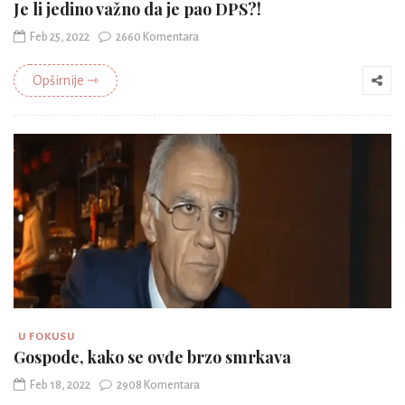
Je li jedino važno da je pao DPS?!
Feb 25, 2022
2660 Komentara
Opširnije ⇾
U FOKUSU
Gospode, kako se ovđe brzo smrkava
Feb 18, 2022
2908 Komentara