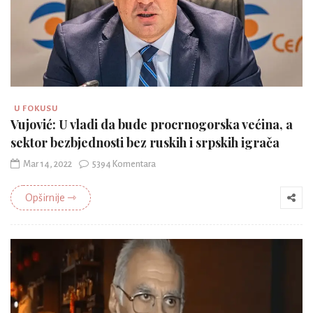
U FOKUSU
Vujović: U vladi da bude procrnogorska većina, a
sektor bezbjednosti bez ruskih i srpskih igrača
Mar 14, 2022
5394 Komentara
Opširnije ⇾